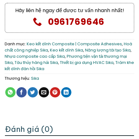
Hãy liên hệ ngay để được tư vấn nhanh nhất!
0961769646
Danh mục:
Keo kết dính Composite | Composite Adhesives
,
Hoá
chất công nghiệp Sika
,
Keo kết dính Sika
,
Năng lượng tái tạo Sika
,
Nhựa composite cao cấp Sika
,
Phương tiện vận tải thương mại
Sika
,
Tàu thủy hàng hải Sika
,
Thiết bị gia dụng HVAC Sika
,
Trám khe
kết dính đàn hồi Sika
Thương hiệu:
Sika
Đánh giá (0)