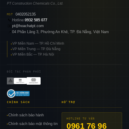
PT Construction Chemicals Co., Ltd.
0402052135
MST
📞
Hotline:
0932 585 077
✉️
pt@hoachatpt.com
04 Phần Lăng 3, Phường An Khê, TP. Đà Nẵng, Việt Nam
📍
VP Miền Nam — TP. Hồ Chí Minh
▸
VP Miền Trung — TP. Đà Nẵng
▸
VP Miền Bắc — TP. Hà Nội
▸
ĐỐI TÁC PHÂN PHỐI
CHÍNH SÁCH
HỖ TRỢ
Chính sách bảo hành
▸
HOTLINE TƯ VẤN
Chính sách bảo mật thông tin
0961 76 96
▸