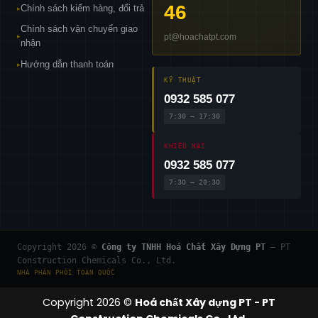
46
Chính sách kiểm hàng, đổi trả
▸
Chính sách vận chuyển giao
pt@hoachatpt.com
▸
nhận
Hướng dẫn thanh toán
▸
KỸ THUẬT
0932 585 077
7:30 – 17:30
KHIẾU NẠI
0932 585 077
7:30 – 20:30
Copyright 2026 ©
Công ty TNHH Hoá Chất Xây Dựng PT
— PT
Construction Chemicals Co., Ltd.
NHÀ PHÂN PHỐI TOÀN QUỐC
Copyright 2026 ©
Hoá chất Xây dựng PT - PT