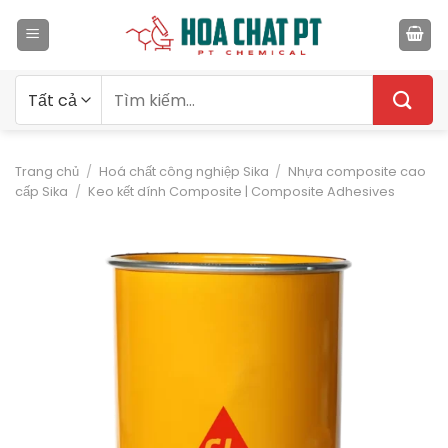
Bỏ
qua
nội
dung
Tìm
kiếm:
Trang chủ
/
Hoá chất công nghiệp Sika
/
Nhựa composite cao
cấp Sika
/
Keo kết dính Composite | Composite Adhesives