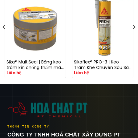
Sika® MultiSeal | Băng keo
Sikaflex® PRO-3 | Keo
trám kín chống thấm mái
Trám Khe Chuyên Sâu Sàn
Liên hệ
Liên hệ
tôn và khe nối
& Hạ Tầng
THÔNG TIN CÔNG TY
CÔNG TY TNHH HOÁ CHẤT XÂY DỰNG PT