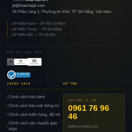
✉️
pt@hoachatpt.com
04 Phần Lăng 3, Phường An Khê, TP. Đà Nẵng, Việt Nam
📍
VP Miền Nam — TP. Hồ Chí Minh
▸
VP Miền Trung — TP. Đà Nẵng
▸
VP Miền Bắc — TP. Hà Nội
▸
ĐỐI TÁC PHÂN PHỐI
CHÍNH SÁCH
HỖ TRỢ
Chính sách bảo hành
▸
HOTLINE TƯ VẤN
Chính sách bảo mật thông tin
0961 76 96
▸
46
Chính sách kiểm hàng, đổi trả
▸
Chính sách vận chuyển giao
pt@hoachatpt.com
▸
nhận