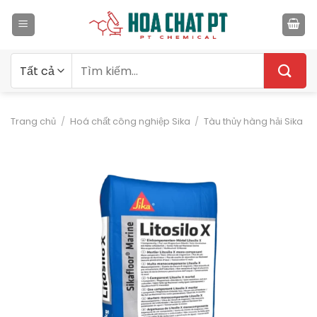
Bỏ
qua
nội
dung
Tìm
kiếm:
Trang chủ
/
Hoá chất công nghiệp Sika
/
Tàu thủy hàng hải Sika