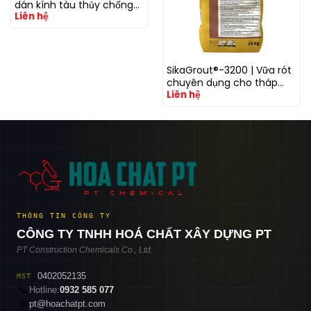
dán kính tàu thủy chống
Liên hệ
UV
SikaGrout®-3200 | Vữa rót
chuyên dụng cho tháp
Liên hệ
điện gió với khả năng
kháng mỏi cao
THÔNG TIN CÔNG TY
CÔNG TY TNHH HOÁ CHẤT XÂY DỰNG PT
PT Construction Chemicals Co., Ltd.
0402052135
MST
📞
Hotline:
0932 585 077
✉️
pt@hoachatpt.com