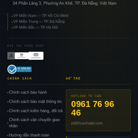
04 Phần Lăng 3, Phường An Khê, TP. Đà Nẵng, Việt Nam
📍
VP Miền Nam — TP. Hồ Chí Minh
▸
VP Miền Trung — TP. Đà Nẵng
▸
VP Miền Bắc — TP. Hà Nội
▸
ĐỐI TÁC PHÂN PHỐI
CHÍNH SÁCH
HỖ TRỢ
Chính sách bảo hành
▸
HOTLINE TƯ VẤN
Chính sách bảo mật thông tin
0961 76 96
▸
46
Chính sách kiểm hàng, đổi trả
▸
Chính sách vận chuyển giao
pt@hoachatpt.com
▸
nhận
Hướng dẫn thanh toán
▸