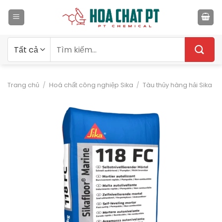
Bỏ
qua
nội
dung
Tìm
kiếm:
Trang chủ
/
Hoá chất công nghiệp Sika
/
Tàu thủy hàng hải Sika