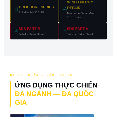
WIND ENERGY
BROCHURE SERIES
REPAIR
📘
💨
SikaFast®-555 EN
Brochure Sika Wind
Solutions
SDS PART B
SDS PART A
⚠️
⚠️
Safety Data Sheet
Safety Data Sheet
04 // DỰ ÁN & CÔNG TRÌNH
ỨNG DỤNG THỰC CHIẾN
ĐA NGÀNH — ĐA QUỐC
GIA