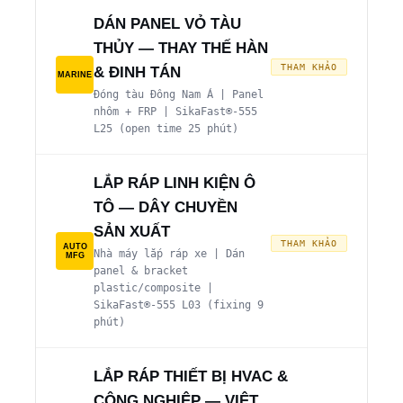
DÁN PANEL VỎ TÀU
THỦY — THAY THẾ HÀN
THAM KHẢO
& ĐINH TÁN
MARINE
Đóng tàu Đông Nam Á | Panel
nhôm + FRP | SikaFast®-555
L25 (open time 25 phút)
LẮP RÁP LINH KIỆN Ô
TÔ — DÂY CHUYỀN
SẢN XUẤT
THAM KHẢO
AUTO
Nhà máy lắp ráp xe | Dán
MFG
panel & bracket
plastic/composite |
SikaFast®-555 L03 (fixing 9
phút)
LẮP RÁP THIẾT BỊ HVAC &
CÔNG NGHIỆP — VIỆT