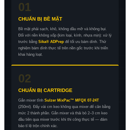
01
CHUẨN BỊ BỀ MẶT
Bề mặt phải sạch, khô, không dầu mỡ và không bụi.
Đối với nền không xốp (kim loại, kính, nhựa mịn): xử lý
trước bằng
Sika® ADPrep
để tối ưu bám dính. Thử
nghiệm bám dính thực tế trên nền gốc trước khi triển
khai hàng loạt.
02
CHUẨN BỊ CARTRIDGE
Gắn mixer tĩnh
Sulzer MixPac™ MFQX 07-24T
(250ml). Đẩy vài cm keo không qua mixer để cân bằng
mức 2 thành phần. Gắn mixer và thải bỏ 2–3 cm keo
đầu tiên qua mixer trước khi thi công thực tế — đảm
bảo tỉ lệ trộn chính xác.