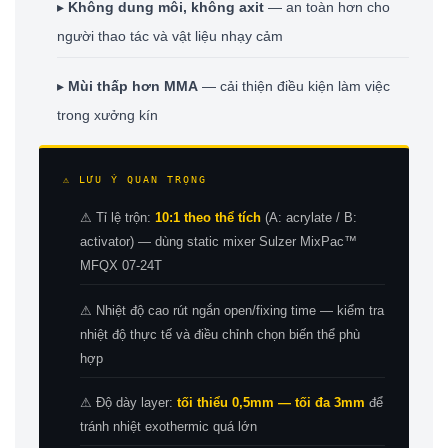
▸
Không dung môi, không axit
— an toàn hơn cho
người thao tác và vật liệu nhạy cảm
▸
Mùi thấp hơn MMA
— cải thiện điều kiện làm việc
trong xưởng kín
⚠ LƯU Ý QUAN TRỌNG
⚠ Tỉ lệ trộn:
10:1 theo thể tích
(A: acrylate / B:
activator) — dùng static mixer Sulzer MixPac™
MFQX 07-24T
⚠ Nhiệt độ cao rút ngắn open/fixing time — kiểm tra
nhiệt độ thực tế và điều chỉnh chọn biến thể phù
hợp
⚠ Độ dày layer:
tối thiểu 0,5mm — tối đa 3mm
để
tránh nhiệt exothermic quá lớn