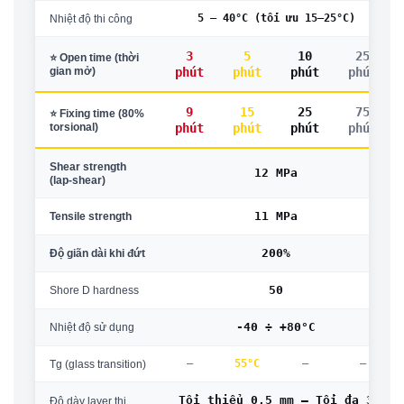
5 – 40°C (tối ưu 15–25°C)
Nhiệt độ thi công
3
5
10
25
⭐ Open time (thời
gian mở)
phút
phút
phút
phút
9
15
25
75
⭐ Fixing time (80%
torsional)
phút
phút
phút
phút
Shear strength
12 MPa
(lap-shear)
11 MPa
Tensile strength
200%
Độ giãn dài khi đứt
50
Shore D hardness
-40 ÷ +80°C
Nhiệt độ sử dụng
—
55°C
—
—
Tg (glass transition)
Tối thiểu 0,5 mm — Tối đa 3
Độ dày layer thi