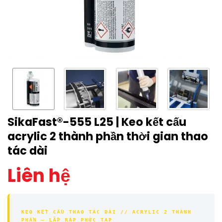
SikaFast®-555 L25 | Keo kết cấu
acrylic 2 thành phần thời gian thao
tác dài
Liên hệ
KEO KẾT CẤU THAO TÁC DÀI // ACRYLIC 2 THÀNH
PHẦN — LẮP RÁP PHỨC TẠP