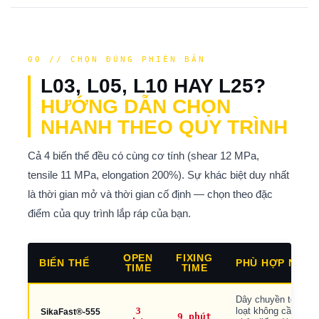
00 // CHỌN ĐÚNG PHIÊN BẢN
L03, L05, L10 HAY L25?
HƯỚNG DẪN CHỌN
NHANH THEO QUY TRÌNH
Cả 4 biến thể đều có cùng cơ tính (shear 12 MPa,
tensile 11 MPa, elongation 200%). Sự khác biệt duy nhất
là thời gian mở và thời gian cố định — chọn theo đặc
điểm của quy trình lắp ráp của bạn.
OPEN
FIXING
BIẾN THỂ
PHÙ HỢP NHẤT
TIME
TIME
Dây chuyền tốc độ c
3
loạt không cần cố đ
SikaFast®-555
9 phút