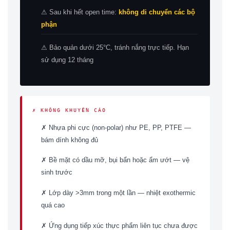
⚠ Sau khi hết open time:
không di chuyển các bộ
phận
⚠ Bảo quản dưới 25°C, tránh nắng trực tiếp. Hạn
sử dụng 12 tháng
✗ KHÔNG KHUYẾN CÁO
✗ Nhựa phi cực (non-polar) như PE, PP, PTFE —
bám dính không đủ
✗ Bề mặt có dầu mỡ, bụi bẩn hoặc ẩm ướt — vệ
sinh trước
✗ Lớp dày >3mm trong một lần — nhiệt exothermic
quá cao
✗ Ứng dụng tiếp xúc thực phẩm liên tục chưa được