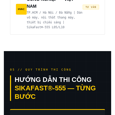
NAM
TƯ VẤN
HVAC
TP.HCM / Hà Nội / Đà Nẵng | Dán
vỏ máy, nội thất thang máy,
thiết bị chiếu sáng |
SikaFast®-555 L05/L10
05 // QUY TRÌNH THI CÔNG
HƯỚNG DẪN THI CÔNG
SIKAFAST®-555 — TỪNG
BƯỚC