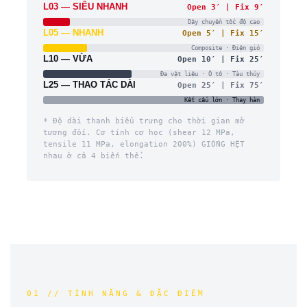
L03 — SIÊU NHANH
Open 3′ | Fix 9′
Dây chuyền tốc độ cao
L05 — NHANH
Open 5′ | Fix 15′
Composite · Điện gió
L10 — VỪA
Open 10′ | Fix 25′
Đa vật liệu · Ô tô · Tàu thủy
L25 — THAO TÁC DÀI
Open 25′ | Fix 75′
Kết cấu lớn · Thay hàn
* Độ dài thanh biểu trưng cho thời gian mở
tương đối. Cơ tính cơ học (shear 12 MPa,
tensile 11 MPa, elongation 200%) GIỐNG HỆT
nhau ở cả 4 biến thể.
01 // TÍNH NĂNG & ĐẶC ĐIỂM