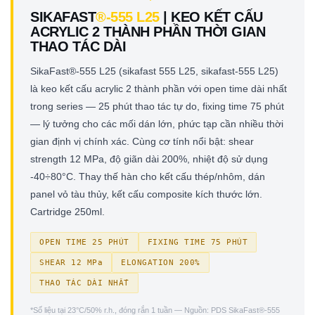
SIKAFAST
®-555 L25
| KEO KẾT CẤU
ACRYLIC 2 THÀNH PHẦN THỜI GIAN
THAO TÁC DÀI
SikaFast®-555 L25 (sikafast 555 L25, sikafast-555 L25)
là keo kết cấu acrylic 2 thành phần với open time dài nhất
trong series — 25 phút thao tác tự do, fixing time 75 phút
— lý tưởng cho các mối dán lớn, phức tạp cần nhiều thời
gian định vị chính xác. Cùng cơ tính nổi bật: shear
strength 12 MPa, độ giãn dài 200%, nhiệt độ sử dụng
-40÷80°C. Thay thế hàn cho kết cấu thép/nhôm, dán
panel vỏ tàu thủy, kết cấu composite kích thước lớn.
Cartridge 250ml.
OPEN TIME 25 PHÚT
FIXING TIME 75 PHÚT
SHEAR 12 MPa
ELONGATION 200%
THAO TÁC DÀI NHẤT
*Số liệu tại 23°C/50% r.h., đóng rắn 1 tuần — Nguồn: PDS SikaFast®-555