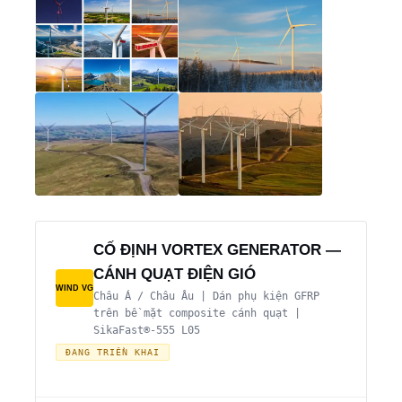
CỐ ĐỊNH VORTEX GENERATOR —
CÁNH QUẠT ĐIỆN GIÓ
WIND VG
Châu Á / Châu Âu | Dán phụ kiện GFRP
trên bề mặt composite cánh quạt |
SikaFast®-555 L05
ĐANG TRIỂN KHAI