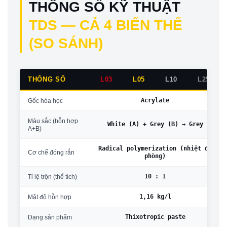
THÔNG SỐ KỸ THUẬT
TDS — CẢ 4 BIẾN THỂ
(SO SÁNH)
THÔNG SỐ
L03
L05
L10
L25
Acrylate
Gốc hóa học
Màu sắc (hỗn hợp
White (A) + Grey (B) → Grey
A+B)
Radical polymerization (nhiệt độ
Cơ chế đóng rắn
phòng)
10 : 1
Tỉ lệ trộn (thể tích)
1,16 kg/l
Mật độ hỗn hợp
Thixotropic paste
Dạng sản phẩm