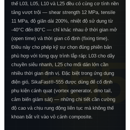
thể L03, L05, L10 và L25 đều có cùng cơ tính nền
tảng vượt trội — shear strength 12 MPa, tensile
11 MPa, độ giãn dài 200%, nhiệt độ sử dụng từ
-40°C đến 80°C — chỉ khác nhau ở thời gian mở
(open time) và thời gian cố định (fixing time).
Điều này cho phép kỹ sư chọn đúng phiên bản
555
phù hợp với từng quy trình lắp ráp: L03 cho dây
chuyền siêu nhanh, L25 cho mối dán lớn cần
nhiều thời gian định vị. Đặc biệt trong ứng dụng
điện gió, SikaFast®-555 được dùng để cố định
phụ kiện cánh quạt (vortex generator, dino tail,
cảm biến giám sát) — những chi tiết cần cường
độ cao và chịu rung động liên tục mà không thể
khoan bắt vít vào vỏ cánh composite.