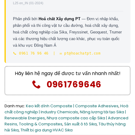
L25 en_IN (01-2024)
Phân phối bởi
Hoá chất Xây dựng PT
— Đơn vị nhập khẩu,
phân phối và thi công vật tư cầu đường, hoá chất xây dựng,
hoá chất công nghiệp của Sika, Freyssinet, Geoquest, Trumer
và các thương hiệu chất lượng cao khác, phục vụ toàn quốc
và khu vực Đông Nam Á
📞 0961 76 96 46 | ✉️ pt@hoachatpt.com
Hãy liên hệ ngay để được tư vấn nhanh nhất!
0961769646
Danh mục:
Keo kết dính Composite | Composite Adhesives
,
Hoá
chất công nghiệp | Industry Chemicals
,
Năng lượng tái tạo Sika |
Renewable Energies
,
Nhựa composite cao cấp Sika | Advanced
Resins, Tooling & Composites
,
Sản xuất ô tô Sika
,
Tàu thủy hàng
hải Sika
,
Thiết bị gia dụng HVAC Sika