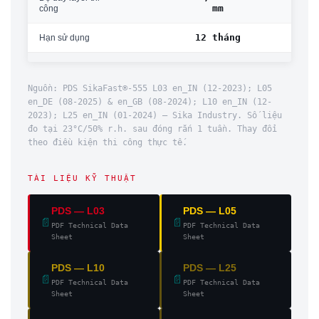
mm
công
12 tháng
Hạn sử dụng
Nguồn: PDS SikaFast®-555 L03 en_IN (12-2023); L05
en_DE (08-2025) & en_GB (08-2024); L10 en_IN (12-
2023); L25 en_IN (01-2024) — Sika Industry. Số liệu
đo tại 23°C/50% r.h. sau đóng rắn 1 tuần. Thay đổi
theo điều kiện thi công thực tế.
TÀI LIỆU KỸ THUẬT
PDS — L03
PDS — L05
📄
📄
PDF Technical Data
PDF Technical Data
Sheet
Sheet
PDS — L10
PDS — L25
📄
📄
PDF Technical Data
PDF Technical Data
Sheet
Sheet