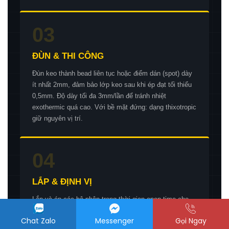
03
ĐÙN & THI CÔNG
Đùn keo thành bead liên tục hoặc điểm dán (spot) dày
ít nhất 2mm, đảm bảo lớp keo sau khi ép đạt tối thiểu
0,5mm. Độ dày tối đa 3mm/lần để tránh nhiệt
exothermic quá cao. Với bề mặt đứng: dạng thixotropic
giữ nguyên vị trí.
04
LẮP & ĐỊNH VỊ
Lắp và ép các bộ phận trong thời gian open time cho
phép (L03: 3′ / L05: 5′ / L10: 10′ / L25: 25′). Điều chỉnh
Chat Zalo
Messenger
Gọi Ngay
vị trí cuối cùng TRƯỚC khi hết open time. Sau khi hết