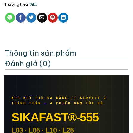
Thương hiệu:
Sika
Thông tin sản phẩm
Đánh giá (0)
KEO KẾT CẤU ĐA NĂNG // ACRYLIC 2
THÀNH PHẦN — 4 PHIÊN BẢN TỐC ĐỘ
SIKAFAST®-555
L03 · L05 · L10 · L25