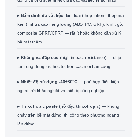
▸
Bám dính đa vật liệu
: kim loại (thép, nhôm, thép mạ
kẽm), nhựa cao năng lượng (ABS, PC, GRP), kính, gỗ,
composite GFRP/CFRP — rất ít hoặc không cần xử lý
bề mặt thêm
▸
Kháng va đập cao
(high impact resistance) — chịu
tải trọng động lực học tốt hơn các mối hàn cứng
▸
Nhiệt độ sử dụng -40÷80°C
— phù hợp điều kiện
ngoài trời khắc nghiệt và thiết bị công nghiệp
▸
Thixotropic paste (hồ đặc thixotropic)
— không
chảy trên bề mặt đứng, thi công theo phương ngang
lẫn đứng