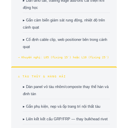
▸ Dán dino tail, trailing edge add-ons cải thiện khí
động học
▸ Gắn cảm biến giám sát rung động, nhiệt độ trên
cánh quạt
▸ Cố định cable clip, web positioner bên trong cánh
quạt
→ Khuyến nghị: L05 (fixing 15′) hoặc L10 (fixing 25′)
⚓ TÀU THỦY & HÀNG HẢI
▸ Dán panel vỏ tàu nhôm/composte thay thế hàn và
đinh tán
▸ Gắn phụ kiện, nẹp và ốp trang trí nội thất tàu
▸ Liên kết kết cấu GRP/FRP — thay bulkhead rivet