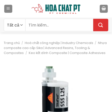
Bỏ
qua
nội
dung
Tìm
kiếm:
Trang chủ
/
Hoá chất công nghiệp | Industry Chemicals
/
Nhựa
composite cao cấp Sika | Advanced Resins, Tooling &
Composites
/
Keo kết dính Composite | Composite Adhesives