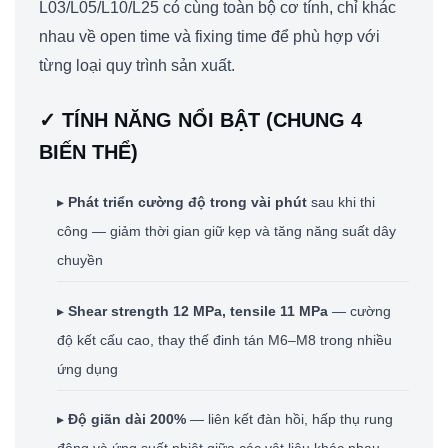
L03/L05/L10/L25 có cùng toàn bộ cơ tính, chỉ khác
nhau về open time và fixing time để phù hợp với
từng loại quy trình sản xuất.
✓ TÍNH NĂNG NỔI BẬT (CHUNG 4
BIẾN THỂ)
▸
Phát triển cường độ trong vài phút
sau khi thi
công — giảm thời gian giữ kẹp và tăng năng suất dây
chuyền
▸
Shear strength 12 MPa, tensile 11 MPa
— cường
độ kết cấu cao, thay thế đinh tán M6–M8 trong nhiều
ứng dụng
▸
Độ giãn dài 200%
— liên kết đàn hồi, hấp thụ rung
động và ứng suất nhiệt giữa các vật liệu khác nhau