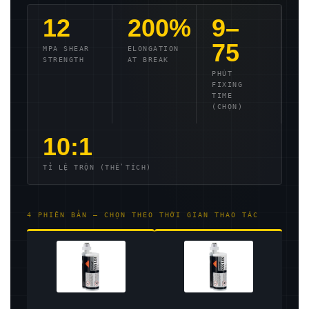
12
200%
9–
75
MPA SHEAR
ELONGATION
STRENGTH
AT BREAK
PHÚT
FIXING
TIME
(CHỌN)
10:1
TỈ LỆ TRỘN (THỂ TÍCH)
4 PHIÊN BẢN — CHỌN THEO THỜI GIAN THAO TÁC