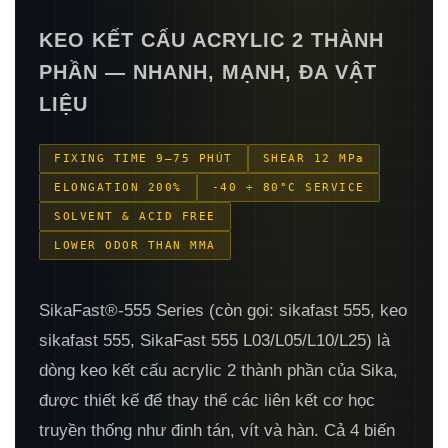
KEO KẾT CẤU ACRYLIC 2 THÀNH
PHẦN — NHANH, MẠNH, ĐA VẬT
LIỆU
FIXING TIME 9–75 PHÚT
SHEAR 12 MPa
ELONGATION 200%
-40 ÷ 80°C SERVICE
SOLVENT & ACID FREE
LOWER ODOR THAN MMA
SikaFast®-555 Series (còn gọi: sikafast 555, keo
sikafast 555, SikaFast 555 L03/L05/L10/L25) là
dòng keo kết cấu acrylic 2 thành phần của Sika,
được thiết kế để thay thế các liên kết cơ học
truyền thống như đinh tán, vít và hàn. Cả 4 biến