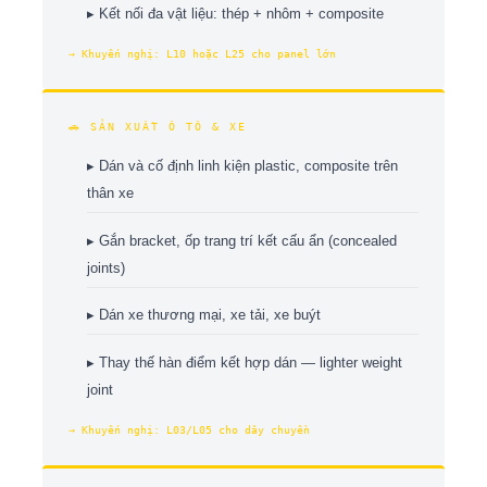
▸ Kết nối đa vật liệu: thép + nhôm + composite
→ Khuyến nghị: L10 hoặc L25 cho panel lớn
🚗 SẢN XUẤT Ô TÔ & XE
▸ Dán và cố định linh kiện plastic, composite trên
thân xe
▸ Gắn bracket, ốp trang trí kết cấu ẩn (concealed
joints)
▸ Dán xe thương mại, xe tải, xe buýt
▸ Thay thế hàn điểm kết hợp dán — lighter weight
joint
→ Khuyến nghị: L03/L05 cho dây chuyền