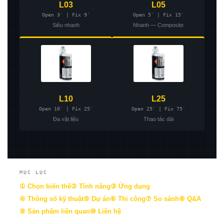
L03
L05
Open 3′ | Fix 9′
Open 5′ | Fix 15′
Siêu nhanh
Nhanh — Composite
L10
L25
Open 10′ | Fix 25′
Open 25′ | Fix 75′
Đa vật liệu
Thao tác dài
MỤC LỤC
① Chọn biến thể
② Tính năng
③ Ứng dụng
④ Thông số kỹ thuật
⑤ Dự án
⑥ Thi công
⑦ So sánh
⑧ Q&A
⑨ Sản phẩm liên quan
⑩ Liên hệ