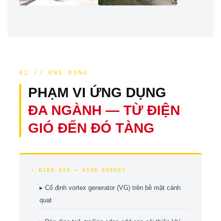
02 // ỨNG DỤNG
PHẠM VI ỨNG DỤNG
ĐA NGÀNH — TỪ ĐIỆN
GIÓ ĐẾN ĐÓ TÀNG
⚡ ĐIỆN GIÓ — WIND ENERGY
▸ Cố định vortex generator (VG) trên bề mặt cánh
quạt