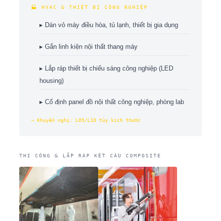
🏭 HVAC & THIẾT BỊ CÔNG NGHIỆP
▸ Dán vỏ máy điều hòa, tủ lạnh, thiết bị gia dụng
▸ Gắn linh kiện nội thất thang máy
▸ Lắp ráp thiết bị chiếu sáng công nghiệp (LED
housing)
▸ Cố định panel đồ nội thất công nghiệp, phòng lab
→ Khuyến nghị: L05/L10 tùy kích thước
THI CÔNG & LẮP RÁP KẾT CẤU COMPOSITE