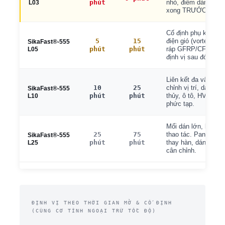
phút
nhỏ, điểm dán đơn g
L03
xong TRƯỚC khi tr
Cố định phụ kiện c
5
15
điện gió (vortex gen
SikaFast®-555
phút
phút
ráp GFRP/CFRP, mối
L05
định vị sau đó giữ 1
Liên kết đa vật liệu
10
25
chỉnh vị trí, dán pa
SikaFast®-555
phút
phút
thủy, ô tô, HVAC có
L10
phức tạp.
Mối dán lớn, kết cấ
25
75
thao tác. Panel vỏ t
SikaFast®-555
phút
phút
thay hàn, dán đường
L25
cân chỉnh.
ĐỊNH VỊ THEO THỜI GIAN MỞ & CỐ ĐỊNH
(CÙNG CƠ TÍNH NGOẠI TRỪ TỐC ĐỘ)