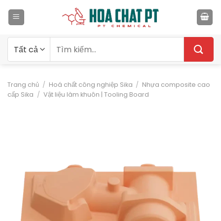
Bỏ
qua
nội
dung
Tìm
kiếm:
Trang chủ
/
Hoá chất công nghiệp Sika
/
Nhựa composite cao
cấp Sika
/
Vật liệu làm khuôn | Tooling Board