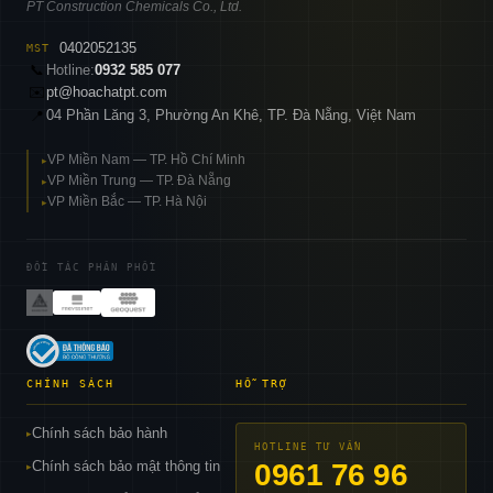
PT Construction Chemicals Co., Ltd.
0402052135
MST
📞
Hotline:
0932 585 077
✉️
pt@hoachatpt.com
04 Phần Lăng 3, Phường An Khê, TP. Đà Nẵng, Việt Nam
📍
VP Miền Nam — TP. Hồ Chí Minh
▸
VP Miền Trung — TP. Đà Nẵng
▸
VP Miền Bắc — TP. Hà Nội
▸
ĐỐI TÁC PHÂN PHỐI
CHÍNH SÁCH
HỖ TRỢ
Chính sách bảo hành
▸
HOTLINE TƯ VẤN
Chính sách bảo mật thông tin
0961 76 96
▸