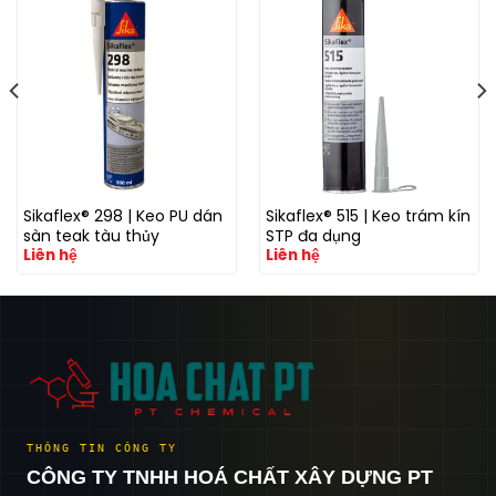
Sikaflex® 298 | Keo PU dán
Sikaflex® 515 | Keo trám kín
sàn teak tàu thủy
STP đa dụng
Liên hệ
Liên hệ
THÔNG TIN CÔNG TY
CÔNG TY TNHH HOÁ CHẤT XÂY DỰNG PT