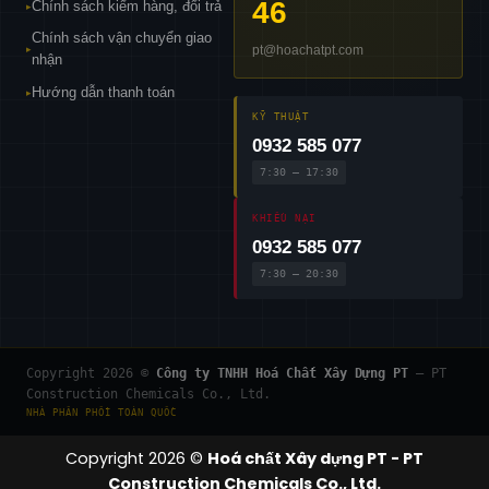
46
Chính sách kiểm hàng, đổi trả
▸
Chính sách vận chuyển giao
pt@hoachatpt.com
▸
nhận
Hướng dẫn thanh toán
▸
KỸ THUẬT
0932 585 077
7:30 – 17:30
KHIẾU NẠI
0932 585 077
7:30 – 20:30
Copyright 2026 ©
Công ty TNHH Hoá Chất Xây Dựng PT
— PT
Construction Chemicals Co., Ltd.
NHÀ PHÂN PHỐI TOÀN QUỐC
Copyright 2026 ©
Hoá chất Xây dựng PT - PT
Construction Chemicals Co., Ltd.