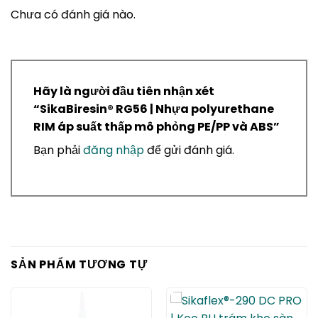
Chưa có đánh giá nào.
Hãy là người đầu tiên nhận xét
“SikaBiresin® RG56 | Nhựa polyurethane
RIM áp suất thấp mô phỏng PE/PP và ABS”
Bạn phải
đăng nhập
để gửi đánh giá.
SẢN PHẨM TƯƠNG TỰ