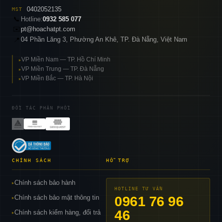
0402052135
MST
📞
Hotline:
0932 585 077
✉️
pt@hoachatpt.com
04 Phần Lăng 3, Phường An Khê, TP. Đà Nẵng, Việt Nam
📍
VP Miền Nam — TP. Hồ Chí Minh
▸
VP Miền Trung — TP. Đà Nẵng
▸
VP Miền Bắc — TP. Hà Nội
▸
ĐỐI TÁC PHÂN PHỐI
CHÍNH SÁCH
HỖ TRỢ
Chính sách bảo hành
▸
HOTLINE TƯ VẤN
Chính sách bảo mật thông tin
0961 76 96
▸
46
Chính sách kiểm hàng, đổi trả
▸