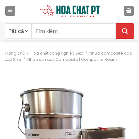
Bỏ
qua
nội
dung
Tìm
kiếm:
Trang chủ
/
Hoá chất công nghiệp Sika
/
Nhựa composite cao
cấp Sika
/
Nhựa sản xuất Composite | Composite Resins