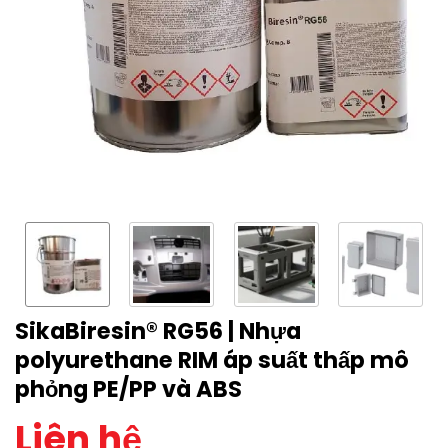
SikaBiresin® RG56 | Nhựa
polyurethane RIM áp suất thấp mô
phỏng PE/PP và ABS
Liên hệ