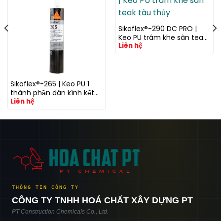
Sikaflex®-290 DC PRO |
Keo PU trám khe sàn teak
Liên hệ
tàu thủy
Sikaflex®-265 | Keo PU 1
thành phần dán kính kết
Liên hệ
cấu cho xe thương mại
THÔNG TIN CÔNG TY
CÔNG TY TNHH HOÁ CHẤT XÂY DỰNG PT
PT Construction Chemicals Co., Ltd.