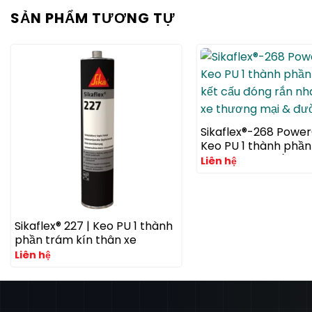
SẢN PHẨM TƯƠNG TỰ
Sikaflex®-268 Power
Keo PU 1 thành phần
kết cấu đóng rắn n
Liên hệ
xe thương mại & đư
Sikaflex® 227 | Keo PU 1 thành
phần trám kín thân xe
Liên hệ