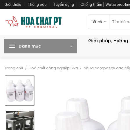
Bỏ
Giới thiệu
Thông báo
Tuyển dụng
Chống thấm | Waterproofin
qua
nội
Tìm
kiếm:
dung
Giải pháp, Hướng
Danh mục
Trang chủ
/
Hoá chất công nghiệp Sika
/
Nhựa composite cao cấp