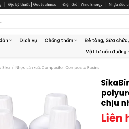
g
Địa kỹ thuật | Geotechnics
Điện Gió | Wind Energy
Nhựa đúc c
 dẫn
Dịch vụ
Chống thấm
Bê tông, Sữa chửa,
Vật tư cầu đường
 Sika
/
Nhựa sản xuất Composite | Composite Resins
SikaBi
polyur
chịu n
Liên 