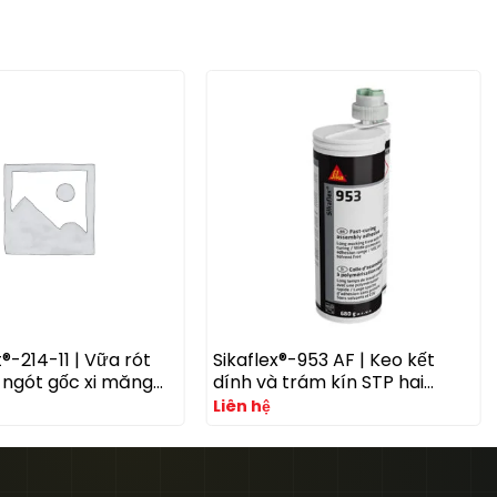
®-214-11 | Vữa rót
Sikaflex®-953 AF | Keo kết
 ngót gốc xi măng
dính và trám kín STP hai
 cao cho bệ máy và
thành phần kháng nấm khuẩn
Liên hệ
công nghiệp