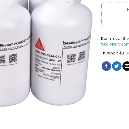
Danh mục:
Nhự
Sika
,
Nhựa comp
Thương hiệu:
S