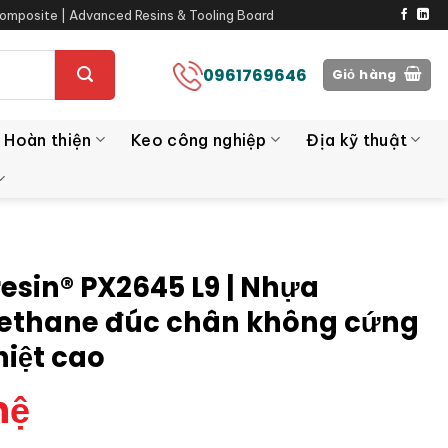
omposite | Advanced Resins & Tooling Board
0961769646
Giỏ hàng
 Hoàn thiện
Keo công nghiệp
Địa kỹ thuật
resin® PX2645 L9 | Nhựa
ethane đúc chân không cứng
hiệt cao
hệ