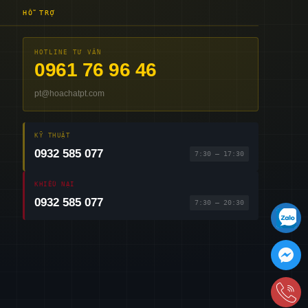
HỖ TRỢ
HOTLINE TƯ VẤN
0961 76 96 46
pt@hoachatpt.com
KỸ THUẬT
0932 585 077
7:30 – 17:30
KHIẾU NẠI
0932 585 077
7:30 – 20:30