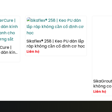
Sikaflex® 258 | Keo PU dán lắp
ráp không cần cố định cơ học
Cure |
Liên hệ
 dán kính
hanh cho
ờng sắt
SikaGrout
không co
cường độ
Liên hệ
kết cấu 