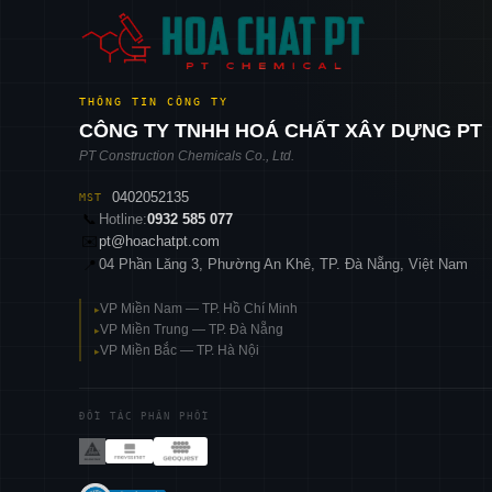
THÔNG TIN CÔNG TY
CÔNG TY TNHH HOÁ CHẤT XÂY DỰNG PT
PT Construction Chemicals Co., Ltd.
0402052135
MST
📞
Hotline:
0932 585 077
✉️
pt@hoachatpt.com
04 Phần Lăng 3, Phường An Khê, TP. Đà Nẵng, Việt Nam
📍
VP Miền Nam — TP. Hồ Chí Minh
▸
VP Miền Trung — TP. Đà Nẵng
▸
VP Miền Bắc — TP. Hà Nội
▸
ĐỐI TÁC PHÂN PHỐI