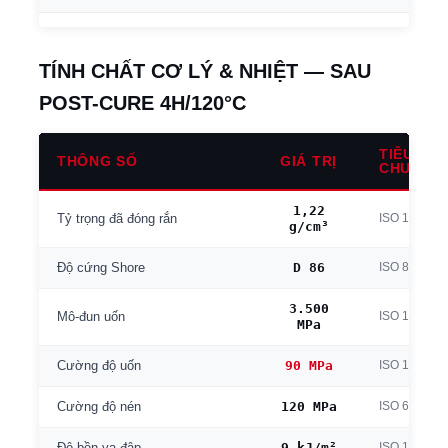
TÍNH CHẤT CƠ LÝ & NHIỆT — SAU
POST-CURE 4H/120°C
TIÊU
THÔNG SỐ
GIÁ TRỊ
CHUẨN
1,22
ISO 1183
Tỷ trọng đã đóng rắn
g/cm³
D 86
ISO 868
Độ cứng Shore
3.500
ISO 178
Mô-đun uốn
MPa
90 MPa
ISO 178
Cường độ uốn
120 MPa
ISO 604
Cường độ nén
9 kJ/m²
ISO 179