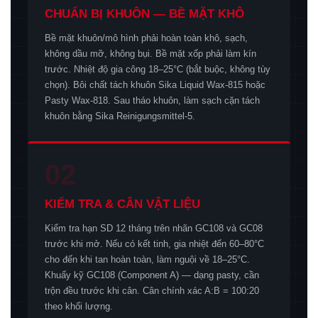
CHUẨN BỊ KHUÔN — BỀ MẶT KHÔ
Bề mặt khuôn/mô hình phải hoàn toàn khô, sạch,
không dầu mỡ, không bụi. Bề mặt xốp phải làm kín
trước. Nhiệt độ gia công 18–25°C (bắt buộc, không tùy
chọn). Bôi chất tách khuôn Sika Liquid Wax-815 hoặc
Pasty Wax-818. Sau tháo khuôn, làm sạch cặn tách
khuôn bằng Sika Reinigungsmittel-5.
02
KIỂM TRA & CÂN VẬT LIỆU
Kiểm tra hạn SD 12 tháng trên nhãn GC108 và GC08
trước khi mở. Nếu có kết tinh, gia nhiệt đến 60–80°C
cho đến khi tan hoàn toàn, làm nguội về 18–25°C.
Khuấy kỹ GC108 (Component A) — dạng pasty, cần
trộn đều trước khi cân. Cân chính xác A:B = 100:20
theo khối lượng.