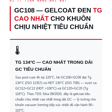
01 // TÍNH NĂNG NỔI BẬT
GC108 — GELCOAT ĐEN
TG
CAO NHẤT
CHO KHUÔN
CHỊU NHIỆT TIÊU CHUẨN
🌡
TG 134°C — CAO NHẤT TRONG DẢI
GC TIÊU CHUẨN
Sau post-cure 4h tại 120°C, hệ GC108+GC08 đạt Tg
134°C (ISO 11357) và HDT 130°C (ISO 75B) — vượt xa
GC112+GC12 (HDT >100°C) và GC120+GC20 (Tg
118°C). Theo TDS Sika 09/2020, đây là gelcoat tiêu
chuẩn chịu nhiệt cao nhất trong dải GC — lý tưởng cho
khuôn vacuum forming tiếp xúc nhiệt độ vận hành 90–
110°C.