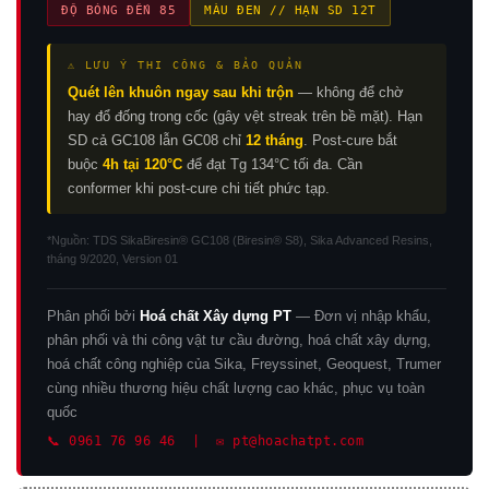
ĐỘ BÓNG ĐẾN 85
MÀU ĐEN // HẠN SD 12T
⚠ LƯU Ý THI CÔNG & BẢO QUẢN
Quét lên khuôn ngay sau khi trộn
— không để chờ
hay đổ đống trong cốc (gây vệt streak trên bề mặt). Hạn
SD cả GC108 lẫn GC08 chỉ
12 tháng
. Post-cure bắt
buộc
4h tại 120°C
để đạt Tg 134°C tối đa. Cần
conformer khi post-cure chi tiết phức tạp.
*Nguồn: TDS SikaBiresin® GC108 (Biresin® S8), Sika Advanced Resins,
tháng 9/2020, Version 01
Phân phối bởi
Hoá chất Xây dựng PT
— Đơn vị nhập khẩu,
phân phối và thi công vật tư cầu đường, hoá chất xây dựng,
hoá chất công nghiệp của Sika, Freyssinet, Geoquest, Trumer
cùng nhiều thương hiệu chất lượng cao khác, phục vụ toàn
quốc
📞 0961 76 96 46 | ✉️ pt@hoachatpt.com