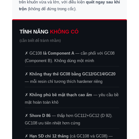
trên khuôn vừa và lớn, với điều kiện
quét ngay sau khi
trộn
(không để đứng trong cốc).
TÍNH NĂNG
KHÔNG CÓ
(cần biết để tránh nhầm)
✗ GC108
là Component A
— cần phối với GC08
(Component B). Không dùng một mình
✗
Không thay thế GC08 bằng GC12/GC14/GC20
— mỗi resin chỉ tương thích hardener riêng
✗
Không phủ bề mặt thạch cao ẩm
— yêu cầu bề
mặt hoàn toàn khô
✗
Shore D 86
— thấp hơn GC112+GC12 (D 92).
GC108 ưu tiên nhiệt hơn cứng
✗
Hạn SD chỉ 12 tháng
(cả GC108 và GC08) —