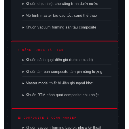
▸ Khuôn chịu nhiệt cho công trình dưới nước
▸ Mô hình master tàu cao tốc, canô thể thao
▸ Khuôn vacuum forming sàn tàu composite
⚡ NĂNG LƯỢNG TÁI TẠO
▸ Khuôn cánh quạt điện gió (turbine blade)
▸ Khuôn âm bản composite tấm pin năng lượng
▸ Master model thiết bị điện gió ngoài khơi
▸ Khuôn RTM cánh quạt composite chịu nhiệt
🏭 COMPOSITE & CÔNG NGHIỆP
▸ Khuôn vacuum forming bao bì, nhựa kỹ thuật