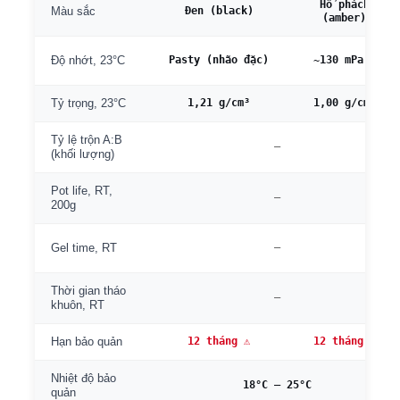
Hổ phách
Đen (black)
Màu sắc
(amber)
Pasty (nhão đặc)
~130 mPa·s
Độ nhớt, 23°C
1,21 g/cm³
1,00 g/cm³
Tỷ trọng, 23°C
Tỷ lệ trộn A:B
—
(khối lượng)
Pot life, RT,
—
200g
—
Gel time, RT
Thời gian tháo
—
khuôn, RT
12 tháng ⚠
12 tháng ⚠
Hạn bảo quản
Nhiệt độ bảo
18°C – 25°C
quản