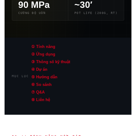
90 MPa
~30′
CƯỜNG ĐỘ UỐN
POT LIFE (200G, RT)
① Tính năng
② Ứng dụng
③ Thông số kỹ thuật
④ Dự án
MỤC LỤC
⑤ Hướng dẫn
⑥ So sánh
⑦ Q&A
⑧ Liên hệ