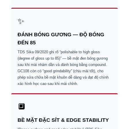
✨
ĐÁNH BÓNG GƯƠNG — ĐỘ BÓNG
ĐẾN 85
TDS Sika 09/2020 ghi rõ “polishable to high gloss
(degree of gloss up to 85)” — bề mặt đen bóng gương
sau khi mài nhám dần và đánh bóng bằng compound.
GC108 còn có “good grindability” (chịu mài tốt), cho
phép sửa chữa bề mặt khuôn dễ dàng và đạt độ chính
xác hình học cao sau khi mài chỉnh.
🔲
BỀ MẶT ĐẶC SÍT & EDGE STABILITY