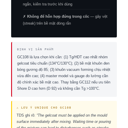
ngắn, kiểm tra trước khi dùng
✗
Không để hỗn hợp đứng trong cốc
— gây vệt
(streak) trên bề mặt đóng rắn
ĐỊNH VỊ SẢN PHẨM
GC108 là lựa chọn khi cần: (1) Tg/HDT cao nhất nhóm
gelcoat tiêu chuẩn (134°C/130°C); (2) bề mặt khuôn đen
bóng gương độ 85; (3) khuôn vacuum forming chịu nhiệt
vừa đến cao; (4) master model và gauge đo lường cần
độ chính xác bề mặt cao. Thay bằng GC112 nếu ưu tiên
Shore D cao hơn (D 92) và không cần Tg >100°C.
⚠ LƯU Ý UNIQUE CHO GC108
TDS ghi rõ:
“The gelcoat must be applied on the mould
surface immediately after mixing. Waiting time or pouring
of the mixture can lead to disturbances such as streaks