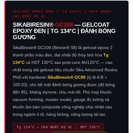
GELCOAT EPOXY ĐEN // TG 134°C — CHỊU NHIỆT
CAO NHẤT HỌ GC
SIKABIRESIN®
GC108
— GELCOAT
EPOXY ĐEN | TG 134°C | ĐÁNH BÓNG
GƯƠNG
SikaBiresin® GC108 (Biresin® S8) là gelcoat epoxy 2
thành phần màu đen, đạt nhiệt độ thủy tinh hóa
Tg
134°C
và HDT 130°C sau post-cure 4h/120°C — cao
nhất trong dải gelcoat tiêu chuẩn Sika Advanced Resins.
Phối với hardener
SikaBiresin® GC08
(tỷ lệ A:B =
100:20), cho bề mặt đánh bóng gương được (độ bóng
đến 85), kháng styrene, chịu mài tốt. Phù hợp khuôn
vacuum forming, master model, gauge đo lường và
khuôn âm bản composite công nghiệp chịu nhiệt cao
trong ngành ô tô, hàng không, năng lượng tái tạo.
Tg 134°C — CAO NHẤT HỌ GC
HDT 130°C