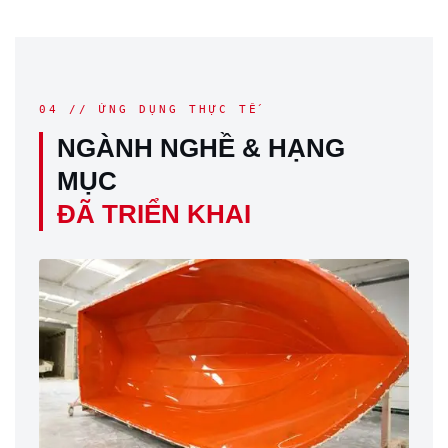
04 // ỨNG DỤNG THỰC TẾ
NGÀNH NGHỀ & HẠNG
MỤC
ĐÃ TRIỂN KHAI