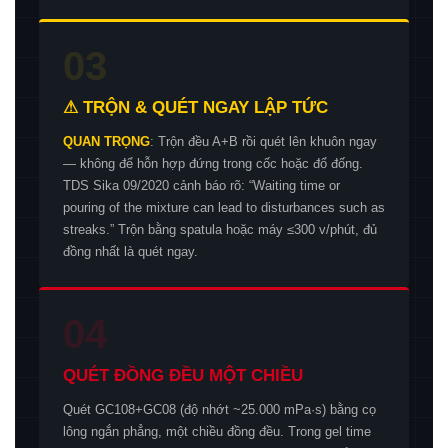
03
⚠ TRỘN & QUÉT NGAY LẬP TỨC
QUAN TRỌNG
: Trộn đều A+B rồi quét lên khuôn ngay
— không để hỗn hợp đứng trong cốc hoặc đổ đống.
TDS Sika 09/2020 cảnh báo rõ: “Waiting time or
pouring of the mixture can lead to disturbances such as
streaks.” Trộn bằng spatula hoặc máy ≤300 v/phút, đủ
đồng nhất là quét ngay.
04
QUÉT ĐỒNG ĐỀU MỘT CHIỀU
Quét GC108+GC08 (độ nhớt ~25.000 mPa·s) bằng cọ
lông ngắn phẳng, một chiều đồng đều. Trong gel time