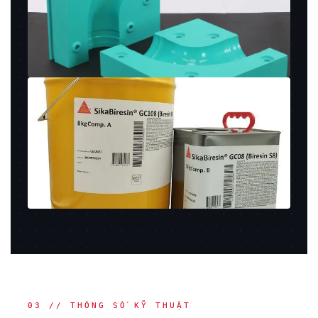
03 // THÔNG SỐ KỸ THUẬT