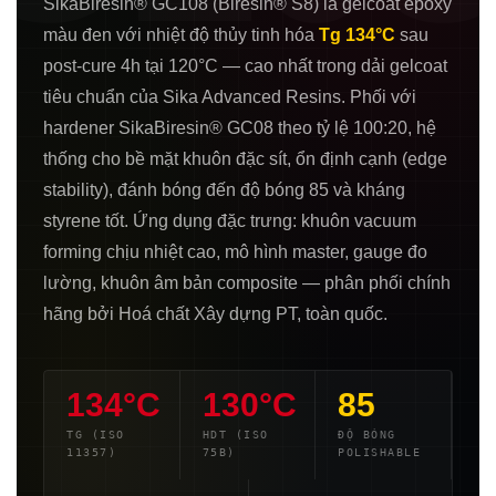
SikaBiresin® GC108 (Biresin® S8) là gelcoat epoxy
màu đen với nhiệt độ thủy tinh hóa
Tg 134°C
sau
post-cure 4h tại 120°C — cao nhất trong dải gelcoat
tiêu chuẩn của Sika Advanced Resins. Phối với
hardener SikaBiresin® GC08 theo tỷ lệ 100:20, hệ
thống cho bề mặt khuôn đặc sít, ổn định cạnh (edge
stability), đánh bóng đến độ bóng 85 và kháng
styrene tốt. Ứng dụng đặc trưng: khuôn vacuum
forming chịu nhiệt cao, mô hình master, gauge đo
lường, khuôn âm bản composite — phân phối chính
hãng bởi Hoá chất Xây dựng PT, toàn quốc.
134°C
130°C
85
TG (ISO
HDT (ISO
ĐỘ BÓNG
11357)
75B)
POLISHABLE