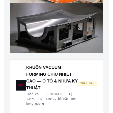
KHUÔN VACUUM
FORMING CHỊU NHIỆT
CAO — Ô TÔ & NHỰA KỸ
TOÀN CẦU
VAC
THUẬT
Toàn cầu | GC108+GC08 — Tg
134°C, HDT 130°C, bề mặt đen
bóng gương