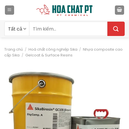
Bỏ
qua
nội
dung
Tìm
kiếm:
Trang chủ
/
Hoá chất công nghiệp Sika
/
Nhựa composite cao
cấp Sika
/
Gelcoat & Surface Resins