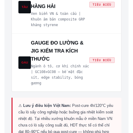
TIÊU BIỂU
HÀNG HẢI
TÀU
Ven biển VN & toàn cầu |
Khuôn âm bản composite GRP
kháng styrene
GAUGE ĐO LƯỜNG &
JIG KIỂM TRA KÍCH
THƯỚC
TIÊU BIỂU
GAU
Ngành ô tô, cơ khí chính xác
| GC108+GC08 — bề mặt đặc
sít, edge stability, bóng
gương
⚠
Lưu ý điều kiện Việt Nam:
Post-cure 4h/120°C yêu
cầu lò sấy công nghiệp hoặc buồng gia nhiệt kiểm soát
nhiệt độ. Tại nhiều xưởng khuôn mẫu ở miền Nam VN
chưa có lò sấy công suất đủ, HDT thực tế có thể chỉ
đạt 80–90°C nếu bỏ qua post-cure — không phù hợp