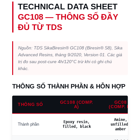
TECHNICAL DATA SHEET
GC108 — THÔNG SỐ ĐẦY
ĐỦ TỪ TDS
Nguồn: TDS SikaBiresin® GC108 (Biresin® S8), Sika
Advanced Resins, tháng 9/2020, Version 01. Các giá
trị đo sau post-cure 4h/120°C trừ khi có ghi chú
khác.
THÔNG SỐ THÀNH PHẦN & HỖN HỢP
GC108 (COMP.
GC08
THÔNG SỐ
A)
(COMP. B)
Amine,
Epoxy resin,
Thành phần
unfilled,
filled, black
amber