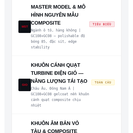
MASTER MODEL & MÔ
HÌNH NGUYÊN MẪU
COMPOSITE
TIÊU BIỂU
MST
Ngành ô tô, hàng không |
GC108+GC08 — polishable độ
bóng 85, đặc sít, edge
stability
KHUÔN CÁNH QUẠT
TURBINE ĐIỆN GIÓ —
NĂNG LƯỢNG TÁI TẠO
TOÀN CẦU
GIO
Châu Âu, Đông Nam Á |
GC108+GC08 gelcoat nền khuôn
cánh quạt composite chịu
nhiệt
KHUÔN ÂM BẢN VỎ
TÀU & COMPOSITE