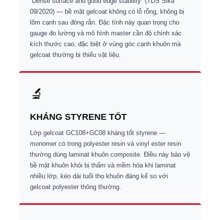
“Dense surface and good edge stability” (TDS Sika
09/2020) — bề mặt gelcoat không có lỗ rỗng, không bị
lõm cạnh sau đóng rắn. Đặc tính này quan trọng cho
gauge đo lường và mô hình master cần độ chính xác
kích thước cao, đặc biệt ở vùng góc cạnh khuôn mà
gelcoat thường bị thiếu vật liệu.
🔬
KHÁNG STYRENE TỐT
Lớp gelcoat GC108+GC08 kháng tốt styrene —
monomer có trong polyester resin và vinyl ester resin
thường dùng laminat khuôn composite. Điều này bảo vệ
bề mặt khuôn khỏi bị thấm và mềm hóa khi laminat
nhiều lớp, kéo dài tuổi thọ khuôn đáng kể so với
gelcoat polyester thông thường.