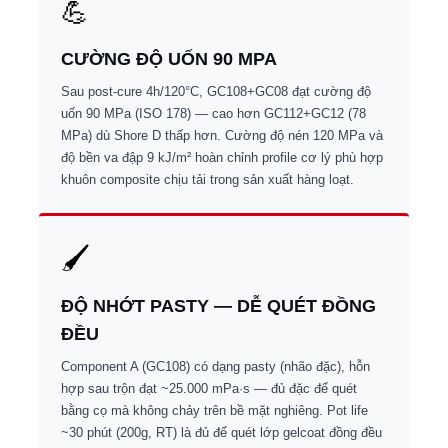
💪
CƯỜNG ĐỘ UỐN 90 MPA
Sau post-cure 4h/120°C, GC108+GC08 đạt cường độ
uốn 90 MPa (ISO 178) — cao hơn GC112+GC12 (78
MPa) dù Shore D thấp hơn. Cường độ nén 120 MPa và
độ bền va đập 9 kJ/m² hoàn chỉnh profile cơ lý phù hợp
khuôn composite chịu tải trong sản xuất hàng loạt.
🖌
ĐỘ NHỚT PASTY — DỄ QUÉT ĐỒNG
ĐỀU
Component A (GC108) có dạng pasty (nhão đặc), hỗn
hợp sau trộn đạt ~25.000 mPa·s — đủ đặc để quét
bằng cọ mà không chảy trên bề mặt nghiêng. Pot life
~30 phút (200g, RT) là đủ để quét lớp gelcoat đồng đều