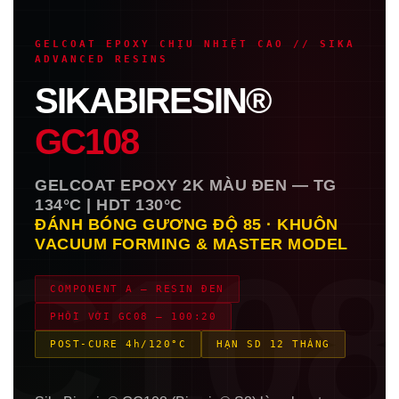
GELCOAT EPOXY CHỊU NHIỆT CAO // SIKA
ADVANCED RESINS
SIKABIRESIN®
GC108
GELCOAT EPOXY 2K MÀU ĐEN — TG
134°C | HDT 130°C
ĐÁNH BÓNG GƯƠNG ĐỘ 85 · KHUÔN
VACUUM FORMING & MASTER MODEL
C10
COMPONENT A — RESIN ĐEN
PHỐI VỚI GC08 — 100:20
POST-CURE 4h/120°C
HẠN SD 12 THÁNG