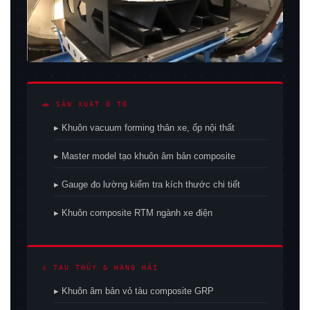
🚗 SẢN XUẤT Ô TÔ
▸ Khuôn vacuum forming thân xe, ốp nội thất
▸ Master model tạo khuôn âm bản composite
▸ Gauge đo lường kiểm tra kích thước chi tiết
▸ Khuôn composite RTM ngành xe điện
⚓ TÀU THỦY & HÀNG HẢI
▸ Khuôn âm bản vỏ tàu composite GRP