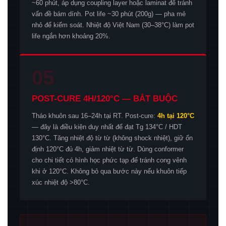
~60 phút, áp dụng coupling layer hoặc laminat để tránh
vấn đề bám dính. Pot life ~30 phút (200g) — pha mẻ
nhỏ để kiểm soát. Nhiệt độ Việt Nam (30–38°C) làm pot
life ngắn hơn khoảng 20%.
05
POST-CURE 4H/120°C — BẮT BUỘC
Tháo khuôn sau 16–24h tại RT. Post-cure:
4h tại 120°C
— đây là điều kiện duy nhất để đạt Tg 134°C / HDT
130°C. Tăng nhiệt độ từ từ (không shock nhiệt), giữ ổn
định 120°C đủ 4h, giảm nhiệt từ từ. Dùng conformer
cho chi tiết có hình học phức tạp để tránh cong vênh
khi ở 120°C. Không bỏ qua bước này nếu khuôn tiếp
xúc nhiệt độ >80°C.