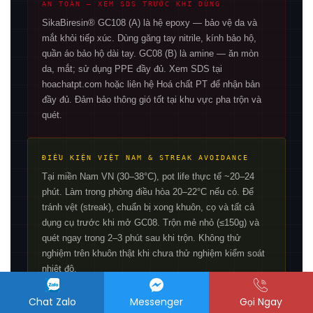
AN TOÀN — XEM SDS TRƯỚC KHI DÙNG
SikaBiresin® GC108 (A) là hệ epoxy — bảo vệ da và
mắt khỏi tiếp xúc. Dùng găng tay nitrile, kính bảo hộ,
quần áo bảo hộ dài tay. GC08 (B) là amine — ăn mòn
da, mắt; sử dụng PPE đầy đủ. Xem SDS tại
hoachatpt.com hoặc liên hệ Hoá chất PT để nhận bản
đầy đủ. Đảm bảo thông gió tốt tại khu vực pha trộn và
quét.
ĐIỀU KIỆN VIỆT NAM & STREAK AVOIDANCE
Tại miền Nam VN (30–38°C), pot life thực tế ~20–24
phút. Làm trong phòng điều hòa 20–22°C nếu có. Để
tránh vệt (streak), chuẩn bị xong khuôn, cọ và tất cả
dụng cụ trước khi mở GC08. Trộn mẻ nhỏ (≤150g) và
quét ngay trong 2–3 phút sau khi trộn. Không thử
nghiệm trên khuôn thật khi chưa thử nghiệm kiểm soát
nhiệt độ.
Chat Zalo
Messenger
Gọi Ngay