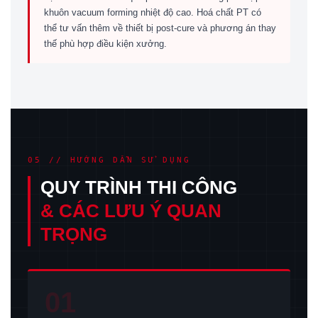
khuôn vacuum forming nhiệt độ cao. Hoá chất PT có
thể tư vấn thêm về thiết bị post-cure và phương án thay
thế phù hợp điều kiện xưởng.
05 // HƯỚNG DẪN SỬ DỤNG
QUY TRÌNH THI CÔNG
& CÁC LƯU Ý QUAN
TRỌNG
01