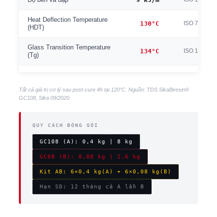
Độ bền va đập
Heat Deflection Temperature
130°C
ISO 75B
(HDT)
Glass Transition Temperature
134°C
ISO 11357
(Tg)
Tất cả giá trị cơ lý sau post-cure 4h tại 120°C. Nguồn: TDS SikaBiresin®
GC108, Sika 09/2020.
QUY CÁCH ĐÓNG GÓI
GC108 (A): 0,4 kg | 8 kg
GC08 (B): 0,08 kg | 1,6 kg
Kit AB: 6×0,4 kg(A) + 6×0,08 kg(B)
Hạn SD: 12 tháng cả A lẫn B