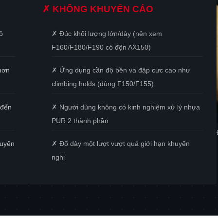
✗ KHÔNG KHUYẾN CÁO
ô
✗ Đúc khối lượng lớn/dày (nên xem
F160/F180/F190 có độn AX150)
 hơn
✗ Ứng dụng cần độ bền va đập cực cao như
climbing holds (dùng F150/F155)
(đến
✗ Người dùng không có kinh nghiệm xử lý nhựa
PUR 2 thành phần
huyến
✗ Đổ dày một lượt vượt quá giới hạn khuyến
nghị