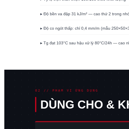
▸ Độ bền va đập 31 kJ/m² — cao thứ 2 trong nhó
▸ Độ co ngót thấp: chỉ 0,4 mm/m (mẫu 250×50
▸ Tg đạt 103°C sau hậu xử lý 80°C/24h — cao n
02 // PHẠM VI ỨNG DỤNG
DÙNG CHO & 