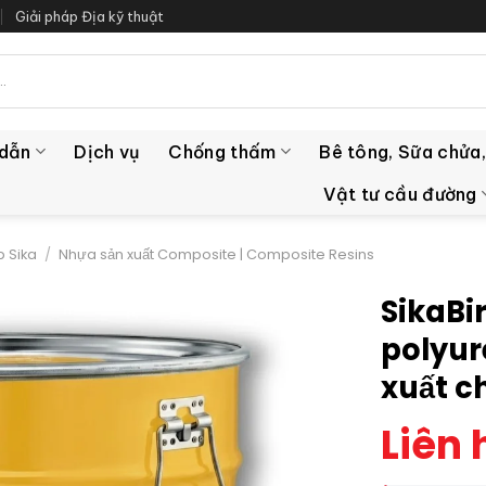
Giải pháp Địa kỹ thuật
 dẫn
Dịch vụ
Chống thấm
Bê tông, Sữa chửa,
Vật tư cầu đường
 Sika
/
Nhựa sản xuất Composite | Composite Resins
SikaBi
polyur
xuất ch
Liên 