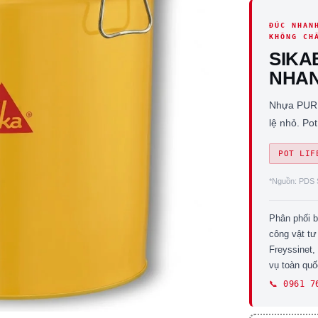
ĐÚC NHAN
KHÔNG CH
SIKA
NHAN
Nhựa PUR 2
lệ nhỏ. Po
POT LIF
*Nguồn: PDS S
Phân phối 
công vật tư
Freyssinet,
vụ toàn qu
📞 0961 7