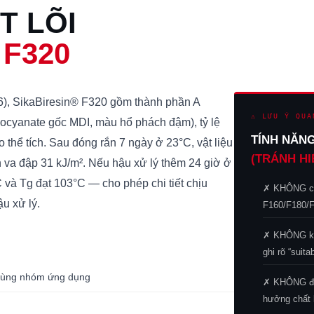
T LÕI
 F320
6), SikaBiresin® F320 gồm thành phần A
⚠ LƯU Ý QUA
isocyanate gốc MDI, màu hổ phách đậm), tỷ lệ
TÍNH NĂN
 thể tích. Sau đóng rắn 7 ngày ở 23°C, vật liệu
(TRÁNH HI
va đập 31 kJ/m². Nếu hậu xử lý thêm 24 giờ ở
 và Tg đạt 103°C — cho phép chi tiết chịu
✗ KHÔNG có 
ậu xử lý.
F160/F180/F
✗ KHÔNG kh
ghi rõ “suita
 cùng nhóm ứng dụng
✗ KHÔNG đổ
hưởng chất 