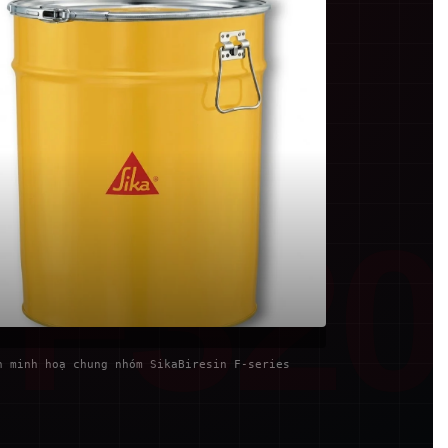
F320
h minh hoạ chung nhóm SikaBiresin F-series