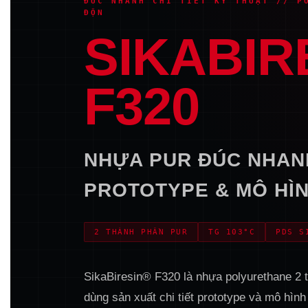
ĐÚC NHANH CHI TIẾT KỸ THUẬT // P
ĐỘN
SIKABIR
F320
NHỰA PUR ĐÚC NHAN
PROTOTYPE & MÔ HÌN
2 THÀNH PHẦN PUR
TG 103°C
PDS S
SikaBiresin® F320 là nhựa polyurethane 2 
dùng sản xuất chi tiết prototype và mô hình