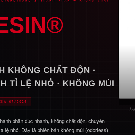
OLYURETHANE 2 THÀNH PHẦN — KHÔNG CHẤT
ESIN®
H KHÔNG CHẤT ĐỘN ·
H TỈ LỆ NHỎ · KHÔNG MÙI
IKA 07/2026
Ản
thành phần đúc nhanh, không chất độn, chuyên
 tỉ lệ nhỏ. Đây là phiên bản không mùi (odorless)