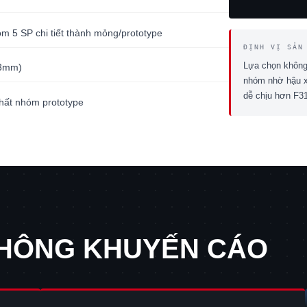
m 5 SP chi tiết thành mỏng/prototype
ĐỊNH VỊ SẢN
Lựa chọn không 
×3mm)
nhóm nhờ hậu x
dễ chịu hơn F31
hất nhóm prototype
KHÔNG KHUYẾN CÁO