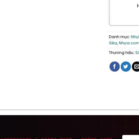
Danh mục:
Nhự
Sika
,
Nhựa comp
Thương hiệu:
S