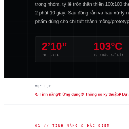
trong nhóm, tỷ lệ trộn thân thiện 100:100 th
2 phút 10 giây. Sau đóng rắn và hậu xử lý 
phẩm dùng cho chi tiết thành mỏng/prototyp
2’10”
103°C
POT LIFE
TG (HẬU XỬ LÝ)
MỤC LỤC
① Tính năng
② Ứng dụng
③ Thông số kỹ thuật
④ Dự 
01 // TÍNH NĂNG & ĐẶC ĐIỂM