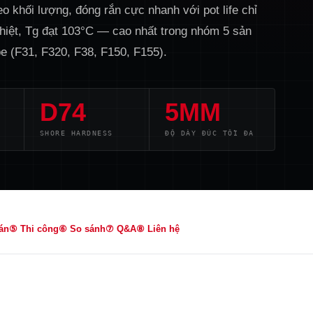
eo khối lượng, đóng rắn cực nhanh với pot life chỉ
nhiệt, Tg đạt 103°C — cao nhất trong nhóm 5 sản
e (F31, F320, F38, F150, F155).
D74
5MM
SHORE HARDNESS
ĐỘ DÀY ĐÚC TỐI ĐA
án
⑤ Thi công
⑥ So sánh
⑦ Q&A
⑧ Liên hệ