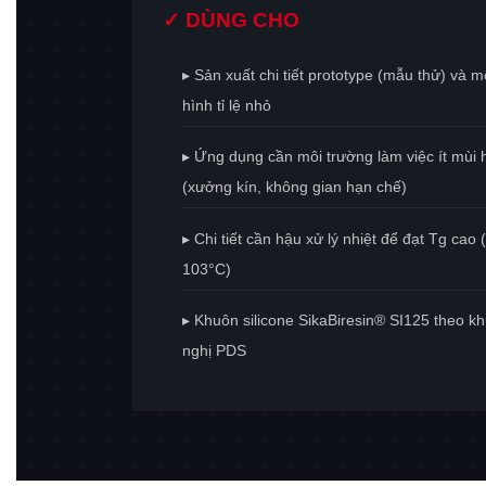
✓ DÙNG CHO
▸ Sản xuất chi tiết prototype (mẫu thử) và m
hình tỉ lệ nhỏ
▸ Ứng dụng cần môi trường làm việc ít mùi
(xưởng kín, không gian hạn chế)
▸ Chi tiết cần hậu xử lý nhiệt để đạt Tg cao 
103°C)
▸ Khuôn silicone SikaBiresin® SI125 theo k
nghị PDS