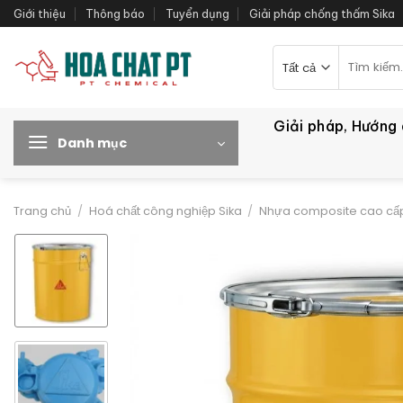
Bỏ
Giới thiệu
Thông báo
Tuyển dụng
Giải pháp chống thấm Sika
qua
nội
Tìm
kiếm:
dung
Giải pháp, Hướng
Danh mục
Trang chủ
/
Hoá chất công nghiệp Sika
/
Nhựa composite cao cấp