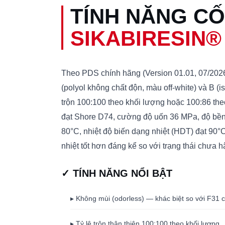
TÍNH NĂNG CỐ
SIKABIRESIN®
Theo PDS chính hãng (Version 01.01, 07/202
(polyol không chất độn, màu off-white) và B (
trộn 100:100 theo khối lượng hoặc 100:86 theo
đạt Shore D74, cường độ uốn 36 MPa, độ bền 
80°C, nhiệt độ biến dạng nhiệt (HDT) đạt 90°C
nhiệt tốt hơn đáng kể so với trạng thái chưa h
✓ TÍNH NĂNG NỔI BẬT
▸ Không mùi (odorless) — khác biệt so với F31
▸ Tỷ lệ trộn thân thiện 100:100 theo khối lượng