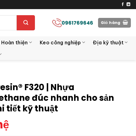
0961769646
Giỏ hàng
 Hoàn thiện
Keo công nghiệp
Địa kỹ thuật
resin® F320 | Nhựa
ethane đúc nhanh cho sản
i tiết kỹ thuật
hệ