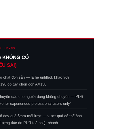
N TRỌNG
G KHÔNG CÓ
ỂU SAI)
chất độn sẵn — là hệ unfilled, khác với
190 có tuỳ chọn độn AX150
uyến cáo cho người dùng không chuyên — PDS
ble for experienced professional users only”
 dày quá 5mm mỗi lượt — vượt quá có thể ảnh
lượng đúc do PUR toả nhiệt nhanh