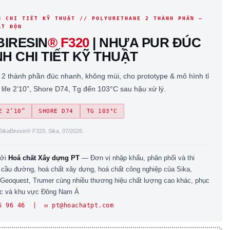
H CHI TIẾT KỸ THUẬT // POLYURETHANE 2 THÀNH PHẦN —
ẤT ĐỘN
BIRESIN
® F320
| NHỰA PUR ĐÚC
H CHI TIẾT KỸ THUẬT
 thành phần đúc nhanh, không mùi, cho prototype & mô hình tỉ
t life 2’10”, Shore D74, Tg đến 103°C sau hậu xử lý.
E 2’10”
SHORE D74
TG 103°C
ikaBiresin® F320, Sika, 07/2026.
bởi
Hoá chất Xây dựng PT
— Đơn vị nhập khẩu, phân phối và thi
 cầu đường, hoá chất xây dựng, hoá chất công nghiệp của Sika,
 Geoquest, Trumer cùng nhiều thương hiệu chất lượng cao khác, phục
ốc và khu vực Đông Nam Á
6 96 46 | ✉️ pt@hoachatpt.com