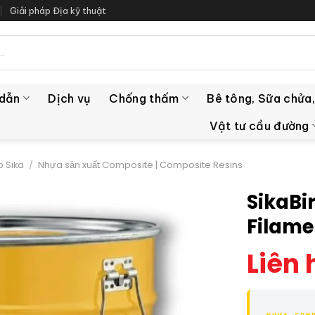
Giải pháp Địa kỹ thuật
 dẫn
Dịch vụ
Chống thấm
Bê tông, Sữa chửa,
Vật tư cầu đường
 Sika
/
Nhựa sản xuất Composite | Composite Resins
SikaBi
Filame
Liên 