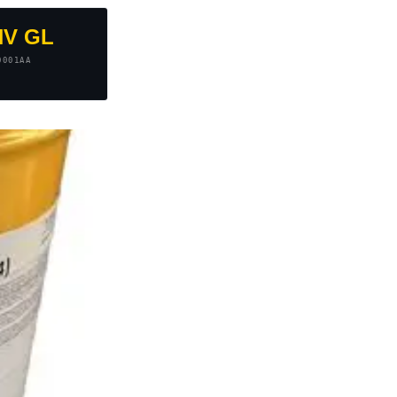
NV GL
0001AA