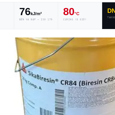
76
80
D
kJ/m²
°C
TAK0
BỀN VA ĐẬP — ISO 179
CURING (8 GIỜ)