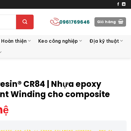
0961769646
Giỏ hàng
 Hoàn thiện
Keo công nghiệp
Địa kỹ thuật
resin® CR84 | Nhựa epoxy
nt Winding cho composite
hệ