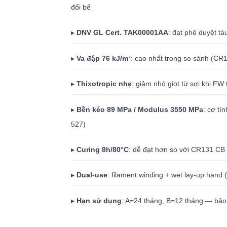
đổi bể
▸
DNV GL Cert. TAK00001AA
: đạt phê duyệt tà
▸
Va đập 76 kJ/m²
: cao nhất trong so sánh (CR1
▸
Thixotropic nhẹ
: giảm nhỏ giọt từ sợi khi FW
▸
Bền kéo 89 MPa / Modulus 3550 MPa
: cơ t
527)
▸
Curing 8h/80°C
: dễ đạt hơn so với CR131 CB 
▸
Dual-use
: filament winding + wet lay-up hand (k
▸
Hạn sử dụng
: A=24 tháng, B=12 tháng — bả