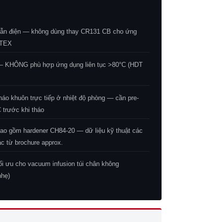
n điện — không dùng thay CR131 CB cho ứng
ATEX
— KHÔNG phù hợp ứng dụng liên tục >80°C (HDT
o khuôn trực tiếp ở nhiệt độ phòng — cần pre-
 trước khi tháo
ao gồm hardener CH84-20 — dữ liệu kỹ thuật các
c từ brochure approx.
 ưu cho vacuum infusion túi chân không
nhẹ)