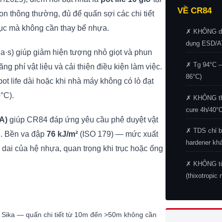
VỀ CR84
n thông thường, đủ để quấn sợi các chi tiết
 tục mà không cần thay bể nhựa.
✗ KHÔNG dẫ
dụng ESD/
a·s) giúp giảm hiện tượng nhỏ giọt và phun
✗ Tg 94°C 
g phí vật liệu và cải thiện điều kiện làm việc.
86°C)
pot life dài hoặc khi nhà máy không có lò đạt
°C).
✗ KHÔNG thá
cure 4h/40°C
A)
giúp CR84 đáp ứng yêu cầu phê duyệt vật
✗ TDS chỉ b
ển. Bền va đập
76 kJ/m²
(ISO 179) — mức xuất
hardener khá
ai của hệ nhựa, quan trọng khi trục hoặc ống
✗ KHÔNG tối
(thixotropic 
e Sika — quấn chi tiết từ 10m đến >50m không cần