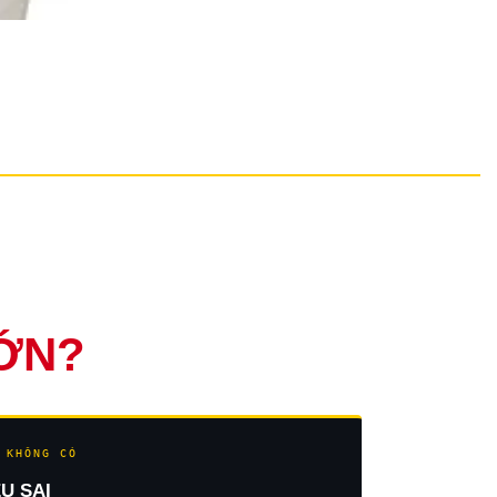
LỚN?
 KHÔNG CÓ
U SAI