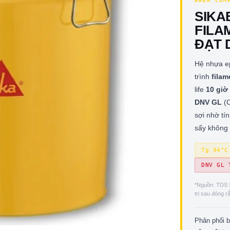
NHỰA COM
SIKA
FILA
ĐẠT 
Hệ nhựa ep
trình
filam
life
10 giờ
DNV GL
(C
sợi nhờ tí
sấy không 
Tg 94°C
DNV GL 
*Nguồn: TDS S
trị sau đóng 
Phân phối 