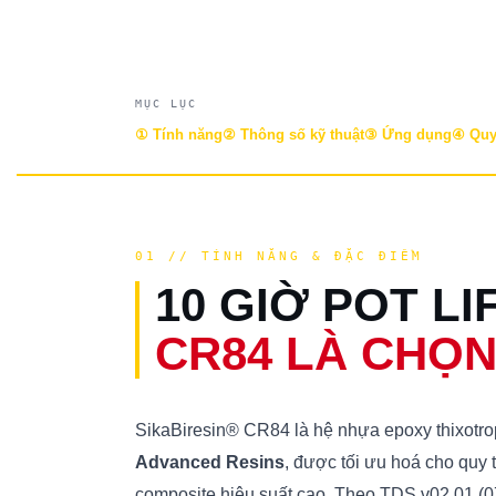
MỤC LỤC
① Tính năng
② Thông số kỹ thuật
③ Ứng dụng
④ Quy
01 // TÍNH NĂNG & ĐẶC ĐIỂM
10 GIỜ POT LI
CR84 LÀ CHỌN
SikaBiresin® CR84 là hệ nhựa epoxy thixotro
Advanced Resins
, được tối ưu hoá cho quy 
composite hiệu suất cao. Theo TDS v02.01 (07