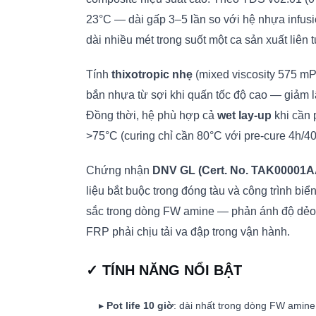
23°C — dài gấp 3–5 lần so với hệ nhựa infusio
dài nhiều mét trong suốt một ca sản xuất liên
Tính
thixotropic nhẹ
(mixed viscosity 575 mP
bắn nhựa từ sợi khi quấn tốc độ cao — giảm lãn
Đồng thời, hệ phù hợp cả
wet lay-up
khi cần 
>75°C (curing chỉ cần 80°C với pre-cure 4h/40
Chứng nhận
DNV GL (Cert. No. TAK00001A
liệu bắt buộc trong đóng tàu và công trình bi
sắc trong dòng FW amine — phản ánh độ dẻo d
FRP phải chịu tải va đập trong vận hành.
✓ TÍNH NĂNG NỔI BẬT
▸
Pot life 10 giờ
: dài nhất trong dòng FW amin