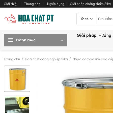
Bỏ
Giới thiệu
Thông báo
Tuyển dụng
Giải pháp chống thấm Sika
qua
nội
Tìm
kiếm:
dung
Giải pháp, Hướng
Danh mục
Trang chủ
/
Hoá chất công nghiệp Sika
/
Nhựa composite cao cấp