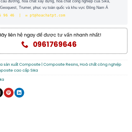
 cầu đường, hoá chất xây dựng, hoá chất công nghiệp của Sika,
, Geoquest, Trumer, phục vụ toàn quốc và khu vực Đông Nam Á
6 96 46 | ✉️ pt@hoachatpt.com
Hãy liên hệ ngay để được tư vấn nhanh nhất!
0961769646
a sản xuất Composite | Composite Resins
,
Hoá chất công nghiệp
osite cao cấp Sika
ika