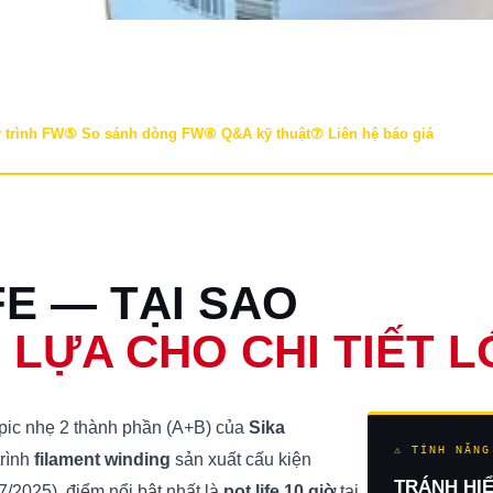
 trình FW
⑤ So sánh dòng FW
⑥ Q&A kỹ thuật
⑦ Liên hệ báo giá
FE — TẠI SAO
 LỰA CHO CHI TIẾT 
pic nhẹ 2 thành phần (A+B) của
Sika
⚠ TÍNH NĂNG
trình
filament winding
sản xuất cấu kiện
TRÁNH HIỂ
/2025), điểm nổi bật nhất là
pot life 10 giờ
tại