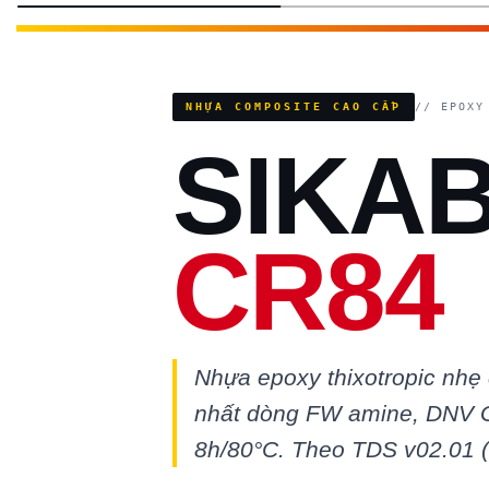
NHỰA COMPOSITE CAO CẤP
// EPOXY
SIKAB
CR84
Nhựa epoxy thixotropic nhẹ 
nhất dòng FW amine, DNV G
8h/80°C. Theo TDS v02.01 (