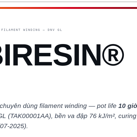
 FILAMENT WINDING — DNV GL
IRESIN®
chuyên dùng filament winding — pot life
10 gi
L (TAK00001AA), bền va đập 76 kJ/m², curing
07-2025).