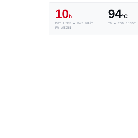
10
94
h
°C
POT LIFE — DÀI NHẤT
TG — ISO 11357
FW AMINE