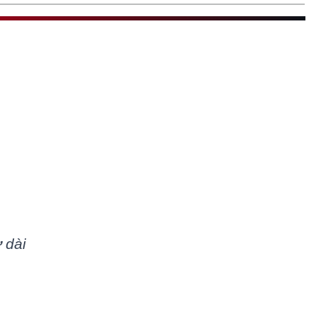
ờ
dài