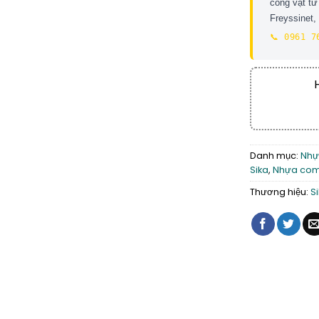
công vật tư
Freyssinet
📞 0961 7
Danh mục:
Nhự
Sika
,
Nhựa comp
Thương hiệu:
S