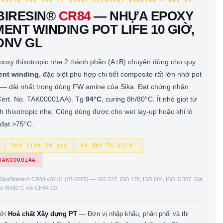
POSITE CAO CẤP // EPOXY FILAMENT WINDING — DNV GL
BIRESIN®
CR84
— NHỰA EPOXY
MENT WINDING POT LIFE 10 GIỜ,
DNV GL
oxy thixotropic nhẹ 2 thành phần (A+B) chuyên dùng cho quy
ent winding
, đặc biệt phù hợp chi tiết composite rất lớn nhờ pot
— dài nhất trong dòng FW amine của Sika. Đạt chứng nhận
ert. No. TAK00001AA). Tg
94°C
, curing 8h/80°C. Ít nhỏ giọt từ
nh thixotropic nhẹ. Cũng dùng được cho wet lay-up hoặc khi lò
đạt >75°C.
Pot life 10 giờ
Va đập 76 kJ/m²
TAK00001AA
ikaBiresin® CR84 v02.01 (07-2025) — ISO 527, ISO 178, ISO 604, ISO 11357. Giá
rắn 8h/80°C với CH84-20.
bởi
Hoá chất Xây dựng PT
— Đơn vị nhập khẩu, phân phối và thi