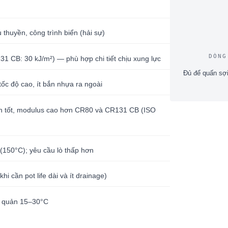
u thuyền, công trình biển (hải sự)
DÒNG
31 CB: 30 kJ/m²) — phù hợp chi tiết chịu xung lực
Đủ để quấn sợi
 tốc độ cao, ít bắn nhựa ra ngoài
ính tốt, modulus cao hơn CR80 và CR131 CB (ISO
(150°C); yêu cầu lò thấp hơn
hi cần pot life dài và ít drainage)
o quản 15–30°C