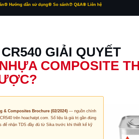
án
⑤ Hướng dẫn sử dụng
⑥ So sánh
⑦ Q&A
⑧ Liên hệ
 CR540 GIẢI QUYẾT
À NHỰA COMPOSITE 
ĐƯỢC?
g & Composites Brochure (02/2024)
— nguồn chính
R540 trên hoachatpt.com. Số liệu là giá trị gần đúng
s để nhận TDS đầy đủ từ Sika trước khi thiết kế kỹ