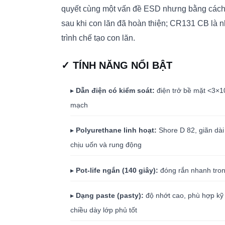
quyết cùng một vấn đề ESD nhưng bằng cách 
sau khi con lăn đã hoàn thiện; CR131 CB là n
trình chế tạo con lăn.
✓ TÍNH NĂNG NỔI BẬT
▸
Dẫn điện có kiểm soát:
điện trở bề mặt <3×1
mạch
▸
Polyurethane linh hoạt:
Shore D 82, giãn dài
chịu uốn và rung động
▸
Pot-life ngắn (140 giây):
đóng rắn nhanh trong
▸
Dạng paste (pasty):
độ nhớt cao, phù hợp kỹ 
chiều dày lớp phủ tốt