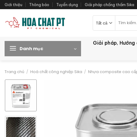
Bỏ
Giới thiệu
Thông báo
Tuyển dụng
Giải pháp chống thấm Sika
qua
nội
Tìm
kiếm:
dung
Giải pháp, Hướng
Danh mục
Trang chủ
/
Hoá chất công nghiệp Sika
/
Nhựa composite cao cấp