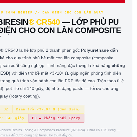
PU CÔNG NGHIỆP // DẪN ĐIỆN CHO CON LĂN QUAY
BIRESIN
® CR540
— LỚP PHỦ PU
ĐIỆN CHO CON LĂN COMPOSITE
Y
n® CR540 là hệ lớp phủ 2 thành phần gốc
Polyurethane dẫn
t kế cho quy trình phủ bề mặt con lăn composite (composite
ong sản xuất công nghiệp. Tính năng đặc trưng là khả năng
chống
(ESD)
với điện trở bề mặt <3×10⁶ Ω, giúp ngăn phóng tĩnh điện
trong quá trình vận hành con lăn FRP tốc độ cao. Trộn theo tỉ lệ
B), pot-life chỉ 140 giây, độ nhớt dạng paste — tối ưu cho ứng
uay (rotary coating).
: 82
Điện trở <3×10⁶ Ω (dẫn điện)
e: 140 giây
PU — không phải Epoxy
vanced Resins Tooling & Composites Brochure (02/2024). Chưa có TDS riêng —
micals để được cung cấp tài liệu kỹ thuật đầy đủ.