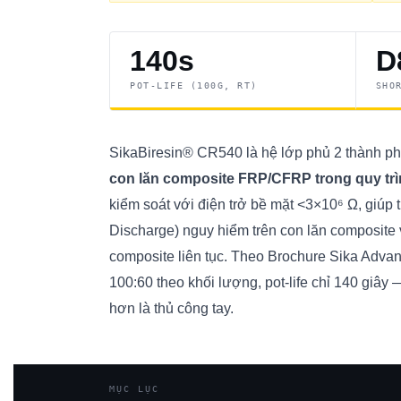
140s
D
POT-LIFE (100G, RT)
SHO
SikaBiresin® CR540 là hệ lớp phủ 2 thành p
con lăn composite FRP/CFRP trong quy trì
kiểm soát với điện trở bề mặt <3×10⁶ Ω, giúp t
Discharge) nguy hiểm trên con lăn composite v
composite liên tục. Theo Brochure Sika Advan
100:60 theo khối lượng, pot-life chỉ 140 giây 
hơn là thủ công tay.
MỤC LỤC