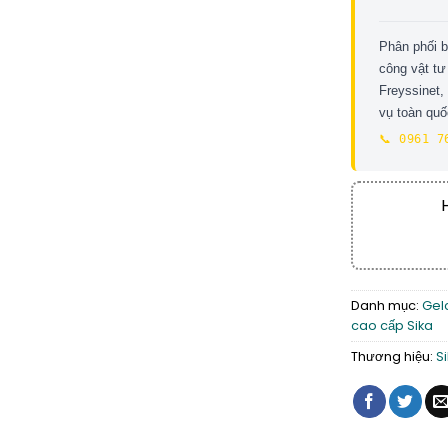
Phân phối 
công vật tư
Freyssinet,
vụ toàn qu
📞 0961 7
Danh mục:
Gel
cao cấp Sika
Thương hiệu:
S