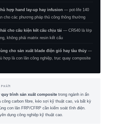
ù hợp hand lay-up hay infusion
— pot-life 140
ắn cho các phương pháp thủ công thông thường
ải cho cấu kiện kết cấu chịu tải
— CR540 là lớp
g, không phải matrix resin kết cấu
ng cho sản xuất blade điện gió hay tàu thủy
—
ù hợp là con lăn công nghiệp, trục quay composite
 PHẨM
 quy trình sản xuất composite
trong ngành in ấn
 công carbon fibre, kéo sợi kỹ thuật cao, và bất kỳ
ùng con lăn FRP/CFRP cần kiểm soát tĩnh điện.
yên dụng công nghiệp kỹ thuật cao.