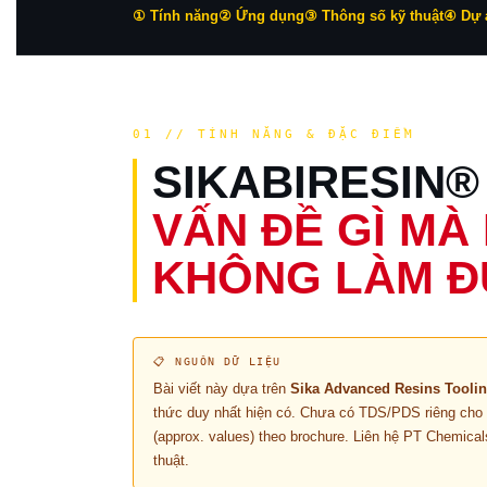
① Tính năng
② Ứng dụng
③ Thông số kỹ thuật
④ Dự 
01 // TÍNH NĂNG & ĐẶC ĐIỂM
SIKABIRESIN®
VẤN ĐỀ GÌ M
KHÔNG LÀM 
📋 NGUỒN DỮ LIỆU
Bài viết này dựa trên
Sika Advanced Resins Toolin
thức duy nhất hiện có. Chưa có TDS/PDS riêng cho C
(approx. values) theo brochure. Liên hệ PT Chemical
thuật.