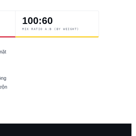
100:60
MIX RATIO A:B (BY WEIGHT)
mặt
ông
trộn