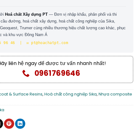
bởi
Hoá chất Xây dựng PT
— Đơn vị nhập khẩu, phân phối và thi
 cầu đường, hoá chất xây dựng, hoá chất công nghiệp của Sika,
 Geoquest, Trumer cùng nhiều thương hiệu chất lượng cao khác, phục
ốc và khu vực Đông Nam Á
6 96 46 | ✉️ pt@hoachatpt.com
Hãy liên hệ ngay để được tư vấn nhanh nhất!
0961769646
coat & Surface Resins
,
Hoá chất công nghiệp Sika
,
Nhựa composite
ika