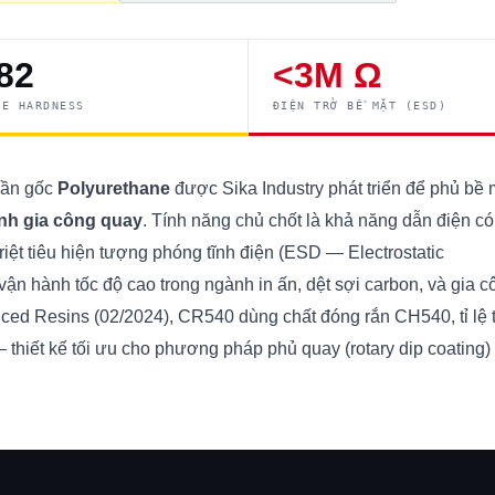
82
<3M Ω
RE HARDNESS
ĐIỆN TRỞ BỀ MẶT (ESD)
hần gốc
Polyurethane
được Sika Industry phát triển để phủ bề 
nh gia công quay
. Tính năng chủ chốt là khả năng dẫn điện có
riệt tiêu hiện tượng phóng tĩnh điện (ESD — Electrostatic
ận hành tốc độ cao trong ngành in ấn, dệt sợi carbon, và gia c
ced Resins (02/2024), CR540 dùng chất đóng rắn CH540, tỉ lệ 
— thiết kế tối ưu cho phương pháp phủ quay (rotary dip coating)