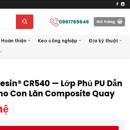
0961769646
Giỏ hàng
 Hoàn thiện
Keo công nghiệp
Địa kỹ thuật
resin® CR540 — Lớp Phủ PU Dẫn
ho Con Lăn Composite Quay
hệ