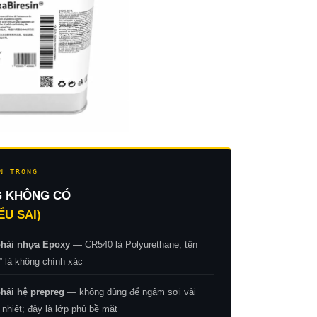
N TRỌNG
G KHÔNG CÓ
ỂU SAI)
hải nhựa Epoxy
— CR540 là Polyurethane; tên
” là không chính xác
ải hệ prepreg
— không dùng để ngâm sợi vải
 nhiệt; đây là lớp phủ bề mặt