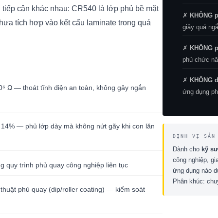
tiếp cận khác nhau: CR540 là lớp phủ bề mặt
✗
KHÔNG ph
hựa tích hợp vào kết cấu laminate trong quá
giây quá ng
✗
KHÔNG ph
phủ chức năn
✗
KHÔNG dù
0⁶ Ω — thoát tĩnh điện an toàn, không gây ngắn
ứng dụng ph
 14% — phủ lớp dày mà không nứt gãy khi con lăn
ĐỊNH VỊ SẢN
Dành cho
kỹ sư
công nghiệp, gia
 quy trình phủ quay công nghiệp liên tục
ứng dụng nào d
Phân khúc: chu
thuật phủ quay (dip/roller coating) — kiểm soát