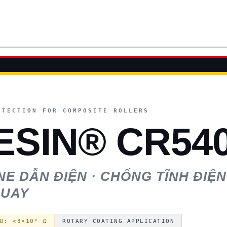
OTECTION FOR COMPOSITE ROLLERS
ESIN® CR54
 DẪN ĐIỆN · CHỐNG TĨNH ĐIỆN 
QUAY
D: <3×10⁶ Ω
ROTARY COATING APPLICATION