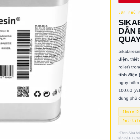
LỚP PHỦ 
SIKA
DẪN 
QUA
SikaBiresi
điện
, thiế
roller) tr
tĩnh điện 
nguy hiểm 
100:60 (A:
dụng phủ q
Shore D
Pot-lif
*Theo Sika Ad
liên hệ PT Che