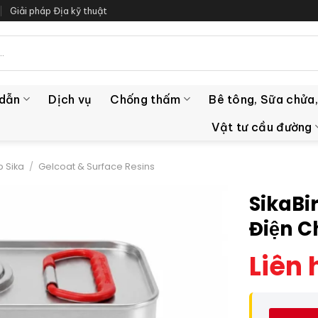
Giải pháp Địa kỹ thuật
 dẫn
Dịch vụ
Chống thấm
Bê tông, Sữa chửa,
Vật tư cầu đường
 Sika
/
Gelcoat & Surface Resins
SikaBi
Điện C
Liên 