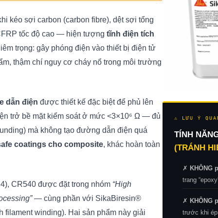
hi kéo sợi carbon (carbon fibre), dệt sợi tổng
CFRP tốc độ cao — hiện tượng
tĩnh điện tích
iêm trọng: gây phóng điện vào thiết bị điện tử
ẩm, thậm chí nguy cơ cháy nổ trong môi trường
e dẫn điện
được thiết kế đặc biệt để phủ lên
điện trở bề mặt kiểm soát ở mức <3×10⁶ Ω — đủ
⚠ LƯU Ý QUA
rounding) mà không tạo đường dẫn điện quá
TÍNH NĂN
afe coatings cho composite
, khác hoàn toàn
(TRÁNH HI
✗
KHÔNG p
trang “epoxy
24), CR540 được đặt trong nhóm
“High
ocessing”
— cùng phần với SikaBiresin®
✗
KHÔNG ph
 filament winding). Hai sản phẩm này giải
trước khi ép