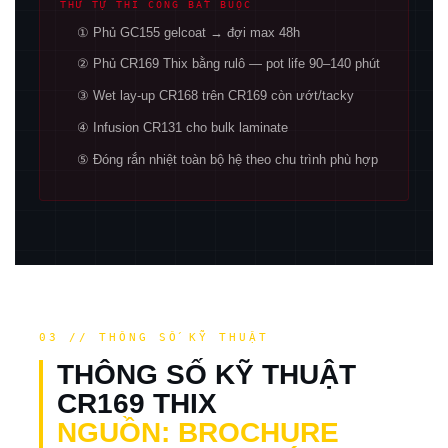
THỨ TỰ THI CÔNG BẮT BUỘC
① Phủ GC155 gelcoat → đợi max 48h
② Phủ CR169 Thix bằng rulô — pot life 90–140 phút
③ Wet lay-up CR168 trên CR169 còn ướt/tacky
④ Infusion CR131 cho bulk laminate
⑤ Đóng rắn nhiệt toàn bộ hệ theo chu trình phù hợp
03 // THÔNG SỐ KỸ THUẬT
THÔNG SỐ KỸ THUẬT
CR169 THIX
NGUỒN: BROCHURE