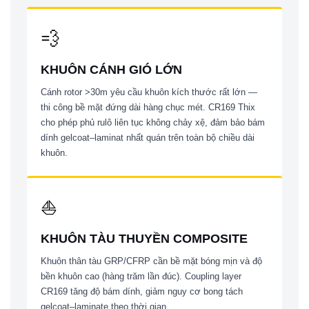
💨
KHUÔN CÁNH GIÓ LỚN
Cánh rotor >30m yêu cầu khuôn kích thước rất lớn —
thi công bề mặt đứng dài hàng chục mét. CR169 Thix
cho phép phủ rulô liên tục không chảy xệ, đảm bảo bám
dính gelcoat–laminat nhất quán trên toàn bộ chiều dài
khuôn.
⛵
KHUÔN TÀU THUYỀN COMPOSITE
Khuôn thân tàu GRP/CFRP cần bề mặt bóng mịn và độ
bền khuôn cao (hàng trăm lần đúc). Coupling layer
CR169 tăng độ bám dính, giảm nguy cơ bong tách
gelcoat–laminate theo thời gian.