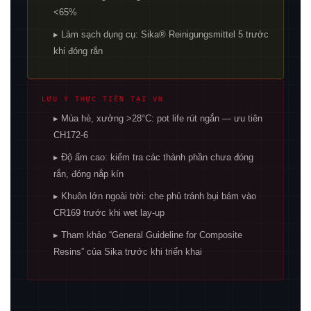
<65%
▸ Làm sạch dụng cụ: Sika® Reinigungsmittel 5 trước
khi đóng rắn
LƯU Ý THỰC TIỄN TẠI VN
▸ Mùa hè, xưởng >28°C: pot life rút ngắn — ưu tiên
CH172-6
▸ Độ ẩm cao: kiểm tra các thành phần chưa đóng
rắn, đóng nắp kín
▸ Khuôn lớn ngoài trời: che phủ tránh bụi bám vào
CR169 trước khi wet lay-up
▸ Tham khảo “General Guideline for Composite
Resins” của Sika trước khi triển khai