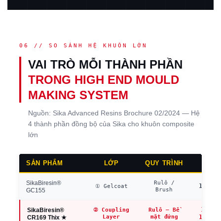
06 // SO SÁNH HỆ KHUÔN LỚN
VAI TRÒ MỖI THÀNH PHẦN
TRONG HIGH END MOULD
MAKING SYSTEM
Nguồn: Sika Advanced Resins Brochure 02/2024 — Hệ
4 thành phần đồng bộ của Sika cho khuôn composite
lớn
SẢN PHẨM
LỚP
QUY TRÌNH
TG
SikaBiresin®
Rulô /
150°C
① Gelcoat
Brush
GC155
156–
SikaBiresin®
② Coupling
Rulô — Bề
Layer
mặt đứng
160°C
CR169 Thix ★