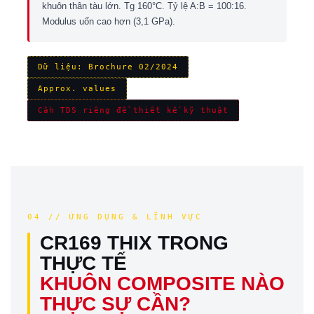
khuôn thân tàu lớn. Tg 160°C. Tỷ lệ A:B = 100:16.
Modulus uốn cao hơn (3,1 GPa).
Dữ liệu: Brochure 02/2024
Approx. values
Cần TDS riêng để thiết kế kỹ thuật
04 // ỨNG DỤNG & LĨNH VỰC
CR169 THIX TRONG
THỰC TẾ
KHUÔN COMPOSITE NÀO
THỰC SỰ CẦN?