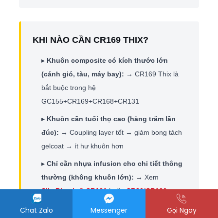
KHI NÀO CẦN CR169 THIX?
▸
Khuôn composite có kích thước lớn
(cánh gió, tàu, máy bay):
→ CR169 Thix là
bắt buộc trong hệ
GC155+CR169+CR168+CR131
▸
Khuôn cần tuổi thọ cao (hàng trăm lần
đúc):
→ Coupling layer tốt → giảm bong tách
gelcoat → ít hư khuôn hơn
▸
Chỉ cần nhựa infusion cho chi tiết thông
thường (không khuôn lớn):
→ Xem
SikaBiresin® CR131
hoặc
CR80/CR120
(infusion resin)
Chat Zalo
Messenger
Gọi Ngay