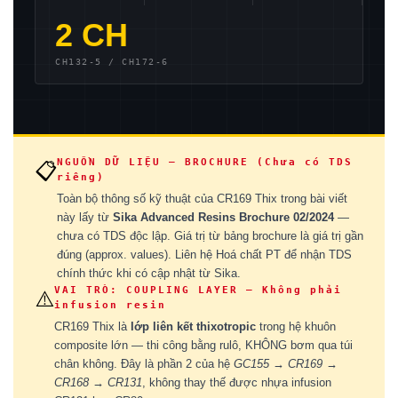
2 CH
CH132-5 / CH172-6
NGUỒN DỮ LIỆU — BROCHURE (Chưa có TDS
📋
riêng)
Toàn bộ thông số kỹ thuật của CR169 Thix trong bài viết
này lấy từ
Sika Advanced Resins Brochure 02/2024
—
chưa có TDS độc lập. Giá trị từ bảng brochure là giá trị gần
đúng (approx. values). Liên hệ Hoá chất PT để nhận TDS
chính thức khi có cập nhật từ Sika.
VAI TRÒ: COUPLING LAYER — Không phải
⚠️
infusion resin
CR169 Thix là
lớp liên kết thixotropic
trong hệ khuôn
composite lớn — thi công bằng rulô, KHÔNG bơm qua túi
chân không. Đây là phần 2 của hệ
GC155 → CR169 →
CR168 → CR131
, không thay thế được nhựa infusion