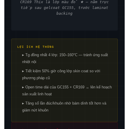
CR169 Thix là lớp màu đỏ ★ — nằm trực
tiếp sau gelcoat GC155, trước laminat
backing
LỢI ÍCH HỆ THỐNG
▸ Tg đồng nhất 4 lớp: 150–160°C — tránh ứng suất
nhiệt nội
▸ Tiết kiệm 50% giờ công lớp skin coat so với
phương pháp cũ
▸ Open time dài của GC155 + CR169 → lên kế hoạch
sản xuất linh hoạt
▸ Tăng số lần đúc/khuôn nhờ bám dính tốt hơn và
giảm nứt khuôn