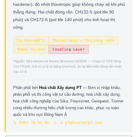
hardener), độ nhớt thixotropic giúp không chảy xệ khi phủ
thẳng đứng. Hai chất đóng rắn: CH132-5 (pot life 90
phút) và CH172-6 (pot life 140 phút) cho linh hoạt thi
công.
Tg 156–160°C
Thixotropic — Thi công rulô
Ready to Use
Coupling Layer
*Nguồn: Sika Advanced Resins Brochure 02/2024 — Chưa có TDS riêng
cho CR169. Giá trị cơ lý từ bảng brochure, đo tại điều kiện đóng rắn nhiệt
sau xử lý.
Phân phối bởi
Hoá chất Xây dựng PT
— Đơn vị nhập khẩu,
phân phối và thi công vật tư cầu đường, hoá chất xây dựng,
hoá chất công nghiệp của Sika, Freyssinet, Geoquest, Trumer
cùng nhiều thương hiệu chất lượng cao khác, phục vụ toàn
quốc và khu vực Đông Nam Á
📞 0961 76 96 46 | ✉️ pt@hoachatpt.com