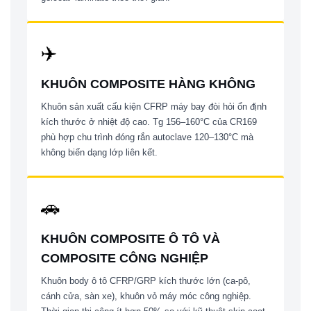
✈️
KHUÔN COMPOSITE HÀNG KHÔNG
Khuôn sản xuất cấu kiện CFRP máy bay đòi hỏi ổn định
kích thước ở nhiệt độ cao. Tg 156–160°C của CR169
phù hợp chu trình đóng rắn autoclave 120–130°C mà
không biến dạng lớp liên kết.
🚗
KHUÔN COMPOSITE Ô TÔ VÀ
COMPOSITE CÔNG NGHIỆP
Khuôn body ô tô CFRP/GRP kích thước lớn (ca-pô,
cánh cửa, sàn xe), khuôn vỏ máy móc công nghiệp.