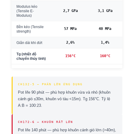
Modulus kéo
2,7 GPa
3,1 GPa
(Tensile E-
Modulus)
Bền kéo (Tensile
57 MPa
40 MPa
strength)
2,6%
1,4%
Giãn dài khi đứt
Tg (nhiệt độ
Bro
156°C
160°C
chuyển thủy tinh)
CH132-5 — PHẦN LỚN ỨNG DỤNG
Pot life 90 phút — phù hợp khuôn vừa và nhỏ (khuôn
cánh gió ≤30m, khuôn vỏ tàu <15m). Tg 156°C. Tỷ lệ
A:B = 100:23.
CH172-6 — KHUÔN RẤT LỚN
Pot life 140 phút — phù hợp khuôn cánh gió lớn (>40m),