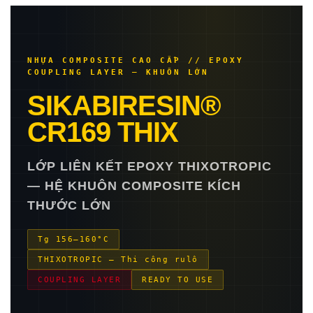
NHỰA COMPOSITE CAO CẤP // EPOXY
COUPLING LAYER — KHUÔN LỚN
SIKABIRESIN®
CR169 THIX
LỚP LIÊN KẾT EPOXY THIXOTROPIC
— HỆ KHUÔN COMPOSITE KÍCH
THƯỚC LỚN
Tg 156–160°C
THIXOTROPIC — Thi công rulô
COUPLING LAYER
READY TO USE