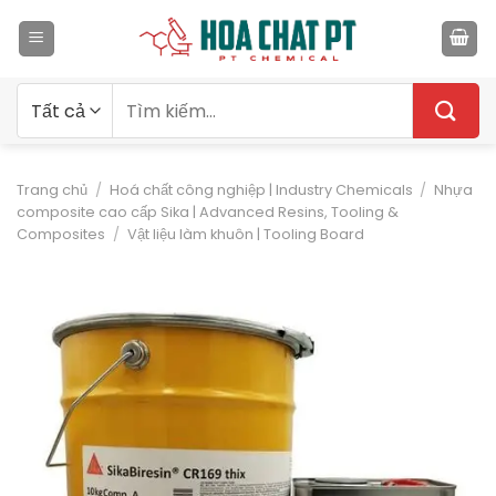
Bỏ
qua
nội
dung
Tìm
kiếm:
Trang chủ
/
Hoá chất công nghiệp | Industry Chemicals
/
Nhựa
composite cao cấp Sika | Advanced Resins, Tooling &
Composites
/
Vật liệu làm khuôn | Tooling Board