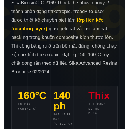
CR169
SikaBiresin® CR169 Thix là hệ nhựa epoxy 2
thành phần dạng thixotropic, “ready-to-use” —
được thiết kế chuyên biệt làm
lớp liên kết
(coupling layer)
giữa gelcoat và lớp laminat
backing trong khuôn composite kích thước lớn.
Thi công bằng rulô trên bề mặt đứng, chống chảy
xệ nhờ tính thixotropic, đạt Tg 156–160°C tùy
chất đóng rắn theo dữ liệu Sika Advanced Resins
Brochure 02/2024.
160°C
140
Thix
ph
TG MAX
THI CÔNG
(CH172-6)
BỀ MẶT
ĐỨNG
POT LIFE
MAX
(CH172-6)