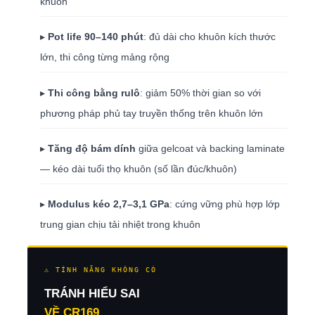
khuôn
▸
Pot life 90–140 phút
: đủ dài cho khuôn kích thước
lớn, thi công từng mảng rộng
▸
Thi công bằng rulô
: giảm 50% thời gian so với
phương pháp phủ tay truyền thống trên khuôn lớn
▸
Tăng độ bám dính
giữa gelcoat và backing laminate
— kéo dài tuổi thọ khuôn (số lần đúc/khuôn)
▸
Modulus kéo 2,7–3,1 GPa
: cứng vững phù hợp lớp
trung gian chịu tải nhiệt trong khuôn
⚠ TÍNH NĂNG KHÔNG CÓ
TRÁNH HIỂU SAI
VỀ CR169