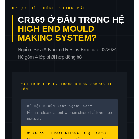
02 // HỆ THỐNG KHUÔN MẪU
CR169 Ở ĐÂU TRONG HỆ
HIGH END MOULD
MAKING SYSTEM?
Nguồn: Sika Advanced Resins Brochure 02/2024 —
Hệ gồm 4 lớp phối hợp đồng bộ
CẤU TRÚC LỚPBÊN TRONG KHUÔN COMPOSITE
LỚN
BỀ MẶT KHUÔN (mặt ngoài part)
Bề mặt release agent → phản chiếu chất lượng bề
mặt part
① GC155 — EPOXY GELCOAT (Tg 150°C)