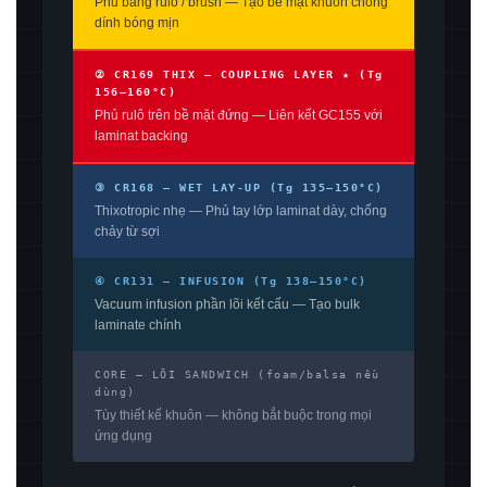
Phủ bằng rulô / brush — Tạo bề mặt khuôn chống
dính bóng mịn
② CR169 THIX — COUPLING LAYER ★ (Tg
156–160°C)
Phủ rulô trên bề mặt đứng — Liên kết GC155 với
laminat backing
③ CR168 — WET LAY-UP (Tg 135–150°C)
Thixotropic nhẹ — Phủ tay lớp laminat dày, chống
chảy từ sợi
④ CR131 — INFUSION (Tg 138–150°C)
Vacuum infusion phần lõi kết cấu — Tạo bulk
laminate chính
CORE — LÕI SANDWICH (foam/balsa nếu
dùng)
Tùy thiết kế khuôn — không bắt buộc trong mọi
ứng dụng