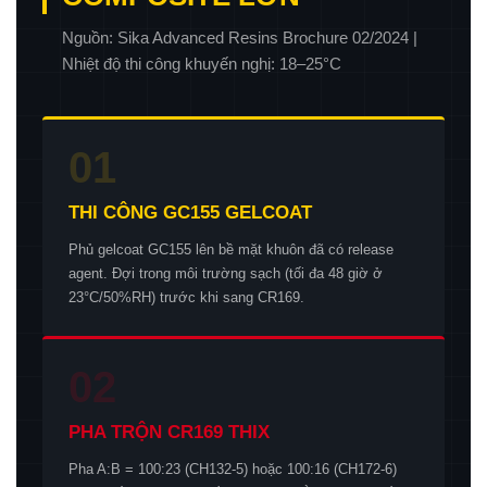
Nguồn: Sika Advanced Resins Brochure 02/2024 |
Nhiệt độ thi công khuyến nghị: 18–25°C
01
THI CÔNG GC155 GELCOAT
Phủ gelcoat GC155 lên bề mặt khuôn đã có release
agent. Đợi trong môi trường sạch (tối đa 48 giờ ở
23°C/50%RH) trước khi sang CR169.
02
PHA TRỘN CR169 THIX
Pha A:B = 100:23 (CH132-5) hoặc 100:16 (CH172-6)