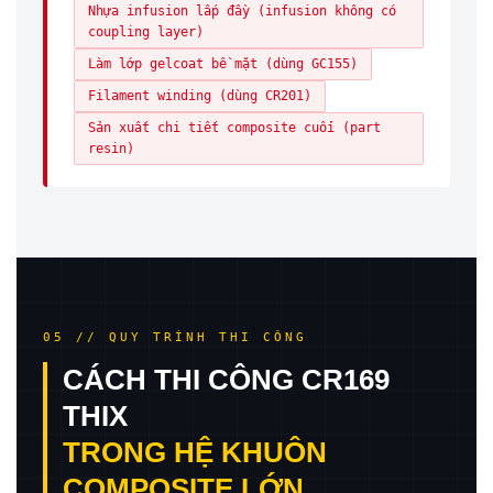
Nhựa infusion lấp đầy (infusion không có
coupling layer)
Làm lớp gelcoat bề mặt (dùng GC155)
Filament winding (dùng CR201)
Sản xuất chi tiết composite cuối (part
resin)
05 // QUY TRÌNH THI CÔNG
CÁCH THI CÔNG CR169
THIX
TRONG HỆ KHUÔN
COMPOSITE LỚN