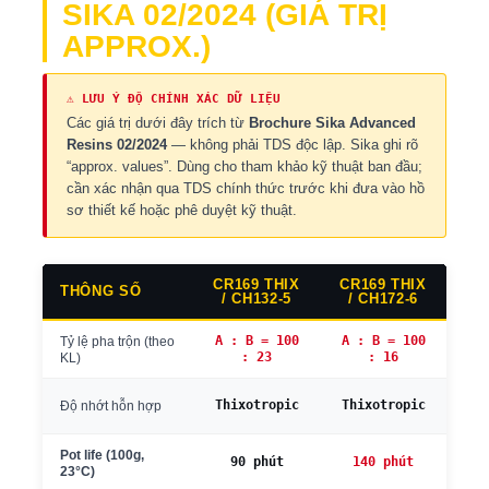
SIKA 02/2024 (GIÁ TRỊ
APPROX.)
⚠ LƯU Ý ĐỘ CHÍNH XÁC DỮ LIỆU
Các giá trị dưới đây trích từ
Brochure Sika Advanced
Resins 02/2024
— không phải TDS độc lập. Sika ghi rõ
“approx. values”. Dùng cho tham khảo kỹ thuật ban đầu;
cần xác nhận qua TDS chính thức trước khi đưa vào hồ
sơ thiết kế hoặc phê duyệt kỹ thuật.
CR169 THIX
CR169 THIX
THÔNG SỐ
/ CH132-5
/ CH172-6
A : B = 100
A : B = 100
Tỷ lệ pha trộn (theo
: 23
: 16
KL)
Kh
Thixotropic
Thixotropic
Độ nhớt hỗn hợp
Pot life (100g,
CH1
90 phút
140 phút
23°C)