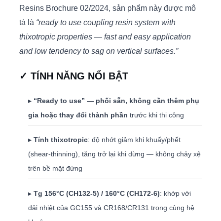
Resins Brochure 02/2024, sản phẩm này được mô
tả là
“ready to use coupling resin system with
thixotropic properties — fast and easy application
and low tendency to sag on vertical surfaces.”
✓ TÍNH NĂNG NỔI BẬT
▸
“Ready to use” — phối sẵn, không cần thêm phụ
gia hoặc thay đổi thành phần
trước khi thi công
▸
Tính thixotropic
: độ nhớt giảm khi khuấy/phết
(shear-thinning), tăng trở lại khi dừng — không chảy xệ
trên bề mặt đứng
▸
Tg 156°C (CH132-5) / 160°C (CH172-6)
: khớp với
dải nhiệt của GC155 và CR168/CR131 trong cùng hệ