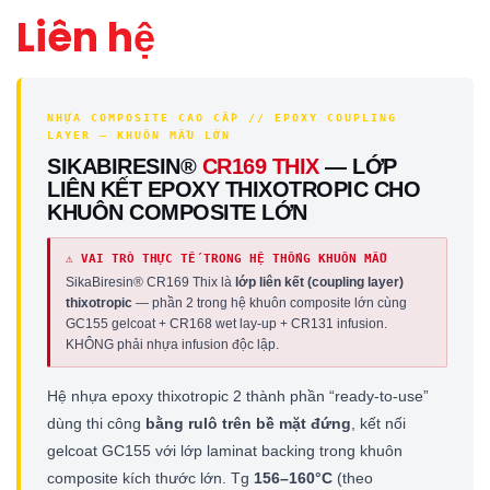
Liên hệ
NHỰA COMPOSITE CAO CẤP // EPOXY COUPLING
LAYER — KHUÔN MẪU LỚN
SIKABIRESIN®
CR169 THIX
— LỚP
LIÊN KẾT EPOXY THIXOTROPIC CHO
KHUÔN COMPOSITE LỚN
⚠ VAI TRÒ THỰC TẾ TRONG HỆ THỐNG KHUÔN MẪU
SikaBiresin® CR169 Thix là
lớp liên kết (coupling layer)
thixotropic
— phần 2 trong hệ khuôn composite lớn cùng
GC155 gelcoat + CR168 wet lay-up + CR131 infusion.
KHÔNG phải nhựa infusion độc lập.
Hệ nhựa epoxy thixotropic 2 thành phần “ready-to-use”
dùng thi công
bằng rulô trên bề mặt đứng
, kết nối
gelcoat GC155 với lớp laminat backing trong khuôn
composite kích thước lớn. Tg
156–160°C
(theo