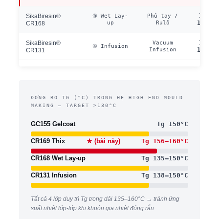
135–
SikaBiresin®
③ Wet Lay-
Phủ tay /
up
Rulô
150°C
CR168
138–
SikaBiresin®
Vacuum
④ Infusion
Infusion
150°C
CR131
ĐỒNG BỘ TG (°C) TRONG HỆ HIGH END MOULD
MAKING — TARGET >130°C
GC155 Gelcoat
Tg 150°C
CR169 Thix
★ (bài này)
Tg 156–160°C
CR168 Wet Lay-up
Tg 135–150°C
CR131 Infusion
Tg 138–150°C
Tất cả 4 lớp duy trì Tg trong dải 135–160°C → tránh ứng
suất nhiệt lớp-lớp khi khuôn gia nhiệt đóng rắn