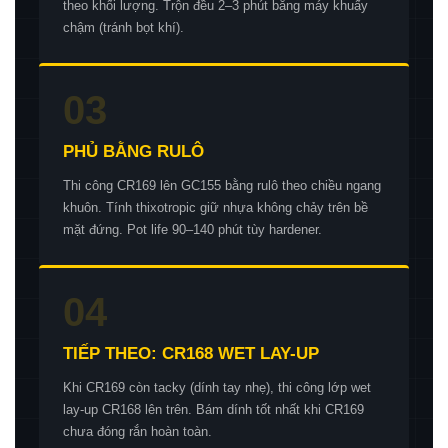
theo khối lượng. Trộn đều 2–3 phút bằng máy khuấy
chậm (tránh bọt khí).
03
PHỦ BẰNG RULÔ
Thi công CR169 lên GC155 bằng rulô theo chiều ngang
khuôn. Tính thixotropic giữ nhựa không chảy trên bề
mặt đứng. Pot life 90–140 phút tùy hardener.
04
TIẾP THEO: CR168 WET LAY-UP
Khi CR169 còn tacky (dính tay nhẹ), thi công lớp wet
lay-up CR168 lên trên. Bám dính tốt nhất khi CR169
chưa đóng rắn hoàn toàn.