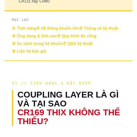
CR131 hay CR80.
MỤC LỤC
① Tính năng
② Hệ thống khuôn lớn
③ Thông số kỹ thuật
④ Ứng dụng & lĩnh vực
⑤ Quy trình thi công
⑥ So sánh trong hệ khuôn
⑦ Q&A kỹ thuật
⑧ Liên hệ báo giá
01 // TÍNH NĂNG & ĐẶC ĐIỂM
COUPLING LAYER LÀ GÌ
VÀ TẠI SAO
CR169 THIX KHÔNG THỂ
THIẾU?