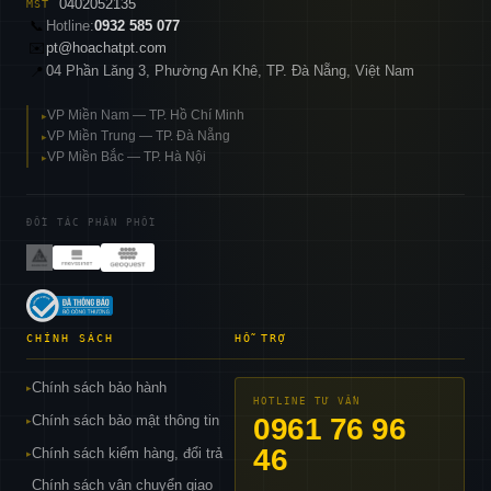
0402052135
MST
📞
Hotline:
0932 585 077
✉️
pt@hoachatpt.com
04 Phần Lăng 3, Phường An Khê, TP. Đà Nẵng, Việt Nam
📍
VP Miền Nam — TP. Hồ Chí Minh
▸
VP Miền Trung — TP. Đà Nẵng
▸
VP Miền Bắc — TP. Hà Nội
▸
ĐỐI TÁC PHÂN PHỐI
CHÍNH SÁCH
HỖ TRỢ
Chính sách bảo hành
▸
HOTLINE TƯ VẤN
Chính sách bảo mật thông tin
0961 76 96
▸
46
Chính sách kiểm hàng, đổi trả
▸
Chính sách vận chuyển giao