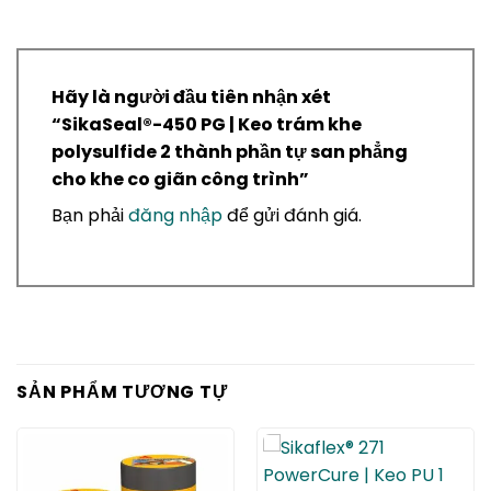
Hãy là người đầu tiên nhận xét
“SikaSeal®-450 PG | Keo trám khe
polysulfide 2 thành phần tự san phẳng
cho khe co giãn công trình”
Bạn phải
đăng nhập
để gửi đánh giá.
SẢN PHẨM TƯƠNG TỰ