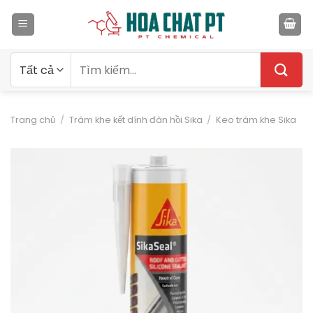
Bỏ
qua
nội
dung
Tìm
kiếm:
Trang chủ
/
Trám khe kết dính đàn hồi Sika
/
Keo trám khe Sika