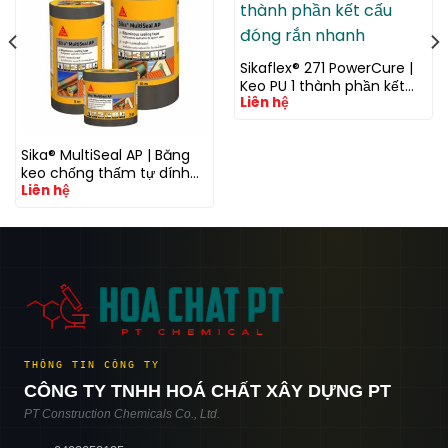
Sikaflex® 271 PowerCure |
Keo PU 1 thành phần kết
Liên hệ
cấu đóng rắn nhanh
Sika® MultiSeal AP | Băng
keo chống thấm tự dính
Liên hệ
đa năng cho mái, khe nối
và vết nứt
THÔNG TIN CÔNG TY
CÔNG TY TNHH HOÁ CHẤT XÂY DỰNG PT
PT Construction Chemicals Co., Ltd.