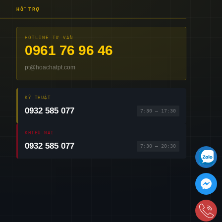
HỖ TRỢ
HOTLINE TƯ VẤN
0961 76 96 46
pt@hoachatpt.com
KỸ THUẬT
0932 585 077
7:30 – 17:30
KHIẾU NẠI
0932 585 077
7:30 – 20:30