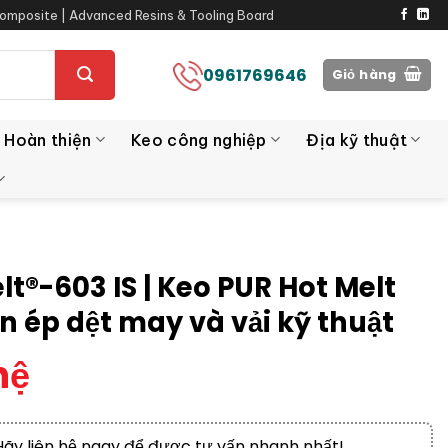
omposite | Advanced Resins & Tooling Board
0961769646
Giỏ hàng
 Hoàn thiện
Keo công nghiệp
Địa kỹ thuật
lt®-603 IS | Keo PUR Hot Melt
n ép dệt may và vải kỹ thuật
hệ
Hãy liên hệ ngay để được tư vấn nhanh nhất!