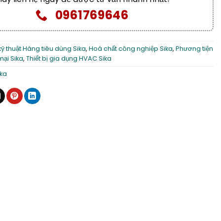
0961769646
kỹ thuật Hàng tiêu dùng Sika
,
Hoá chất công nghiệp Sika
,
Phương tiện
mại Sika
,
Thiết bị gia dụng HVAC Sika
ika