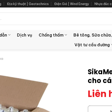
g
Địa kỹ thuật | Geotechnics
Điện Gió | Wind Energy
Nhựa đúc c
 dẫn
Dịch vụ
Chống thấm
Bê tông, Sữa chửa,
Vật tư cầu đường
ika
SikaMe
cho cá
Liên 