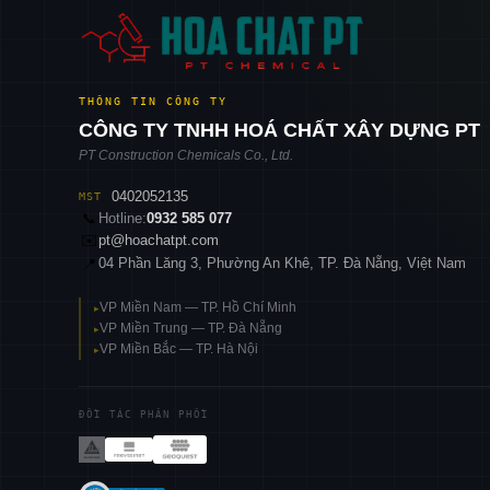
THÔNG TIN CÔNG TY
CÔNG TY TNHH HOÁ CHẤT XÂY DỰNG PT
PT Construction Chemicals Co., Ltd.
0402052135
MST
📞
Hotline:
0932 585 077
✉️
pt@hoachatpt.com
04 Phần Lăng 3, Phường An Khê, TP. Đà Nẵng, Việt Nam
📍
VP Miền Nam — TP. Hồ Chí Minh
▸
VP Miền Trung — TP. Đà Nẵng
▸
VP Miền Bắc — TP. Hà Nội
▸
ĐỐI TÁC PHÂN PHỐI