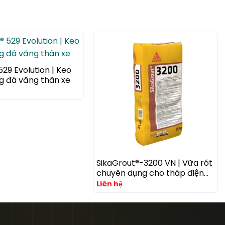
 529 Evolution | Keo
g đá văng thân xe
SikaGrout®-3200 VN | Vữa rót
chuyên dụng cho tháp điện
gió với khả năng kháng mỏi
Liên hệ
cao