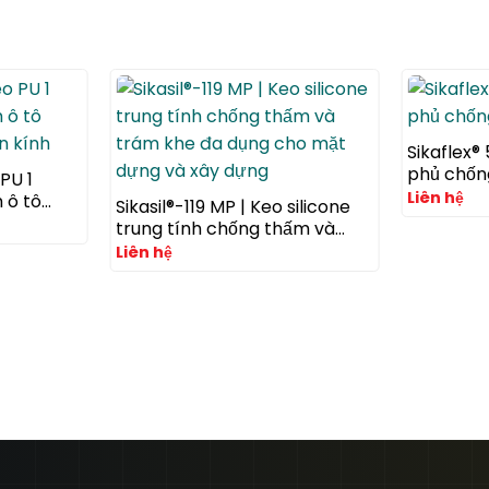
Sikaflex®
phủ chốn
PU 1
Liên hệ
 ô tô
Sikasil®-119 MP | Keo silicone
n kính
trung tính chống thấm và
trám khe đa dụng cho mặt
Liên hệ
dựng và xây dựng