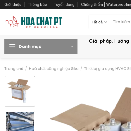
Bỏ
Giới thiệu
Thông báo
Tuyển dụng
Chống thấm | Waterproofin
qua
nội
Tìm
kiếm:
dung
Giải pháp, Hướng
Danh mục
Trang chủ
/
Hoá chất công nghiệp Sika
/
Thiết bị gia dụng HVAC S