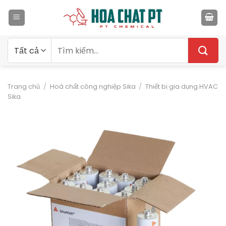
Bỏ
qua
nội
dung
Tìm
kiếm:
Trang chủ
/
Hoá chất công nghiệp Sika
/
Thiết bị gia dụng HVAC
Sika