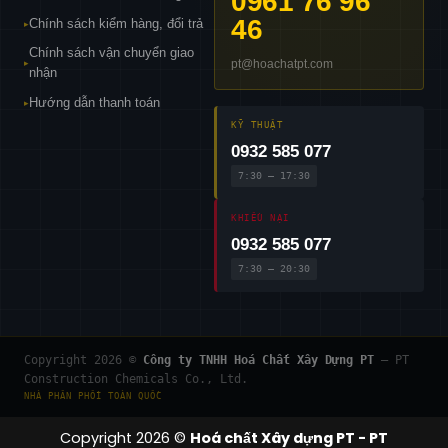
0961 76 96
46
Chính sách kiểm hàng, đổi trả
▸
Chính sách vận chuyển giao
pt@hoachatpt.com
▸
nhận
Hướng dẫn thanh toán
▸
KỸ THUẬT
0932 585 077
7:30 – 17:30
KHIẾU NẠI
0932 585 077
7:30 – 20:30
Copyright 2026 ©
Công ty TNHH Hoá Chất Xây Dựng PT
— PT
Construction Chemicals Co., Ltd.
NHÀ PHÂN PHỐI TOÀN QUỐC
Copyright 2026 ©
Hoá chất Xây dựng PT - PT