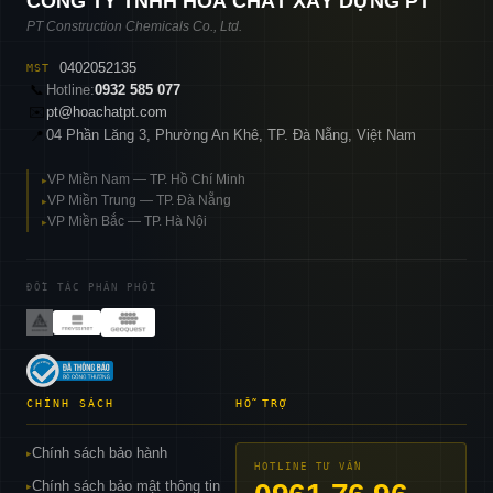
CÔNG TY TNHH HOÁ CHẤT XÂY DỰNG PT
PT Construction Chemicals Co., Ltd.
0402052135
MST
📞
Hotline:
0932 585 077
✉️
pt@hoachatpt.com
04 Phần Lăng 3, Phường An Khê, TP. Đà Nẵng, Việt Nam
📍
VP Miền Nam — TP. Hồ Chí Minh
▸
VP Miền Trung — TP. Đà Nẵng
▸
VP Miền Bắc — TP. Hà Nội
▸
ĐỐI TÁC PHÂN PHỐI
CHÍNH SÁCH
HỖ TRỢ
Chính sách bảo hành
▸
HOTLINE TƯ VẤN
Chính sách bảo mật thông tin
▸