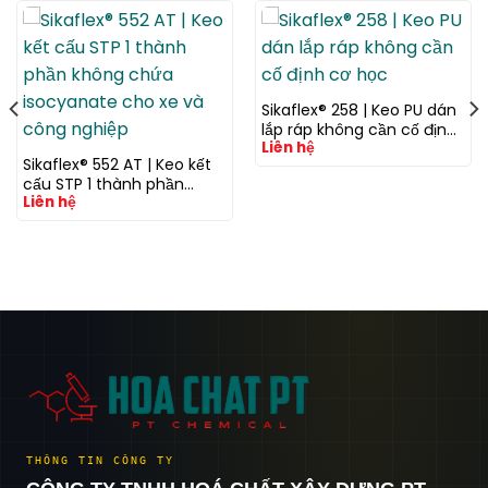
Sikaflex® 258 | Keo PU dán
lắp ráp không cần cố định
Liên hệ
cơ học
Sikaflex® 552 AT | Keo kết
cấu STP 1 thành phần
Liên hệ
không chứa isocyanate
cho xe và công nghiệp
THÔNG TIN CÔNG TY