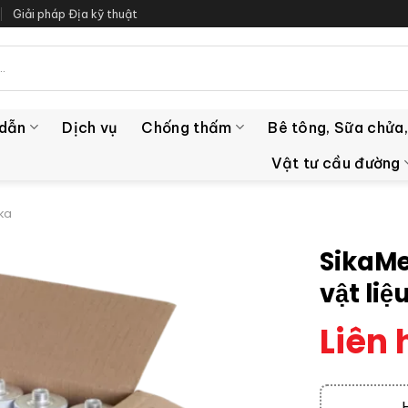
Giải pháp Địa kỹ thuật
 dẫn
Dịch vụ
Chống thấm
Bê tông, Sữa chửa,
Vật tư cầu đường
ika
SikaMe
vật li
Liên 