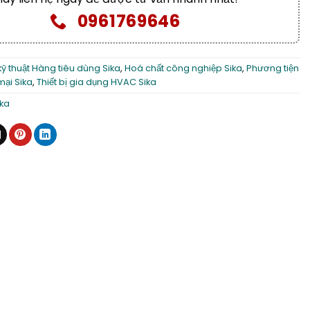
0961769646
kỹ thuật Hàng tiêu dùng Sika
,
Hoá chất công nghiệp Sika
,
Phương tiện
mại Sika
,
Thiết bị gia dụng HVAC Sika
ika