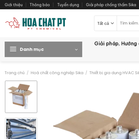
Bỏ
Giới thiệu
Thông báo
Tuyển dụng
Giải pháp chống thấm Sika
qua
nội
Tìm
kiếm:
dung
Giải pháp, Hướng
Danh mục
Trang chủ
/
Hoá chất công nghiệp Sika
/
Thiết bị gia dụng HVAC S