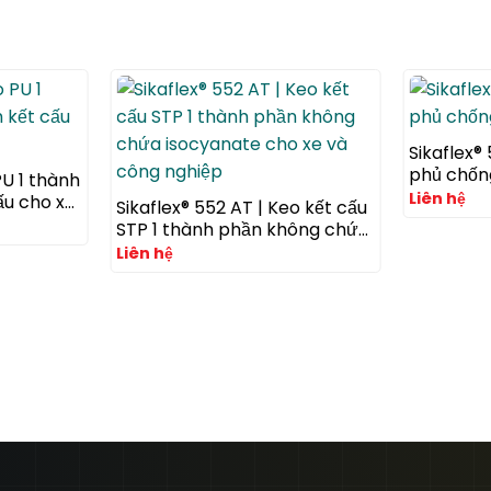
Sikaflex®
phủ chốn
PU 1 thành
Liên hệ
ấu cho xe
Sikaflex® 552 AT | Keo kết cấu
STP 1 thành phần không chứa
isocyanate cho xe và công
Liên hệ
nghiệp