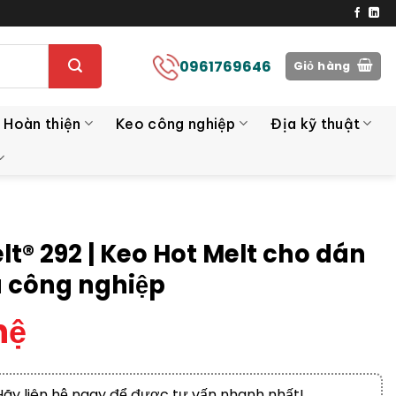
0961769646
Giỏ hàng
 Hoàn thiện
Keo công nghiệp
Địa kỹ thuật
lt® 292 | Keo Hot Melt cho dán
ệu công nghiệp
hệ
Hãy liên hệ ngay để được tư vấn nhanh nhất!