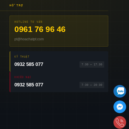
HỖ TRỢ
HOTLINE TƯ VẤN
0961 76 96 46
pt@hoachatpt.com
KỸ THUẬT
0932 585 077
7:30 – 17:30
KHIẾU NẠI
0932 585 077
7:30 – 20:30