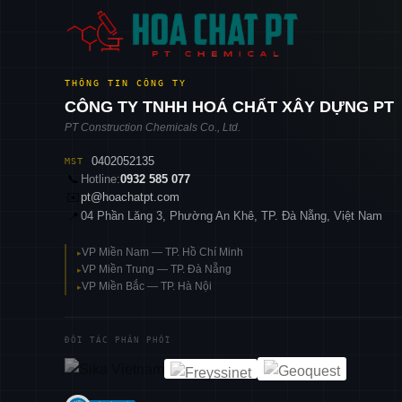
THÔNG TIN CÔNG TY
CÔNG TY TNHH HOÁ CHẤT XÂY DỰNG PT
PT Construction Chemicals Co., Ltd.
0402052135
MST
📞
Hotline:
0932 585 077
✉️
pt@hoachatpt.com
04 Phần Lăng 3, Phường An Khê, TP. Đà Nẵng, Việt Nam
📍
VP Miền Nam — TP. Hồ Chí Minh
▸
VP Miền Trung — TP. Đà Nẵng
▸
VP Miền Bắc — TP. Hà Nội
▸
ĐỐI TÁC PHÂN PHỐI