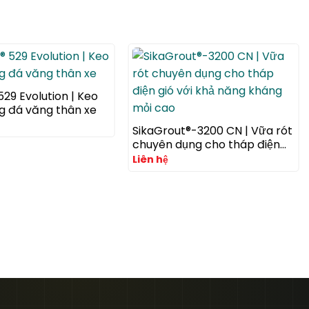
 529 Evolution | Keo
g đá văng thân xe
SikaGrout®-3200 CN | Vữa rót
chuyên dụng cho tháp điện
gió với khả năng kháng mỏi
Liên hệ
cao