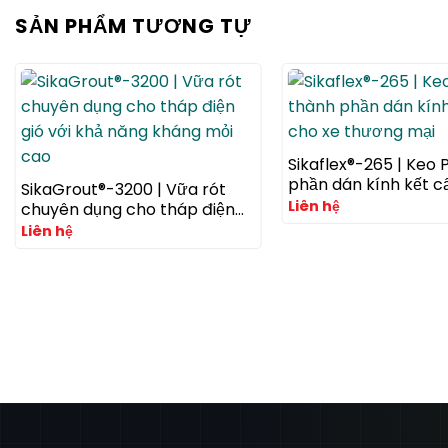
SẢN PHẨM TƯƠNG TỰ
Sikaflex®-265 | Keo 
phần dán kính kết c
SikaGrout®-3200 | Vữa rót
thương mại
Liên hệ
chuyên dụng cho tháp điện
gió với khả năng kháng mỏi
Liên hệ
cao