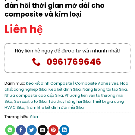
đàn hồi thời gian mở dài cho
composite và kim loại
Liên hệ
Hãy liên hệ ngay để được tư vấn nhanh nhất!
0961769646
Danh mục:
Keo kết dính Composite | Composite Adhesives
,
Hoá
chất công nghiệp Sika
,
Keo kết dính Sika
,
Năng lượng tái tạo Sika
,
Nhựa composite cao cấp Sika
,
Phương tiện vận tải thương mại
Sika
,
Sản xuất ô tô Sika
,
Tàu thủy hàng hải Sika
,
Thiết bị gia dụng
HVAC Sika
,
Trám khe kết dính đàn hồi Sika
Thương hiệu:
Sika