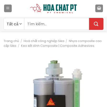
Bỏ
qua
nội
dung
Tìm
kiếm:
Trang chủ
/
Hoá chất công nghiệp Sika
/
Nhựa composite cao
cấp Sika
/
Keo kết dính Composite | Composite Adhesives