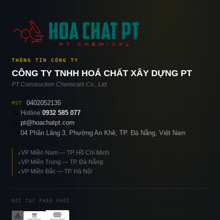
THÔNG TIN CÔNG TY
CÔNG TY TNHH HOÁ CHẤT XÂY DỰNG PT
PT Construction Chemicals Co., Ltd.
0402052135
MST
📞
Hotline:
0932 585 077
✉️
pt@hoachatpt.com
04 Phần Lăng 3, Phường An Khê, TP. Đà Nẵng, Việt Nam
📍
VP Miền Nam — TP. Hồ Chí Minh
▸
VP Miền Trung — TP. Đà Nẵng
▸
VP Miền Bắc — TP. Hà Nội
▸
ĐỐI TÁC PHÂN PHỐI