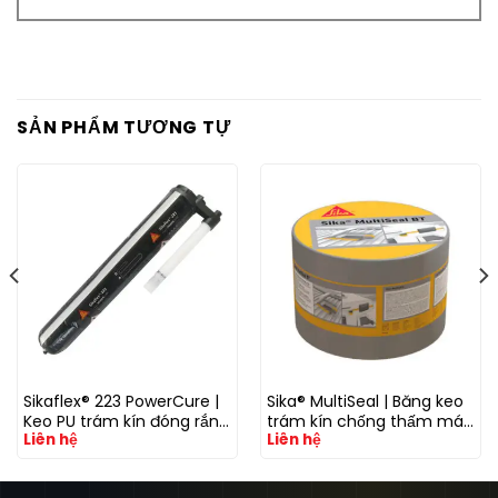
SẢN PHẨM TƯƠNG TỰ
Sikaflex® 223 PowerCure |
Sika® MultiSeal | Băng keo
Keo PU trám kín đóng rắn
trám kín chống thấm mái
Liên hệ
Liên hệ
nhanh
tôn và khe nối