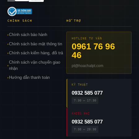
CHÍNH SÁCH
HỖ TRỢ
Chính sách bảo hành
▸
HOTLINE TƯ VẤN
Chính sách bảo mật thông tin
0961 76 96
▸
46
Chính sách kiểm hàng, đổi trả
▸
Chính sách vận chuyển giao
pt@hoachatpt.com
▸
nhận
Hướng dẫn thanh toán
▸
KỸ THUẬT
0932 585 077
7:30 – 17:30
KHIẾU NẠI
0932 585 077
7:30 – 20:30