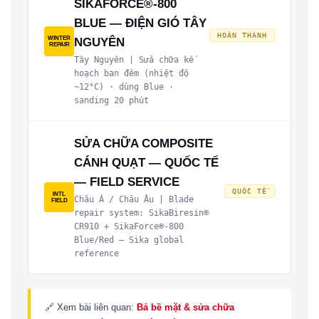
SIKAFORCE®-800
BLUE — ĐIỆN GIÓ TÂY
HOÀN THÀNH
WINTER
NGUYÊN
REPAIR
Tây Nguyên | Sửa chữa kế
hoạch ban đêm (nhiệt độ
~12°C) · dùng Blue ·
sanding 20 phút
SỬA CHỮA COMPOSITE
CÁNH QUẠT — QUỐC TẾ
— FIELD SERVICE
QUỐC TẾ
INTL
Châu Á / Châu Âu | Blade
FIELD
repair system: SikaBiresin®
CR910 + SikaForce®-800
Blue/Red — Sika global
reference
🔗 Xem bài liên quan:
Bả bề mặt & sửa chữa