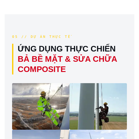
05 // DỰ ÁN THỰC TẾ
ỨNG DỤNG THỰC CHIẾN
BẢ BỀ MẶT & SỬA CHỮA
COMPOSITE