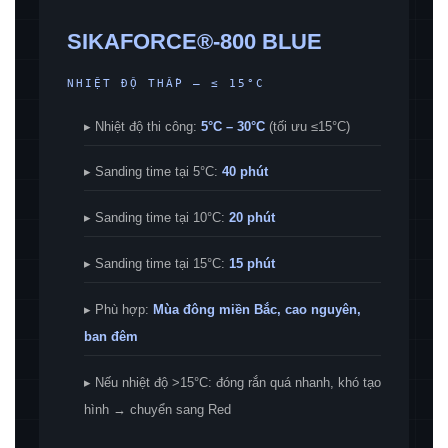
SIKAFORCE®-800 BLUE
NHIỆT ĐỘ THẤP — ≤ 15°C
▸ Nhiệt độ thi công:
5°C – 30°C
(tối ưu ≤15°C)
▸ Sanding time tại 5°C:
40 phút
▸ Sanding time tại 10°C:
20 phút
▸ Sanding time tại 15°C:
15 phút
▸ Phù hợp:
Mùa đông miền Bắc, cao nguyên,
ban đêm
▸ Nếu nhiệt độ >15°C: đóng rắn quá nhanh, khó tạo
hình → chuyển sang Red