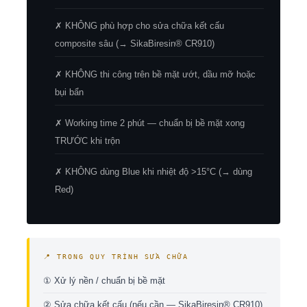
✗ KHÔNG phù hợp cho sửa chữa kết cấu
composite sâu (→ SikaBiresin® CR910)
✗ KHÔNG thi công trên bề mặt ướt, dầu mỡ hoặc
bụi bẩn
✗ Working time 2 phút — chuẩn bị bề mặt xong
TRƯỚC khi trộn
✗ KHÔNG dùng Blue khi nhiệt độ >15°C (→ dùng
Red)
📍 TRONG QUY TRÌNH SỬA CHỮA
① Xử lý nền / chuẩn bị bề mặt
② Sửa chữa kết cấu (nếu cần — SikaBiresin® CR910)