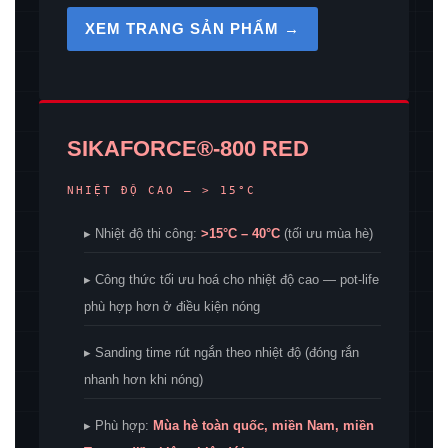
XEM TRANG SẢN PHẨM →
SIKAFORCE®-800 RED
NHIỆT ĐỘ CAO — > 15°C
▸ Nhiệt độ thi công:
>15°C – 40°C
(tối ưu mùa hè)
▸ Công thức tối ưu hoá cho nhiệt độ cao — pot-life
phù hợp hơn ở điều kiện nóng
▸ Sanding time rút ngắn theo nhiệt độ (đóng rắn
nhanh hơn khi nóng)
▸ Phù hợp:
Mùa hè toàn quốc, miền Nam, miền