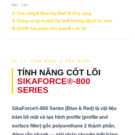
MỤC LỤC
① Tính năng
② Blue hay Red?
③ Ứng dụng
④ Thông số kỹ thuật
⑤ Dự án
⑥ Hướng dẫn
⑦ So sánh
⑧ Q&A
⑨ Sản phẩm liên quan
⑩ Liên hệ
01 // TÍNH NĂNG & ĐẶC ĐIỂM
TÍNH NĂNG CỐT LÕI
SIKAFORCE®-800
SERIES
SikaForce®-800 Series (Blue & Red) là vật liệu
trám bề mặt và tạo hình profile (profile and
surface filler) gốc polyurethane 2 thành phần,
đóng rắn nhanh — giải pháp chuyên biệt hàng