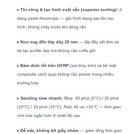
▸
Thi công & tạo hình xuất sắc (superior tooling):
ở
dạng paste thixotropic — giữ hình dạng sau khi tạo
hình, không chảy trước khi đóng rắn
▸
Non-sag đến lớp dày 20 mm
— lấp đầy vết lõm và
tái tạo profile dày mà không cần coffa giữ
▸
Bám dính tốt trên GFRP
(sợi thủy tinh) và bề mặt
composite cánh quạt không cần primer trong nhiều
trường hợp
▸
Sanding time nhanh:
Blue: 40 phút (5°C) / 20 phút
(10°C) / 15 phút (15°C); Red: tối ưu >15°C — thời gian
chờ mài ngắn hơn ở nhiệt độ cao
▸
Dễ mài, không bít giấy nhám
— giảm tổng thời gian