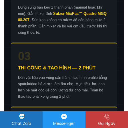
Dùng súng bắn keo 2 thành phần (manual hoặc khí
nén). Gắn mixer tĩnh
Sulzer MixPac™ Quadro MGQ
08-20T
. Đùn keo không có mixer để cân bằng mức 2
thành phần. Gắn mixer và bỏ vài cm đầu trước khi thi
công thực tế.
03
THI CÔNG & TẠO HÌNH — 2 PHÚT
Đùn vật liệu vào vùng cần trám. Tạo hình profile bằng
spatula/dao bả được làm ẩm nhẹ. Mục tiêu: hơi cao
hơn bề mặt gốc để còn lượng dư cho mài. Toàn bộ
thao tác phải xong trong 2 phút.
04
Chat Zalo
Messenger
Gọi Ngay