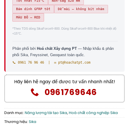
Tốt nhất >15°C
Non-sag ≤20 mm
Bám dính GFRP tốt
Dễ mài — không bít nhám
MÀU ĐỎ — RED
*Theo TDS dòng SikaForce®-800. Dùng SikaForce®-800 Blue khi nhiệt độ
<15°C.
Phân phối bởi
Hoá chất Xây dựng PT
— Nhập khẩu & phân
phối Sika, Freyssinet, Geoquest toàn quốc.
📞 0961 76 96 46 | ✉️ pt@hoachatpt.com
Hãy liên hệ ngay để được tư vấn nhanh nhất!
0961769646
Danh mục:
Năng lượng tái tạo Sika
,
Hoá chất công nghiệp Sika
Thương hiệu:
Sika