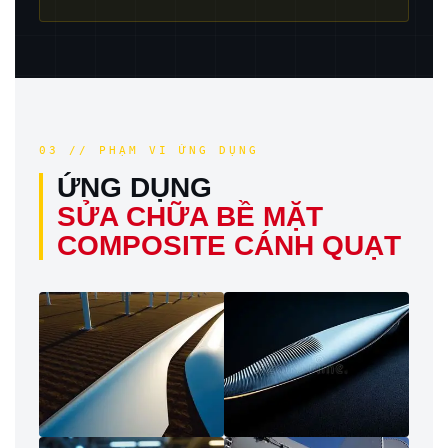
03 // PHẠM VI ỨNG DỤNG
ỨNG DỤNG
SỬA CHỮA BỀ MẶT
COMPOSITE CÁNH QUẠT