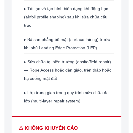
▸ Tái tạo và tạo hình biên dạng khí động học
(airfoil profile shaping) sau khi sửa chữa cấu
trúc
▸ Bả san phẳng bề mặt (surface fairing) trước
khi phủ Leading Edge Protection (LEP)
▸ Sửa chữa tại hiện trường (onsite/field repair)
— Rope Access hoặc dàn giáo, trên tháp hoặc
hạ xuống mặt đất
▸ Lớp trung gian trong quy trình sửa chữa đa
lớp (multi-layer repair system)
⚠ KHÔNG KHUYẾN CÁO