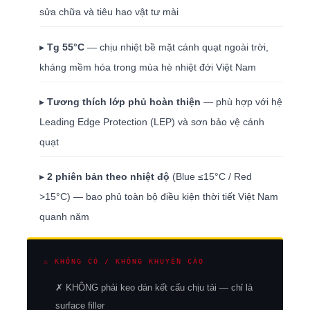
sửa chữa và tiêu hao vật tư mài
▸
Tg 55°C
— chịu nhiệt bề mặt cánh quạt ngoài trời,
kháng mềm hóa trong mùa hè nhiệt đới Việt Nam
▸
Tương thích lớp phủ hoàn thiện
— phù hợp với hệ
Leading Edge Protection (LEP) và sơn bảo vệ cánh
quạt
▸
2 phiên bản theo nhiệt độ
(Blue ≤15°C / Red
>15°C) — bao phủ toàn bộ điều kiện thời tiết Việt Nam
quanh năm
⚠ KHÔNG CÓ / KHÔNG KHUYẾN CÁO
✗ KHÔNG phải keo dán kết cấu chịu tải — chỉ là
surface filler