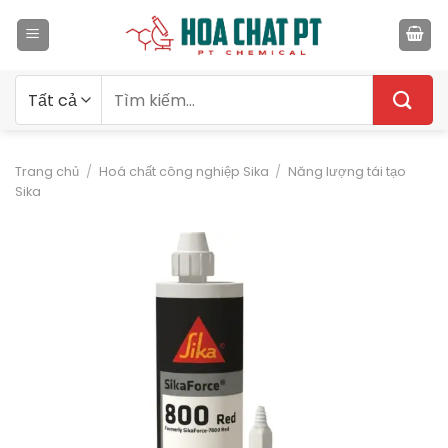
Bỏ
qua
nội
dung
Tìm
kiếm:
Trang chủ
/
Hoá chất công nghiệp Sika
/
Năng lượng tái tạo
Sika