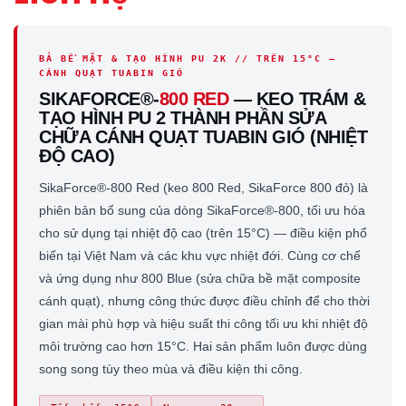
BẢ BỀ MẶT & TẠO HÌNH PU 2K // TRÊN 15°C —
CÁNH QUẠT TUABIN GIÓ
SIKAFORCE®-
800 RED
— KEO TRÁM &
TẠO HÌNH PU 2 THÀNH PHẦN SỬA
CHỮA CÁNH QUẠT TUABIN GIÓ (NHIỆT
ĐỘ CAO)
SikaForce®-800 Red (keo 800 Red, SikaForce 800 đỏ) là
phiên bản bổ sung của dòng SikaForce®-800, tối ưu hóa
cho sử dụng tại nhiệt độ cao (trên 15°C) — điều kiện phổ
biến tại Việt Nam và các khu vực nhiệt đới. Cùng cơ chế
và ứng dụng như 800 Blue (sửa chữa bề mặt composite
cánh quạt), nhưng công thức được điều chỉnh để cho thời
gian mài phù hợp và hiệu suất thi công tối ưu khi nhiệt độ
môi trường cao hơn 15°C. Hai sản phẩm luôn được dùng
song song tùy theo mùa và điều kiện thi công.