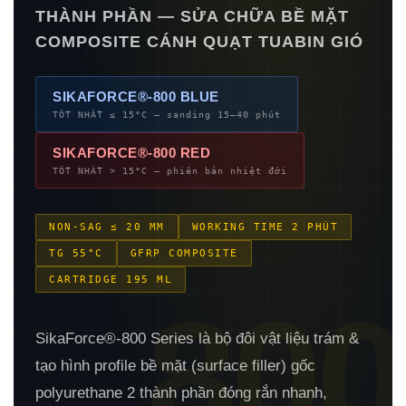
THÀNH PHẦN — SỬA CHỮA BỀ MẶT
COMPOSITE CÁNH QUẠT TUABIN GIÓ
SIKAFORCE®-800 BLUE
TỐT NHẤT ≤ 15°C — sanding 15–40 phút
SIKAFORCE®-800 RED
TỐT NHẤT > 15°C — phiên bản nhiệt đới
NON-SAG ≤ 20 MM
WORKING TIME 2 PHÚT
TG 55°C
GFRP COMPOSITE
CARTRIDGE 195 ML
800
SikaForce®-800 Series là bộ đôi vật liệu trám &
tạo hình profile bề mặt (surface filler) gốc
polyurethane 2 thành phần đóng rắn nhanh,