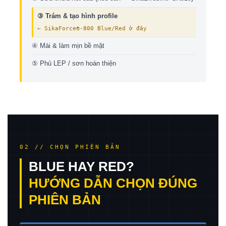
③ Trám & tạo hình profile
← SikaForce®-800 Blue/Red ở đây
④ Mài & làm mịn bề mặt
⑤ Phủ LEP / sơn hoàn thiện
02 // CHỌN PHIÊN BẢN
BLUE HAY RED?
HƯỚNG DẪN CHỌN ĐÚNG
PHIÊN BẢN