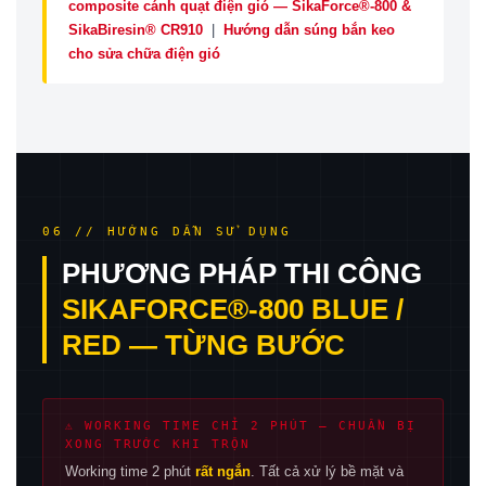
composite cánh quạt điện gió — SikaForce®-800 &
SikaBiresin® CR910
|
Hướng dẫn súng bắn keo
cho sửa chữa điện gió
06 // HƯỚNG DẪN SỬ DỤNG
PHƯƠNG PHÁP THI CÔNG
SIKAFORCE®-800 BLUE /
RED — TỪNG BƯỚC
⚠ WORKING TIME CHỈ 2 PHÚT — CHUẨN BỊ
XONG TRƯỚC KHI TRỘN
Working time 2 phút
rất ngắn
. Tất cả xử lý bề mặt và