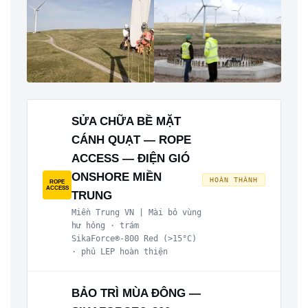
SỬA CHỮA BỀ MẶT
CÁNH QUẠT — ROPE
ACCESS — ĐIỆN GIÓ
ONSHORE MIỀN
HOÀN THÀNH
ROPE
ACCESS
TRUNG
Miền Trung VN | Mài bỏ vùng
hư hỏng · trám
SikaForce®-800 Red (>15°C)
· phủ LEP hoàn thiện
BẢO TRÌ MÙA ĐÔNG —