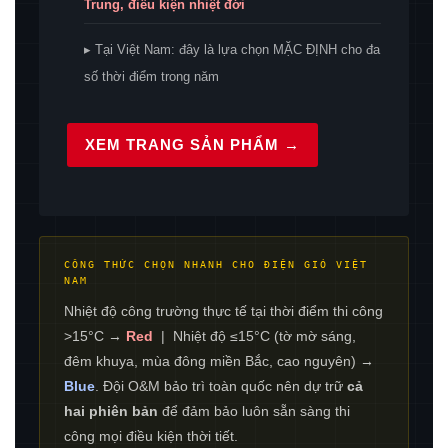
Trung, điều kiện nhiệt đới
▸ Tại Việt Nam: đây là lựa chọn MẶC ĐỊNH cho đa
số thời điểm trong năm
XEM TRANG SẢN PHẨM →
CÔNG THỨC CHỌN NHANH CHO ĐIỆN GIÓ VIỆT
NAM
Nhiệt độ công trường thực tế tại thời điểm thi công
>15°C →
Red
| Nhiệt độ ≤15°C (tờ mờ sáng,
đêm khuya, mùa đông miền Bắc, cao nguyên) →
Blue
. Đội O&M bảo trì toàn quốc nên dự trữ
cả
hai phiên bản
để đảm bảo luôn sẵn sàng thi
công mọi điều kiện thời tiết.