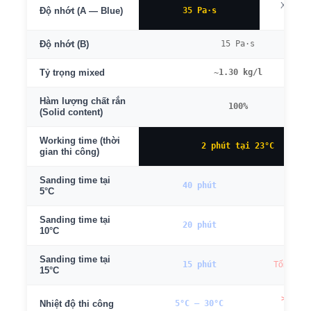
Xem T
35 Pa·s
Độ nhớt (A — Blue)
Red
15 Pa·s
Độ nhớt (B)
~1.30 kg/l
Tỷ trọng mixed
Hàm lượng chất rắn
100%
(Solid content)
Working time (thời
2 phút tại 23°C
gian thi công)
Sanding time tại
40 phút
—
5°C
Sanding time tại
20 phút
—
10°C
Sanding time tại
15 phút
Tối ưu từ
15°C
>15°C 
5°C – 30°C
Nhiệt độ thi công
40°C