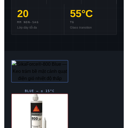
20
55°C
MM NON-SAG
TG
Lớp dày tối đa
Glass transition
BLUE — ≤ 15°C