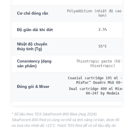
Polyaddition (nhiệt độ cao = nha
Cơ chế đóng rắn
hơn)
2.5%
Độ giãn dài khi đứt
Nhiệt độ chuyển
55°C
thủy tinh (Tg)
Consistency (dạng
Thixotropic paste (hồ đặc
thixotropic)
sản phẩm)
Coaxial cartridge 195 ml · Sulz
MixPac™ Quadro MGQ 08-20T
Đóng gói & Mixer
Dual cartridge 400 ml Mixer: MF
08-24T by Medmix
* Số liệu theo TDS SikaForce®-800 Blue (Aug 2024).
SikaForce®-800 Red có cùng cơ chế và tính năng cơ bản, được tối
ưu hoá cho nhiệt độ >15°C. Fetch TDS Red để có số liệu đầy đủ.