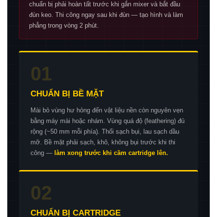
chuẩn bị phải hoàn tất trước khi gắn mixer và bắt đầu
đùn keo. Thi công ngay sau khi đùn — tạo hình và làm
phẳng trong vòng 2 phút.
01
CHUẨN BỊ BỀ MẶT
Mài bỏ vùng hư hỏng đến vật liệu nền còn nguyên vẹn
bằng máy mài hoặc nhám. Vùng quá độ (feathering) đủ
rộng (~50 mm mỗi phía). Thổi sạch bụi, lau sạch dầu
mỡ. Bề mặt phải sạch, khô, không bụi trước khi thi
công —
làm xong trước khi cầm cartridge lên.
02
CHUẨN BỊ CARTRIDGE