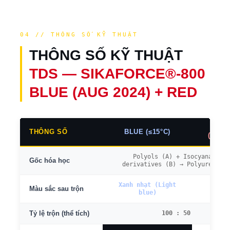
04 // THÔNG SỐ KỸ THUẬT
THÔNG SỐ KỸ THUẬT
TDS — SIKAFORCE®-800
BLUE (AUG 2024) + RED
RED
THÔNG SỐ
BLUE (≤15°C)
(>15°C
Polyols (A) + Isocyanate
Gốc hóa học
derivatives (B) → Polyurethane
Xanh nhạt (Light
Đỏ
Màu sắc sau trộn
blue)
100 : 50
Tỷ lệ trộn (thể tích)