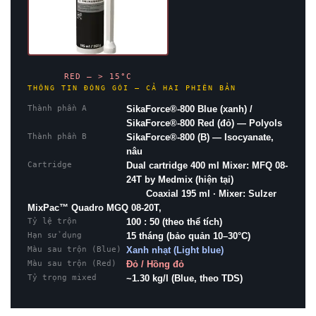
RED — > 15°C
THÔNG TIN ĐÓNG GÓI — CẢ HAI PHIÊN BẢN
Thành phần A
SikaForce®-800 Blue (xanh) /
SikaForce®-800 Red (đỏ) — Polyols
Thành phần B
SikaForce®-800 (B) — Isocyanate,
nâu
Cartridge
Dual cartridge 400 ml Mixer: MFQ 08-
24T by Medmix (hiện tại)
Coaxial 195 ml · Mixer: Sulzer
MixPac™ Quadro MGQ 08-20T,
Tỷ lệ trộn
100 : 50 (theo thể tích)
Hạn sử dụng
15 tháng (bảo quản 10–30°C)
Màu sau trộn (Blue)
Xanh nhạt (Light blue)
Màu sau trộn (Red)
Đỏ / Hồng đỏ
Tỷ trọng mixed
~1.30 kg/l (Blue, theo TDS)