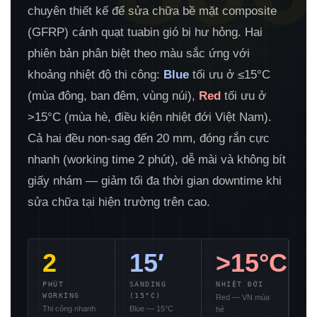
chuyên thiết kế để sửa chữa bề mặt composite
(GFRP) cánh quạt tuabin gió bị hư hỏng. Hai
phiên bản phân biệt theo màu sắc ứng với
khoảng nhiệt độ thi công:
Blue
tối ưu ở ≤15°C
(mùa đông, ban đêm, vùng núi),
Red
tối ưu ở
>15°C (mùa hè, điều kiện nhiệt đới Việt Nam).
Cả hai đều non-sag đến 20 mm, đóng rắn cực
nhanh (working time 2 phút), dễ mài và không bít
giấy nhám — giảm tối đa thời gian downtime khi
sửa chữa tại hiện trường trên cao.
2
15′
>15°C
PHÚT
SANDING
NHIỆT ĐỚI
WORKING
(15°C)
Red — VN mùa
Thi công nhanh
Blue — 15°C
hè