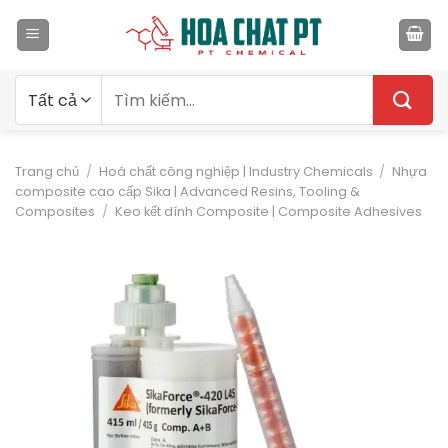
Bỏ
qua
nội
dung
Tìm
kiếm:
Trang chủ
/
Hoá chất công nghiệp | Industry Chemicals
/
Nhựa
composite cao cấp Sika | Advanced Resins, Tooling &
Composites
/
Keo kết dính Composite | Composite Adhesives