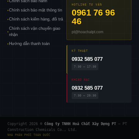
Chính sách bảo hành
▸
HOTLINE TƯ VẤN
Chính sách bảo mật thông tin
0961 76 96
▸
46
Chính sách kiểm hàng, đổi trả
▸
Chính sách vận chuyển giao
pt@hoachatpt.com
▸
nhận
Hướng dẫn thanh toán
▸
KỸ THUẬT
0932 585 077
7:30 – 17:30
KHIẾU NẠI
0932 585 077
7:30 – 20:30
Copyright 2026 ©
Công ty TNHH Hoá Chất Xây Dựng PT
— PT
Construction Chemicals Co., Ltd.
NHÀ PHÂN PHỐI TOÀN QUỐC