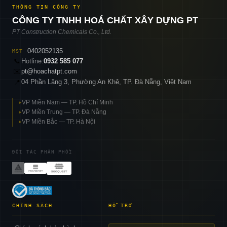
THÔNG TIN CÔNG TY
CÔNG TY TNHH HOÁ CHẤT XÂY DỰNG PT
PT Construction Chemicals Co., Ltd.
0402052135
MST
📞
Hotline:
0932 585 077
✉️
pt@hoachatpt.com
04 Phần Lăng 3, Phường An Khê, TP. Đà Nẵng, Việt Nam
📍
VP Miền Nam — TP. Hồ Chí Minh
▸
VP Miền Trung — TP. Đà Nẵng
▸
VP Miền Bắc — TP. Hà Nội
▸
ĐỐI TÁC PHÂN PHỐI
CHÍNH SÁCH
HỖ TRỢ