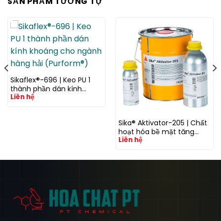
SẢN PHẨM TƯƠNG TỰ
Sikaflex®-696 | Keo PU 1
thành phần dán kính
Liên hệ
khoáng cho ngành hàng
hải (Purform®)
Sika® Aktivator-205 | Chất
hoạt hóa bề mặt tăng
Liên hệ
bám dính cho keo silicone
và polyurethane