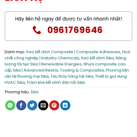
Hãy liên hệ ngay để được tư vấn nhanh nhất!
0961769646
Danh mục:
Keo kết dính Composite | Composite Adhesives
,
Hoá
chất công nghiệp | Industry Chemicals
,
Keo kết dính Sika
,
Năng
lượng tái tạo Sika | Renewable Energies
,
Nhựa composite cao
cấp Sika | Advanced Resins, Tooling & Composites
,
Phương tiện
vận tải thương mại Sika
,
Tàu thủy hàng hải Sika
,
Thiết bị gia dụng
HVAC Sika
,
Trám khe kết dính đàn hồi Sika
Thương hiệu:
Sika