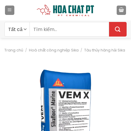
Bỏ
qua
nội
dung
Tìm
kiếm:
Trang chủ
/
Hoá chất công nghiệp Sika
/
Tàu thủy hàng hải Sika