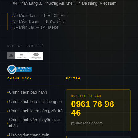
04 Phần Lăng 3, Phường An Khê, TP. Đà Nẵng, Việt Nam
📍
VP Miền Nam — TP. Hồ Chí Minh
▸
VP Miền Trung — TP. Đà Nẵng
▸
VP Miền Bắc — TP. Hà Nội
▸
ĐỐI TÁC PHÂN PHỐI
CHÍNH SÁCH
HỖ TRỢ
Chính sách bảo hành
▸
HOTLINE TƯ VẤN
Chính sách bảo mật thông tin
0961 76 96
▸
46
Chính sách kiểm hàng, đổi trả
▸
Chính sách vận chuyển giao
pt@hoachatpt.com
▸
nhận
Hướng dẫn thanh toán
▸