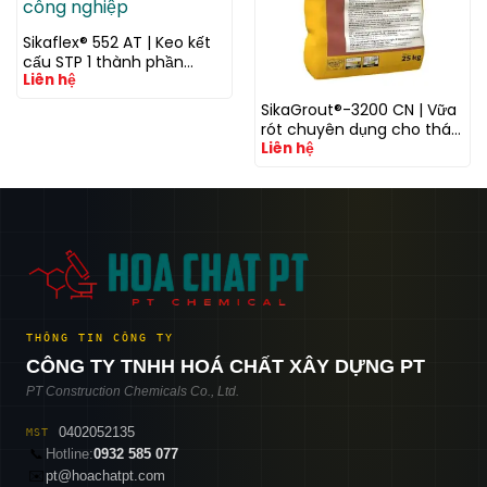
Sikaflex® 552 AT | Keo kết
cấu STP 1 thành phần
Liên hệ
không chứa isocyanate
cho xe và công nghiệp
SikaGrout®-3200 CN | Vữa
rót chuyên dụng cho tháp
Liên hệ
điện gió với khả năng
kháng mỏi cao
THÔNG TIN CÔNG TY
CÔNG TY TNHH HOÁ CHẤT XÂY DỰNG PT
PT Construction Chemicals Co., Ltd.
0402052135
MST
📞
Hotline:
0932 585 077
✉️
pt@hoachatpt.com