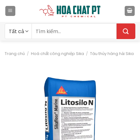
Bỏ
qua
nội
dung
Tìm
kiếm:
Trang chủ
/
Hoá chất công nghiệp Sika
/
Tàu thủy hàng hải Sika