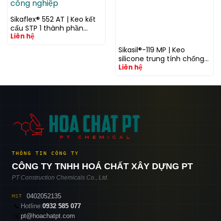
Sikaflex® 552 AT | Keo kết
cấu STP 1 thành phần
Liên hệ
không chứa isocyanate
cho xe và công nghiệp
Sikasil®-119 MP | Keo
silicone trung tính chống
Liên hệ
thấm và trám khe đa
dụng cho mặt dựng và
xây dựng
THÔNG TIN CÔNG TY
CÔNG TY TNHH HOÁ CHẤT XÂY DỰNG PT
PT Construction Chemicals Co., Ltd.
0402052135
MST
📞
Hotline:
0932 585 077
✉️
pt@hoachatpt.com