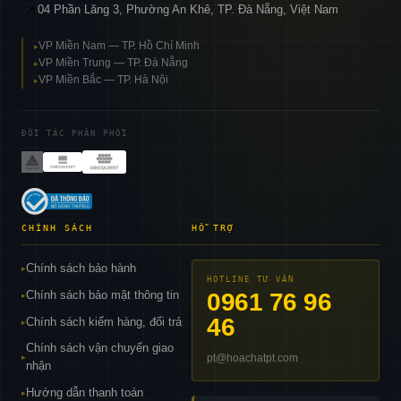
04 Phần Lăng 3, Phường An Khê, TP. Đà Nẵng, Việt Nam
📍
VP Miền Nam — TP. Hồ Chí Minh
▸
VP Miền Trung — TP. Đà Nẵng
▸
VP Miền Bắc — TP. Hà Nội
▸
ĐỐI TÁC PHÂN PHỐI
CHÍNH SÁCH
HỖ TRỢ
Chính sách bảo hành
▸
HOTLINE TƯ VẤN
Chính sách bảo mật thông tin
0961 76 96
▸
46
Chính sách kiểm hàng, đổi trả
▸
Chính sách vận chuyển giao
pt@hoachatpt.com
▸
nhận
Hướng dẫn thanh toán
▸