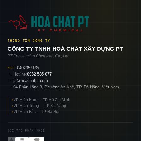
THÔNG TIN CÔNG TY
CÔNG TY TNHH HOÁ CHẤT XÂY DỰNG PT
PT Construction Chemicals Co., Ltd.
0402052135
MST
📞
Hotline:
0932 585 077
✉️
pt@hoachatpt.com
04 Phần Lăng 3, Phường An Khê, TP. Đà Nẵng, Việt Nam
📍
VP Miền Nam — TP. Hồ Chí Minh
▸
VP Miền Trung — TP. Đà Nẵng
▸
VP Miền Bắc — TP. Hà Nội
▸
ĐỐI TÁC PHÂN PHỐI