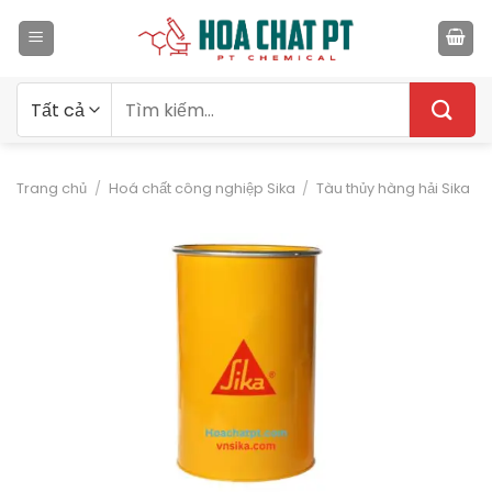
Bỏ
qua
nội
dung
Tìm
kiếm:
Trang chủ
/
Hoá chất công nghiệp Sika
/
Tàu thủy hàng hải Sika