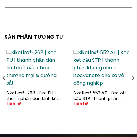
SẢN PHẨM TƯƠNG TỰ
Sikaflex®-268 | Keo PU 1
Sikaflex® 552 AT | Keo kết
thành phần dán kính kết
cấu STP 1 thành phần
Liên hệ
Liên hệ
cấu cho xe thương mại &
không chứa isocyanate
đường sắt
cho xe và công nghiệp