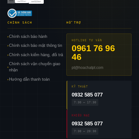
CHÍNH SÁCH
HỖ TRỢ
Chính sách bảo hành
▸
HOTLINE TƯ VẤN
Chính sách bảo mật thông tin
0961 76 96
▸
46
Chính sách kiểm hàng, đổi trả
▸
Chính sách vận chuyển giao
pt@hoachatpt.com
▸
nhận
Hướng dẫn thanh toán
▸
KỸ THUẬT
0932 585 077
7:30 – 17:30
KHIẾU NẠI
0932 585 077
7:30 – 20:30