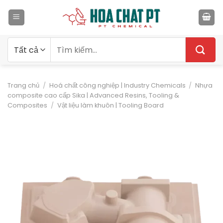
Bỏ
qua
nội
dung
Tìm
kiếm:
Trang chủ
/
Hoá chất công nghiệp | Industry Chemicals
/
Nhựa
composite cao cấp Sika | Advanced Resins, Tooling &
Composites
/
Vật liệu làm khuôn | Tooling Board