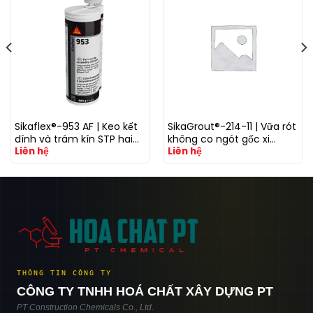
Sikaflex®-953 AF | Keo kết
SikaGrout®-214-11 | Vữa rót
dính và trám kín STP hai
không co ngót gốc xi
Liên hệ
Liên hệ
thành phần kháng nấm
măng cường độ cao cho
khuẩn
bệ máy và kết cấu công
nghiệp
THÔNG TIN CÔNG TY
CÔNG TY TNHH HOÁ CHẤT XÂY DỰNG PT
PT Construction Chemicals Co., Ltd.