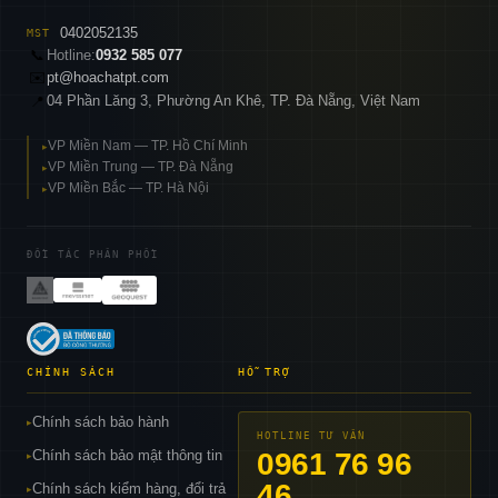
0402052135
MST
📞
Hotline:
0932 585 077
✉️
pt@hoachatpt.com
04 Phần Lăng 3, Phường An Khê, TP. Đà Nẵng, Việt Nam
📍
VP Miền Nam — TP. Hồ Chí Minh
▸
VP Miền Trung — TP. Đà Nẵng
▸
VP Miền Bắc — TP. Hà Nội
▸
ĐỐI TÁC PHÂN PHỐI
CHÍNH SÁCH
HỖ TRỢ
Chính sách bảo hành
▸
HOTLINE TƯ VẤN
Chính sách bảo mật thông tin
0961 76 96
▸
46
Chính sách kiểm hàng, đổi trả
▸