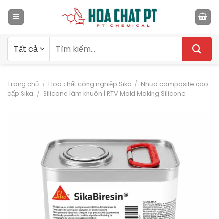
Bỏ
qua
nội
dung
Tìm
kiếm:
Trang chủ
/
Hoá chất công nghiệp Sika
/
Nhựa composite cao
cấp Sika
/
Silicone làm khuôn | RTV Mold Making Silicone