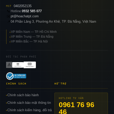
0402052135
MST
📞
Hotline:
0932 585 077
✉️
pt@hoachatpt.com
04 Phần Lăng 3, Phường An Khê, TP. Đà Nẵng, Việt Nam
📍
VP Miền Nam — TP. Hồ Chí Minh
▸
VP Miền Trung — TP. Đà Nẵng
▸
VP Miền Bắc — TP. Hà Nội
▸
ĐỐI TÁC PHÂN PHỐI
CHÍNH SÁCH
HỖ TRỢ
Chính sách bảo hành
▸
HOTLINE TƯ VẤN
Chính sách bảo mật thông tin
0961 76 96
▸
46
Chính sách kiểm hàng, đổi trả
▸