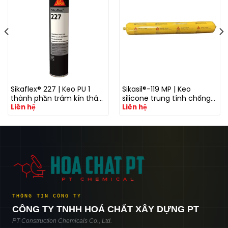
Sikaflex® 227 | Keo PU 1
Sikasil®-119 MP | Keo
thành phần trám kín thân
silicone trung tính chống
Liên hệ
Liên hệ
xe
thấm và trám khe đa
dụng cho mặt dựng và
xây dựng
THÔNG TIN CÔNG TY
CÔNG TY TNHH HOÁ CHẤT XÂY DỰNG PT
PT Construction Chemicals Co., Ltd.