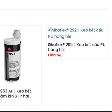
Sikaflex® 292i | Keo kết cấu PU
hàng hải
Liên hệ
-953 AF | Keo kết
rám kín STP hai
ần kháng nấm khuẩn