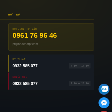
HỖ TRỢ
HOTLINE TƯ VẤN
0961 76 96 46
pt@hoachatpt.com
KỸ THUẬT
0932 585 077
7:30 – 17:30
KHIẾU NẠI
0932 585 077
7:30 – 20:30