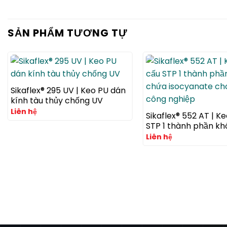
SẢN PHẨM TƯƠNG TỰ
Sikaflex® 295 UV | Keo PU dán
kính tàu thủy chống UV
Liên hệ
Sikaflex® 552 AT | Ke
STP 1 thành phần k
isocyanate cho xe v
Liên hệ
nghiệp