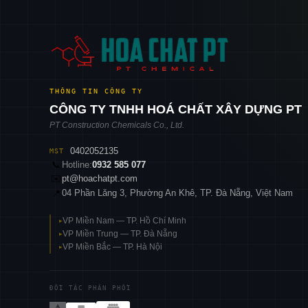
THÔNG TIN CÔNG TY
CÔNG TY TNHH HOÁ CHẤT XÂY DỰNG PT
PT Construction Chemicals Co., Ltd.
0402052135
MST
📞
Hotline:
0932 585 077
✉️
pt@hoachatpt.com
04 Phần Lăng 3, Phường An Khê, TP. Đà Nẵng, Việt Nam
📍
VP Miền Nam — TP. Hồ Chí Minh
▸
VP Miền Trung — TP. Đà Nẵng
▸
VP Miền Bắc — TP. Hà Nội
▸
ĐỐI TÁC PHÂN PHỐI