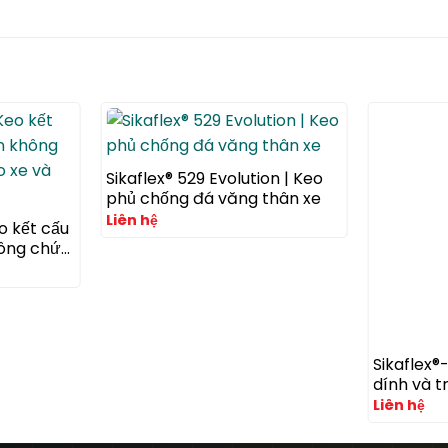
Sikaflex® 529 Evolution | Keo
phủ chống đá văng thân xe
Liên hệ
o kết cấu
hông chứa
à công
Sikaflex®
dính và t
thành ph
Liên hệ