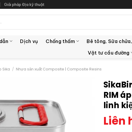
Giải pháp Địa kỹ thuật
 dẫn
Dịch vụ
Chống thấm
Bê tông, Sữa chửa,
Vật tư cầu đường
 Sika
/
Nhựa sản xuất Composite | Composite Resins
SikaBi
RIM áp
linh ki
Liên 