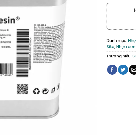
Danh mục:
Nhự
Sika
,
Nhựa comp
Thương hiệu:
S