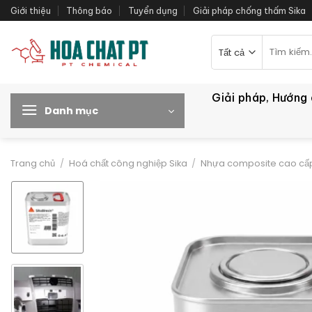
Bỏ
Giới thiệu
Thông báo
Tuyển dụng
Giải pháp chống thấm Sika
qua
nội
Tìm
kiếm:
dung
Giải pháp, Hướng
Danh mục
Trang chủ
/
Hoá chất công nghiệp Sika
/
Nhựa composite cao cấp