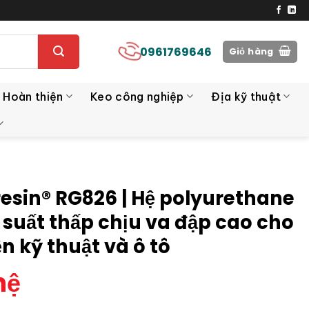
0961769646
Giỏ hàng
 Hoàn thiện
Keo công nghiệp
Địa kỹ thuật
resin® RG826 | Hệ polyurethane
 suất thấp chịu va đập cao cho
ện kỹ thuật và ô tô
hệ