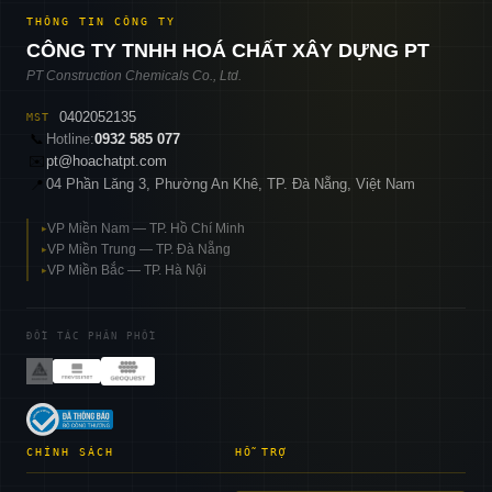
THÔNG TIN CÔNG TY
CÔNG TY TNHH HOÁ CHẤT XÂY DỰNG PT
PT Construction Chemicals Co., Ltd.
0402052135
MST
📞
Hotline:
0932 585 077
✉️
pt@hoachatpt.com
04 Phần Lăng 3, Phường An Khê, TP. Đà Nẵng, Việt Nam
📍
VP Miền Nam — TP. Hồ Chí Minh
▸
VP Miền Trung — TP. Đà Nẵng
▸
VP Miền Bắc — TP. Hà Nội
▸
ĐỐI TÁC PHÂN PHỐI
CHÍNH SÁCH
HỖ TRỢ