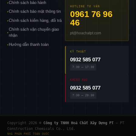
Chính sách bảo hành
▸
HOTLINE TƯ VẤN
Chính sách bảo mật thông tin
0961 76 96
▸
46
Chính sách kiểm hàng, đổi trả
▸
Chính sách vận chuyển giao
pt@hoachatpt.com
▸
nhận
Hướng dẫn thanh toán
▸
KỸ THUẬT
0932 585 077
7:30 – 17:30
KHIẾU NẠI
0932 585 077
7:30 – 20:30
Copyright 2026 ©
Công ty TNHH Hoá Chất Xây Dựng PT
— PT
Construction Chemicals Co., Ltd.
NHÀ PHÂN PHỐI TOÀN QUỐC