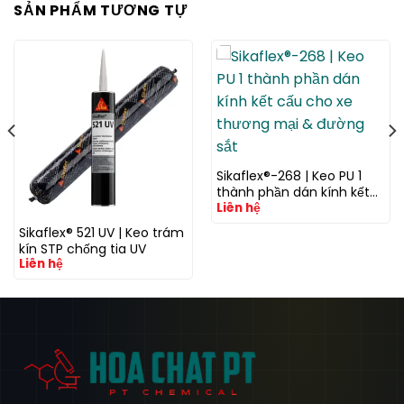
SẢN PHẨM TƯƠNG TỰ
Sikaflex®-268 | Keo PU 1
thành phần dán kính kết
Liên hệ
cấu cho xe thương mại &
đường sắt
Sikaflex® 521 UV | Keo trám
kín STP chống tia UV
Liên hệ