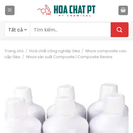
Bỏ
qua
nội
dung
Tìm
kiếm:
Trang chủ
/
Hoá chất công nghiệp Sika
/
Nhựa composite cao
cấp Sika
/
Nhựa sản xuất Composite | Composite Resins