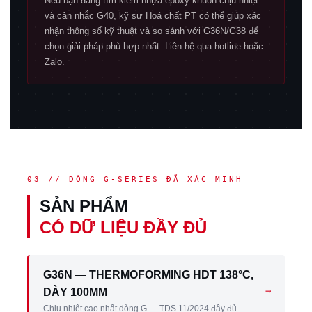
Nếu bạn đang tìm kiếm nhựa epoxy khuôn chịu nhiệt
và cân nhắc G40, kỹ sư Hoá chất PT có thể giúp xác
nhận thông số kỹ thuật và so sánh với G36N/G38 để
chọn giải pháp phù hợp nhất. Liên hệ qua hotline hoặc
Zalo.
03 // DÒNG G-SERIES ĐÃ XÁC MINH
SẢN PHẨM
CÓ DỮ LIỆU ĐẦY ĐỦ
G36N — THERMOFORMING HDT 138°C,
→
DÀY 100MM
Chịu nhiệt cao nhất dòng G — TDS 11/2024 đầy đủ