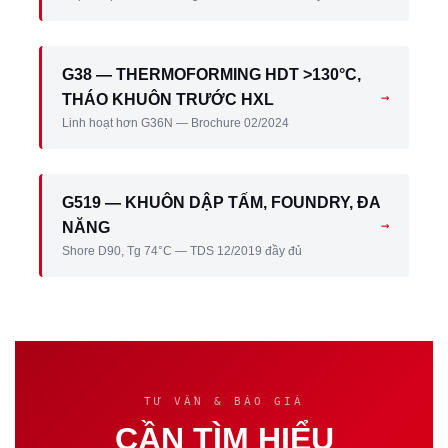
G38 — THERMOFORMING HDT >130°C,
→
THÁO KHUÔN TRƯỚC HXL
Linh hoạt hơn G36N — Brochure 02/2024
G519 — KHUÔN DẬP TẤM, FOUNDRY, ĐA
→
NĂNG
Shore D90, Tg 74°C — TDS 12/2019 đầy đủ
TƯ VẤN & BÁO GIÁ
CẦN TÌM HIỂU