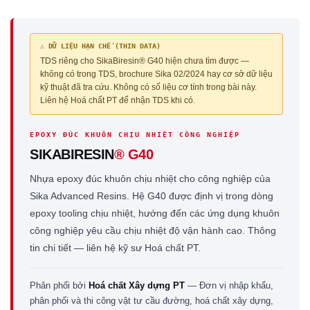
⚠️ DỮ LIỆU HẠN CHẾ (THIN DATA)
TDS riêng cho SikaBiresin® G40 hiện chưa tìm được —
không có trong TDS, brochure Sika 02/2024 hay cơ sở dữ liệu
kỹ thuật đã tra cứu. Không có số liệu cơ tính trong bài này.
Liên hệ Hoá chất PT để nhận TDS khi có.
EPOXY ĐÚC KHUÔN CHỊU NHIỆT CÔNG NGHIỆP
SIKABIRESIN
® G40
Nhựa epoxy đúc khuôn chịu nhiệt cho công nghiệp của
Sika Advanced Resins. Hệ G40 được định vị trong dòng
epoxy tooling chịu nhiệt, hướng đến các ứng dụng khuôn
công nghiệp yêu cầu chịu nhiệt độ vận hành cao. Thông
tin chi tiết — liên hệ kỹ sư Hoá chất PT.
Phân phối bởi
Hoá chất Xây dựng PT
— Đơn vị nhập khẩu,
phân phối và thi công vật tư cầu đường, hoá chất xây dựng,