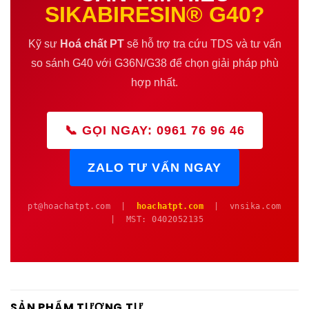
SIKABIRESIN® G40?
Kỹ sư
Hoá chất PT
sẽ hỗ trợ tra cứu TDS và tư vấn
so sánh G40 với G36N/G38 để chọn giải pháp phù
hợp nhất.
📞 GỌI NGAY: 0961 76 96 46
ZALO TƯ VẤN NGAY
pt@hoachatpt.com |
hoachatpt.com
| vnsika.com
| MST: 0402052135
SẢN PHẨM TƯƠNG TỰ