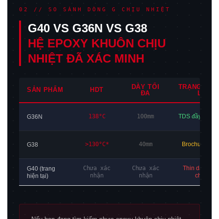
02 // SO SÁNH DÒNG G CHỊU NHIỆT
G40 VS G36N VS G38
HỆ EPOXY KHUÔN CHỊU
NHIỆT ĐÃ XÁC MINH
DÀY TỐI
TRẠNG THÁ
SẢN PHẨM
HDT
ĐA
LIỆU
138°C
100mm
TDS đầy đủ 11
G36N
>130°C*
40mm
Brochure 02/
G38
Chưa xác
Chưa xác
Thin data —
G40 (trang
nhận
nhận
chưa có
hiện tại)