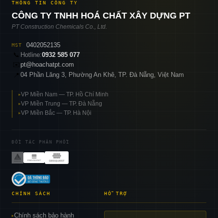
THÔNG TIN CÔNG TY
CÔNG TY TNHH HOÁ CHẤT XÂY DỰNG PT
PT Construction Chemicals Co., Ltd.
0402052135
MST
📞
Hotline:
0932 585 077
✉️
pt@hoachatpt.com
04 Phần Lăng 3, Phường An Khê, TP. Đà Nẵng, Việt Nam
📍
VP Miền Nam — TP. Hồ Chí Minh
▸
VP Miền Trung — TP. Đà Nẵng
▸
VP Miền Bắc — TP. Hà Nội
▸
ĐỐI TÁC PHÂN PHỐI
CHÍNH SÁCH
HỖ TRỢ
Chính sách bảo hành
▸