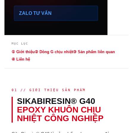
ZALO TƯ VẤN
MỤC LỤC
① Giới thiệu
② Dòng G chịu nhiệt
③ Sản phẩm liên quan
④ Liên hệ
01 // GIỚI THIỆU SẢN PHẨM
SIKABIRESIN® G40
EPOXY KHUÔN CHỊU
NHIỆT CÔNG NGHIỆP