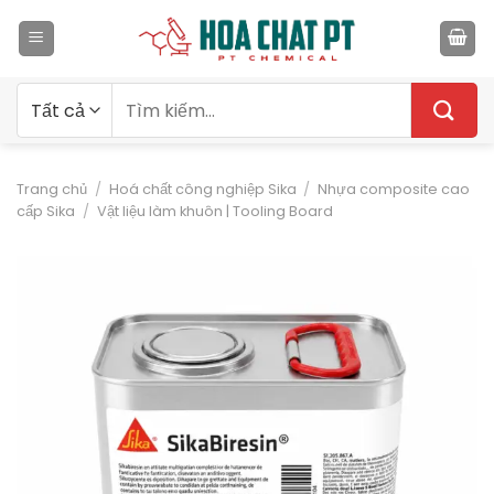
Bỏ
qua
nội
dung
Tìm
kiếm:
Trang chủ
/
Hoá chất công nghiệp Sika
/
Nhựa composite cao
cấp Sika
/
Vật liệu làm khuôn | Tooling Board