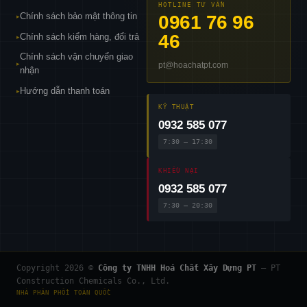
HOTLINE TƯ VẤN
Chính sách bảo mật thông tin
0961 76 96
▸
46
Chính sách kiểm hàng, đổi trả
▸
Chính sách vận chuyển giao
pt@hoachatpt.com
▸
nhận
Hướng dẫn thanh toán
▸
KỸ THUẬT
0932 585 077
7:30 – 17:30
KHIẾU NẠI
0932 585 077
7:30 – 20:30
Copyright 2026 ©
Công ty TNHH Hoá Chất Xây Dựng PT
— PT
Construction Chemicals Co., Ltd.
NHÀ PHÂN PHỐI TOÀN QUỐC