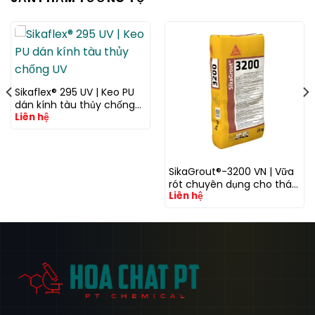
Sikaflex® 295 UV | Keo PU
dán kính tàu thủy chống
Liên hệ
UV
SikaGrout®-3200 VN | Vữa
rót chuyên dụng cho tháp
Liên hệ
điện gió với khả năng
kháng mỏi cao