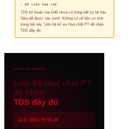
⚠️ DỮ LIỆU HẠN CHẾ
TDS kỹ thuật của G40 chưa có trong bất kỳ tài liệu
Sika đã được xác minh. Không có số liệu cơ tính
trong bài này. Liên hệ kỹ sư Hoá chất PT để nhận
TDS đầy đủ.
EPOXY G-SERIES
Liên hệ Hoá chất PT
để nhận
TDS đầy đủ
GỌI: 0961 76 96 46