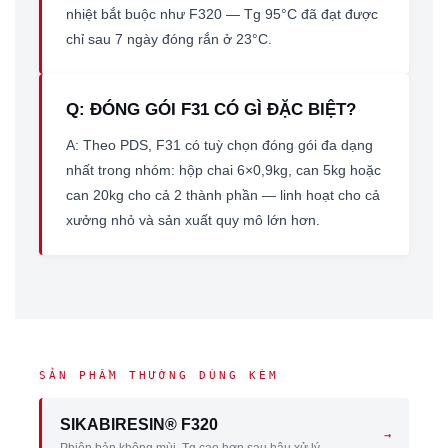
nhiệt bắt buộc như F320 — Tg 95°C đã đạt được
chỉ sau 7 ngày đóng rắn ở 23°C.
Q: ĐÓNG GÓI F31 CÓ GÌ ĐẶC BIỆT?
A: Theo PDS, F31 có tuỳ chọn đóng gói đa dạng
nhất trong nhóm: hộp chai 6×0,9kg, can 5kg hoặc
can 20kg cho cả 2 thành phần — linh hoạt cho cả
xưởng nhỏ và sản xuất quy mô lớn hơn.
SẢN PHẨM THƯỜNG DÙNG KÈM
SIKABIRESIN® F320
→