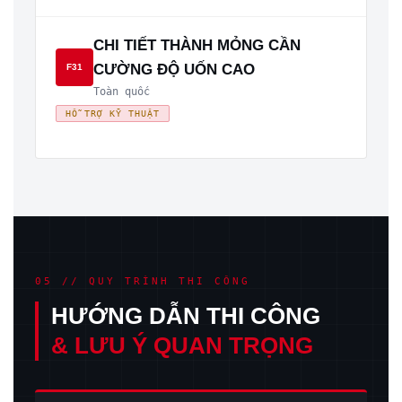
CHI TIẾT THÀNH MỎNG CẦN
CƯỜNG ĐỘ UỐN CAO
F31
Toàn quốc
HỖ TRỢ KỸ THUẬT
05 // QUY TRÌNH THI CÔNG
HƯỚNG DẪN THI CÔNG
& LƯU Ý QUAN TRỌNG