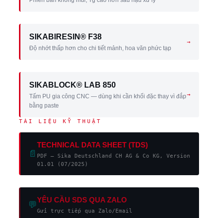
Phiên bản không mùi, Tg cao hơn sau hậu xử lý
SIKABIRESIN® F38
→
Độ nhớt thấp hơn cho chi tiết mảnh, hoa văn phức tạp
SIKABLOCK® LAB 850
→
Tấm PU gia công CNC — dùng khi cần khối đặc thay vì đắp
bằng paste
TÀI LIỆU KỸ THUẬT
TECHNICAL DATA SHEET (TDS)
📄
PDF — Sika Deutschland CH AG & Co KG, Version
01.01 (07/2025)
YÊU CẦU SDS QUA ZALO
💬
Gửi trực tiếp qua Zalo/Email