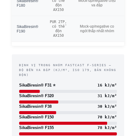
có thể
Mock-up/negative chịu
độ nh
SikaBiresin®
độn
va đập
va đậ
F180
AX150
kJ/m²
PUR 2TP,
Co n
có thể
Mock-up/negative co
nhất,
SikaBiresin®
độn
ngót thấp nhất nhóm
đến 
F190
AX150
có đ
ĐỊNH VỊ TRONG NHÓM FASTCAST F-SERIES —
ĐỘ BỀN VA ĐẬP (KJ/M², ISO 179, BẢN KHÔNG
ĐỘN)
SikaBiresin® F31 ⭐
16 kJ/m²
SikaBiresin® F320
31 kJ/m²
SikaBiresin® F38
30 kJ/m²
SikaBiresin® F150
70 kJ/m²
SikaBiresin® F155
78 kJ/m²