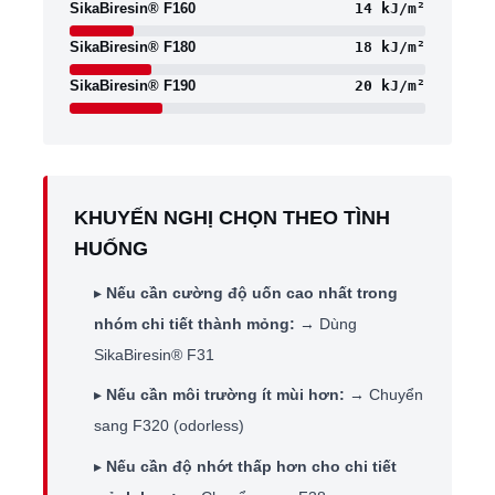
SikaBiresin® F160
14 kJ/m²
SikaBiresin® F180
18 kJ/m²
SikaBiresin® F190
20 kJ/m²
KHUYẾN NGHỊ CHỌN THEO TÌNH
HUỐNG
▸
Nếu cần cường độ uốn cao nhất trong
nhóm chi tiết thành mỏng:
→ Dùng
SikaBiresin® F31
▸
Nếu cần môi trường ít mùi hơn:
→ Chuyển
sang F320 (odorless)
▸
Nếu cần độ nhớt thấp hơn cho chi tiết