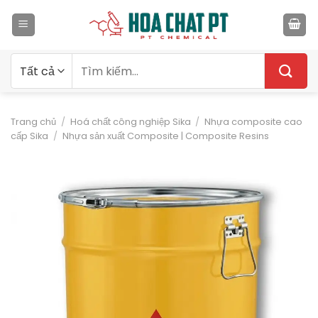
Bỏ
qua
nội
dung
Tìm
kiếm:
Trang chủ
/
Hoá chất công nghiệp Sika
/
Nhựa composite cao
cấp Sika
/
Nhựa sản xuất Composite | Composite Resins