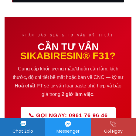
NHẬN BÁO GIÁ & TƯ VẤN KỸ THUẬT
CẦN TƯ VẤN
SIKABIRESIN® F31?
Cung cấp khối lượng mẫu/khuôn cần làm, kích
thước, độ chi tiết bề mặt hoặc bản vẽ CNC — kỹ sư
Hoá chất PT
sẽ tư vấn loại paste phù hợp và báo
giá trong
2 giờ làm việc
.
📞 GỌI NGAY: 0961 76 96 46
Chat Zalo
Messenger
Gọi Ngay
ZALO TƯ VẤN NGAY