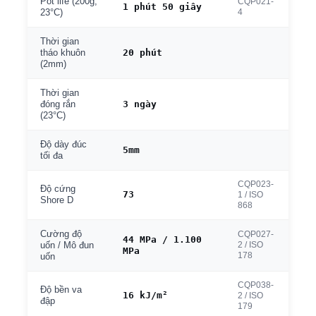
Pot life (200g,
CQP021-
1 phút 50 giây
4
23°C)
Thời gian
20 phút
tháo khuôn
(2mm)
Thời gian
3 ngày
đóng rắn
(23°C)
Độ dày đúc
5mm
tối đa
CQP023-
Độ cứng
73
1 / ISO
Shore D
868
Cường độ
CQP027-
44 MPa / 1.100
2 / ISO
uốn / Mô đun
MPa
178
uốn
CQP038-
Độ bền va
16 kJ/m²
2 / ISO
đập
179