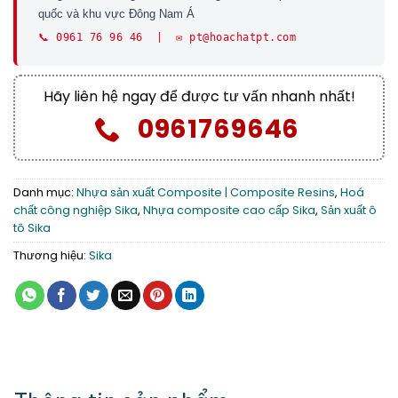
quốc và khu vực Đông Nam Á
📞 0961 76 96 46 | ✉️ pt@hoachatpt.com
Hãy liên hệ ngay để được tư vấn nhanh nhất!
0961769646
Danh mục:
Nhựa sản xuất Composite | Composite Resins
,
Hoá
chất công nghiệp Sika
,
Nhựa composite cao cấp Sika
,
Sản xuất ô
tô Sika
Thương hiệu:
Sika