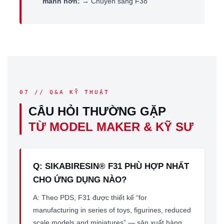
mảnh hơn:
→ Chuyển sang F38
07 // Q&A KỸ THUẬT
CÂU HỎI THƯỜNG GẶP
TỪ MODEL MAKER & KỸ SƯ
Q: SIKABIRESIN® F31 PHÙ HỢP NHẤT
CHO ỨNG DỤNG NÀO?
A: Theo PDS, F31 được thiết kế “for
manufacturing in series of toys, figurines, reduced
scale models and miniatures” — sản xuất hàng