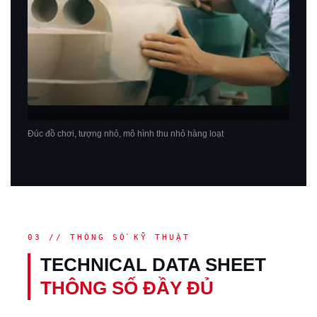
Đúc đồ chơi, tượng nhỏ, mô hình thu nhỏ hàng loạt
03 // THÔNG SỐ KỸ THUẬT
TECHNICAL DATA SHEET
THÔNG SỐ ĐẦY ĐỦ