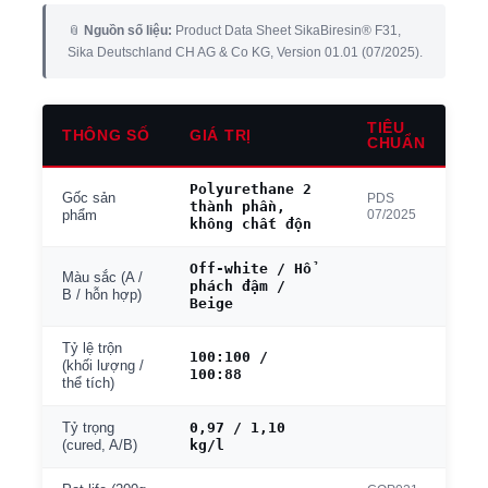
📎
Nguồn số liệu:
Product Data Sheet SikaBiresin® F31,
Sika Deutschland CH AG & Co KG, Version 01.01 (07/2025).
TIÊU
THÔNG SỐ
GIÁ TRỊ
CHUẨN
Polyurethane 2
Gốc sản
PDS
thành phần,
07/2025
phẩm
không chất độn
Off-white / Hổ
Màu sắc (A /
phách đậm /
B / hỗn hợp)
Beige
Tỷ lệ trộn
100:100 /
(khối lượng /
100:88
thể tích)
0,97 / 1,10
Tỷ trọng
kg/l
(cured, A/B)