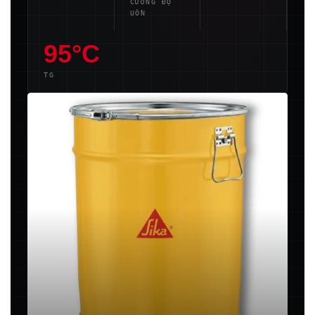
CƯỜNG ĐỘ
UỐN
95°C
TG