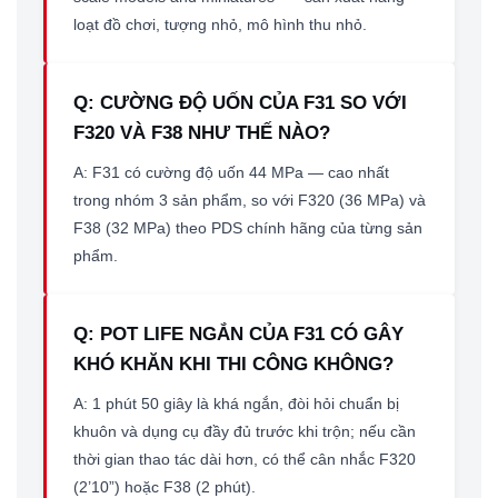
loạt đồ chơi, tượng nhỏ, mô hình thu nhỏ.
Q: CƯỜNG ĐỘ UỐN CỦA F31 SO VỚI
F320 VÀ F38 NHƯ THẾ NÀO?
A: F31 có cường độ uốn 44 MPa — cao nhất
trong nhóm 3 sản phẩm, so với F320 (36 MPa) và
F38 (32 MPa) theo PDS chính hãng của từng sản
phẩm.
Q: POT LIFE NGẮN CỦA F31 CÓ GÂY
KHÓ KHĂN KHI THI CÔNG KHÔNG?
A: 1 phút 50 giây là khá ngắn, đòi hỏi chuẩn bị
khuôn và dụng cụ đầy đủ trước khi trộn; nếu cần
thời gian thao tác dài hơn, có thể cân nhắc F320
(2’10”) hoặc F38 (2 phút).