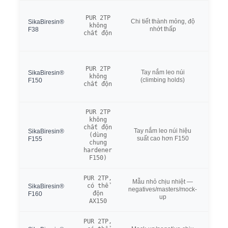
Độ n
PUR 2TP
nhất
Chi tiết thành mỏng, độ
SikaBiresin®
không
mPa·
nhớt thấp
F38
chất độn
đổ chi
mản
Độ b
PUR 2TP
đập/
Tay nắm leo núi
SikaBiresin®
không
cao,
(climbing holds)
F150
chất độn
với S
Colo
PUR 2TP
không
chất độn
Va đ
Tay nắm leo núi hiệu
SikaBiresin®
(dùng
nhất
suất cao hơn F150
F155
chung
kJ/m²
hardener
F150)
PUR 2TP,
Tg c
Mẫu nhỏ chịu nhiệt —
có thể
toàn
SikaBiresin®
negatives/masters/mock-
độn
SP (
F160
up
AX150
khôn
PUR 2TP,
Cân 