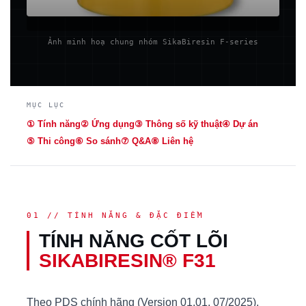
Ảnh minh hoạ chung nhóm SikaBiresin F-series
MỤC LỤC
① Tính năng
② Ứng dụng
③ Thông số kỹ thuật
④ Dự án
⑤ Thi công
⑥ So sánh
⑦ Q&A
⑧ Liên hệ
01 // TÍNH NĂNG & ĐẶC ĐIỂM
TÍNH NĂNG CỐT LÕI
SIKABIRESIN® F31
Theo PDS chính hãng (Version 01.01, 07/2025),