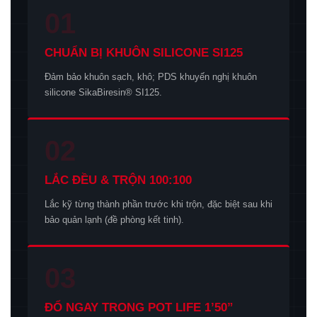
01
CHUẨN BỊ KHUÔN SILICONE SI125
Đảm bảo khuôn sạch, khô; PDS khuyến nghị khuôn
silicone SikaBiresin® SI125.
02
LẮC ĐỀU & TRỘN 100:100
Lắc kỹ từng thành phần trước khi trộn, đặc biệt sau khi
bảo quản lạnh (đề phòng kết tinh).
03
ĐỔ NGAY TRONG POT LIFE 1’50”