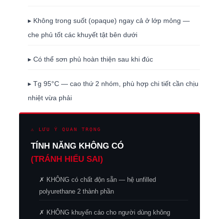
▸ Không trong suốt (opaque) ngay cả ở lớp mỏng —
che phủ tốt các khuyết tật bên dưới
▸ Có thể sơn phủ hoàn thiện sau khi đúc
▸ Tg 95°C — cao thứ 2 nhóm, phù hợp chi tiết cần chịu
nhiệt vừa phải
⚠ LƯU Ý QUAN TRỌNG
TÍNH NĂNG KHÔNG CÓ
(TRÁNH HIỂU SAI)
✗ KHÔNG có chất độn sẵn — hệ unfilled
polyurethane 2 thành phần
✗ KHÔNG khuyến cáo cho người dùng không