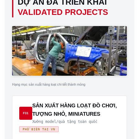
DỰ ÁN ĐÃ TRIỂN KHAI
VALIDATED PROJECTS
Hạng mục sản xuất hàng loạt chi tiết thành mỏng
SẢN XUẤT HÀNG LOẠT ĐỒ CHƠI,
TƯỢNG NHỎ, MINIATURES
F31
Xưởng model/quà tặng toàn quốc
PHỔ BIẾN TẠI VN