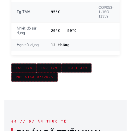
CQP053-
95°C
Tg TMA
1 / ISO
11359
Nhiệt độ sử
20°C – 80°C
dụng
12 tháng
Hạn sử dụng
ISO 178
ISO 179
ISO 11359
PDS SIKA 07/2025
04 // DỰ ÁN THỰC TẾ