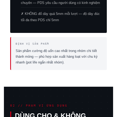
chuyên — PDS yêu cầu người dùng có kinh nghiệm
✗ KHÔNG đổ dày quá 5mm mỗi lượt — độ dày đúc
tối đa theo PDS chỉ 5mm
ĐỊNH VỊ SẢN PHẨM
Sản phẩm cường độ uốn cao nhất trong nhóm chi tiết
thành mỏng — phù hợp sản xuất hàng loạt với chu kỳ
nhanh (pot life ngắn nhất nhóm).
02 // PHẠM VI ỨNG DỤNG
DÙNG CHO & KHÔNG