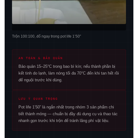
Trộn 100:100, đổ ngay trong pot life 1’50”
AN TOÀN & BẢO QUẢN
Bảo quản 15–25°C trong bao bì kín; nếu thành phần bị
kết tinh do lạnh, làm nóng tối đa 70°C đến khi tan hết rồi
để nguội trước khi dùng.
LƯU Ý QUAN TRỌNG
Pot life 1’50” là ngắn nhất trong nhóm 3 sản phẩm chi
tiết thành mỏng — chuẩn bị đầy đủ dụng cụ và thao tác
nhanh gọn trước khi trộn để tránh lãng phí vật liệu.