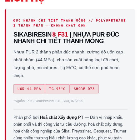
ĐÚC NHANH CHI TIẾT THÀNH MỎNG // POLYURETHANE
2 THÀNH PHẦN — KHÔNG CHẤT ĐỘN
SIKABIRESIN
® F31
| NHỰA PUR ĐÚC
NHANH CHI TIẾT THÀNH MỎNG
Nhựa PUR 2 thành phần đúc nhanh, cường độ uốn cao
nhất nhóm (44 MPa), cho sản xuất hàng loạt đồ chơi,
tượng nhỏ, miniatures. Tg 95°C, có thể sơn phủ hoàn
thiện.
UỐN 44 MPA
TG 95°C
SHORE D73
*Nguồn: PDS SikaBiresin® F31, Sika, 07/2025.
Phân phối bởi
Hoá chất Xây dựng PT
— Đơn vị nhập khẩu,
phân phối và thi công vật tư cầu đường, hoá chất xây dựng,
hoá chất công nghiệp của Sika, Freyssinet, Geoquest, Trumer
cùng nhiều thương hiệu chất lượng cao khác, phục vụ toàn