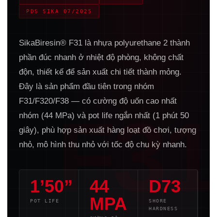
PDS SIKA 07/2025
SikaBiresin® F31 là nhựa polyurethane 2 thành
phần đúc nhanh ở nhiệt độ phòng, không chất
độn, thiết kế để sản xuất chi tiết thành mỏng.
Đây là sản phẩm đầu tiên trong nhóm
F31/F320/F38 — có cường độ uốn cao nhất
F31
nhóm (44 MPa) và pot life ngắn nhất (1 phút 50
giây), phù hợp sản xuất hàng loạt đồ chơi, tượng
nhỏ, mô hình thu nhỏ với tốc độ chu kỳ nhanh.
1’50”
44
D73
MPA
POT LIFE
SHORE
HARDNESS