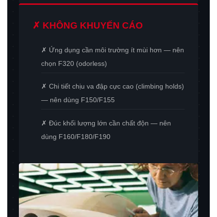
✗ KHÔNG KHUYẾN CÁO
✗ Ứng dụng cần môi trường ít mùi hơn — nên
chọn F320 (odorless)
✗ Chi tiết chịu va đập cực cao (climbing holds)
— nên dùng F150/F155
✗ Đúc khối lượng lớn cần chất độn — nên
dùng F160/F180/F190