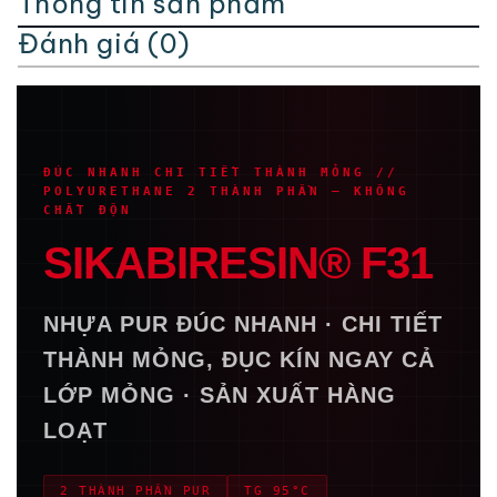
Thông tin sản phẩm
Đánh giá (0)
ĐÚC NHANH CHI TIẾT THÀNH MỎNG //
POLYURETHANE 2 THÀNH PHẦN — KHÔNG
CHẤT ĐỘN
SIKABIRESIN® F31
NHỰA PUR ĐÚC NHANH · CHI TIẾT
THÀNH MỎNG, ĐỤC KÍN NGAY CẢ
LỚP MỎNG · SẢN XUẤT HÀNG
LOẠT
2 THÀNH PHẦN PUR
TG 95°C