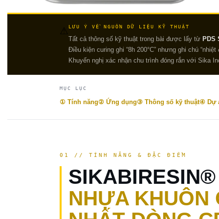
LƯU Ý VỀ NGUỒN DỮ LIỆU KỸ THUẬT
⚠
Tất cả thông số kỹ thuật trong bài được lấy từ
PDS S
Điều kiện curing ghi “8h 200°C” nhưng ghi chú “nhiệt 
Khuyến nghị xác nhận chu trình đóng rắn với Sika In
MỤC LỤC
① Tính năng
② Ứng dụng
③ Thông số kỹ thuật
④ Dự 
01 // TÍNH NĂNG & ĐẶC ĐIỂM
SIKABIRESIN®
NHỰA KHUÔN 