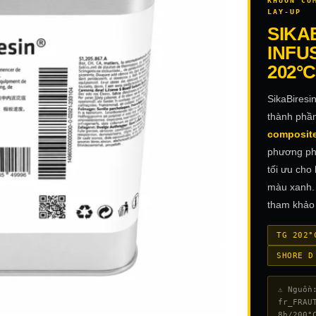
KHUÔN CO
LAY-UP
SIKA
INFU
202°C
SikaBiresi
thành phầ
composite
phương phá
tối ưu cho
màu xanh.
tham khảo 
TG 202°
SHORE D
⚠ Nguồn
fr_FRAU
8h/200°