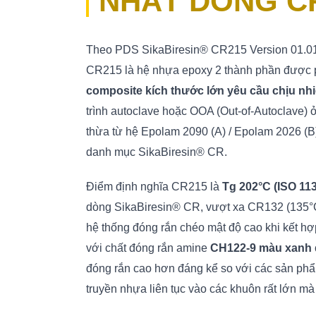
NHẤT DÒNG C
Theo PDS SikaBiresin® CR215 Version 01.01 
CR215 là hệ nhựa epoxy 2 thành phần được ph
composite kích thước lớn yêu cầu chịu nhi
trình autoclave hoặc OOA (Out-of-Autoclave) 
thừa từ hệ Epolam 2090 (A) / Epolam 2026 (B)
danh mục SikaBiresin® CR.
Điểm định nghĩa CR215 là
Tg 202°C (ISO 11
dòng SikaBiresin® CR, vượt xa CR132 (135°
hệ thống đóng rắn chéo mật độ cao khi kết 
với chất đóng rắn amine
CH122-9 màu xanh
đóng rắn cao hơn đáng kể so với các sản phẩ
truyền nhựa liên tục vào các khuôn rất lớn mà 