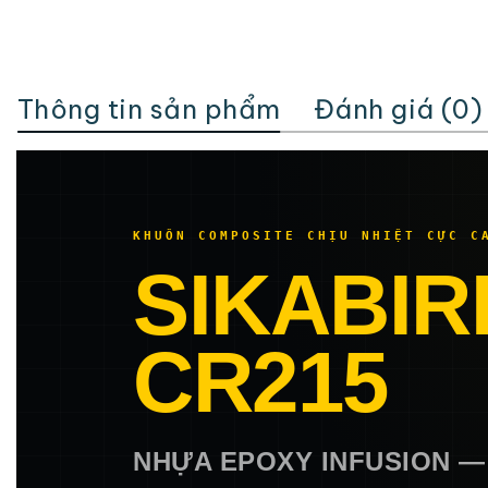
Thông tin sản phẩm
Đánh giá (0)
KHUÔN COMPOSITE CHỊU NHIỆT CỰC C
SIKABIR
CR215
NHỰA EPOXY INFUSION —