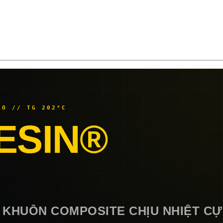
AO // TG 202°C
ESIN®
 KHUÔN COMPOSITE CHỊU NHIỆT CỰ