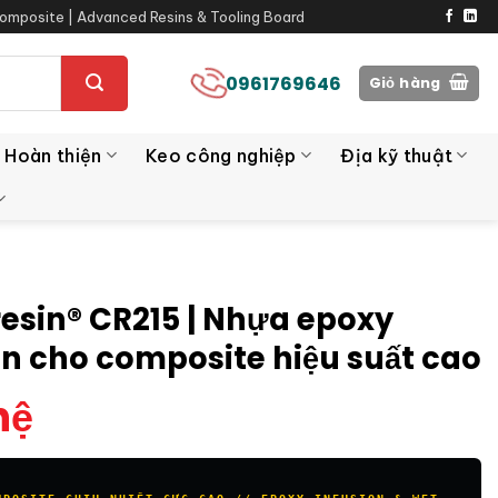
omposite | Advanced Resins & Tooling Board
0961769646
Giỏ hàng
 Hoàn thiện
Keo công nghiệp
Địa kỹ thuật
resin® CR215 | Nhựa epoxy
on cho composite hiệu suất cao
hệ