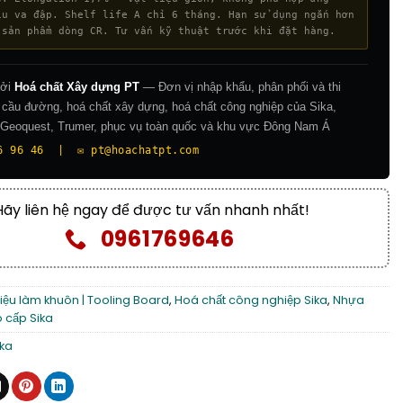
ịu va đập. Shelf life A chỉ 6 tháng. Hạn sử dụng ngắn hơn
 sản phẩm dòng CR. Tư vấn kỹ thuật trước khi đặt hàng.
bởi
Hoá chất Xây dựng PT
— Đơn vị nhập khẩu, phân phối và thi
 cầu đường, hoá chất xây dựng, hoá chất công nghiệp của Sika,
, Geoquest, Trumer, phục vụ toàn quốc và khu vực Đông Nam Á
6 96 46 | ✉️ pt@hoachatpt.com
Hãy liên hệ ngay để được tư vấn nhanh nhất!
0961769646
liệu làm khuôn | Tooling Board
,
Hoá chất công nghiệp Sika
,
Nhựa
 cấp Sika
ika