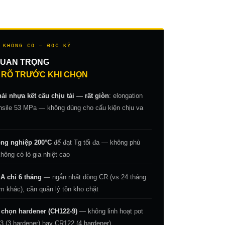
 KHÔNG CÓ — ĐỌC KỸ
QUAN TRỌNG
 RÕ TRƯỚC KHI CHỌN
i nhựa kết cấu chịu tải — rất giòn
: elongation
ensile 53 MPa — không dùng cho cấu kiện chịu va
ông nghiệp 200°C
để đạt Tg tối đa — không phù
ông có lò gia nhiệt cao
e A chỉ 6 tháng
— ngắn nhất dòng CR (vs 24 tháng
m khác), cần quản lý tồn kho chặt
 chọn hardener (CH122-9)
— không linh hoạt pot
3 (3 hardener) hay CR122 (4 hardener)