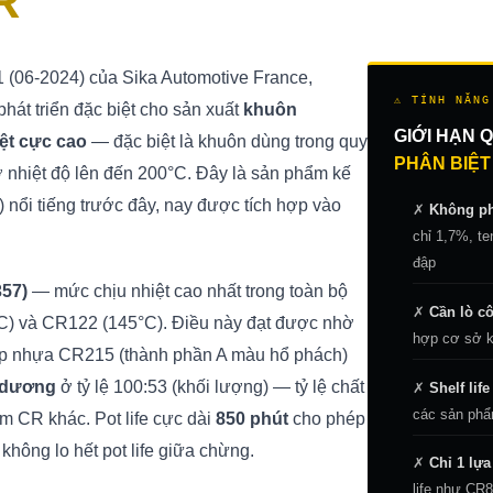
R
(06-2024) của Sika Automotive France,
⚠ TÍNH NĂNG
át triển đặc biệt cho sản xuất
khuôn
GIỚI HẠN 
ệt cực cao
— đặc biệt là khuôn dùng trong quy
PHÂN BIỆT
ở nhiệt độ lên đến 200°C. Đây là sản phẩm kế
 nổi tiếng trước đây, nay được tích hợp vào
✗
Không phả
chỉ 1,7%, t
đập
357)
— mức chịu nhiệt cao nhất trong toàn bộ
✗
Cần lò c
C) và CR122 (145°C). Điều này đạt được nhờ
hợp cơ sở kh
hợp nhựa CR215 (thành phần A màu hổ phách)
 dương
ở tỷ lệ 100:53 (khối lượng) — tỷ lệ chất
✗
Shelf lif
các sản phẩ
m CR khác. Pot life cực dài
850 phút
cho phép
không lo hết pot life giữa chừng.
✗
Chỉ 1 lựa
life như CR8