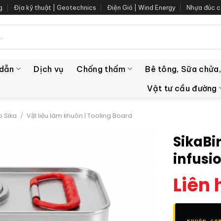
g
Địa kỹ thuật | Geotechnics
Điện Gió | Wind Energy
Nhựa đúc c
 dẫn
Dịch vụ
Chống thấm
Bê tông, Sữa chửa,
Vật tư cầu đường
 Sika
/
Vật liệu làm khuôn | Tooling Board
SikaBi
infusi
Liên 