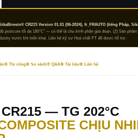
ikaBiresin® CR215 Version 01.01 (06-2024), fr_FRAUTO (tiếng Pháp, Sik
độ postcure tối đa 180°C” — có thể là chu trình phân giai đoạn. (2) Sản phẩm 
dustry trước khi triển khai. Liên hệ kỹ sư Hoá chất PT để được hỗ trợ.
án
⑤ Thi công
⑥ So sánh
⑦ Q&A
⑧ Tài liệu
⑨ Liên hệ
 CR215 — TG 202°C
COMPOSITE CHỊU NH