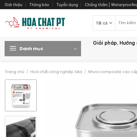
Bỏ
Giới thiệu
Thông báo
Tuyển dụng
Chống thấm | Waterproofin
qua
nội
Tìm
kiếm:
dung
Giải pháp, Hướng
Danh mục
Trang chủ
/
Hoá chất công nghiệp Sika
/
Nhựa composite cao cấp