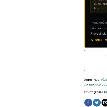
dụng ch
hầu hết
Phân phối 
công vật tư
Freyssinet
📞 0961 7
Danh mục:
Vật 
composite cao
Thương hiệu:
S