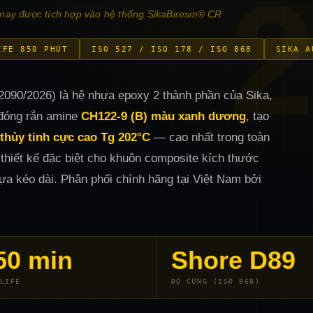
2
nay được tích hợp vào hệ thống SikaBiresin® CR
IFE 850 PHÚT
ISO 527 / ISO 178 / ISO 868
SIKA A
2090/2026) là hệ nhựa epoxy 2 thành phần của Sika,
 đóng rắn amine
CH122-9 (B) màu xanh dương
, tạo
 thủy tinh cực cao Tg 202°C
— cao nhất trong toàn
 thiết kế đặc biệt cho khuôn composite kích thước
hựa kéo dài. Phân phối chính hãng tại Việt Nam bởi
50 min
Shore D89
LIFE
ĐỘ CỨNG (ISO 868)