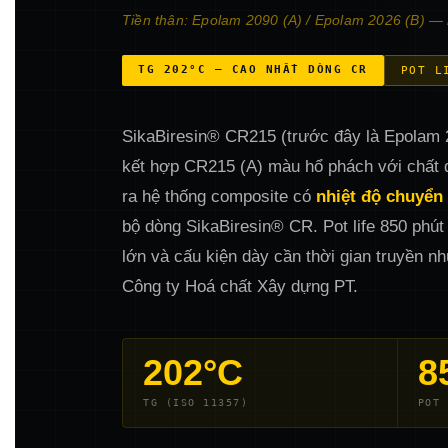
Tiền thân: Epolam 2090 (A) / Epolam 2026 (B) — 
TG 202°C — CAO NHẤT DÒNG CR
POT L
SikaBiresin® CR215 (trước đây là Epolam 
kết hợp CR215 (A) màu hổ phách với chất
ra hệ thống composite có
nhiệt độ chuyển
bộ dòng SikaBiresin® CR. Pot life 850 phút
lớn và cấu kiện dày cần thời gian truyền n
Công ty Hoá chất Xây dựng PT.
202°C
8
TG (ISO 11357)
POT 