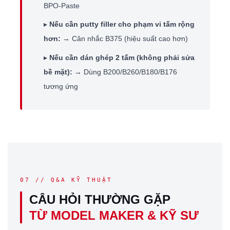
BPO-Paste
▸
Nếu cần putty filler cho phạm vi tấm rộng
hơn:
→ Cân nhắc B375 (hiệu suất cao hơn)
▸
Nếu cần dán ghép 2 tấm (không phải sửa
bề mặt):
→ Dùng B200/B260/B180/B176
tương ứng
07 // Q&A KỸ THUẬT
CÂU HỎI THƯỜNG GẶP
TỪ MODEL MAKER & KỸ SƯ