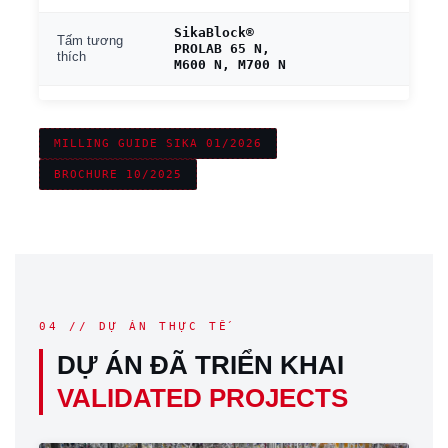
SikaBlock®
Tấm tương
PROLAB 65 N,
thích
M600 N, M700 N
MILLING GUIDE SIKA 01/2026
BROCHURE 10/2025
04 // DỰ ÁN THỰC TẾ
DỰ ÁN ĐÃ TRIỂN KHAI
VALIDATED PROJECTS