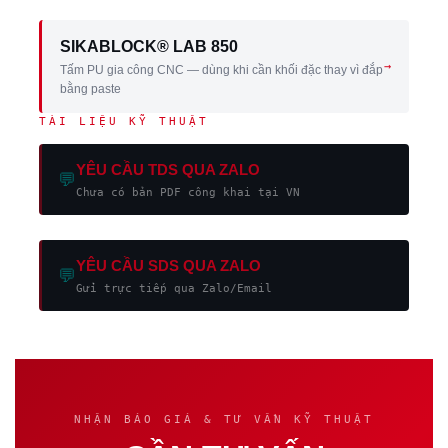
SIKABLOCK® LAB 850
→
Tấm PU gia công CNC — dùng khi cần khối đặc thay vì đắp
bằng paste
TÀI LIỆU KỸ THUẬT
YÊU CẦU TDS QUA ZALO
💬
Chưa có bản PDF công khai tại VN
YÊU CẦU SDS QUA ZALO
💬
Gửi trực tiếp qua Zalo/Email
NHẬN BÁO GIÁ & TƯ VẤN KỸ THUẬT