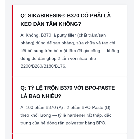
Q: SIKABIRESIN® B370 CÓ PHẢI LÀ
KEO DÁN TẤM KHÔNG?
A: Không. B370 là putty filler (chất trám/san
phẳng) dùng để san phẳng, sửa chữa và tạo chi
tiết bổ sung trên bề mặt tấm đã gia công — không
dùng để dán ghép 2 tấm với nhau như
B200/B260/B180/B176.
Q: TỶ LỆ TRỘN B370 VỚI BPO-PASTE
LÀ BAO NHIÊU?
A: 100 phần B370 (A) : 2 phần BPO-Paste (B)
theo khối lượng — tỷ lệ hardener rất thấp, đặc
trưng của hệ đóng rắn polyester bằng BPO.