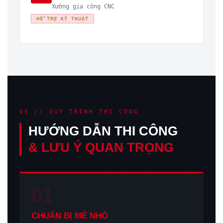
Xưởng gia công CNC
HỖ TRỢ KỸ THUẬT
05 // QUY TRÌNH THI CÔNG
HƯỚNG DẪN THI CÔNG
& LƯU Ý QUAN TRỌNG
01
CHUẨN BỊ MẺ NHỎ