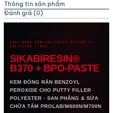
Thông tin sản phẩm
Đánh giá (0)
CHẤT ĐÓNG RẮN CHO PUTTY FILLER //
POLYESTER / BPO
SIKABIRESIN®
B370 + BPO-PASTE
KEM ĐÓNG RẮN BENZOYL
PEROXIDE CHO PUTTY FILLER
POLYESTER · SAN PHẲNG & SỬA
CHỮA TẤM PROLAB/M600N/M700N