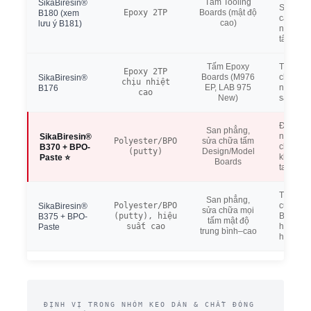
Tấm Tooling
SikaBiresin®
Shore D
Epoxy 2TP
Boards (mật độ
B180 (xem
cao nhấ
cao)
lưu ý B181)
nhóm d
tấm
Tấm Epoxy
Tg 122
Epoxy 2TP
Boards (M976
chịu nhi
SikaBiresin®
chịu nhiệt
EP, LAB 975
nhất tro
B176
cao
New)
sản ph
Đóng rắ
San phẳng,
nhanh, 
SikaBiresin®
Polyester/BPO
sửa chữa tấm
chà nhá
B370 + BPO-
(putty)
Design/Model
không d
Paste ⭐
Boards
tay
Tỷ trọng
San phẳng,
Polyester/BPO
cứng ca
SikaBiresin®
sửa chữa mọi
(putty), hiệu
B370, p
B375 + BPO-
tấm mật độ
suất cao
hợp tấm
Paste
trung bình–cao
hơn
ĐỊNH VỊ TRONG NHÓM KEO DÁN & CHẤT ĐÓNG