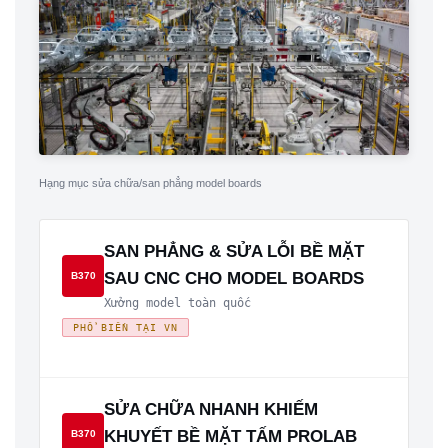
Hạng mục sửa chữa/san phẳng model boards
SAN PHẲNG & SỬA LỖI BỀ MẶT
SAU CNC CHO MODEL BOARDS
B370
Xưởng model toàn quốc
PHỔ BIẾN TẠI VN
SỬA CHỮA NHANH KHIẾM
KHUYẾT BỀ MẶT TẤM PROLAB
B370