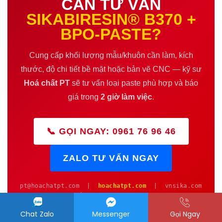
CẦN TƯ VẤN
SIKABIRESIN® B370 +
BPO-PASTE?
Cung cấp khối lượng mẫu/khuôn cần làm, kích
thước, độ chi tiết bề mặt hoặc bản vẽ CNC — kỹ sư
Hoá chất PT
sẽ tư vấn loại paste phù hợp và báo
giá trong
2 giờ làm việc
.
📞 GỌI NGAY: 0961 76 96 46
ZALO TƯ VẤN NGAY
pt@hoachatpt.com |
hoachatpt.com
| vnsika.com
| MST: 0402052135
Chat Zalo
Messenger
Gọi Ngay