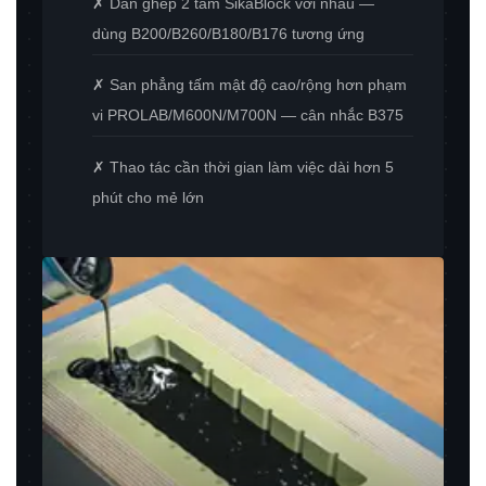
✗ Dán ghép 2 tấm SikaBlock với nhau —
dùng B200/B260/B180/B176 tương ứng
✗ San phẳng tấm mật độ cao/rộng hơn phạm
vi PROLAB/M600N/M700N — cân nhắc B375
✗ Thao tác cần thời gian làm việc dài hơn 5
phút cho mẻ lớn