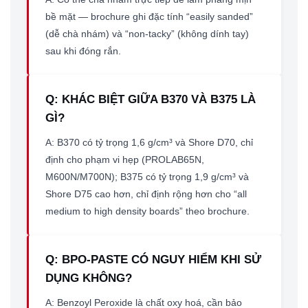
bề mặt — brochure ghi đặc tính “easily sanded”
(dễ chà nhám) và “non-tacky” (không dính tay)
sau khi đóng rắn.
Q: KHÁC BIỆT GIỮA B370 VÀ B375 LÀ
GÌ?
A: B370 có tỷ trọng 1,6 g/cm³ và Shore D70, chỉ
định cho phạm vi hẹp (PROLAB65N,
M600N/M700N); B375 có tỷ trọng 1,9 g/cm³ và
Shore D75 cao hơn, chỉ định rộng hơn cho “all
medium to high density boards” theo brochure.
Q: BPO-PASTE CÓ NGUY HIỂM KHI SỬ
DỤNG KHÔNG?
A: Benzoyl Peroxide là chất oxy hoá, cần bảo