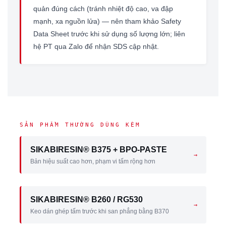
quản đúng cách (tránh nhiệt độ cao, va đập
mạnh, xa nguồn lửa) — nên tham khảo Safety
Data Sheet trước khi sử dụng số lượng lớn; liên
hệ PT qua Zalo để nhận SDS cập nhật.
SẢN PHẨM THƯỜNG DÙNG KÈM
SIKABIRESIN® B375 + BPO-PASTE
→
Bản hiệu suất cao hơn, phạm vi tấm rộng hơn
SIKABIRESIN® B260 / RG530
→
Keo dán ghép tấm trước khi san phẳng bằng B370