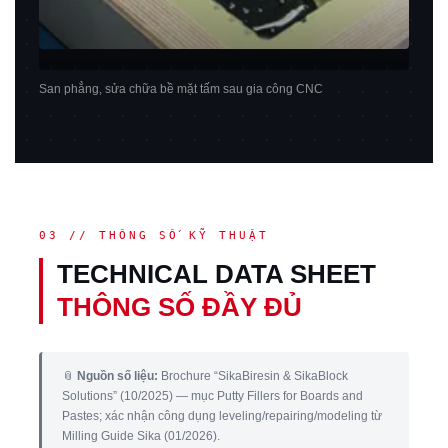
San phẳng, sửa chữa bề mặt tấm sau gia công CNC
03 // THÔNG SỐ KỸ THUẬT
TECHNICAL DATA SHEET
THÔNG SỐ ĐẦY ĐỦ
📎
Nguồn số liệu:
Brochure “SikaBiresin & SikaBlock
Solutions” (10/2025) — mục Putty Fillers for Boards and
Pastes; xác nhận công dụng leveling/repairing/modeling từ
Milling Guide Sika (01/2026).