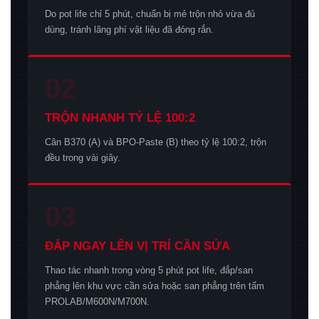
Do pot life chỉ 5 phút, chuẩn bị mẻ trộn nhỏ vừa đủ
dùng, tránh lãng phí vật liệu đã đóng rắn.
02
TRỘN NHANH TỶ LỆ 100:2
Cân B370 (A) và BPO-Paste (B) theo tỷ lệ 100:2, trộn
đều trong vài giây.
03
ĐẮP NGAY LÊN VỊ TRÍ CẦN SỬA
Thao tác nhanh trong vòng 5 phút pot life, đắp/san
phẳng lên khu vực cần sửa hoặc san phẳng trên tấm
PROLAB/M600N/M700N.