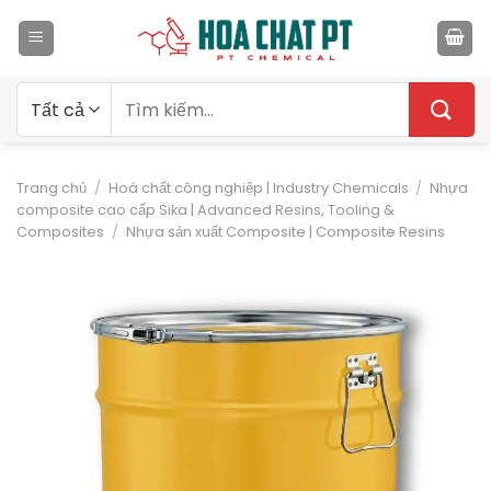
Bỏ
qua
nội
dung
Tìm
kiếm:
Trang chủ
/
Hoá chất công nghiệp | Industry Chemicals
/
Nhựa
composite cao cấp Sika | Advanced Resins, Tooling &
Composites
/
Nhựa sản xuất Composite | Composite Resins