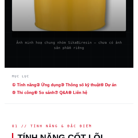
Ảnh minh hoạ chung nhóm SikaBiresin — chưa có ảnh
sản phẩm riêng
MỤC LỤC
① Tính năng
② Ứng dụng
③ Thông số kỹ thuật
④ Dự án
⑤ Thi công
⑥ So sánh
⑦ Q&A
⑧ Liên hệ
01 // TÍNH NĂNG & ĐẶC ĐIỂM
TÍNH NĂNG CỐT LÕI