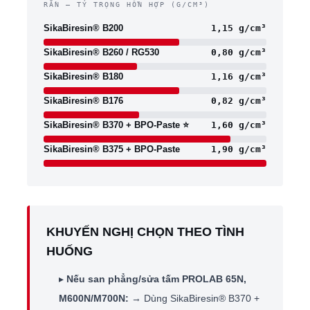
RẮN — TỶ TRỌNG HỖN HỢP (G/CM³)
SikaBiresin® B200
1,15 g/cm³
SikaBiresin® B260 / RG530
0,80 g/cm³
SikaBiresin® B180
1,16 g/cm³
SikaBiresin® B176
0,82 g/cm³
SikaBiresin® B370 + BPO-Paste ⭐
1,60 g/cm³
SikaBiresin® B375 + BPO-Paste
1,90 g/cm³
KHUYẾN NGHỊ CHỌN THEO TÌNH
HUỐNG
▸
Nếu san phẳng/sửa tấm PROLAB 65N,
M600N/M700N:
→ Dùng SikaBiresin® B370 +