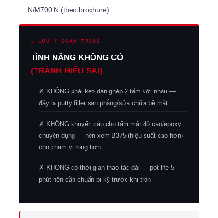
N/M700 N (theo brochure)
⚠ LƯU Ý QUAN TRỌNG
TÍNH NĂNG KHÔNG CÓ
(TRÁNH HIỂU SAI)
✗ KHÔNG phải keo dán ghép 2 tấm với nhau —
đây là putty filler san phẳng/sửa chữa bề mặt
✗ KHÔNG khuyến cáo cho tấm mật độ cao/epoxy
chuyên dụng — nên xem B375 (hiệu suất cao hơn)
cho phạm vi rộng hơn
✗ KHÔNG có thời gian thao tác dài — pot life 5
phút nên cần chuẩn bị kỹ trước khi trộn