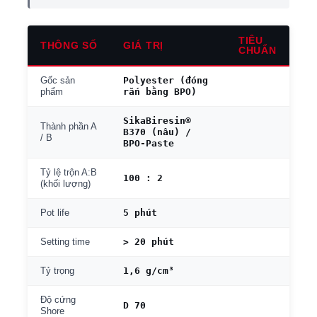
TIÊU
THÔNG SỐ
GIÁ TRỊ
CHUẨN
Polyester (đóng
Gốc sản
rắn bằng BPO)
phẩm
SikaBiresin®
Thành phần A
B370 (nâu) /
/ B
BPO-Paste
Tỷ lệ trộn A:B
100 : 2
(khối lượng)
5 phút
Pot life
> 20 phút
Setting time
1,6 g/cm³
Tỷ trọng
Độ cứng
D 70
Shore