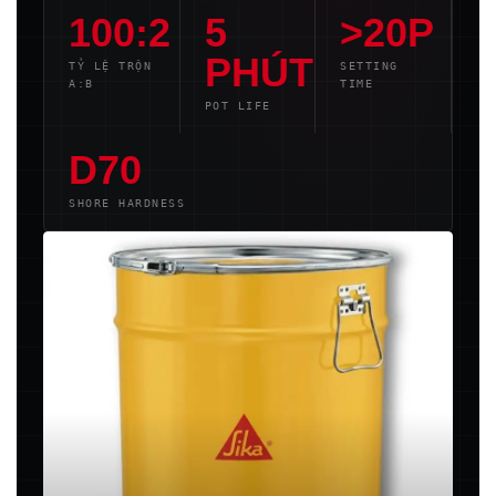
100:2
5
>20P
PHÚT
TỶ LỆ TRỘN
SETTING
A:B
TIME
POT LIFE
D70
SHORE HARDNESS