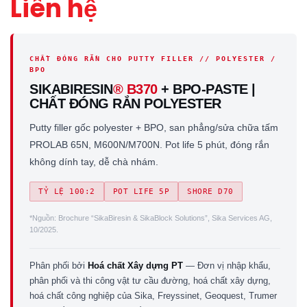
Liên hệ
CHẤT ĐÓNG RẮN CHO PUTTY FILLER // POLYESTER /
BPO
SIKABIRESIN
® B370
+ BPO-PASTE |
CHẤT ĐÓNG RẮN POLYESTER
Putty filler gốc polyester + BPO, san phẳng/sửa chữa tấm
PROLAB 65N, M600N/M700N. Pot life 5 phút, đóng rắn
không dính tay, dễ chà nhám.
TỶ LỆ 100:2
POT LIFE 5P
SHORE D70
*Nguồn: Brochure “SikaBiresin & SikaBlock Solutions”, Sika Services AG,
10/2025.
Phân phối bởi
Hoá chất Xây dựng PT
— Đơn vị nhập khẩu,
phân phối và thi công vật tư cầu đường, hoá chất xây dựng,
hoá chất công nghiệp của Sika, Freyssinet, Geoquest, Trumer