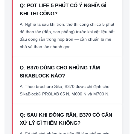
Q: POT LIFE 5 PHÚT CÓ Ý NGHĨA GÌ
KHI THI CÔNG?
A: Nghĩa là sau khi trộn, thợ thi công chỉ có 5 phút
để thao tác (đắp, san phẳng) trước khi vật liệu bắt
đầu đóng rắn trong hộp trộn — cần chuẩn bị mẻ
nhỏ và thao tác nhanh gọn.
Q: B370 DÙNG CHO NHỮNG TẤM
SIKABLOCK NÀO?
A: Theo brochure Sika, B370 được chỉ định cho
SikaBlock® PROLAB 65 N, M600 N và M700 N.
Q: SAU KHI ĐÓNG RẮN, B370 CÓ CẦN
XỬ LÝ GÌ THÊM KHÔNG?
A: Có thể chà nhám trực tiếp để làm phẳng mịn