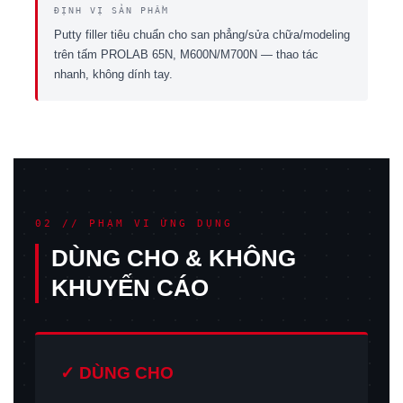
ĐỊNH VỊ SẢN PHẨM
Putty filler tiêu chuẩn cho san phẳng/sửa chữa/modeling
trên tấm PROLAB 65N, M600N/M700N — thao tác
nhanh, không dính tay.
02 // PHẠM VI ỨNG DỤNG
DÙNG CHO & KHÔNG
KHUYẾN CÁO
✓ DÙNG CHO