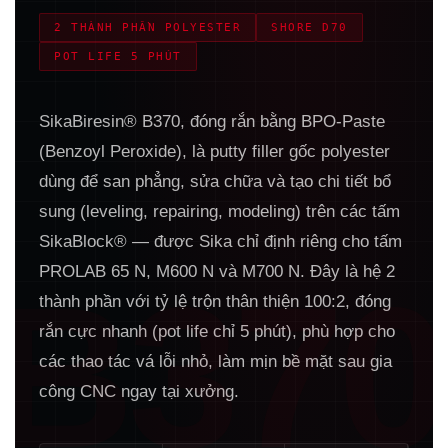
2 THÀNH PHẦN POLYESTER
SHORE D70
POT LIFE 5 PHÚT
SikaBiresin® B370, đóng rắn bằng BPO-Paste
(Benzoyl Peroxide), là putty filler gốc polyester
dùng để san phẳng, sửa chữa và tạo chi tiết bổ
sung (leveling, repairing, modeling) trên các tấm
SikaBlock® — được Sika chỉ định riêng cho tấm
PROLAB 65 N, M600 N và M700 N. Đây là hệ 2
B370
thành phần với tỷ lệ trộn thân thiện 100:2, đóng
rắn cực nhanh (pot life chỉ 5 phút), phù hợp cho
các thao tác vá lỗi nhỏ, làm mịn bề mặt sau gia
công CNC ngay tại xưởng.