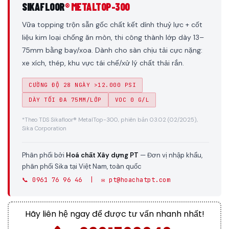
SIKAFLOOR
® METALTOP-300
Vữa topping trộn sẵn gốc chất kết dính thuỷ lực + cốt
liệu kim loại chống ăn mòn, thi công thành lớp dày 13–
75mm bằng bay/xoa. Dành cho sàn chịu tải cực nặng:
xe xích, thép, khu vực tái chế/xử lý chất thải rắn.
CƯỜNG ĐỘ 28 NGÀY >12.000 PSI
DÀY TỐI ĐA 75MM/LỚP
VOC 0 G/L
*Theo TDS Sikafloor® MetalTop-300, phiên bản 03.02 (02/2025),
Sika Corporation
Phân phối bởi
Hoá chất Xây dựng PT
— Đơn vị nhập khẩu,
phân phối Sika tại Việt Nam, toàn quốc
📞 0961 76 96 46 | ✉️ pt@hoachatpt.com
Hãy liên hệ ngay để được tư vấn nhanh nhất!