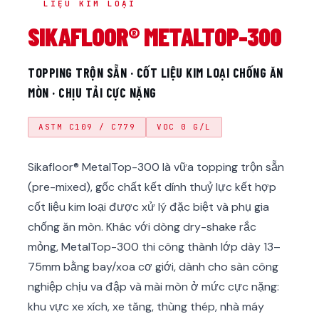
LIỆU KIM LOẠI
SIKAFLOOR® METALTOP-300
TOPPING TRỘN SẴN · CỐT LIỆU KIM LOẠI CHỐNG ĂN
MÒN · CHỊU TẢI CỰC NẶNG
ASTM C109 / C779
VOC 0 G/L
Sikafloor® MetalTop-300 là vữa topping trộn sẵn
(pre-mixed), gốc chất kết dính thuỷ lực kết hợp
cốt liệu kim loại được xử lý đặc biệt và phụ gia
chống ăn mòn. Khác với dòng dry-shake rắc
mỏng, MetalTop-300 thi công thành lớp dày 13–
75mm bằng bay/xoa cơ giới, dành cho sàn công
nghiệp chịu va đập và mài mòn ở mức cực nặng:
khu vực xe xích, xe tăng, thùng thép, nhà máy