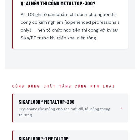
Q: AI NÊN THI CÔNG METALTOP-300?
A: TDS ghi rõ sản phẩm chỉ dành cho người thi
công có kinh nghiệm (experienced professionals
only) — nên tổ chức họp tiền thi công với kỹ sư
Sika/PT trước khi triển khai diện rộng.
CÙNG DÒNG CHẤT TĂNG CỨNG KIM LOẠI
SIKAFLOOR® METALTOP-200
→
Dry-shake rắc mỏng cho sàn mới đổ, tải nặng thông
thường
SIKAFLOOR®-1 METALTOP