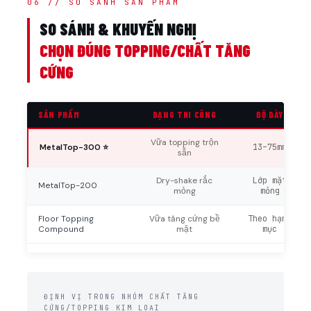
06 // SO SÁNH SẢN PHẨM
SO SÁNH & KHUYẾN NGHỊ
CHỌN ĐÚNG TOPPING/CHẤT TĂNG
CỨNG
SẢN PHẨM
DẠNG THI CÔNG
ĐỘ DÀY
Vữa topping trộn
MetalTop-300 ⭐
13–75mm
sẵn
Dry-shake rắc
Lớp mặt
MetalTop-200
mỏng
mỏng
Floor Topping
Vữa tăng cứng bề
Theo hạng
Compound
mặt
mục
ĐỊNH VỊ TRONG NHÓM CHẤT TĂNG
CỨNG/TOPPING KIM LOẠI