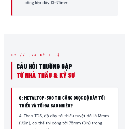
công lớp dày 13–75mm
07 // Q&A KỸ THUẬT
CÂU HỎI THƯỜNG GẶP
TỪ NHÀ THẦU & KỸ SƯ
Q: METALTOP-300 THI CÔNG ĐƯỢC ĐỘ DÀY TỐI
THIỂU VÀ TỐI ĐA BAO NHIÊU?
A: Theo TDS, độ dày tối thiểu tuyệt đối là 13mm
(1/2in), có thể thi công tới 75mm (3in) trong