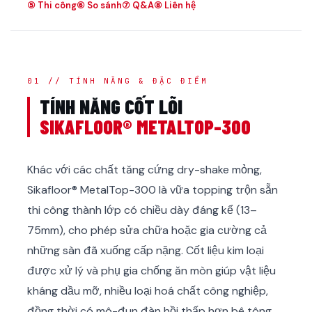
⑤ Thi công
⑥ So sánh
⑦ Q&A
⑧ Liên hệ
01 // TÍNH NĂNG & ĐẶC ĐIỂM
TÍNH NĂNG CỐT LÕI
SIKAFLOOR® METALTOP-300
Khác với các chất tăng cứng dry-shake mỏng,
Sikafloor® MetalTop-300 là vữa topping trộn sẵn
thi công thành lớp có chiều dày đáng kể (13–
75mm), cho phép sửa chữa hoặc gia cường cả
những sàn đã xuống cấp nặng. Cốt liệu kim loại
được xử lý và phụ gia chống ăn mòn giúp vật liệu
kháng dầu mỡ, nhiều loại hoá chất công nghiệp,
đồng thời có mô-đun đàn hồi thấp hơn bê tông