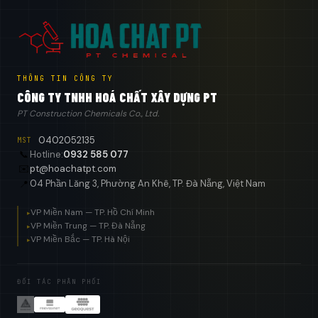
THÔNG TIN CÔNG TY
CÔNG TY TNHH HOÁ CHẤT XÂY DỰNG PT
PT Construction Chemicals Co., Ltd.
0402052135
MST
📞
Hotline:
0932 585 077
✉️
pt@hoachatpt.com
04 Phần Lăng 3, Phường An Khê, TP. Đà Nẵng, Việt Nam
📍
VP Miền Nam — TP. Hồ Chí Minh
▸
VP Miền Trung — TP. Đà Nẵng
▸
VP Miền Bắc — TP. Hà Nội
▸
ĐỐI TÁC PHÂN PHỐI