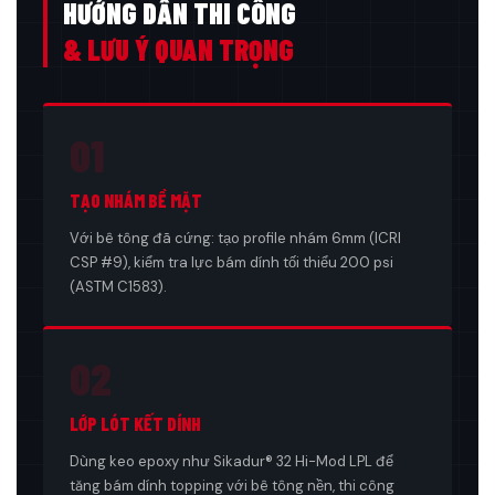
HƯỚNG DẪN THI CÔNG
& LƯU Ý QUAN TRỌNG
01
TẠO NHÁM BỀ MẶT
Với bê tông đã cứng: tạo profile nhám 6mm (ICRI
CSP #9), kiểm tra lực bám dính tối thiểu 200 psi
(ASTM C1583).
02
LỚP LÓT KẾT DÍNH
Dùng keo epoxy như Sikadur® 32 Hi-Mod LPL để
tăng bám dính topping với bê tông nền, thi công