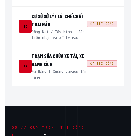
CƠ SỞ XỬ LÝ/TÁI CHẾ CHẤT
THẢI RẮN
ĐÃ THI CÔNG
TC
Đồng Nai / Tây Ninh | Sàn
tiếp nhận và xử lý rác
TRẠM SỬA CHỮA XE TẢI, XE
BÁNH XÍCH
ĐÃ THI CÔNG
GA
Đà Nẵng | Xưởng garage tải
nặng
05 // QUY TRÌNH THI CÔNG