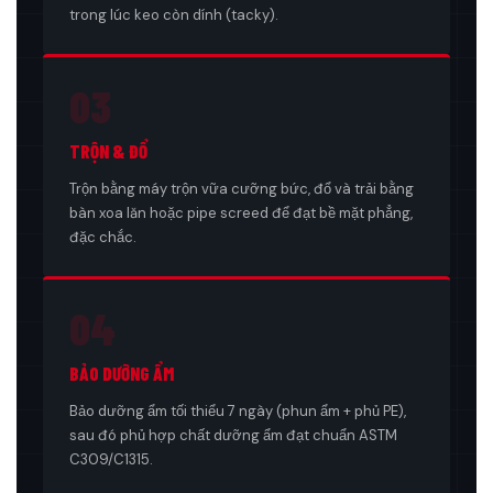
trong lúc keo còn dính (tacky).
03
TRỘN & ĐỔ
Trộn bằng máy trộn vữa cưỡng bức, đổ và trải bằng
bàn xoa lăn hoặc pipe screed để đạt bề mặt phẳng,
đặc chắc.
04
BẢO DƯỠNG ẨM
Bảo dưỡng ẩm tối thiểu 7 ngày (phun ẩm + phủ PE),
sau đó phủ hợp chất dưỡng ẩm đạt chuẩn ASTM
C309/C1315.