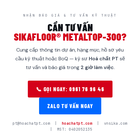
NHẬN BÁO GIÁ & TƯ VẤN KỸ THUẬT
CẦN TƯ VẤN
SIKAFLOOR® METALTOP-300?
Cung cấp thông tin dự án, hạng mục, hồ sơ yêu
cầu kỹ thuật hoặc BoQ — kỹ sư
Hoá chất PT
sẽ
tư vấn và báo giá trong
2 giờ làm việc
.
📞 GỌI NGAY: 0961 76 96 46
ZALO TƯ VẤN NGAY
pt@hoachatpt.com |
hoachatpt.com
| vnsika.com
| MST: 0402052135