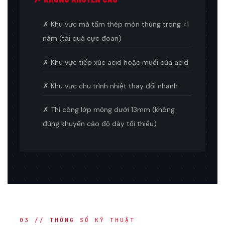
✗ Khu vực mà tấm thép mòn thủng trong <1
năm (tải quá cực đoan)
✗ Khu vực tiếp xúc acid hoặc muối của acid
✗ Khu vực chu trình nhiệt thay đổi nhanh
✗ Thi công lớp mỏng dưới 13mm (không
đúng khuyến cáo độ dày tối thiểu)
03 // THÔNG SỐ KỸ THUẬT