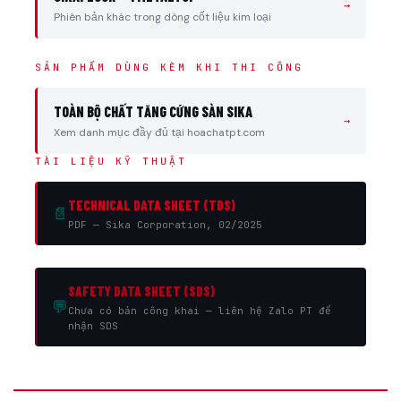
→
Phiên bản khác trong dòng cốt liệu kim loại
SẢN PHẨM DÙNG KÈM KHI THI CÔNG
TOÀN BỘ CHẤT TĂNG CỨNG SÀN SIKA
→
Xem danh mục đầy đủ tại hoachatpt.com
TÀI LIỆU KỸ THUẬT
TECHNICAL DATA SHEET (TDS)
📄
PDF — Sika Corporation, 02/2025
SAFETY DATA SHEET (SDS)
💬
Chưa có bản công khai — liên hệ Zalo PT để
nhận SDS