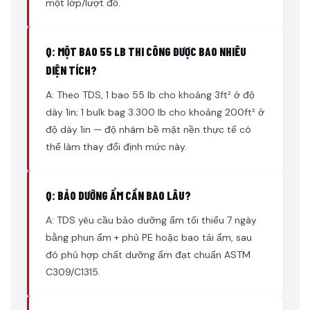
một lớp/lượt đổ.
Q: MỘT BAO 55 LB THI CÔNG ĐƯỢC BAO NHIÊU
DIỆN TÍCH?
A: Theo TDS, 1 bao 55 lb cho khoảng 3ft² ở độ
dày 1in; 1 bulk bag 3.300 lb cho khoảng 200ft² ở
độ dày 1in — độ nhám bề mặt nền thực tế có
thể làm thay đổi định mức này.
Q: BẢO DƯỠNG ẨM CẦN BAO LÂU?
A: TDS yêu cầu bảo dưỡng ẩm tối thiểu 7 ngày
bằng phun ẩm + phủ PE hoặc bao tải ẩm, sau
đó phủ hợp chất dưỡng ẩm đạt chuẩn ASTM
C309/C1315.