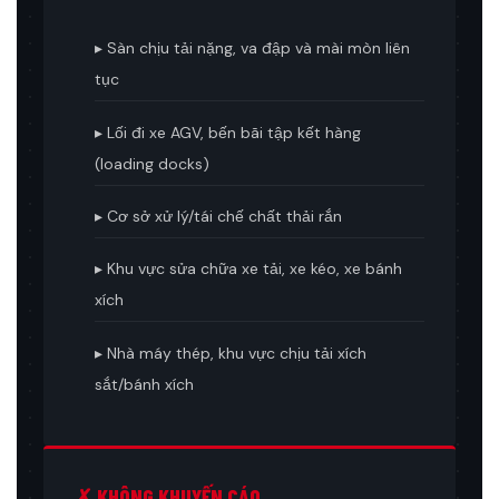
▸ Sàn chịu tải nặng, va đập và mài mòn liên
tục
▸ Lối đi xe AGV, bến bãi tập kết hàng
(loading docks)
▸ Cơ sở xử lý/tái chế chất thải rắn
▸ Khu vực sửa chữa xe tải, xe kéo, xe bánh
xích
▸ Nhà máy thép, khu vực chịu tải xích
sắt/bánh xích
✗ KHÔNG KHUYẾN CÁO