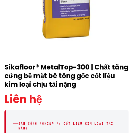
Sikafloor® MetalTop-300 | Chất tăng
cứng bề mặt bê tông gốc cốt liệu
kim loại chịu tải nặng
Liên hệ
SÀN CÔNG NGHIỆP // CỐT LIỆU KIM LOẠI TẢI
NẶNG