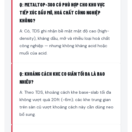
Q: METALTOP-300 CÓ PHÙ HỢP CHO KHU VỰC
TIẾP XÚC DẦU MỠ, HOÁ CHẤT CÔNG NGHIỆP
KHÔNG?
A: Có, TDS ghi nhận bề mặt mật độ cao (high-
density), kháng dầu, mỡ và nhiều loại hoá chất
công nghiệp — nhưng không kháng acid hoặc
muối của acid.
Q: KHOẢNG CÁCH KHE CO GIÃN TỐI ĐA LÀ BAO
NHIÊU?
A: Theo TDS, khoảng cách khe base-slab tối đa
không vượt quá 20ft (~6m); các khe trung gian
trên sàn cũ vượt khoảng cách này cần dùng neo
bổ sung.