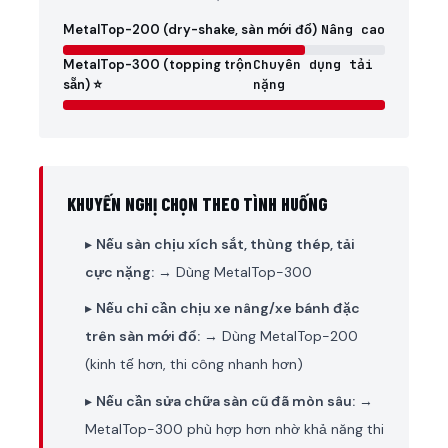
MetalTop-200 (dry-shake, sàn mới đổ)
Nâng cao
MetalTop-300 (topping trộn
Chuyên dụng tải
sẵn) ⭐
nặng
KHUYẾN NGHỊ CHỌN THEO TÌNH HUỐNG
▸
Nếu sàn chịu xích sắt, thùng thép, tải
cực nặng:
→ Dùng MetalTop-300
▸
Nếu chỉ cần chịu xe nâng/xe bánh đặc
trên sàn mới đổ:
→ Dùng MetalTop-200
(kinh tế hơn, thi công nhanh hơn)
▸
Nếu cần sửa chữa sàn cũ đã mòn sâu:
→
MetalTop-300 phù hợp hơn nhờ khả năng thi