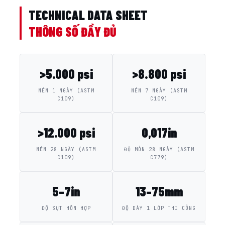
TECHNICAL DATA SHEET
THÔNG SỐ ĐẦY ĐỦ
>5.000 psi
>8.800 psi
NÉN 1 NGÀY (ASTM
NÉN 7 NGÀY (ASTM
C109)
C109)
>12.000 psi
0,017in
NÉN 28 NGÀY (ASTM
ĐỘ MÒN 28 NGÀY (ASTM
C109)
C779)
5–7in
13–75mm
ĐỘ SỤT HỖN HỢP
ĐỘ DÀY 1 LỚP THI CÔNG