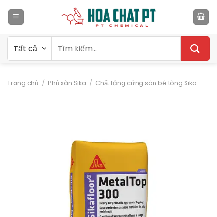
Bỏ
qua
nội
dung
Tìm
kiếm:
Trang chủ
/
Phủ sàn Sika
/
Chất tăng cứng sàn bê tông Sika