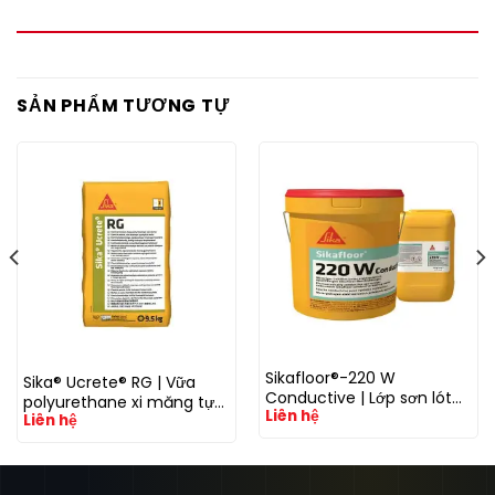
SẢN PHẨM TƯƠNG TỰ
Sikafloor®-220 W
Sika® Ucrete® RG | Vữa
Conductive | Lớp sơn lót
polyurethane xi măng tự
Liên hệ
epoxy dẫn điện cho hệ sàn
Liên hệ
san phẳng chịu hóa chất
chống tĩnh điện ESD
và tải trọng cao cho sàn
công nghiệp