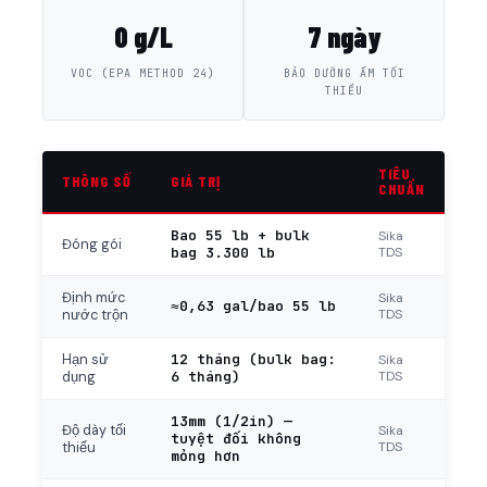
0 g/L
7 ngày
VOC (EPA METHOD 24)
BẢO DƯỠNG ẨM TỐI
THIỂU
TIÊU
THÔNG SỐ
GIÁ TRỊ
CHUẨN
Bao 55 lb + bulk
Sika
Đóng gói
bag 3.300 lb
TDS
Định mức
Sika
≈0,63 gal/bao 55 lb
TDS
nước trộn
12 tháng (bulk bag:
Hạn sử
Sika
6 tháng)
TDS
dụng
13mm (1/2in) —
Độ dày tối
Sika
tuyệt đối không
TDS
thiểu
mỏng hơn