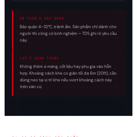
AN TOÀN & BẢO QUẢN
Bảo quản 4–32°C, tránh ẩm. Sản phẩm chỉ dành cho
người thi công có kinh nghiệm — TDS ghi rõ yêu cầu
này.
LƯU Ý QUAN TRỌNG
Không thêm xi măng, cốt liệu hay phụ gia vào hỗn
hợp. Khoảng cách khe co giãn tối đa 6m (20ft), cần
dùng neo tại vị trí khe nếu vượt khoảng cách này
trên sàn cũ.