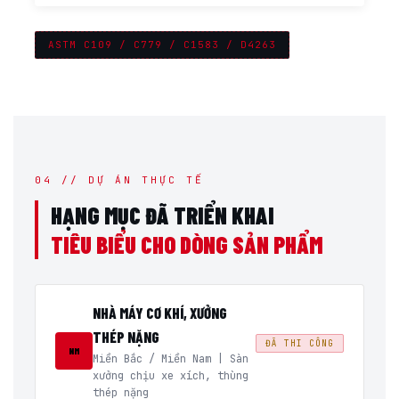
ASTM C109 / C779 / C1583 / D4263
04 // DỰ ÁN THỰC TẾ
HẠNG MỤC ĐÃ TRIỂN KHAI
TIÊU BIỂU CHO DÒNG SẢN PHẨM
NHÀ MÁY CƠ KHÍ, XƯỞNG
THÉP NẶNG
ĐÃ THI CÔNG
NM
Miền Bắc / Miền Nam | Sàn
xưởng chịu xe xích, thùng
thép nặng