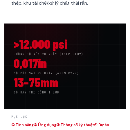
thép, khu tái chế/xử lý chất thải rắn.
>12.000 psi
CƯỜNG ĐỘ NÉN 28 NGÀY (ASTM C109)
0,017in
ĐỘ MÒN SAU 28 NGÀY (ASTM C779)
13–75mm
ĐỘ DÀY THI CÔNG 1 LỚP
MỤC LỤC
① Tính năng
② Ứng dụng
③ Thông số kỹ thuật
④ Dự án