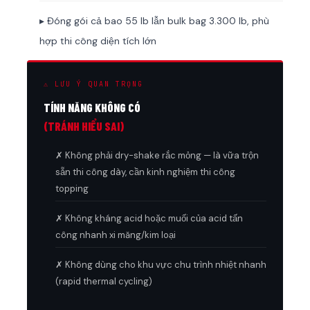
▸ Đóng gói cả bao 55 lb lẫn bulk bag 3.300 lb, phù
hợp thi công diện tích lớn
⚠ LƯU Ý QUAN TRỌNG
TÍNH NĂNG KHÔNG CÓ
(TRÁNH HIỂU SAI)
✗ Không phải dry-shake rắc mỏng — là vữa trộn
sẵn thi công dày, cần kinh nghiệm thi công
topping
✗ Không kháng acid hoặc muối của acid tấn
công nhanh xi măng/kim loại
✗ Không dùng cho khu vực chu trình nhiệt nhanh
(rapid thermal cycling)