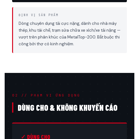
ĐỊNH VỊ SẢN PHẨM
Dòng chuyên dụng tải cực nặng, dành cho nhà máy
thép, khu tái chế, trạm sửa chữa xe xích/xe tải nặng —
vượt trên phân khúc của MetalTop-200. Bắt buộc thi
công bởi thợ có kinh nghiệm.
02 // PHẠM VI ỨNG DỤNG
DÙNG CHO & KHÔNG KHUYẾN CÁO
✓ DÙNG CHO