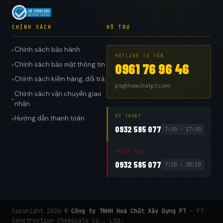
CHÍNH SÁCH
HỖ TRỢ
Chính sách bảo hành
▸
HOTLINE TƯ VẤN
Chính sách bảo mật thông tin
0961 76 96 46
▸
Chính sách kiểm hàng, đổi trả
▸
pt@hoachatpt.com
Chính sách vận chuyển giao
▸
nhận
KỸ THUẬT
Hướng dẫn thanh toán
▸
0932 585 077
7:30 – 17:30
KHIẾU NẠI
0932 585 077
7:30 – 20:30
Copyright 2026 ©
Công ty TNHH Hoá Chất Xây Dựng PT
— PT
Construction Chemicals Co., Ltd.