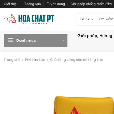
Bỏ
Giới thiệu
Thông báo
Tuyển dụng
Giải pháp chống thấm Sika
qua
nội
Tìm
kiếm:
dung
Giải pháp, Hướng
Danh mục
Trang chủ
/
Phủ sàn Sika
/
Chất tăng cứng sàn bê tông Sika