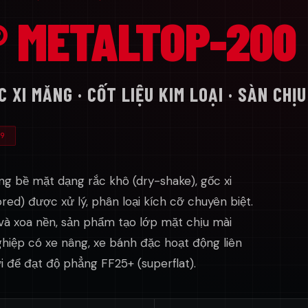
® METALTOP-200
XI MĂNG · CỐT LIỆU KIM LOẠI · SÀN CHỊ
9
ng bề mặt dạng rắc khô (dry-shake), gốc xi
red) được xử lý, phân loại kích cỡ chuyên biệt.
và xoa nền, sản phẩm tạo lớp mặt chịu mài
hiệp có xe nâng, xe bánh đặc hoạt động liên
i để đạt độ phẳng FF25+ (superflat).