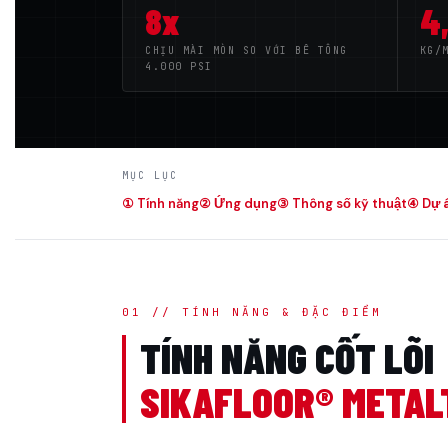
8x
4
CHỊU MÀI MÒN SO VỚI BÊ TÔNG
KG/
4.000 PSI
MỤC LỤC
① Tính năng
② Ứng dụng
③ Thông số kỹ thuật
④ Dự 
01 // TÍNH NĂNG & ĐẶC ĐIỂM
TÍNH NĂNG CỐT LÕI
SIKAFLOOR® METAL