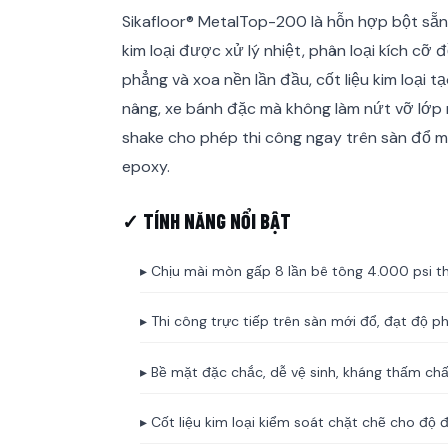
Sikafloor® MetalTop-200 là hỗn hợp bột sẵn
kim loại được xử lý nhiệt, phân loại kích cỡ 
phẳng và xoa nền lần đầu, cốt liệu kim loại 
nâng, xe bánh đặc mà không làm nứt vỡ lớp
shake cho phép thi công ngay trên sàn đổ m
epoxy.
✓ TÍNH NĂNG NỔI BẬT
▸ Chịu mài mòn gấp 8 lần bê tông 4.000 psi t
▸ Thi công trực tiếp trên sàn mới đổ, đạt độ p
▸ Bề mặt đặc chắc, dễ vệ sinh, kháng thấm chấ
▸ Cốt liệu kim loại kiểm soát chặt chẽ cho độ 