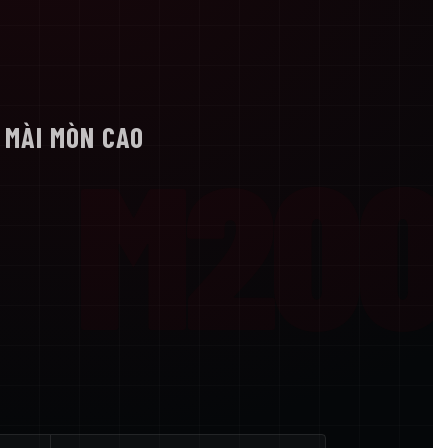
U MÀI MÒN CAO
M200