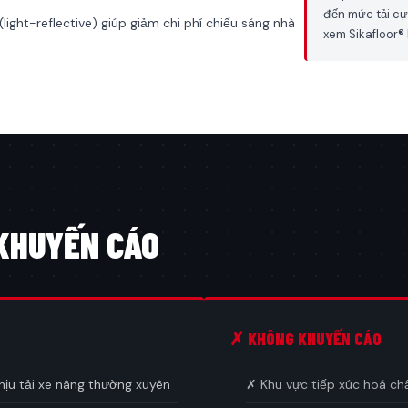
đến mức tải cự
ight-reflective) giúp giảm chi phí chiếu sáng nhà
xem Sikafloor®
KHUYẾN CÁO
✗ KHÔNG KHUYẾN CÁO
hịu tải xe nâng thường xuyên
✗ Khu vực tiếp xúc hoá ch