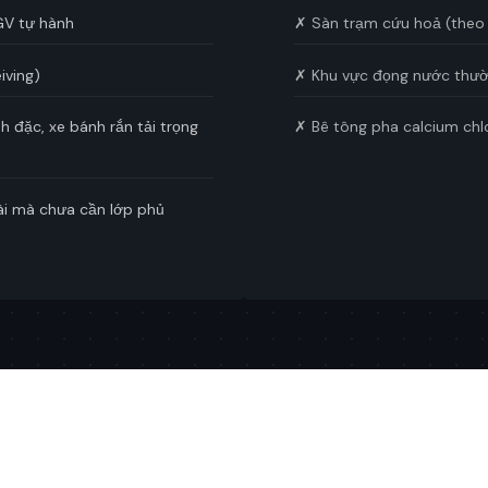
AGV tự hành
✗ Sàn trạm cứu hoả (theo 
iving)
✗ Khu vực đọng nước thườ
 đặc, xe bánh rắn tải trọng
✗ Bê tông pha calcium chl
dài mà chưa cần lớp phủ