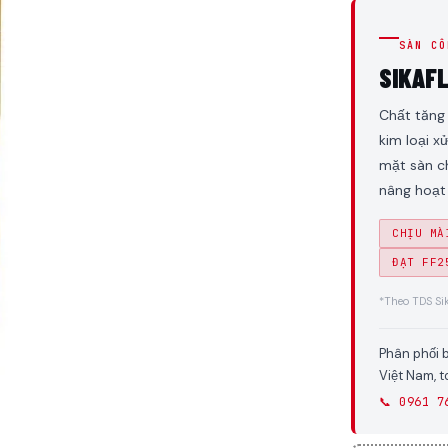
SÀN CÔ
SIKAF
Chất tăng 
kim loại x
mặt sàn c
nâng hoạt 
CHỊU MÀ
ĐẠT FF2
*Theo TDS Si
Phân phối 
Việt Nam, 
📞 0961 7