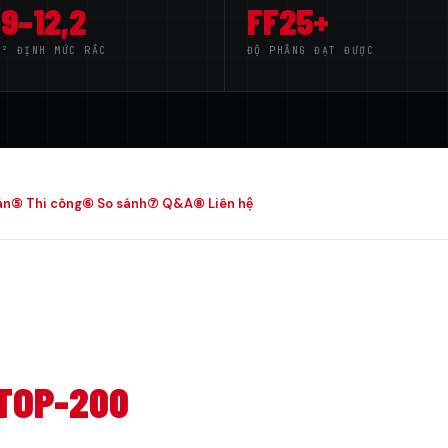
,9–12,2
FF25+
M² ĐỊNH MỨC RẮC
ĐỘ PHẲNG ĐẠT ĐƯỢC
án
⑤ Thi công
⑥ So sánh
⑦ Q&A
⑧ Liên hệ
TOP-200