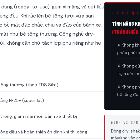
 dùng (ready-to-use), gồm xi măng và cốt liệu
⚠ LƯU Ý QUA
đồng đều. Khi rắc lên bê tông tươi vừa san
TÍNH NĂNG K
tạo bề mặt đặc chắc, chịu va đập của bánh xe
(TRÁNH HIỂU 
 mặt như bê tông thường. Công nghệ dry-
ới, không cần chờ tách lớp phủ riêng như hệ
✗ Không khá
pháp phủ ep
✗ Không dù
trạm cứu h
hông thường (theo TDS Sika)
✗ Không phả
bê tông đá
hẳng FF25+ (superflat)
t lỏng, giảm mài mòn bánh xe thiết bị
ĐỊNH VỊ SẢN
Dòng dry-shake
đồng đều và hoàn thiện ổn định khi thi công
máy/kho vận c