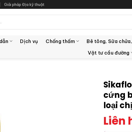
Giải pháp Địa kỹ thuật
 dẫn
Dịch vụ
Chống thấm
Bê tông, Sữa chửa,
Vật tư cầu đường
Sikafl
cứng b
loại c
Liên 