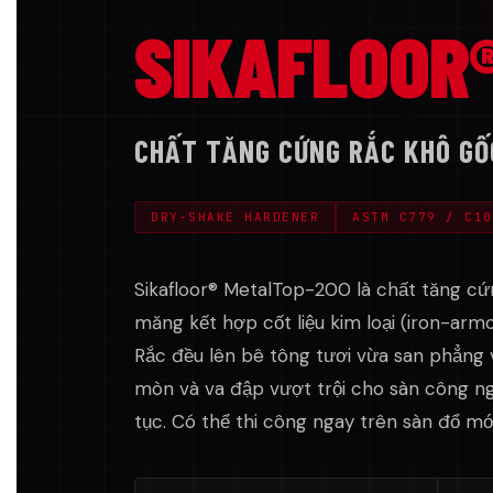
SIKAFLOOR
CHẤT TĂNG CỨNG RẮC KHÔ GỐC 
DRY-SHAKE HARDENER
ASTM C779 / C10
Sikafloor® MetalTop-200 là chất tăng cứ
măng kết hợp cốt liệu kim loại (iron-armo
Rắc đều lên bê tông tươi vừa san phẳng 
mòn và va đập vượt trội cho sàn công ng
tục. Có thể thi công ngay trên sàn đổ mớ