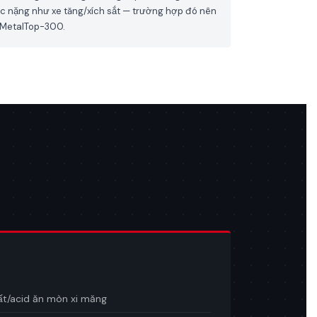
c nặng như xe tăng/xích sắt — trường hợp đó nên
 MetalTop-300.
ất/acid ăn mòn xi măng