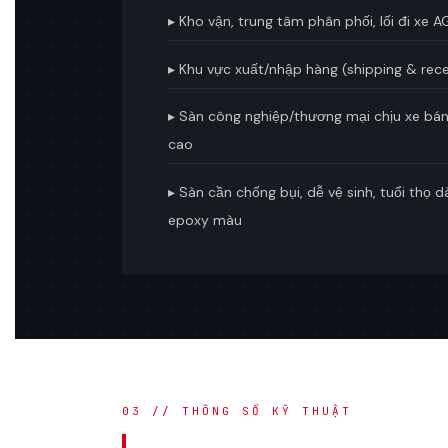
▸ Kho vận, trung tâm phân phối, lối đi xe 
▸ Khu vực xuất/nhập hàng (shipping & rece
▸ Sàn công nghiệp/thương mại chịu xe bánh
cao
▸ Sàn cần chống bụi, dễ vệ sinh, tuổi thọ 
epoxy màu
03 // THÔNG SỐ KỸ THUẬT