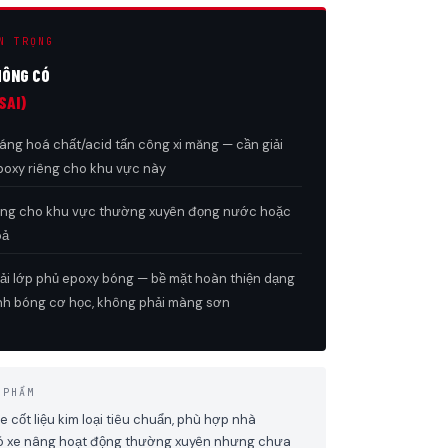
N TRỌNG
HÔNG CÓ
SAI)
ng hoá chất/acid tấn công xi măng — cần giải
oxy riêng cho khu vực này
ng cho khu vực thường xuyên đọng nước hoặc
oả
i lớp phủ epoxy bóng — bề mặt hoàn thiện dạng
nh bóng cơ học, không phải màng sơn
 PHẨM
 cốt liệu kim loại tiêu chuẩn, phù hợp nhà
ó xe nâng hoạt động thường xuyên nhưng chưa