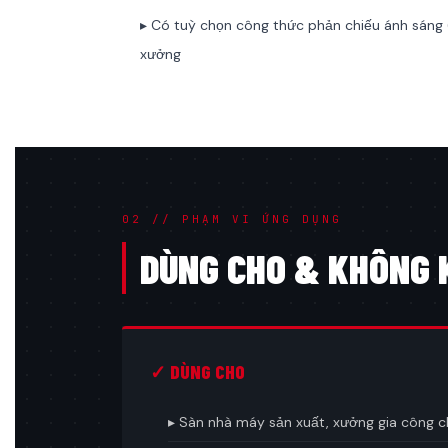
▸ Có tuỳ chọn công thức phản chiếu ánh sáng (l
xưởng
02 // PHẠM VI ỨNG DỤNG
DÙNG CHO & KHÔNG 
✓ DÙNG CHO
▸ Sàn nhà máy sản xuất, xưởng gia công c