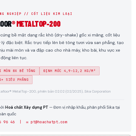
NG NGHIỆP // CỐT LIỆU KIM LOẠI
LOOR
® METALTOP-200
cứng bề mặt dạng rắc khô (dry-shake) gốc xi măng, cốt liệu
ử lý đặc biệt. Rắc trực tiếp lên bê tông tươi vừa san phẳng, tạo
hịu mài mòn và va đập cao cho nhà máy, kho bãi, khu vực xe
động liên tục.
I MÒN 8X BÊ TÔNG
ĐỊNH MỨC 4,9–12,2 KG/M²
5+ SIÊU PHẲNG
kafloor® MetalTop-200, phiên bản 02.02 (02/2025), Sika Corporation
bởi
Hoá chất Xây dựng PT
— Đơn vị nhập khẩu, phân phối Sika tại
toàn quốc
6 96 46 | ✉️ pt@hoachatpt.com