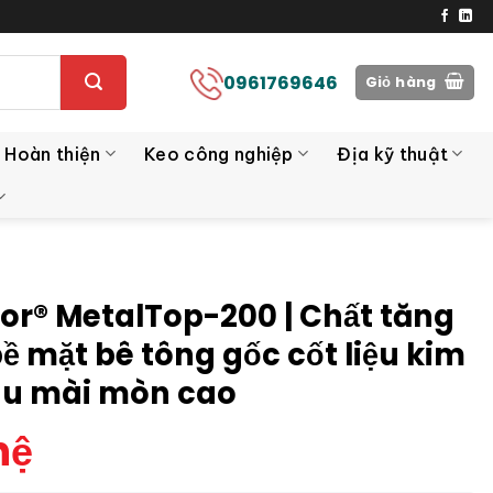
0961769646
Giỏ hàng
 Hoàn thiện
Keo công nghiệp
Địa kỹ thuật
oor® MetalTop-200 | Chất tăng
ề mặt bê tông gốc cốt liệu kim
hịu mài mòn cao
hệ