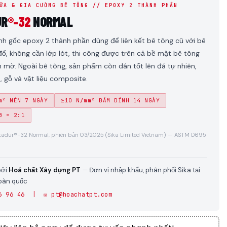
ỮA & GIA CƯỜNG BÊ TÔNG // EPOXY 2 THÀNH PHẦN
UR
®-32
NORMAL
nh gốc epoxy 2 thành phần dùng để liên kết bê tông cũ với bê
ổ, không cần lớp lót, thi công được trên cả bề mặt bê tông
 mờ. Ngoài bê tông, sản phẩm còn dán tốt lên đá tự nhiên,
, gỗ và vật liệu composite.
m² NÉN 7 NGÀY
≥10 N/mm² BÁM DÍNH 14 NGÀY
B = 2:1
ikadur®-32 Normal, phiên bản 03/2025 (Sika Limited Vietnam) — ASTM D695
bởi
Hoá chất Xây dựng PT
— Đơn vị nhập khẩu, phân phối Sika tại
toàn quốc
6 96 46 | ✉️ pt@hoachatpt.com