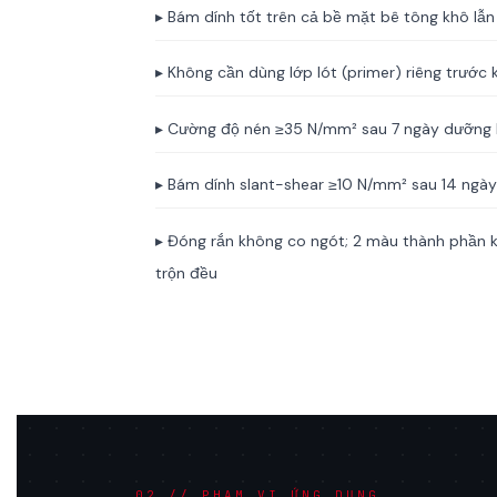
▸ Bám dính tốt trên cả bề mặt bê tông khô l
▸ Không cần dùng lớp lót (primer) riêng trước k
▸ Cường độ nén ≥35 N/mm² sau 7 ngày dưỡng
▸ Bám dính slant-shear ≥10 N/mm² sau 14 ng
▸ Đóng rắn không co ngót; 2 màu thành phần k
trộn đều
02 // PHẠM VI ỨNG DỤNG