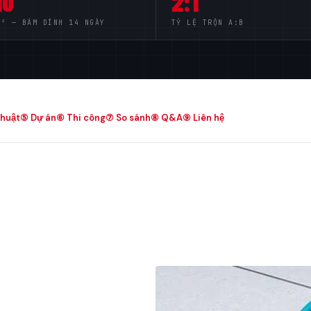
10
2:1
M² — BÁM DÍNH 14 NGÀY
TỶ LỆ TRỘN A:B
thuật
⑤ Dự án
⑥ Thi công
⑦ So sánh
⑧ Q&A
⑨ Liên hệ