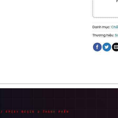
Danh mục:
Chất
Thương hiệu:
S
// EPOXY RESIN 2 THÀNH PHẦN