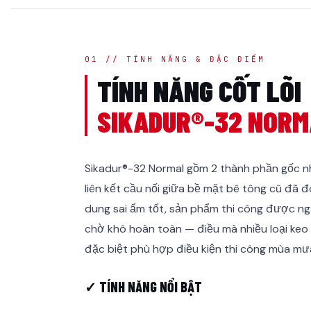
01 // TÍNH NĂNG & ĐẶC ĐIỂM
TÍNH NĂNG CỐT LÕI
SIKADUR®-32 NORM
Sikadur®-32 Normal gồm 2 thành phần gốc n
liên kết cầu nối giữa bề mặt bê tông cũ đã 
dung sai ẩm tốt, sản phẩm thi công được n
chờ khô hoàn toàn — điều mà nhiều loại k
đặc biệt phù hợp điều kiện thi công mùa mưa
✓ TÍNH NĂNG NỔI BẬT