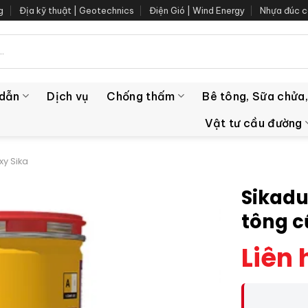
g
Địa kỹ thuật | Geotechnics
Điện Gió | Wind Energy
Nhựa đúc c
 dẫn
Dịch vụ
Chống thấm
Bê tông, Sữa chửa,
Vật tư cầu đường
xy Sika
Sikadu
tông c
Liên 