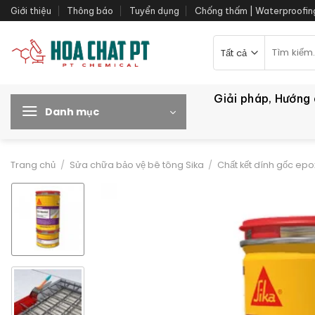
Bỏ
Giới thiệu
Thông báo
Tuyển dụng
Chống thấm | Waterproofin
qua
nội
Tìm
kiếm:
dung
Giải pháp, Hướng
Danh mục
Trang chủ
/
Sửa chữa bảo vệ bê tông Sika
/
Chất kết dính gốc epo