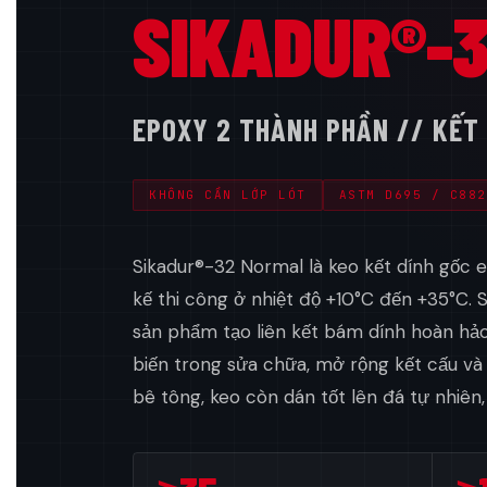
SIKADUR®-
EPOXY 2 THÀNH PHẦN // KẾT 
KHÔNG CẦN LỚP LÓT
ASTM D695 / C882
Sikadur®-32 Normal là keo kết dính gốc e
kế thi công ở nhiệt độ +10°C đến +35°C. 
sản phẩm tạo liên kết bám dính hoàn hả
biến trong sửa chữa, mở rộng kết cấu và 
bê tông, keo còn dán tốt lên đá tự nhiên,