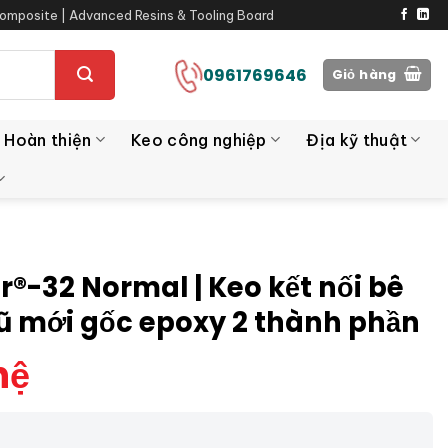
omposite | Advanced Resins & Tooling Board
0961769646
Giỏ hàng
 Hoàn thiện
Keo công nghiệp
Địa kỹ thuật
r®-32 Normal | Keo kết nối bê
ũ mới gốc epoxy 2 thành phần
hệ