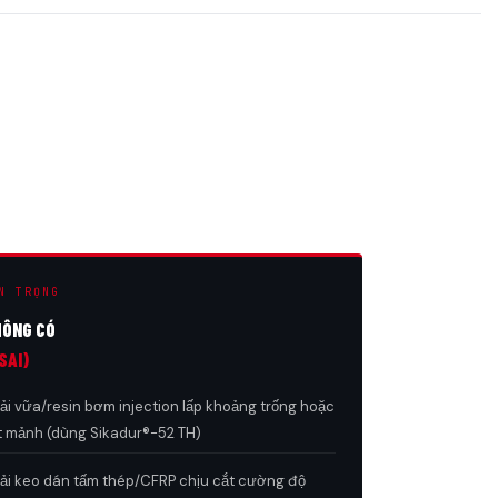
N TRỌNG
HÔNG CÓ
SAI)
i vữa/resin bơm injection lấp khoảng trống hoặc
t mảnh (dùng Sikadur®-52 TH)
ải keo dán tấm thép/CFRP chịu cắt cường độ