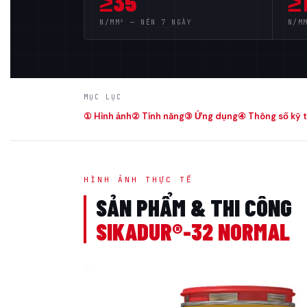
≥35
≥
N/MM² — NÉN 7 NGÀY
N/M
MỤC LỤC
① Hình ảnh
② Tính năng
③ Ứng dụng
④ Thông số kỹ 
HÌNH ẢNH THỰC TẾ
SẢN PHẨM & THI CÔNG
SIKADUR®-32 NORMAL