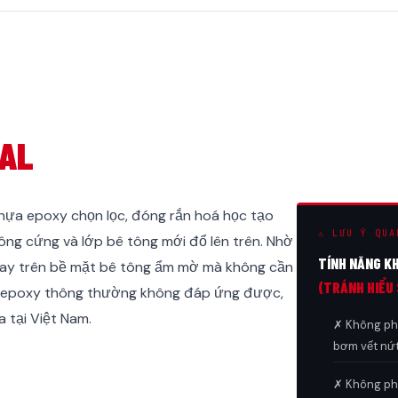
AL
hựa epoxy chọn lọc, đóng rắn hoá học tạo
⚠ LƯU Ý QUA
đông cứng và lớp bê tông mới đổ lên trên. Nhờ
TÍNH NĂNG K
gay trên bề mặt bê tông ẩm mờ mà không cần
(TRÁNH HIỂU 
eo epoxy thông thường không đáp ứng được,
 tại Việt Nam.
✗ Không phả
bơm vết nứ
✗ Không ph