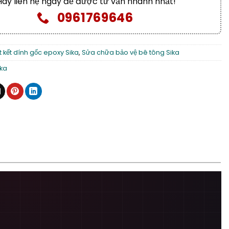
Hãy liên hệ ngay để được tư vấn nhanh nhất!
0961769646
 kết dính gốc epoxy Sika
,
Sửa chữa bảo vệ bê tông Sika
ika