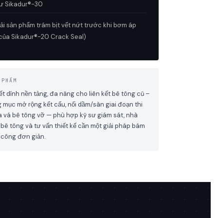
ư Sikadur®-30
i sản phẩm trám bịt vết nứt trước khi bơm áp
ò của Sikadur®-20 Crack Seal)
 PHẨM
t dính nền tảng, đa năng cho liên kết bê tông cũ –
 mục mở rộng kết cấu, nối dầm/sàn giai đoạn thi
 vá bê tông vỡ — phù hợp kỹ sư giám sát, nhà
bê tông và tư vấn thiết kế cần một giải pháp bám
hi công đơn giản.