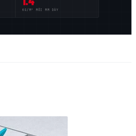
1.4
KG/M² MỖI MM DÀY