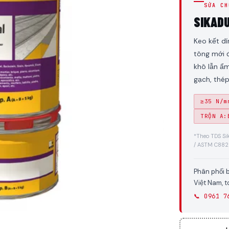
SỬA CH
SIKAD
Keo kết dí
tông mới đ
khô lẫn ẩm
gạch, thép
≥35 N/m
TRỘN A:
*Theo TDS S
/ ASTM C882
Phân phối 
Việt Nam, 
📞 0961 7