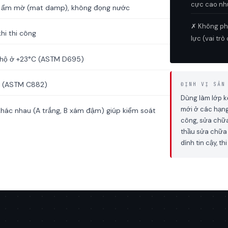
cực cao nh
ẫn ẩm mờ (mat damp), không đọng nước
✗ Không phả
hi thi công
lực (vai tr
 hộ ở +23°C (ASTM D695)
ày (ASTM C882)
ĐỊNH VỊ SẢN
Dùng làm lớp kế
mới ở các hạng
hác nhau (A trắng, B xám đậm) giúp kiểm soát
công, sửa chữa
thầu sửa chữa 
dính tin cậy, t