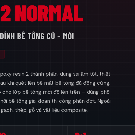
32 NORMAL
DÍNH BÊ TÔNG CŨ – MỚI
poxy resin 2 thành phần, dung sai ẩm tốt, thiết
Sau khi quét lên bề mặt bê tông đã đông cứng,
o cho lớp bê tông mới đổ lên trên — dùng phổ
nối bê tông giai đoạn thi công phân đợt. Ngoài
 gạch, thép, gỗ và vật liệu composite.