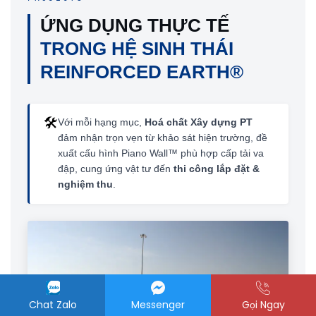
ỨNG DỤNG THỰC TẾ
TRONG HỆ SINH THÁI
REINFORCED EARTH®
🛠️
Với mỗi hạng mục,
Hoá chất Xây dựng PT
đảm nhận trọn vẹn từ khảo sát hiện trường, đề
xuất cấu hình Piano Wall™ phù hợp cấp tải va
đập, cung ứng vật tư đến
thi công lắp đặt &
nghiệm thu
.
Chat Zalo
Messenger
Gọi Ngay