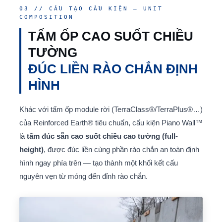
03 // CẤU TẠO CẤU KIỆN — UNIT
COMPOSITION
TẤM ỐP CAO SUỐT CHIỀU
TƯỜNG
ĐÚC LIỀN RÀO CHẮN ĐỊNH
HÌNH
Khác với tấm ốp module rời (TerraClass®/TerraPlus®…)
của Reinforced Earth® tiêu chuẩn, cấu kiện Piano Wall™
là
tấm đúc sẵn cao suốt chiều cao tường (full-
height)
, được đúc liền cùng phần rào chắn an toàn định
hình ngay phía trên — tạo thành một khối kết cấu
nguyên vẹn từ móng đến đỉnh rào chắn.