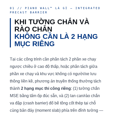
01 // PIANO WALL™ LÀ GÌ — INTEGRATED
PRECAST BARRIER
KHI TƯỜNG CHẮN VÀ
RÀO CHẮN
KHÔNG CẦN LÀ 2 HẠNG
MỤC RIÊNG
Tại các công trình cần phân tách 2 phần xe chạy
ngược chiều ở cao độ thấp, hoặc phân tách giữa
phần xe chạy và khu vực không có người/xe lưu
thông liền kề, phương án truyền thống thường tách
thành
2 hạng mục thi công riêng
: (1) tường chắn
MSE bằng tấm ốp đúc sẵn, và (2) lan can/rào chắn
va đập (crash barrier) đổ bê tông cốt thép tại chỗ
cùng bản đáy (moment slab) phía trên đỉnh tường —