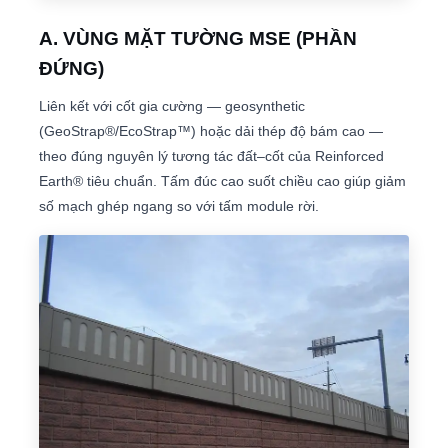
A. VÙNG MẶT TƯỜNG MSE (PHẦN
ĐỨNG)
Liên kết với cốt gia cường — geosynthetic
(GeoStrap®/EcoStrap™) hoặc dải thép độ bám cao —
theo đúng nguyên lý tương tác đất–cốt của Reinforced
Earth® tiêu chuẩn. Tấm đúc cao suốt chiều cao giúp giảm
số mạch ghép ngang so với tấm module rời.