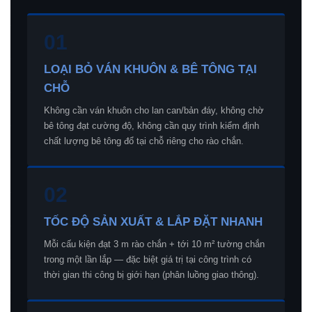
01
LOẠI BỎ VÁN KHUÔN & BÊ TÔNG TẠI
CHỖ
Không cần ván khuôn cho lan can/bản đáy, không chờ
bê tông đạt cường độ, không cần quy trình kiểm định
chất lượng bê tông đổ tại chỗ riêng cho rào chắn.
02
TỐC ĐỘ SẢN XUẤT & LẮP ĐẶT NHANH
Mỗi cấu kiện đạt 3 m rào chắn + tới 10 m² tường chắn
trong một lần lắp — đặc biệt giá trị tại công trình có
thời gian thi công bị giới hạn (phân luồng giao thông).