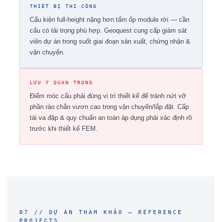
THIẾT BỊ THI CÔNG
Cấu kiện full-height nặng hơn tấm ốp module rời — cần
cẩu có tải trọng phù hợp. Geoquest cung cấp giám sát
viên dự án trong suốt giai đoạn sản xuất, chứng nhận &
vận chuyển.
LƯU Ý QUAN TRỌNG
Điểm móc cẩu phải đúng vị trí thiết kế để tránh nứt vỡ
phần rào chắn vươn cao trong vận chuyển/lắp đặt. Cấp
tải va đập & quy chuẩn an toàn áp dụng phải xác định rõ
trước khi thiết kế FEM.
07 // DỰ ÁN THAM KHẢO — REFERENCE
PROJECTS