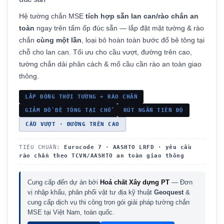
Hệ tường chắn MSE
tích hợp sẵn lan can/rào chắn an
toàn
ngay trên tấm ốp đúc sẵn — lắp đặt mặt tường & rào
chắn
cùng một lần
, loại bỏ hoàn toàn bước đổ bê tông tại
chỗ cho lan can. Tối ưu cho cầu vượt, đường trên cao,
tường chắn dải phân cách & mố cầu cần rào an toàn giao
thông.
LẮP ĐỒNG THỜI TƯỜNG + RÀO CHẮN
GIẢM ĐỔ BÊ TÔNG TẠI CHỖ
RÚT NGẮN TIẾN ĐỘ
CẦU VƯỢT · ĐƯỜNG TRÊN CAO
TIÊU CHUẨN:
Eurocode 7 · AASHTO LRFD · yêu cầu
rào chắn theo TCVN/AASHTO an toàn giao thông
Cung cấp đến dự án bởi
Hoá chất Xây dựng PT
— Đơn
vị nhập khẩu, phân phối vật tư địa kỹ thuật
Geoquest
&
cung cấp dịch vụ thi công trọn gói giải pháp tường chắn
MSE tại Việt Nam, toàn quốc.