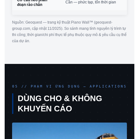
Cần — phức tạp, tốn thời gian
đoạn rào chắn
Nguồn: Geoquest — trang kỹ thuật Piano Wall™ (geoquest-
group.com, cập nhật 11/2025). So sánh mang tính nguyên lý trình tự
thi công; thời gian/chi phí thực tế phụ thuộc quy mô & yêu cầu cụ thể
của dự án.
05 // PHẠM VI ỨNG DỤNG — APPLICATIONS
DÙNG CHO & KHÔNG
KHUYẾN CÁO