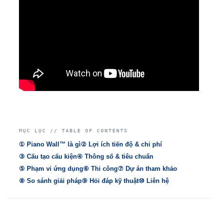
MỤC LỤC // TABLE OF CONTENTS
① Piano Wall™ là gì
② Lợi ích tiến độ & chi phí
③ Cấu tạo cấu kiện
④ Thông số & tiêu chuẩn
⑤ Phạm vi ứng dụng
⑥ Thi công
⑦ Dự án tham khảo
⑧ So sánh giải pháp
⑨ Hỏi đáp kỹ thuật
⑩ Liên hệ