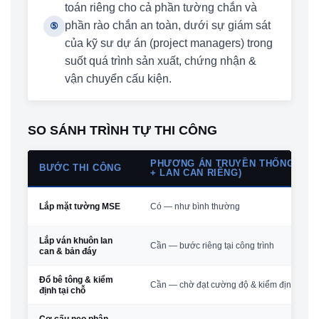
toán riêng cho cả phần tường chắn và
phần rào chắn an toàn, dưới sự giám sát
⑤
của kỹ sư dự án (project managers) trong
suốt quá trình sản xuất, chứng nhận &
vận chuyển cấu kiện.
SO SÁNH TRÌNH TỰ THI CÔNG
PHƯƠNG ÁN TRUYỀN THỐNG (TƯ
BƯỚC THI CÔNG
+ LAN CAN RIÊNG)
Lắp mặt tường MSE
Có — như bình thường
Lắp ván khuôn lan
Cần — bước riêng tại công trình
can & bản đáy
Đổ bê tông & kiểm
Cần — chờ đạt cường độ & kiểm định
định tại chỗ
Cơ cấu neo phân