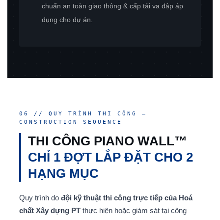
chuẩn an toàn giao thông & cấp tải va đập áp
dụng cho dự án.
06 // QUY TRÌNH THI CÔNG —
CONSTRUCTION SEQUENCE
THI CÔNG PIANO WALL™
CHỈ 1 ĐỢT LẮP ĐẶT CHO 2
HẠNG MỤC
Quy trình do
đội kỹ thuật thi công trực tiếp của Hoá
chất Xây dựng PT
thực hiện hoặc giám sát tại công