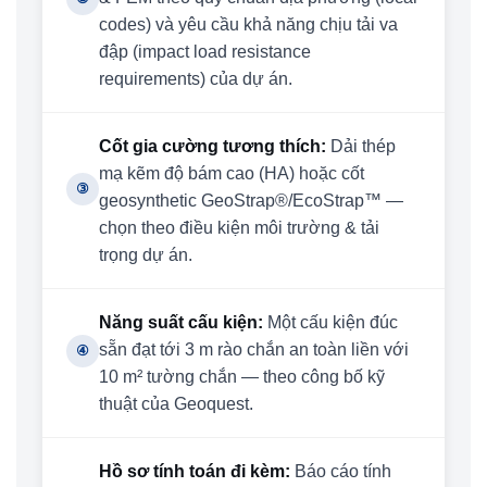
codes) và yêu cầu khả năng chịu tải va
đập (impact load resistance
requirements) của dự án.
Cốt gia cường tương thích:
Dải thép
mạ kẽm độ bám cao (HA) hoặc cốt
③
geosynthetic GeoStrap®/EcoStrap™ —
chọn theo điều kiện môi trường & tải
trọng dự án.
Năng suất cấu kiện:
Một cấu kiện đúc
sẵn đạt tới 3 m rào chắn an toàn liền với
④
10 m² tường chắn — theo công bố kỹ
thuật của Geoquest.
Hồ sơ tính toán đi kèm:
Báo cáo tính