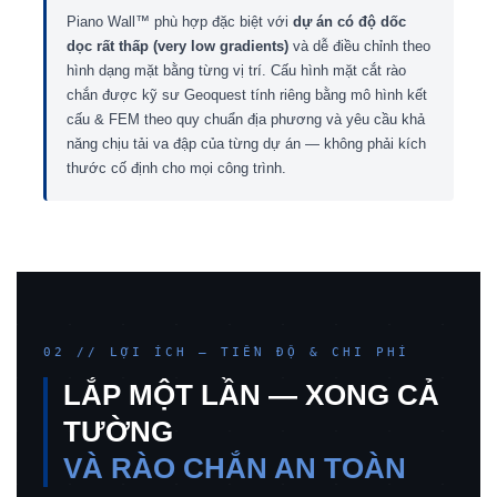
Piano Wall™ phù hợp đặc biệt với
dự án có độ dốc
dọc rất thấp (very low gradients)
và dễ điều chỉnh theo
hình dạng mặt bằng từng vị trí. Cấu hình mặt cắt rào
chắn được kỹ sư Geoquest tính riêng bằng mô hình kết
cấu & FEM theo quy chuẩn địa phương và yêu cầu khả
năng chịu tải va đập của từng dự án — không phải kích
thước cố định cho mọi công trình.
02 // LỢI ÍCH — TIẾN ĐỘ & CHI PHÍ
LẮP MỘT LẦN — XONG CẢ
TƯỜNG
VÀ RÀO CHẮN AN TOÀN