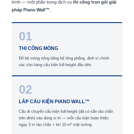
trình — một phần trong dịch vụ
thi công trọn gói giải
pháp Piano Wall™
.
01
THI CÔNG MÓNG
Đổ bệ móng nông bằng bê tông phẳng, định vị chính
xác cho hàng cấu kiện full-height đầu tiên.
02
LẮP CẤU KIỆN PIANO WALL™
Cẩu di chuyển cấu kiện full-height (đã có sẵn rào chắn
trên đỉnh) vào đúng vị trí — mỗi cấu kiện hoàn thiện
ngay 3 m rào chắn + tới 10 m² mặt tường.