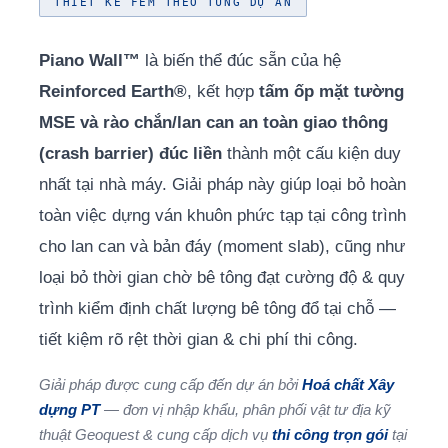
THIẾT KẾ FEM THEO TỪNG DỰ ÁN
Piano Wall™
là biến thể đúc sẵn của hệ
Reinforced Earth®
, kết hợp
tấm ốp mặt tường
MSE và rào chắn/lan can an toàn giao thông
(crash barrier) đúc liền
thành một cấu kiện duy
nhất tại nhà máy. Giải pháp này giúp loại bỏ hoàn
toàn việc dựng ván khuôn phức tạp tại công trình
cho lan can và bản đáy (moment slab), cũng như
loại bỏ thời gian chờ bê tông đạt cường độ & quy
trình kiểm định chất lượng bê tông đổ tại chỗ —
tiết kiệm rõ rệt thời gian & chi phí thi công.
Giải pháp được cung cấp đến dự án bởi
Hoá chất Xây
dựng PT
— đơn vị nhập khẩu, phân phối vật tư địa kỹ
thuật Geoquest & cung cấp dịch vụ
thi công trọn gói
tại