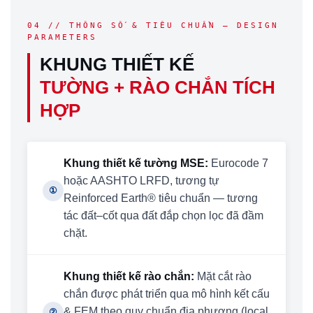
04 // THÔNG SỐ & TIÊU CHUẨN — DESIGN
PARAMETERS
KHUNG THIẾT KẾ
TƯỜNG + RÀO CHẮN TÍCH
HỢP
Khung thiết kế tường MSE:
Eurocode 7
hoặc AASHTO LRFD, tương tự
①
Reinforced Earth® tiêu chuẩn — tương
tác đất–cốt qua đất đắp chọn lọc đã đầm
chặt.
Khung thiết kế rào chắn:
Mặt cắt rào
chắn được phát triển qua mô hình kết cấu
& FEM theo quy chuẩn địa phương (local
②