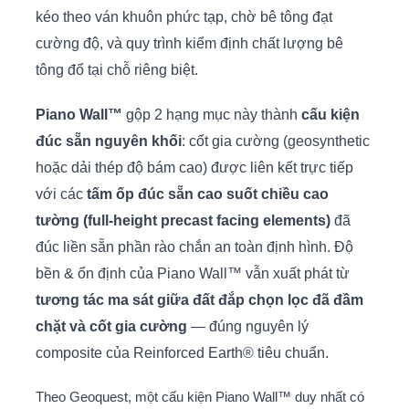
kéo theo ván khuôn phức tạp, chờ bê tông đạt
cường độ, và quy trình kiểm định chất lượng bê
tông đổ tại chỗ riêng biệt.
Piano Wall™
gộp 2 hạng mục này thành
cấu kiện
đúc sẵn nguyên khối
: cốt gia cường (geosynthetic
hoặc dải thép độ bám cao) được liên kết trực tiếp
với các
tấm ốp đúc sẵn cao suốt chiều cao
tường (full-height precast facing elements)
đã
đúc liền sẵn phần rào chắn an toàn định hình. Độ
bền & ổn định của Piano Wall™ vẫn xuất phát từ
tương tác ma sát giữa đất đắp chọn lọc đã đầm
chặt và cốt gia cường
— đúng nguyên lý
composite của Reinforced Earth® tiêu chuẩn.
Theo Geoquest, một cấu kiện Piano Wall™ duy nhất có