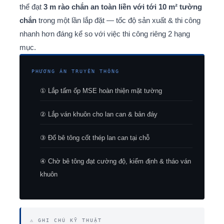
thể đạt
3 m rào chắn an toàn liền với tới 10 m² tường
chắn
trong một lần lắp đặt — tốc độ sản xuất & thi công
nhanh hơn đáng kể so với việc thi công riêng 2 hạng
mục.
PHƯƠNG ÁN TRUYỀN THỐNG
① Lắp tấm ốp MSE hoàn thiện mặt tường
② Lắp ván khuôn cho lan can & bản đáy
③ Đổ bê tông cốt thép lan can tại chỗ
④ Chờ bê tông đạt cường độ, kiểm định & tháo ván
khuôn
⚠ GHI CHÚ KỸ THUẬT