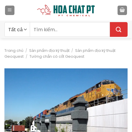
Bỏ
qua
nội
dung
Tìm
kiếm:
Trang chủ
/
Sản phẩm địa kỹ thuật
/
Sản phẩm địa kỹ thuật
Geoquest
/
Tường chắn có cốt Geoquest