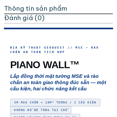
Thông tin sản phẩm
Đánh giá (0)
ĐỊA KỸ THUẬT GEOQUEST // MSE — RÀO
CHẮN AN TOÀN TÍCH HỢP
PIANO WALL™
Lắp đồng thời mặt tường MSE và rào
chắn an toàn giao thông đúc sẵn — một
cấu kiện, hai chức năng kết cấu
3M RÀO CHẮN + 10M² TƯỜNG / 1 CẤU KIỆN
KHÔNG ĐỔ BÊ TÔNG TẠI CHỖ