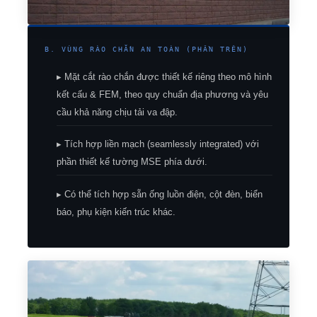
B. VÙNG RÀO CHẮN AN TOÀN (PHẦN TRÊN)
▸ Mặt cắt rào chắn được thiết kế riêng theo mô hình
kết cấu & FEM, theo quy chuẩn địa phương và yêu
cầu khả năng chịu tải va đập.
▸ Tích hợp liền mạch (seamlessly integrated) với
phần thiết kế tường MSE phía dưới.
▸ Có thể tích hợp sẵn ống luồn điện, cột đèn, biển
báo, phụ kiện kiến trúc khác.