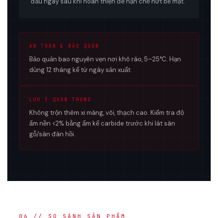
đầu ngay sau khi hoàn thiện để hạn chế nứt bề mặt.
AN TOÀN & BẢO QUẢN
Bảo quản bao nguyên vẹn nơi khô ráo, 5–25°C. Hạn
dùng 12 tháng kể từ ngày sản xuất.
LƯU Ý QUAN TRỌNG
Không trộn thêm xi măng, vôi, thạch cao. Kiểm tra độ
ẩm nền <2% bằng ẩm kế carbide trước khi lát sàn
gỗ/sàn đàn hồi.
06 // SO SÁNH SẢN PHẨM