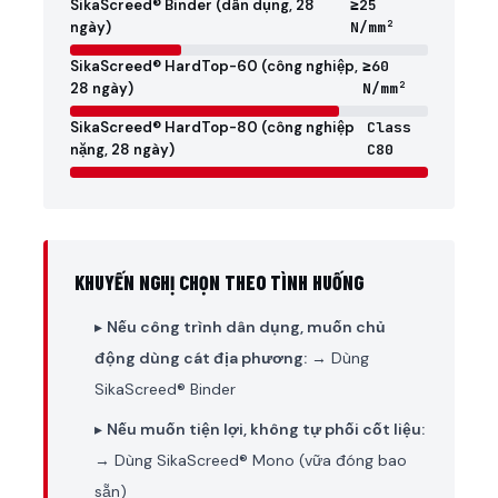
SikaScreed® Binder (dân dụng, 28
≥25
ngày)
N/mm²
SikaScreed® HardTop-60 (công nghiệp,
≥60
28 ngày)
N/mm²
SikaScreed® HardTop-80 (công nghiệp
Class
nặng, 28 ngày)
C80
KHUYẾN NGHỊ CHỌN THEO TÌNH HUỐNG
▸
Nếu công trình dân dụng, muốn chủ
động dùng cát địa phương:
→ Dùng
SikaScreed® Binder
▸
Nếu muốn tiện lợi, không tự phối cốt liệu:
→ Dùng SikaScreed® Mono (vữa đóng bao
sẵn)