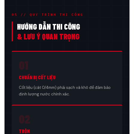
05 // QUY TRÌNH THI CÔNG
HƯỚNG DẪN THI CÔNG
& LƯU Ý QUAN TRỌNG
01
CHUẨN BỊ CỐT LIỆU
Cốt liệu (cát 0/4mm) phải sạch và khô để đảm bảo
định lượng nước chính xác.
02
TRỘN