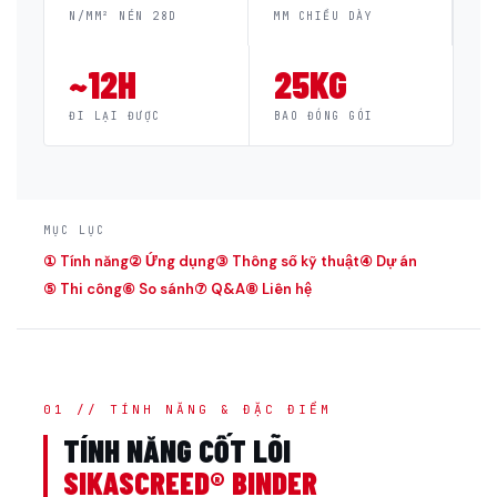
N/MM² NÉN 28D
MM CHIỀU DÀY
~12H
25KG
ĐI LẠI ĐƯỢC
BAO ĐÓNG GÓI
MỤC LỤC
① Tính năng
② Ứng dụng
③ Thông số kỹ thuật
④ Dự án
⑤ Thi công
⑥ So sánh
⑦ Q&A
⑧ Liên hệ
01 // TÍNH NĂNG & ĐẶC ĐIỂM
TÍNH NĂNG CỐT LÕI
SIKASCREED® BINDER