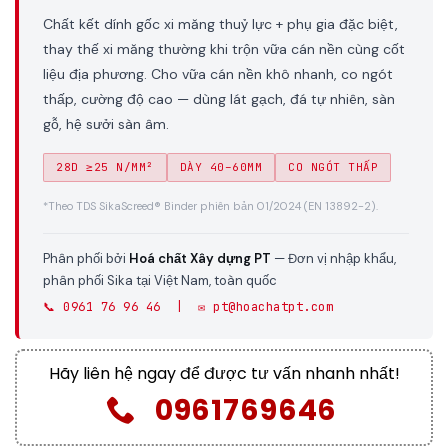
Chất kết dính gốc xi măng thuỷ lực + phụ gia đặc biệt,
thay thế xi măng thường khi trộn vữa cán nền cùng cốt
liệu địa phương. Cho vữa cán nền khô nhanh, co ngót
thấp, cường độ cao — dùng lát gạch, đá tự nhiên, sàn
gỗ, hệ sưởi sàn âm.
28D ≥25 N/MM²
DÀY 40–60MM
CO NGÓT THẤP
*Theo TDS SikaScreed® Binder phiên bản 01/2024 (EN 13892-2).
Phân phối bởi
Hoá chất Xây dựng PT
— Đơn vị nhập khẩu,
phân phối Sika tại Việt Nam, toàn quốc
📞 0961 76 96 46 | ✉️ pt@hoachatpt.com
Hãy liên hệ ngay để được tư vấn nhanh nhất!
0961769646