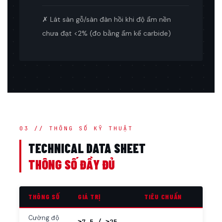
✗ Lát sàn gỗ/sàn đàn hồi khi độ ẩm nền
chưa đạt <2% (đo bằng ẩm kế carbide)
03 // THÔNG SỐ KỸ THUẬT
TECHNICAL DATA SHEET
THÔNG SỐ ĐẦY ĐỦ
THÔNG SỐ
GIÁ TRỊ
TIÊU CHUẨN
Cường độ
≥7.5 / ≥25