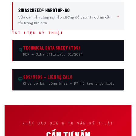
SIKASCREED® HARDTOP-60
→
Vữa cán nền công nghiệp cường độ cao, khi dự án cần
tải trọng lớn hơn
TÀI LIỆU KỸ THUẬT
TECHNICAL DATA SHEET (TDS)
📄
PDF — Sika Official, 01/2024
SDS/MSDS — LIÊN HỆ ZALO
💬
Chưa có bản công khai — PT hỗ trợ trực tiếp
NHẬN BÁO GIÁ & TƯ VẤN KỸ THUẬT
CẦN TƯ VẤN