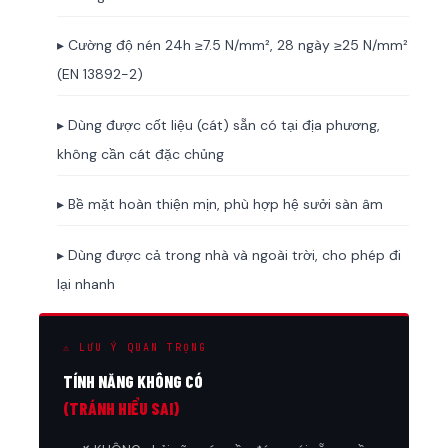
▸ Cường độ nén 24h ≥7.5 N/mm², 28 ngày ≥25 N/mm²
(EN 13892-2)
▸ Dùng được cốt liệu (cát) sẵn có tại địa phương,
không cần cát đặc chủng
▸ Bề mặt hoàn thiện mịn, phù hợp hệ sưởi sàn âm
▸ Dùng được cả trong nhà và ngoài trời, cho phép đi
lại nhanh
⚠ LƯU Ý QUAN TRỌNG
TÍNH NĂNG KHÔNG CÓ
(TRÁNH HIỂU SAI)