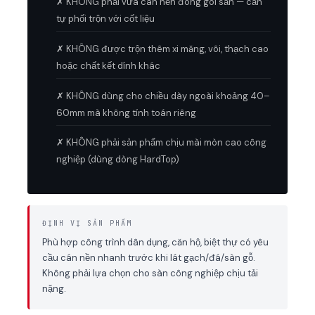
✗ KHÔNG phải vữa cán nền đóng gói sẵn — cần
tự phối trộn với cốt liệu
✗ KHÔNG được trộn thêm xi măng, vôi, thạch cao
hoặc chất kết dính khác
✗ KHÔNG dùng cho chiều dày ngoài khoảng 40–
60mm mà không tính toán riêng
✗ KHÔNG phải sản phẩm chịu mài mòn cao công
nghiệp (dùng dòng HardTop)
ĐỊNH VỊ SẢN PHẨM
Phù hợp công trình dân dụng, căn hộ, biệt thự có yêu
cầu cán nền nhanh trước khi lát gạch/đá/sàn gỗ.
Không phải lựa chọn cho sàn công nghiệp chịu tải
nặng.