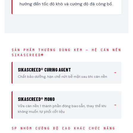
hưởng đến tốc độ khô và cường độ đã công bố.
SẢN PHẨM THƯỜNG DÙNG KÈM — HỆ CÁN NỀN
SIKASCREED®
SIKASCREED® CURING AGENT
→
Chất bảo dưỡng, hạn chế nứt bề mặt sau khi cán nền
SIKASCREED® MONO
→
Vữa cán nền 1 thành phần đóng bao sẵn, thay thế khi
không muốn tự phối cốt liệu
SP NHÓM CƯỜNG ĐỘ CAO KHÁC CHỨC NĂNG