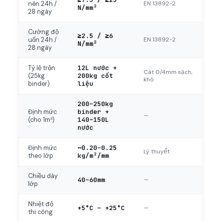
EN 13892-2
nén 24h /
N/mm²
28 ngày
Cường độ
≥2.5 / ≥6
EN 13892-2
uốn 24h /
N/mm²
28 ngày
12L nước +
Tỷ lệ trộn
Cát 0/4mm sạch,
200kg cốt
(25kg
khô
liệu
binder)
200–250kg
binder +
Định mức
—
140–150L
(cho 1m³)
nước
~0.20–0.25
Định mức
Lý thuyết
kg/m²/mm
theo lớp
Chiều dày
40–60mm
—
lớp
Nhiệt độ
+5°C – +25°C
—
thi công