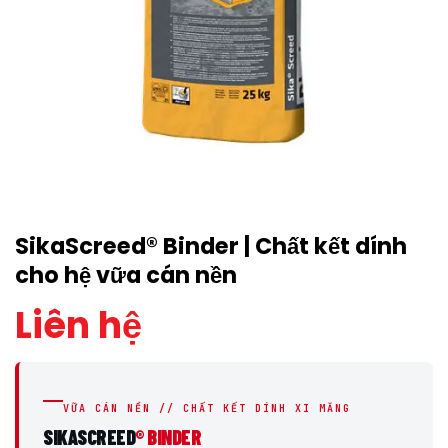
SikaScreed® Binder | Chất kết dính
cho hệ vữa cán nền
Liên hệ
VỮA CÁN NỀN // CHẤT KẾT DÍNH XI MĂNG
SIKASCREED
® BINDER