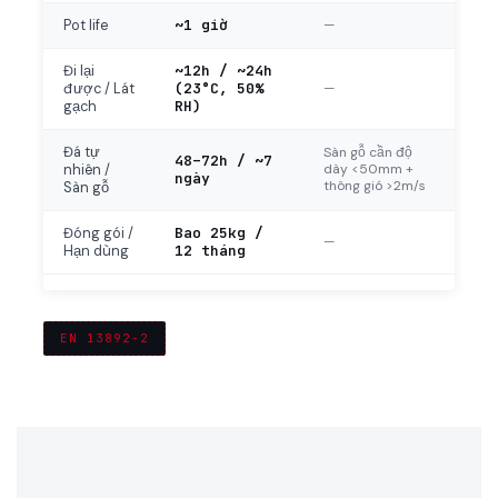
~1 giờ
—
Pot life
~12h / ~24h
Đi lại
(23°C, 50%
—
được / Lát
RH)
gạch
Đá tự
Sàn gỗ cần độ
48–72h / ~7
dày <50mm +
nhiên /
ngày
thông gió >2m/s
Sàn gỗ
Bao 25kg /
Đóng gói /
—
12 tháng
Hạn dùng
EN 13892-2