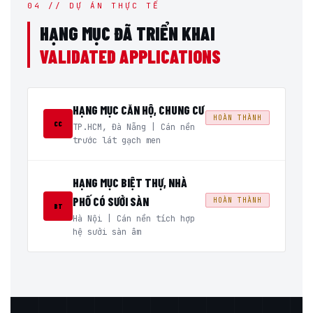
04 // DỰ ÁN THỰC TẾ
HẠNG MỤC ĐÃ TRIỂN KHAI
VALIDATED APPLICATIONS
HẠNG MỤC CĂN HỘ, CHUNG CƯ
HOÀN THÀNH
CC
TP.HCM, Đà Nẵng | Cán nền
trước lát gạch men
HẠNG MỤC BIỆT THỰ, NHÀ
PHỐ CÓ SƯỞI SÀN
HOÀN THÀNH
BT
Hà Nội | Cán nền tích hợp
hệ sưởi sàn âm