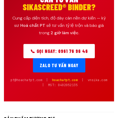
SIKASCREED® BINDER?
Cung cấp diện tích, độ dày cán nền dự kiến — kỹ
sư
Hoá chất PT
sẽ tư vấn tỷ lệ trộn và báo giá
trong
2 giờ làm việc
.
📞 GỌI NGAY: 0961 76 96 46
ZALO TƯ VẤN NGAY
pt@hoachatpt.com |
hoachatpt.com
| vnsika.com
| MST: 0402052135