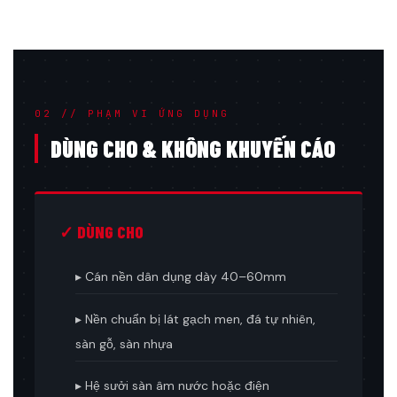
02 // PHẠM VI ỨNG DỤNG
DÙNG CHO & KHÔNG KHUYẾN CÁO
✓ DÙNG CHO
▸ Cán nền dân dụng dày 40–60mm
▸ Nền chuẩn bị lát gạch men, đá tự nhiên,
sàn gỗ, sàn nhựa
▸ Hệ sưởi sàn âm nước hoặc điện