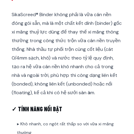
SikaScreed® Binder không phải là vữa cán nền
đóng gói sẵn, mà là một chất kết dính (binder) gốc
xi măng thuỷ lực dùng để thay thế xi măng thông
thường trong công thức trộn vữa cán nền truyền
thống. Nhà thầu tự phối trộn cùng cốt liệu (cát
0/4mm sạch, khô) và nước theo tỷ lệ quy định,
tạo ra hệ vữa cán nền khô nhanh cho cả trong
nhà và ngoài trời, phù hợp thi công dạng liên kết
(bonded), không liên kết (unbonded) hoặc nổi
(floating), kể cả khi có hệ sưởi sàn âm.
✓ TÍNH NĂNG NỔI BẬT
▸ Khô nhanh, co ngót rất thấp so với vữa xi măng
thường