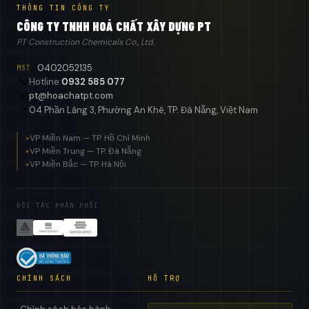
THÔNG TIN CÔNG TY
CÔNG TY TNHH HOÁ CHẤT XÂY DỰNG PT
PT Construction Chemicals Co., Ltd.
0402052135
MST
📞
Hotline:
0932 585 077
✉️
pt@hoachatpt.com
04 Phần Lăng 3, Phường An Khê, TP. Đà Nẵng, Việt Nam
📍
VP Miền Nam — TP. Hồ Chí Minh
▸
VP Miền Trung — TP. Đà Nẵng
▸
VP Miền Bắc — TP. Hà Nội
▸
ĐỐI TÁC PHÂN PHỐI
CHÍNH SÁCH
HỖ TRỢ