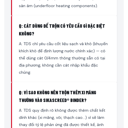
sàn âm (underfloor heating components).
Q: CÁT DÙNG ĐỂ TRỘN CÓ YÊU CẦU GÌ ĐẶC BIỆT
KHÔNG?
A: TDS chỉ yêu cầu cốt liệu sạch và khô (khuyến
khích khô để định lượng nước chính xác) — có
thể dùng cát 0/4mm thông thường sẵn có tại
địa phương, không cần cát nhập khẩu đặc
chủng.
Q: VÌ SAO KHÔNG NÊN TRỘN THÊM XI MĂNG
THƯỜNG VÀO SIKASCREED® BINDER?
A: TDS quy định rõ không được thêm chất kết
dính khác (xi măng, vôi, thạch cao…) vì sẽ làm
thay đổi tỷ lệ phản ứng đã được thiết kế, ảnh