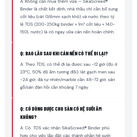
A: Không cần mua thêm vữa — SikaScreed®
Binder là chất kết dính, nhà thầu chỉ cần bổ sung
cốt liệu (cát 0/4mm sạch khô) và nước theo tỷ
lệ TDS (200-250kg binder + 1m³ cốt liệu + 140-
150L nước) là có ngay vữa cán nền hoàn chỉnh.
Q: BAO LÂU SAU KHI CÁN NỀN CÓ THỂ ĐI LẠI?
A: Theo TDS, có thể đi lại được sau ~12 giờ (đo ở
23°C, 50% độ ẩm tương đối); lát gạch men sau
~24 giờ; đá tự nhiên/marble cần 48-72 giờ; sàn
gỗ/sàn đàn hồi cần khoảng 7 ngày.
Q: CÓ DÙNG ĐƯỢC CHO SÀN CÓ HỆ SƯỞI ÂM
KHÔNG?
A: Có. TDS xác nhận SikaScreed® Binder phù
hợp cho việc lắp đặt các thành phần hệ sưởi