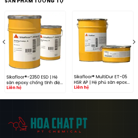
SẢN PHẨM TƯƠNG TỰ
Sikafloor® MultiDur ET-05
Sikafloor®-2350 ESD | Hệ
HSR AP | Hệ phủ sàn epoxy
sàn epoxy chống tĩnh điện
Liên hệ
chống trượt kháng hóa
Liên hệ
ESD
chất cho sàn công nghiệp