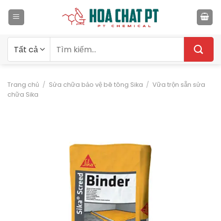
Bỏ
qua
nội
dung
Tìm
kiếm:
Trang chủ
/
Sửa chữa bảo vệ bê tông Sika
/
Vữa trộn sẵn sửa
chữa Sika