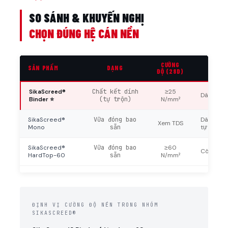
SO SÁNH & KHUYẾN NGHỊ
CHỌN ĐÚNG HỆ CÁN NỀN
CƯỜNG
SẢN PHẨM
DẠNG
ĐỐI
ĐỘ (28D)
SikaScreed®
Chất kết dính
≥25
Dân dụng
Binder ⭐
(tự trộn)
N/mm²
SikaScreed®
Vữa đóng bao
Dân dụng
Xem TDS
Mono
sẵn
tự phối cố
SikaScreed®
Vữa đóng bao
≥60
Công ngh
HardTop-60
sẵn
N/mm²
ĐỊNH VỊ CƯỜNG ĐỘ NÉN TRONG NHÓM
SIKASCREED®