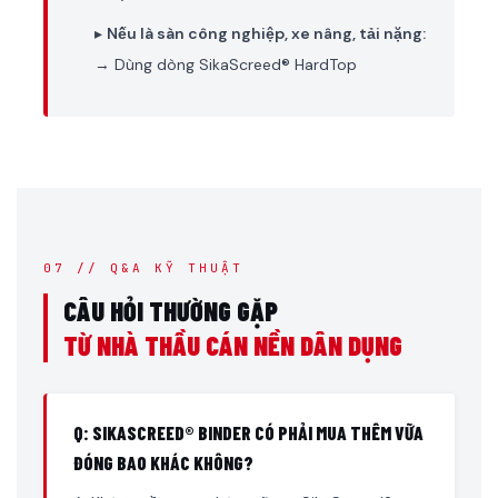
▸
Nếu là sàn công nghiệp, xe nâng, tải nặng:
→ Dùng dòng SikaScreed® HardTop
07 // Q&A KỸ THUẬT
CÂU HỎI THƯỜNG GẶP
TỪ NHÀ THẦU CÁN NỀN DÂN DỤNG
Q: SIKASCREED® BINDER CÓ PHẢI MUA THÊM VỮA
ĐÓNG BAO KHÁC KHÔNG?