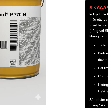
SIKAGAR
là lớp lót 
thấu sâu và
tuyệt hảo ≥
(dùng với S
không cần n
Tỷ lệ 
Định m
dày 
Pot l
Chờ p
Không
H₂SO₄
Sản phẩm pr
màng Sikaga