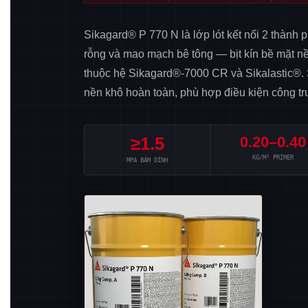
Sikagard® P 770 N là lớp lót kết nối 2 thành 
rỗng và mao mạch bê tông — bịt kín bề mặt nề
thuộc hệ Sikagard®-7000 CR và Sikalastic®.
nền khô hoàn toàn, phù hợp điều kiện công tr
≥1.5
0.20–0.40
KG/M² PRIMER
MPA BÁM DÍNH