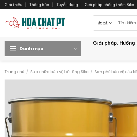
Bỏ
Giới thiệu
Thông báo
Tuyển dụng
Giải pháp chống thấm Sika
qua
nội
Tìm
kiếm:
dung
Giải pháp, Hướng
Danh mục
Trang chủ
/
Sửa chữa bảo vệ bê tông Sika
/
Sơn phủ bảo vệ cấu ki