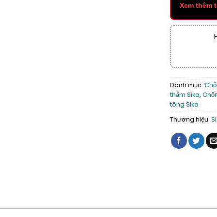
Xem thêm t
Danh mục:
Chố
thấm Sika
,
Chốn
tông Sika
Thương hiệu:
S