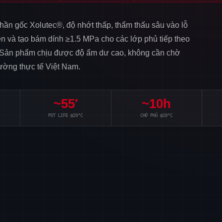
phần gốc Xolutec®, độ nhớt thấp, thẩm thấu sâu vào lỗ
n và tạo bám dính ≥1.5 MPa cho các lớp phủ tiếp theo
 Sản phẩm chịu được độ ẩm dư cao, không cần chờ
ường thực tế Việt Nam.
~55′
~10h
POT LIFE @20°C
CHỜ PHỦ @20°C