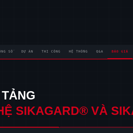
ÔNG SỐ
DỰ ÁN
THI CÔNG
HỆ THỐNG
Q&A
BÁO GIÁ
 TẢNG
HỆ SIKAGARD® VÀ SIK