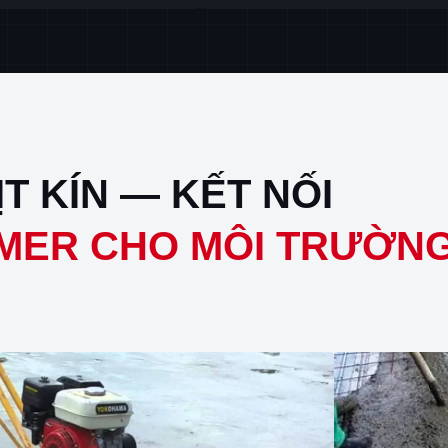
T KÍN — KẾT NỐI
MER CHO MÔI TRƯỜNG