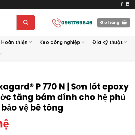
0961769646
Giỏ hàng
 Hoàn thiện
Keo công nghiệp
Địa kỹ thuật
kagard® P 770 N | Sơn lót epoxy
ớc tăng bám dính cho hệ phủ
 bảo vệ bê tông
hệ