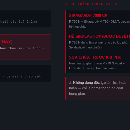
CR
🔗 HỆ THỐNG TƯƠNG THÍCH
SIKAGARD®-7000 CR
chiều dày 0.7–1.1mm
P 770 N + Sikagard® M 790 · XLNT, biogas
bể hóa chất
HỆ SIKALASTIC® (ĐƯỢC DUYỆT)
 NÀY)
P 770 N dùng làm primer cho các lớp phủ
Sikalastic® theo chỉ định
hẩm thấu sâu bê tông ·
SỬA CHỮA TRƯỚC KHI PHỦ
Nếu nền gồ ghề → trộn P 770 N + cát +
Extender T tạo lớp trát max 2mm
² · bề mặt khô rõ rệt
⚠️
Không dùng độc lập
làm lớp hoàn
thiện — chỉ là primer/bonding coat
trung gian.