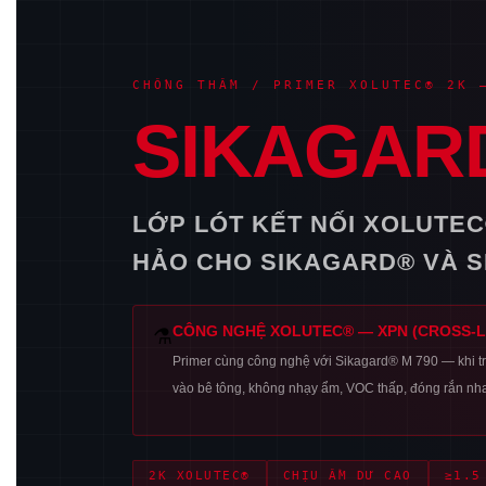
CHỐNG THẤM / PRIMER XOLUTEC® 2K 
SIKAGARD
LỚP LÓT KẾT NỐI XOLUTEC
HẢO CHO SIKAGARD® VÀ S
CÔNG NGHỆ XOLUTEC® — XPN (CROSS-L
⚗️
Primer cùng công nghệ với Sikagard® M 790 — khi t
vào bê tông, không nhạy ẩm, VOC thấp, đóng rắn nh
2K XOLUTEC®
CHỊU ẨM DƯ CAO
≥1.5