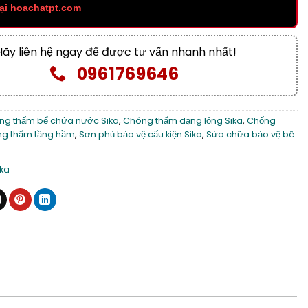
ại hoachatpt.com
Hãy liên hệ ngay để được tư vấn nhanh nhất!
0961769646
ng thấm bể chứa nước Sika
,
Chóng thấm dạng lỏng Sika
,
Chống
g thấm tầng hầm
,
Sơn phủ bảo vệ cấu kiện Sika
,
Sửa chữa bảo vệ bê
ika