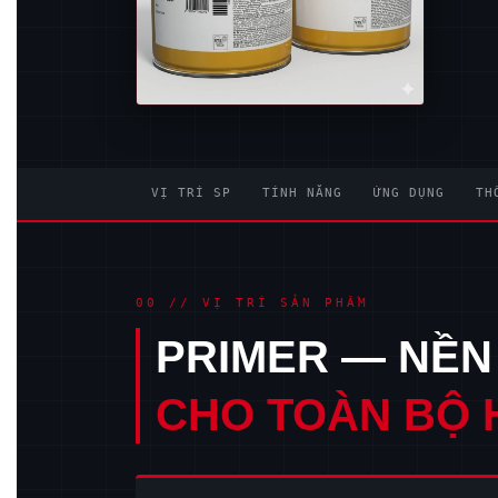
VỊ TRÍ SP
TÍNH NĂNG
ỨNG DỤNG
TH
00 // VỊ TRÍ SẢN PHẨM
PRIMER — NỀN
CHO TOÀN BỘ 