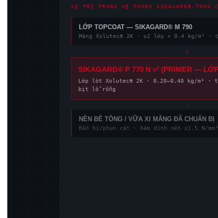
VỊ TRÍ TRONG HỆ THỐNG SIKAGARD®-7000 
LỚP TOPCOAT — SIKAGARD® M 790
Màng Xolutec® 2K · ≥2 lớp × 0.4 kg/m² · 
↓
SIKAGARD® P 770 N ✅ (PRIMER — LỚP
Lớp lót Xolutec® 2K · 0.20–0.40 kg/m² · t
bịt lỗ rỗng
↓
NỀN BÊ TÔNG / VỮA XI MĂNG ĐÃ CHUẨN BỊ
Bắn bi/phun cát · bám dính nền ≥1.5 N/mm