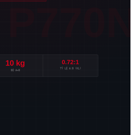
P770
10 kg
0.72:1
TỶ LỆ A:B (KL)
BỘ A+B