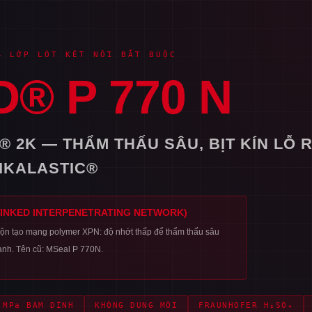
— LỚP LÓT KẾT NỐI BẮT BUỘC
® P 770 N
® 2K — THẨM THẤU SÂU, BỊT KÍN LỖ 
IKALASTIC®
INKED INTERPENETRATING NETWORK)
rộn tạo mạng polymer XPN: độ nhớt thấp để thẩm thấu sâu
anh. Tên cũ: MSeal P 770N.
 MPa BÁM DÍNH
KHÔNG DUNG MÔI
FRAUNHOFER H₂SO₄