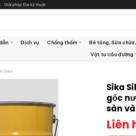
Giải pháp Địa kỹ thuật
 dẫn
Dịch vụ
Chống thấm
Bê tông, Sữa chửa,
Vật tư cầu đường
ện Sika
Sika Si
gốc nư
sàn và
Liên 