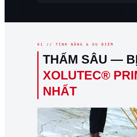
01 // TÍNH NĂNG & ƯU ĐIỂM
THẤM SÂU — BỊ
XOLUTEC® PRI
NHẤT