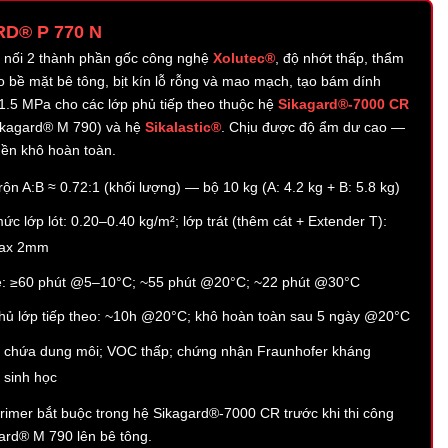
D® P 770 N
kết nối 2 thành phần gốc công nghệ
Xolutec®
, độ nhớt thấp, thẩm
o bề mặt bê tông, bịt kín lỗ rỗng và mao mạch, tạo bám dính
 1.5 MPa cho các lớp phủ tiếp theo thuộc hệ
Sikagard®-7000 CR
ikagard® M 790) và hệ
Sikalastic®
. Chịu được độ ẩm dư cao —
ền khô hoàn toàn.
trộn A:B ≈ 0.72:1 (khối lượng) — bộ 10 kg (A: 4.2 kg + B: 5.8 kg)
ức lớp lót: 0.20–0.40 kg/m²; lớp trát (thêm cát + Extender T):
max 2mm
ife: ≥60 phút @5–10°C; ~55 phút @20°C; ~22 phút @30°C
hủ lớp tiếp theo: ~10h @20°C; khô hoàn toàn sau 5 ngày @20°C
 chứa dung môi; VOC thấp; chứng nhận Fraunhofer kháng
 sinh học
imer bắt buộc trong hệ Sikagard®-7000 CR trước khi thi công
rd® M 790 lên bê tông.