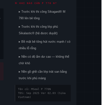
🎯 KHI NÀO CẦN P 770 N?
▸ Trước khi thi công Sikagard® M
,
790 lên bê tông
▸ Trước khi thi công lớp phủ
Sikalastic® (hệ được duyệt)
▸ Bề mặt bê tông hút nước mạnh / có
nhiều lỗ rỗng
▸ Nền có độ ẩm dư cao — không thể
chờ khô
▸ Nền gồ ghề cần lớp trát san bằng
trước khi phủ màng
Tên cũ: MSeal P 770N
TDS: Sep 2025 Ver 02.03 (Sika
Vietnam)