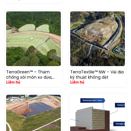
TerraGreen™ – Thảm
TerraTextile™ NW – Vải địa
chống xói mòn xơ dừa,
kỹ thuật không dệt
Liên hệ
Liên hệ
phủ xanh mái dốc (ECB)