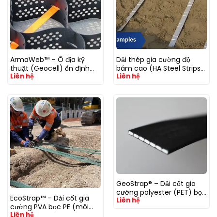
ArmaWeb™ – Ô địa kỹ
Dải thép gia cường độ
thuật (Geocell) ổn định
bám cao (HA Steel Strips)
Liên hệ
Liên hệ
nền & mái dốc
– cốt thép mạ kẽm
GeoStrap® – Dải cốt gia
cường polyester (PET) bọc
EcoStrap™ – Dải cốt gia
Liên hệ
PE
cường PVA bọc PE (môi
Liên hệ
trường kiềm/pH cao)