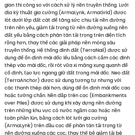
gian thi công so với cách xử lý nền truyền thống. Lưới
địa kỹ thuật gia cường (ArmaLynk, ArmaGrid) được
lót dưới lớp đất cát để tăng sức chịu tải nền đường
trên nền yếu, giảm tải trọng từ nền đường xuống nền
đất yếu bằng cách phân tán tải trọng trên diện tích
rộng hơn, thay thế các giải pháp nền móng sâu
truyền thống. Hệ thống đinh đất (TerraNail) được sử
dụng để ổn định mái dốc lếu bằng cách cắm các đinh
thép vào mái dốc, rồi rót vữa xi măng xung quanh để
cố định, tạo lực ngang giữ đất trong mái dốc. Neo đất
(TerraAnchor) được sử dụng tương tự nhưng với
các thanh thép dài hơn, dùng để ổn định mái dốc cao
hoặc tường chắn. Nền đắp trên cọc (Embankments
over Piles) được sử dụng khi xây dựng nền đường
trên những khu vực có nước ngầm cao hoặc nền
toàn phần lún, bằng cách lót lưới gia cường
(ArmaLynk) trên đầu cọc để phân tán tải trọng từ
nền đường xuống các cọc, thay thế bệ giảm tải bê