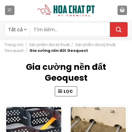
Bỏ
qua
nội
dung
Tìm
kiếm:
Trang chủ
/
Sản phẩm địa kỹ thuật
/
Sản phẩm địa kỹ thuật
Geoquest
/
Gia cường nền đất Geoquest
Gia cường nền đất
Geoquest
LỌC