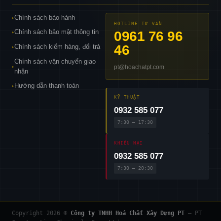
Chính sách bảo hành
▸
HOTLINE TƯ VẤN
Chính sách bảo mật thông tin
0961 76 96
▸
46
Chính sách kiểm hàng, đổi trả
▸
Chính sách vận chuyển giao
pt@hoachatpt.com
▸
nhận
Hướng dẫn thanh toán
▸
KỸ THUẬT
0932 585 077
7:30 – 17:30
KHIẾU NẠI
0932 585 077
7:30 – 20:30
Copyright 2026 ©
Công ty TNHH Hoá Chất Xây Dựng PT
— PT