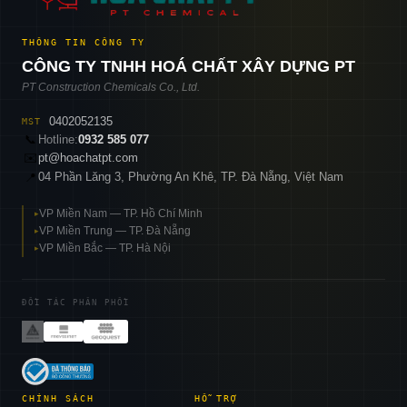
THÔNG TIN CÔNG TY
CÔNG TY TNHH HOÁ CHẤT XÂY DỰNG PT
PT Construction Chemicals Co., Ltd.
0402052135
MST
📞
Hotline:
0932 585 077
✉️
pt@hoachatpt.com
04 Phần Lăng 3, Phường An Khê, TP. Đà Nẵng, Việt Nam
📍
VP Miền Nam — TP. Hồ Chí Minh
▸
VP Miền Trung — TP. Đà Nẵng
▸
VP Miền Bắc — TP. Hà Nội
▸
ĐỐI TÁC PHÂN PHỐI
CHÍNH SÁCH
HỖ TRỢ