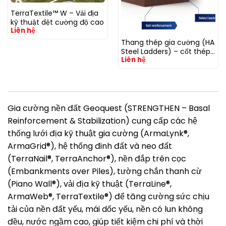
TerraTextile™ W – Vải địa
kỹ thuật dệt cường độ cao
Liên hệ
Thang thép gia cường (HA
Steel Ladders) – cốt thép
Liên hệ
dạng thang
Gia cường nền đất Geoquest (STRENGTHEN – Basal
Reinforcement & Stabilization) cung cấp các hệ
thống lưới địa kỹ thuật gia cường (ArmaLynk®,
ArmaGrid®), hệ thống đinh đất và neo đất
(TerraNail®, TerraAnchor®), nền đắp trên cọc
(Embankments over Piles), tường chắn thanh cừ
(Piano Wall®), vải địa kỹ thuật (TerraLine®,
ArmaWeb®, TerraTextile®) để tăng cường sức chịu
tải của nền đất yếu, mái dốc yếu, nền có lun không
đều, nước ngầm cao, giúp tiết kiệm chi phí và thời