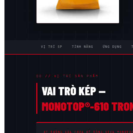
VỊ TRÍ SP
TÍNH NĂNG
ỨNG DỤNG
00 // VỊ TRÍ SẢN PHẨM
VAI TRÒ KÉP —
MONOTOP®-610 TRON
HỆ THỐNG SỬA CHỮA BÊ TÔNG SIKA MONOTO