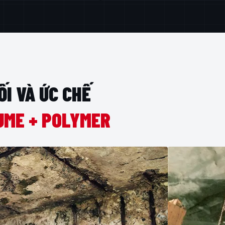
ỐI VÀ ỨC CHẾ
UME + POLYMER