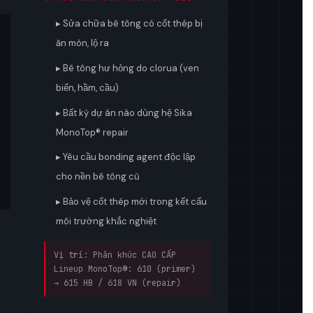
▸ Sửa chữa bê tông có cốt thép bị
ăn mòn, lộ ra
▸ Bê tông hư hỏng do clorua (ven
biển, hầm, cầu)
▸ Bất kỳ dự án nào dùng hệ Sika
MonoTop® repair
▸ Yêu cầu bonding agent độc lập
cho nền bê tông cũ
▸ Bảo vệ cốt thép mới trong kết cấu
môi trường khắc nghiệt
Vị trí: Phân khúc CAO CẤP
Lineup MonoTop®: 610 (primer)
→ 615 HB / 618 VN (repair)