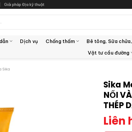
Giải pháp Địa kỹ thuật
 dẫn
Dịch vụ
Chống thấm
Bê tông, Sữa chửa,
Vật tư cầu đường
a Sika
Sika M
NỐI V
THÉP 
Liên 