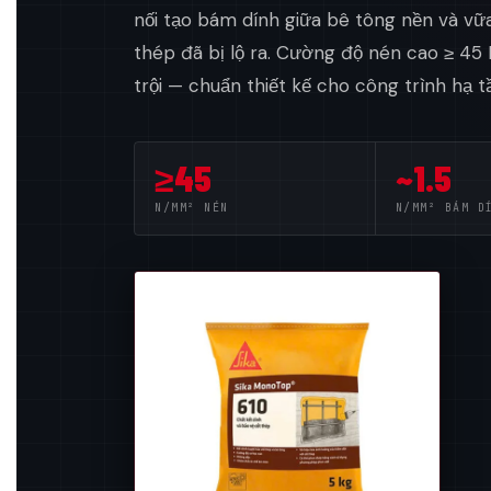
nối tạo bám dính giữa bê tông nền và vữ
thép đã bị lộ ra. Cường độ nén cao ≥ 4
trội — chuẩn thiết kế cho công trình hạ t
≥45
~1.5
N/MM² NÉN
N/MM² BÁM D