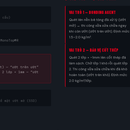
VAI TRÒ 1 — BONDING AGENT
u cầu)
Quét lên nền bê tông đã xử lý (ướt
mờ) → thi công vữa sửa chữa ngay
khi còn ướt (ướt trên ướt). Định mức
1.5–2.0 kg/m².
 MonoTop®R
VAI TRÒ 2 — BẢO VỆ CỐT THÉP
Quét 2 lớp × ~1mm lên cốt thép đã
làm sạch. Chờ lớp 1 khô rồi quét lớp
t) — “ướt trên ướt”
2. Thi công vữa sửa chữa khi đã khô
 2 lớp × 1mm — “ướt
hoàn toàn (ướt trên khô). Định mức
2.0 kg/m²/lớp.
bề mặt ướt mờ (SSD)