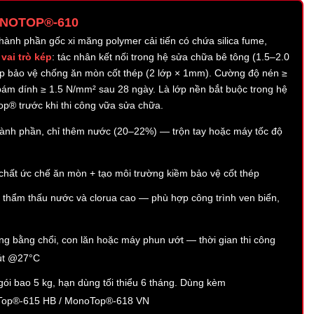
ONOTOP®-610
thành phần gốc xi măng polymer cải tiến có chứa silica fume,
 vai trò kép
: tác nhân kết nối trong hệ sửa chữa bê tông (1.5–2.0
ớp bảo vệ chống ăn mòn cốt thép (2 lớp × 1mm). Cường độ nén ≥
ám dính ≥ 1.5 N/mm² sau 28 ngày. Là lớp nền bắt buộc trong hệ
p® trước khi thi công vữa sửa chữa.
hành phần, chỉ thêm nước (20–22%) — trộn tay hoặc máy tốc độ
hất ức chế ăn mòn + tạo môi trường kiềm bảo vệ cốt thép
thẩm thấu nước và clorua cao — phù hợp công trình ven biển,
ng bằng chổi, con lăn hoặc máy phun ướt — thời gian thi công
út @27°C
ói bao 5 kg, hạn dùng tối thiểu 6 tháng. Dùng kèm
op®-615 HB / MonoTop®-618 VN