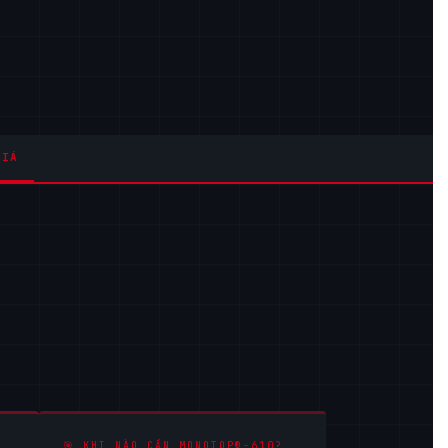
GIÁ
🎯 KHI NÀO CẦN MONOTOP®-610?