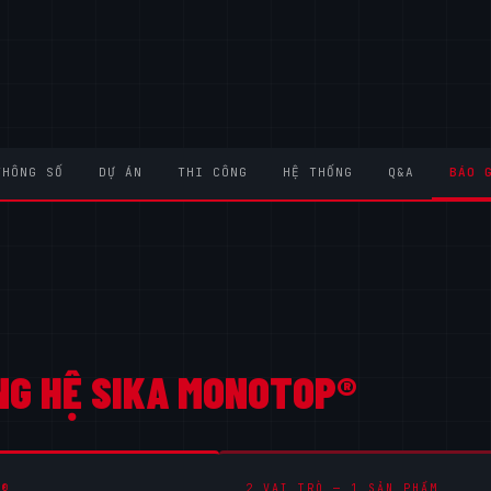
THÔNG SỐ
DỰ ÁN
THI CÔNG
HỆ THỐNG
Q&A
BÁO 
G HỆ SIKA MONOTOP®
P®
2 VAI TRÒ — 1 SẢN PHẨM