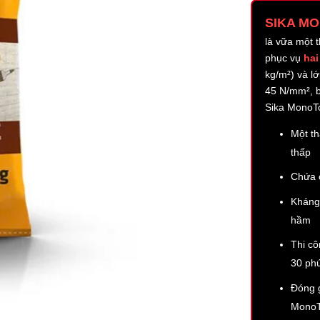
SIKA M
là vữa một 
phục vụ
hai
kg/m²) và l
45 N/mm², b
Sika MonoTo
Một t
thấp
Chứa c
Kháng 
hầm
Thi cô
30 ph
Đóng g
MonoT