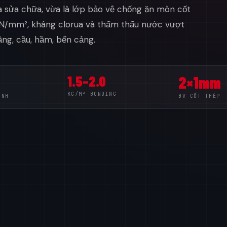
a sửa chữa, vừa là lớp bảo vệ chống ăn mòn cốt
5 N/mm², kháng clorua và thẩm thấu nước vượt
ầng, cầu, hầm, bến cảng.
1.5–2.0
2×1mm
KG/M² BONDING
ÍNH
BV CỐT THÉP