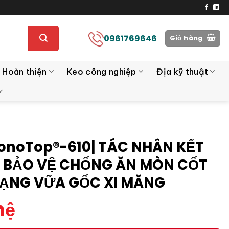
0961769646
Giỏ hàng
 Hoàn thiện
Keo công nghiệp
Địa kỹ thuật
onoTop®-610| TÁC NHÂN KẾT
À BẢO VỆ CHỐNG ĂN MÒN CỐT
DẠNG VỮA GỐC XI MĂNG
hệ