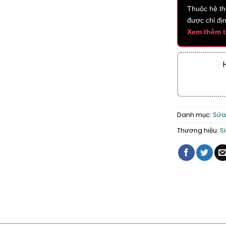
Thuộc hệ t
được chỉ đị
Xem thêm t
Danh mục:
Sửa
Thương hiệu:
S