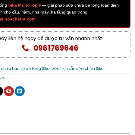
hống
Sika MonoTop®
— giải pháp sửa chữa bê tông toàn diện
nh cho cầu, hầm, nhà máy, hạ tầng quan trọng.
ại hoachatpt.com
Hãy liên hệ ngay để được tư vấn nhanh nhất!
0961769646
 chữa bảo vệ bê tông Sika
,
Vữa trộn sẵn sửa chữa Sika
ika