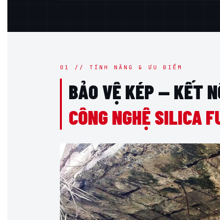
01 // TÍNH NĂNG & ƯU ĐIỂM
BẢO VỆ KÉP — KẾT N
CÔNG NGHỆ SILICA F