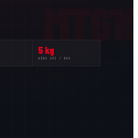
MT61
5 kg
ĐÓNG GÓI / BAO