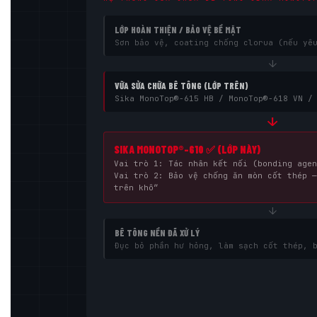
LỚP HOÀN THIỆN / BẢO VỆ BỀ MẶT
Sơn bảo vệ, coating chống clorua (nếu yê
↓
VỮA SỬA CHỮA BÊ TÔNG (LỚP TRÊN)
Sika MonoTop®-615 HB / MonoTop®-618 VN /
↓
SIKA MONOTOP®-610 ✅ (LỚP NÀY)
Vai trò 1: Tác nhân kết nối (bonding agen
Vai trò 2: Bảo vệ chống ăn mòn cốt thép —
trên khô”
↓
BÊ TÔNG NỀN ĐÃ XỬ LÝ
Đục bỏ phần hư hỏng, làm sạch cốt thép, 