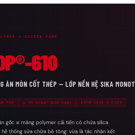
OLYMER + SILICA FUME
OP®-610
NG ĂN MÒN CỐT THÉP — LỚP NỀN HỆ SIKA MONO
ĂN MÒN
≥ 45 N/mm² @28 ngày
ASTM C349 / C109
 gốc xi măng polymer cải tiến có chứa silica
g hệ thống sửa chữa bê tông: vừa là tác nhân kết