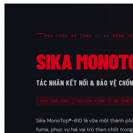
SỬA CHỮA BÊ TÔNG // XI MĂNG P
SIKA MONOT
TÁC NHÂN KẾT NỐI & BẢO VỆ CHỐ
VAI TRÒ KÉP
SILICA FUME
ỨC CHẾ 
Sika MonoTop®-610 là vữa một thành phần
fume, phục vụ hai vai trò then chốt tron