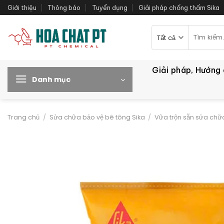
Bỏ
Giới thiệu
Thông báo
Tuyển dụng
Giải pháp chống thấm Sika
qua
nội
Tìm
kiếm:
dung
Giải pháp, Hướng
Danh mục
Trang chủ
/
Sửa chữa bảo vệ bê tông Sika
/
Vữa trộn sẵn sửa chữ