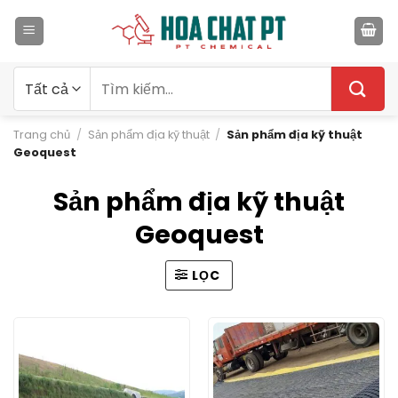
Bỏ
qua
nội
dung
Tìm
kiếm:
Trang chủ
/
Sản phẩm địa kỹ thuật
/
Sản phẩm địa kỹ thuật
Geoquest
Sản phẩm địa kỹ thuật
Geoquest
LỌC