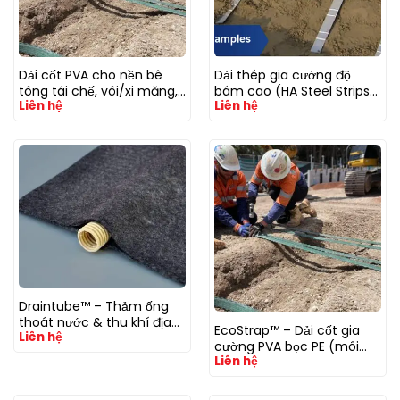
Dải cốt PVA cho nền bê
Dải thép gia cường độ
tông tái chế, vôi/xi măng,
bám cao (HA Steel Strips)
Liên hệ
Liên hệ
pH cao; bản HA tăng độ
– cốt thép mạ kẽm
bám
Draintube™ – Thảm ống
thoát nước & thu khí địa
EcoStrap™ – Dải cốt gia
Liên hệ
kỹ thuật (Geoquest–
cường PVA bọc PE (môi
Afitex)
Liên hệ
trường kiềm/pH cao)