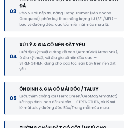
ĐÁ
03
Rào & lưới hấp thụ năng lượng Trumer (liên doanh
Geoquest), phân loại theo năng lượng kJ (SEL/MEL) —
bảo vệ đường đèo, cao tốc miền núi mùa mưa lũ.
XỬ LÝ & GIA CỐ NỀN ĐẤT YẾU
Lưới địa kỹ thuật cường độ cao (ArmaGrid/ArmaLynk),
04
ô địa kỹ thuật, vải địa gia cố nền đắp cao —
STRENGTHEN, dùng cho cao tốc, sân bay trên nền đất
yếu.
ỔN ĐỊNH & GIA CỐ MÁI DỐC / TALUY
Lưới, thảm chống xói (TerraGreen/GeoMat/ArmaMat)
05
kết hợp đinh-neo đất khi cần — STRENGTHEN, xử lý sạt
lở mái taluy đường đèo Bắc/Trung mỗi mùa mưa.
TƯỜNG CHẮN ĐẤT CÓ CỐT (MSE) CHO