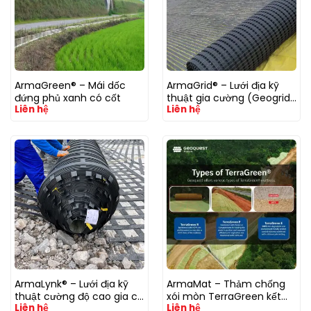
ArmaGreen® – Mái dốc
ArmaGrid® – Lưới địa kỹ
đứng phủ xanh có cốt
thuật gia cường (Geogrid)
Liên hệ
Liên hệ
PP/PET/HDPE/Fiberglass
(Nhựa/Sợi thuỷ tinh)
ArmaLynk® – Lưới địa kỹ
ArmaMat – Thảm chống
thuật cường độ cao gia cố
xói mòn TerraGreen kết
Liên hệ
Liên hệ
nền đất yếu
hợp lưới cho mái dốc đứng