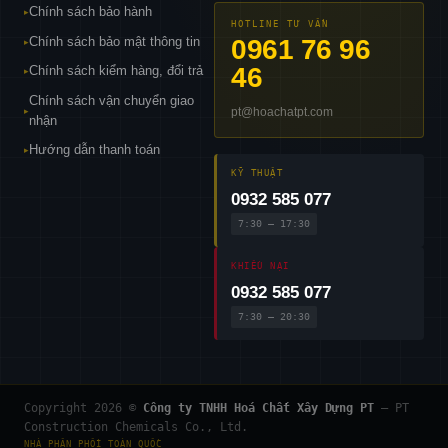
Chính sách bảo hành
▸
HOTLINE TƯ VẤN
Chính sách bảo mật thông tin
0961 76 96
▸
46
Chính sách kiểm hàng, đổi trả
▸
Chính sách vận chuyển giao
pt@hoachatpt.com
▸
nhận
Hướng dẫn thanh toán
▸
KỸ THUẬT
0932 585 077
7:30 – 17:30
KHIẾU NẠI
0932 585 077
7:30 – 20:30
Copyright 2026 ©
Công ty TNHH Hoá Chất Xây Dựng PT
— PT
Construction Chemicals Co., Ltd.
NHÀ PHÂN PHỐI TOÀN QUỐC