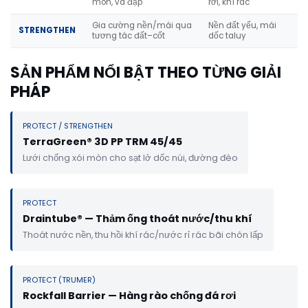
mòn, va đập
rơi, khí rác
Gia cường nền/mái qua
Nền đất yếu, mái
STRENGTHEN
tương tác đất–cốt
dốc taluy
SẢN PHẨM NỔI BẬT THEO TỪNG GIẢI
PHÁP
PROTECT / STRENGTHEN
TerraGreen® 3D PP TRM 45/45
Lưới chống xói mòn cho sạt lở dốc núi, đường đèo
PROTECT
Draintube® — Thảm ống thoát nước/thu khí
Thoát nước nền, thu hồi khí rác/nước rỉ rác bãi chôn lấp
PROTECT (TRUMER)
Rockfall Barrier — Hàng rào chống đá rơi