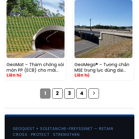
GeoMat – Thảm chống xói
GeoMega® – Tường chắn
mòn PP (ECB) cho mái
MSE trọng lực dùng dải
Liên hệ
Liên hệ
dốc ổn định
GeoStrap® (môi trường
xâm thực)
1
2
3
4
GEOQUEST × SOLETANCHE-FREYSSINET — RETAIN ·
CROSS · PROTECT · STRENGTHEN