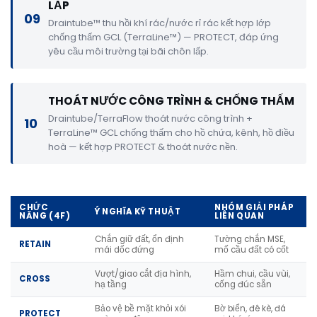
LẤP
09
Draintube™ thu hồi khí rác/nước rỉ rác kết hợp lớp
chống thấm GCL (TerraLine™) — PROTECT, đáp ứng
yêu cầu môi trường tại bãi chôn lấp.
THOÁT NƯỚC CÔNG TRÌNH & CHỐNG THẤM
Draintube/TerraFlow thoát nước công trình +
10
TerraLine™ GCL chống thấm cho hồ chứa, kênh, hồ điều
hoà — kết hợp PROTECT & thoát nước nền.
CHỨC
NHÓM GIẢI PHÁP
Ý NGHĨA KỸ THUẬT
NĂNG (4F)
LIÊN QUAN
Chắn giữ đất, ổn định
Tường chắn MSE,
RETAIN
mái dốc đứng
mố cầu đất có cốt
Vượt/giao cắt địa hình,
Hầm chui, cầu vùi,
CROSS
hạ tầng
cống đúc sẵn
Bảo vệ bề mặt khỏi xói
Bờ biển, đê kè, đá
PROTECT