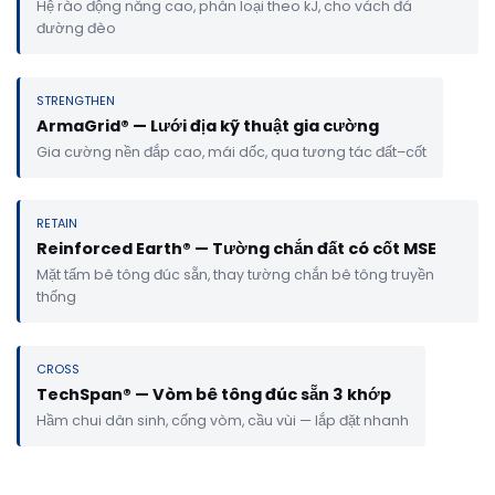
Hệ rào động năng cao, phân loại theo kJ, cho vách đá
đường đèo
STRENGTHEN
ArmaGrid® — Lưới địa kỹ thuật gia cường
Gia cường nền đắp cao, mái dốc, qua tương tác đất–cốt
RETAIN
Reinforced Earth® — Tường chắn đất có cốt MSE
Mặt tấm bê tông đúc sẵn, thay tường chắn bê tông truyền
thống
CROSS
TechSpan® — Vòm bê tông đúc sẵn 3 khớp
Hầm chui dân sinh, cống vòm, cầu vùi — lắp đặt nhanh