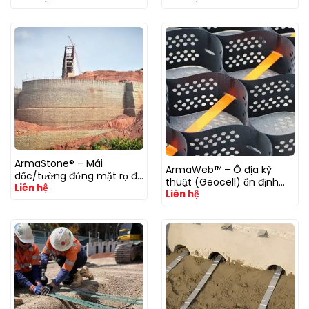
ArmaStone® – Mái
ArmaWeb™ – Ô địa kỹ
dốc/tường đứng mặt rọ đá
thuật (Geocell) ổn định
Liên hệ
có cốt
Liên hệ
nền & mái dốc