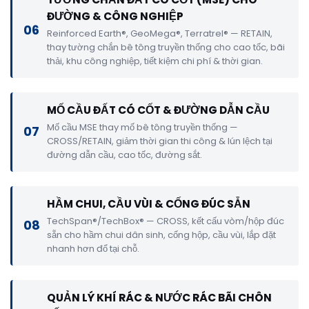
ĐƯỜNG & CÔNG NGHIỆP
06
Reinforced Earth®, GeoMega®, Terratrel® — RETAIN,
thay tường chắn bê tông truyền thống cho cao tốc, bãi
thải, khu công nghiệp, tiết kiệm chi phí & thời gian.
MỐ CẦU ĐẤT CÓ CỐT & ĐƯỜNG DẪN CẦU
Mố cầu MSE thay mố bê tông truyền thống —
07
CROSS/RETAIN, giảm thời gian thi công & lún lệch tại
đường dẫn cầu, cao tốc, đường sắt.
HẦM CHUI, CẦU VÙI & CỐNG ĐÚC SẴN
TechSpan®/TechBox® — CROSS, kết cấu vòm/hộp đúc
08
sẵn cho hầm chui dân sinh, cống hộp, cầu vùi, lắp đặt
nhanh hơn đổ tại chỗ.
QUẢN LÝ KHÍ RÁC & NƯỚC RÁC BÃI CHÔN