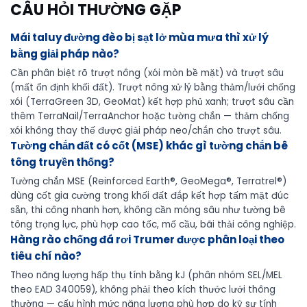
CÂU HỎI THƯỜNG GẶP
Mái taluy đường đèo bị sạt lở mùa mưa thì xử lý
bằng giải pháp nào?
Cần phân biệt rõ trượt nông (xói mòn bề mặt) và trượt sâu
(mất ổn định khối đất). Trượt nông xử lý bằng thảm/lưới chống
xói (TerraGreen 3D, GeoMat) kết hợp phủ xanh; trượt sâu cần
thêm TerraNail/TerraAnchor hoặc tường chắn — thảm chống
xói không thay thế được giải pháp neo/chắn cho trượt sâu.
Tường chắn đất có cốt (MSE) khác gì tường chắn bê
tông truyền thống?
Tường chắn MSE (Reinforced Earth®, GeoMega®, Terratrel®)
dùng cốt gia cường trong khối đất đắp kết hợp tấm mặt đúc
sẵn, thi công nhanh hơn, không cần móng sâu như tường bê
tông trọng lực, phù hợp cao tốc, mố cầu, bãi thải công nghiệp.
Hàng rào chống đá rơi Trumer được phân loại theo
tiêu chí nào?
Theo năng lượng hấp thụ tính bằng kJ (phân nhóm SEL/MEL
theo EAD 340059), không phải theo kích thước lưới thông
thường — cấu hình mức năng lượng phù hợp do kỹ sư tính