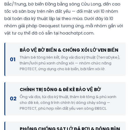
Bắc/Trung, bờ biển Đồng bằng sông Cửu Long, đến cao
tốc và sân bay trên nền đất yếu — đối mặt với 10 nhóm
bài toán địa kỹ thuật lặp lại theo mùa. Dưới đây là 10
nhóm giải pháp Geoquest tương ứng, mỗi nhóm gắn với
vật tư cụ thể đã có sẵn tại hoachatpt.com.
BẢO VỆ BỜ BIỂN & CHỐNG XÓI LỞ VEN BIỂN
Thảm bê tông liên kết, ống vải địa kỹ thuật (TerraDyke),
01
thảm/lưới phủ xanh chống xói — nhóm chức năng
PROTECT, ứng dụng cho kè biển, bãi tắm xói lở.
CHỈNH TRỊ SÔNG & ĐÊ KÈ BẢO VỆ BỜ
Ống vải địa, túi địa kỹ thuật, thảm bê tông & phủ xanh
02
cho đê kè, công trình chỉnh trị dòng chảy sông —
PROTECT, phù hợp nền đất yếu ven sông ĐBSCL.
PHÒNG CHỐNG SẠT LỞ ĐÁ RƠI & DÒNG BÙN