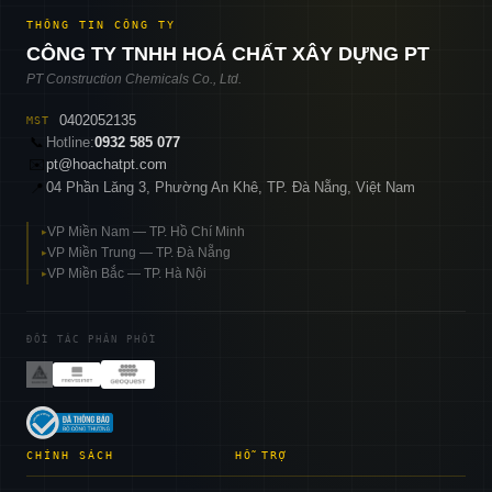
THÔNG TIN CÔNG TY
CÔNG TY TNHH HOÁ CHẤT XÂY DỰNG PT
PT Construction Chemicals Co., Ltd.
0402052135
MST
📞
Hotline:
0932 585 077
✉️
pt@hoachatpt.com
04 Phần Lăng 3, Phường An Khê, TP. Đà Nẵng, Việt Nam
📍
VP Miền Nam — TP. Hồ Chí Minh
▸
VP Miền Trung — TP. Đà Nẵng
▸
VP Miền Bắc — TP. Hà Nội
▸
ĐỐI TÁC PHÂN PHỐI
CHÍNH SÁCH
HỖ TRỢ