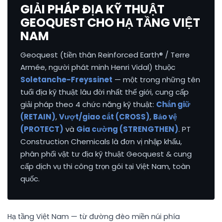
GIẢI PHÁP ĐỊA KỸ THUẬT
GEOQUEST CHO HẠ TẦNG VIỆT
NAM
Geoquest (tiền thân Reinforced Earth® / Terre
Armée, người phát minh Henri Vidal) thuộc
Soletanche-Freyssinet
— một trong những tên
tuổi địa kỹ thuật lâu đời nhất thế giới, cung cấp
giải pháp theo 4 chức năng kỹ thuật:
Chắn giữ
(RETAIN)
,
Vượt/giao cắt (CROSS)
,
Bảo vệ
(PROTECT)
và
Gia cường (STRENGTHEN)
. PT
Construction Chemicals là đơn vị nhập khẩu,
phân phối vật tư địa kỹ thuật Geoquest & cung
cấp dịch vụ thi công trọn gói tại Việt Nam, toàn
quốc.
Hạ tầng Việt Nam — từ đường đèo miền núi phía