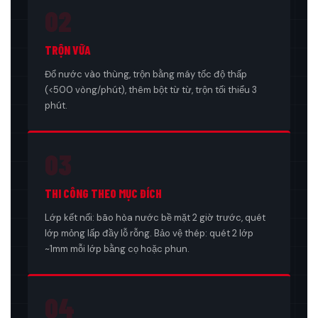
02
TRỘN VỮA
Đổ nước vào thùng, trộn bằng máy tốc độ thấp
(<500 vòng/phút), thêm bột từ từ, trộn tối thiểu 3
phút.
03
THI CÔNG THEO MỤC ĐÍCH
Lớp kết nối: bão hòa nước bề mặt 2 giờ trước, quét
lớp mỏng lấp đầy lỗ rỗng. Bảo vệ thép: quét 2 lớp
~1mm mỗi lớp bằng cọ hoặc phun.
04