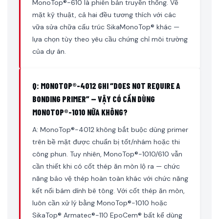
MonoTop®-610 là phiên bản truyền thống. Về
mặt kỹ thuật, cả hai đều tương thích với các
vữa sửa chữa cấu trúc SikaMonoTop® khác —
lựa chọn tùy theo yêu cầu chứng chỉ môi trường
của dự án.
Q: MONOTOP®-4012 GHI “DOES NOT REQUIRE A
BONDING PRIMER” — VẬY CÓ CẦN DÙNG
MONOTOP®-1010 NỮA KHÔNG?
A: MonoTop®-4012 không bắt buộc dùng primer
trên bề mặt được chuẩn bị tốt/nhám hoặc thi
công phun. Tuy nhiên, MonoTop®-1010/610 vẫn
cần thiết khi có cốt thép ăn mòn lộ ra — chức
năng bảo vệ thép hoàn toàn khác với chức năng
kết nối bám dính bê tông. Với cốt thép ăn mòn,
luôn cần xử lý bằng MonoTop®-1010 hoặc
SikaTop® Armatec®-110 EpoCem® bất kể dùng