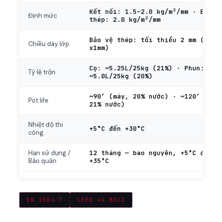
Kết nối: 1.5–2.0 kg/m²/mm · Bảo v
Định mức
thép: 2.0 kg/m²/mm
Bảo vệ thép: tối thiểu 2 mm (2 lớ
Chiều dày lớp
x1mm)
Cọ: ~5.25L/25kg (21%) · Phun:
Tỷ lệ trộn
~5.0L/25kg (20%)
~90′ (máy, 20% nước) · ~120′ (tay
Pot life
21% nước)
Nhiệt độ thi
+5°C đến +30°C
công
12 tháng — bao nguyên, +5°C đến
Hạn sử dụng /
+35°C
Bảo quản
EN 1504-7
LEED v4 MRc2