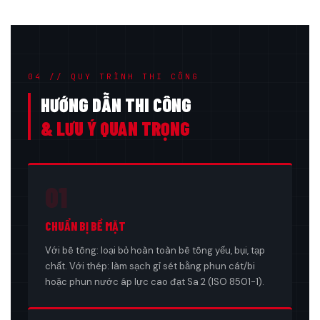
04 // QUY TRÌNH THI CÔNG
HƯỚNG DẪN THI CÔNG
& LƯU Ý QUAN TRỌNG
01
CHUẨN BỊ BỀ MẶT
Với bê tông: loại bỏ hoàn toàn bê tông yếu, bụi, tạp
chất. Với thép: làm sạch gỉ sét bằng phun cát/bi
hoặc phun nước áp lực cao đạt Sa 2 (ISO 8501-1).