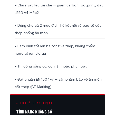
▸ Chứa vật liệu tái chế — giảm carbon footprint, đạt
LEED v4 MRc2
▸ Dùng cho cả 2 mục đích: hồ kết nối và bảo vệ cốt
thép chống ăn mòn
▸ Bám dính tốt lên bê tông và thép, kháng thấm
nước và ion clorua
▸ Thi công bằng cọ, con lăn hoặc phun ướt
▸ Đạt chuẩn EN 1504-7 — sản phẩm bảo vệ ăn mòn
cốt thép (CE Marking)
⚠ LƯU Ý QUAN TRỌNG
TÍNH NĂNG KHÔNG CÓ