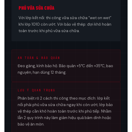
PHỦ VỮA SỬA CHỮA
Với lớp kết nối: thi công vữa sửa chữa “wet on wet”
khi lớp 1010 còn ướt. Với bảo vệ thép: đợi khô hoàn
toàn trước khi phủ vữa sửa chữa.
AN TOÀN & BẢO QUẢN
Đeo găng, kính bảo hộ. Bảo quản +5°C đến +35°C, bao
nguyên, hạn dùng 12 tháng.
LƯU Ý QUAN TRỌNG
Phân biệt rõ 2 cách thi công theo mục đích: lớp kết
nối phải phủ vữa sửa chữa ngay khi còn ướt; lớp bảo
vệ thép cần khô hoàn toàn trước khi phủ tiếp. Nhầm
lẫn 2 quy trình này làm giảm hiệu quả bám dính hoặc
bảo vệ ăn mòn.