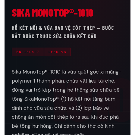
SIKA MONOTOP®-1010
HỒ KẾT NỐI & VỮA BẢO VỆ CỐT THÉP — BƯỚC
BẮT BUỘC TRƯỚC SỬA CHỮA KẾT CẤU
EN 1504-7
LEED v4
1010
Sika MonoTop®-1010 là vữa quét gốc xi măng-
polymer 1 thành phần, chứa vật liệu tái chế,
đóng vai trò kép trong hệ thống sửa chữa bê
tông SikaMonoTop®: (1) hồ kết nối tăng bám
dính cho vữa sửa chữa, và (2) lớp bảo vệ
chống ăn mòn cốt thép lộ ra sau khi đục phá
bê tông hư hỏng. Chỉ dành cho thợ có kinh
nghiệm, dùng nội và ngoại thất.