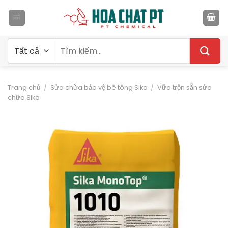
Bỏ
qua
nội
dung
Tìm
kiếm:
Trang chủ
/
Sửa chữa bảo vệ bê tông Sika
/
Vữa trộn sẵn sửa
chữa Sika