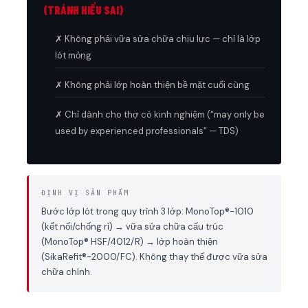
(TRÁNH HIỂU SAI)
✗ Không phải vữa sửa chữa chịu lực — chỉ là lớp
lót mỏng
✗ Không phải lớp hoàn thiện bề mặt cuối cùng
✗ Chỉ dành cho thợ có kinh nghiệm (“may only be
used by experienced professionals” — TDS)
ĐỊNH VỊ SẢN PHẨM
Bước lớp lót trong quy trình 3 lớp: MonoTop®-1010
(kết nối/chống rỉ) → vữa sửa chữa cấu trúc
(MonoTop® HSF/4012/R) → lớp hoàn thiện
(SikaRefit®-2000/FC). Không thay thế được vữa sửa
chữa chính.