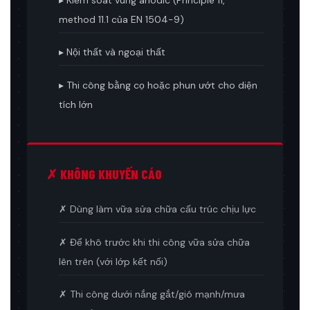
▸ Kiểm soát vùng anodic (Principle 11,
method 11.1 của EN 1504-9)
▸ Nội thất và ngoại thất
▸ Thi công bằng cọ hoặc phun ướt cho diện
tích lớn
✗ KHÔNG KHUYẾN CÁO
✗ Dùng làm vữa sửa chữa cấu trúc chịu lực
✗ Để khô trước khi thi công vữa sửa chữa
lên trên (với lớp kết nối)
✗ Thi công dưới nắng gắt/gió mạnh/mưa