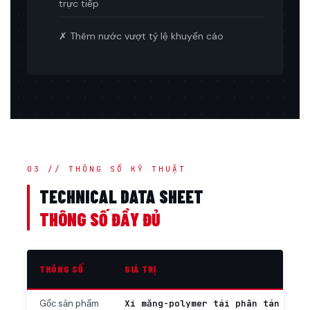
trực tiếp
✗ Thêm nước vượt tỷ lệ khuyến cáo
03 // THÔNG SỐ KỸ THUẬT
TECHNICAL DATA SHEET
THÔNG SỐ ĐẦY ĐỦ
THÔNG SỐ
GIÁ TRỊ
Xi măng-polymer tái phân tán
Gốc sản phẩm