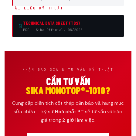
TÀI LIỆU KỸ THUẬT
TECHNICAL DATA SHEET (TDS)
📄
PDF — Sika Official, 08/2020
NHẬN BÁO GIÁ & TƯ VẤN KỸ THUẬT
CẦN TƯ VẤN
SIKA MONOTOP®-1010?
Cung cấp diện tích cốt thép cần bảo vệ, hạng mục
sửa chữa — kỹ sư
Hoá chất PT
sẽ tư vấn và báo
giá trong
2 giờ làm việc
.