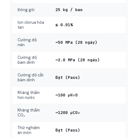
25 kg / bao
Đóng gói
Ion clorua hòa
≤ 0.01%
tan
Cường độ
~50 MPa (28 ngày)
nén
Cường độ
~2.0 MPa (28 ngày)
bám dính
Cường độ cắt
Đạt (Pass)
bám dính
Kháng thấm
~100 µH₂O
hơi nước
Kháng thấm
~1200 µCO₂
CO₂
Thử nghiệm
Đạt (Pass)
ăn mòn