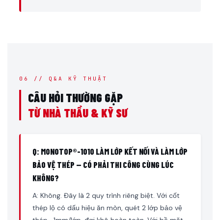
06 // Q&A KỸ THUẬT
CÂU HỎI THƯỜNG GẶP
TỪ NHÀ THẦU & KỸ SƯ
Q: MONOTOP®-1010 LÀM LỚP KẾT NỐI VÀ LÀM LỚP
BẢO VỆ THÉP — CÓ PHẢI THI CÔNG CÙNG LÚC
KHÔNG?
A: Không. Đây là 2 quy trình riêng biệt. Với cốt
thép lộ có dấu hiệu ăn mòn, quét 2 lớp bảo vệ