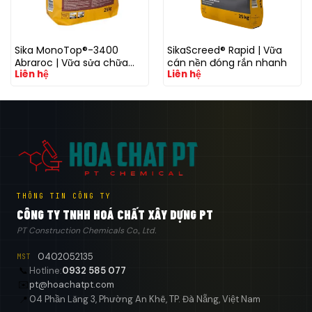
Sika MonoTop®-3400
SikaScreed® Rapid | Vữa
Abraroc | Vữa sửa chữa
cán nền đóng rắn nhanh
Liên hệ
Liên hệ
chịu mài mòn cao
THÔNG TIN CÔNG TY
CÔNG TY TNHH HOÁ CHẤT XÂY DỰNG PT
PT Construction Chemicals Co., Ltd.
0402052135
MST
📞
Hotline:
0932 585 077
✉️
pt@hoachatpt.com
04 Phần Lăng 3, Phường An Khê, TP. Đà Nẵng, Việt Nam
📍