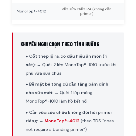
Vữa sửa chữa R4 (không cần
MonoTop®-4012
6
primer)
KHUYẾN NGHỊ CHỌN THEO TÌNH HUỐNG
▸
Cốt thép lộ ra, có dấu hiệu ăn mòn (rỉ
sét):
→ Quét 2 lớp MonoTop®-1010 trước khi
phủ vữa sửa chữa
▸
Bề mặt bê tông cũ cần tăng bám dính
cho vữa mới:
→ Quét 1 lớp mỏng
MonoTop®-1010 làm hồ kết nối
▸
Cần vữa sửa chữa không đòi hỏi primer
riêng:
→
MonoTop®-4012
(theo TDS “does
not require a bonding primer”)