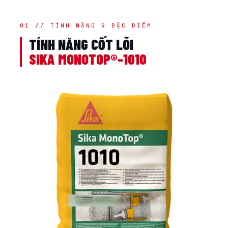
01 // TÍNH NĂNG & ĐẶC ĐIỂM
TÍNH NĂNG CỐT LÕI
SIKA MONOTOP®-1010