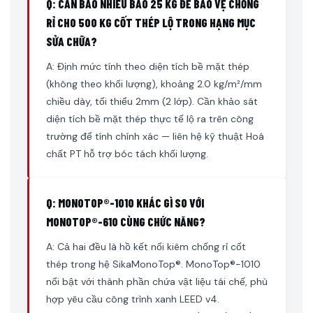
Q: CẦN BAO NHIÊU BAO 25 KG ĐỂ BẢO VỆ CHỐNG
RỈ CHO 500 KG CỐT THÉP LỘ TRONG HẠNG MỤC
SỬA CHỮA?
A: Định mức tính theo diện tích bề mặt thép
(không theo khối lượng), khoảng 2.0 kg/m²/mm
chiều dày, tối thiểu 2mm (2 lớp). Cần khảo sát
diện tích bề mặt thép thực tế lộ ra trên công
trường để tính chính xác — liên hệ kỹ thuật Hoá
chất PT hỗ trợ bóc tách khối lượng.
Q: MONOTOP®-1010 KHÁC GÌ SO VỚI
MONOTOP®-610 CÙNG CHỨC NĂNG?
A: Cả hai đều là hồ kết nối kiêm chống rỉ cốt
thép trong hệ SikaMonoTop®. MonoTop®-1010
nổi bật với thành phần chứa vật liệu tái chế, phù
hợp yêu cầu công trình xanh LEED v4.