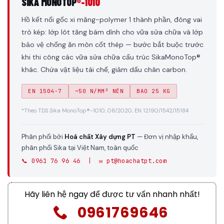
SIKA MONOTOP
®-1010
Hồ kết nối gốc xi măng-polymer 1 thành phần, đóng vai
trò kép: lớp lót tăng bám dính cho vữa sửa chữa và lớp
bảo vệ chống ăn mòn cốt thép — bước bắt buộc trước
khi thi công các vữa sửa chữa cấu trúc SikaMonoTop®
khác. Chứa vật liệu tái chế, giảm dấu chân carbon.
EN 1504-7
~50 N/MM² NÉN
BAO 25 KG
*Theo TDS Sika MonoTop®-1010, 08/2020, EN 12190/1542/15184
Phân phối bởi
Hoá chất Xây dựng PT
— Đơn vị nhập khẩu,
phân phối Sika tại Việt Nam, toàn quốc
📞 0961 76 96 46 | ✉️ pt@hoachatpt.com
Hãy liên hệ ngay để được tư vấn nhanh nhất!
0961769646