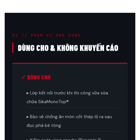
02 // PHẠM VI ỨNG DỤNG
DÙNG CHO & KHÔNG KHUYẾN CÁO
✓ DÙNG CHO
▸ Lớp kết nối trước khi thi công vữa sửa
chữa SikaMonoTop®
▸ Bảo vệ chống ăn mòn cốt thép lộ ra sau
đục phá bê tông