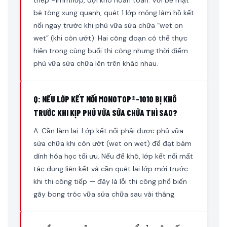
thép ~1mm/lớp, đợi khô hoàn toàn. Với bề mặt
bê tông xung quanh, quét 1 lớp mỏng làm hồ kết
nối ngay trước khi phủ vữa sửa chữa “wet on
wet” (khi còn ướt). Hai công đoạn có thể thực
hiện trong cùng buổi thi công nhưng thời điểm
phủ vữa sửa chữa lên trên khác nhau.
Q: NẾU LỚP KẾT NỐI MONOTOP®-1010 BỊ KHÔ
TRƯỚC KHI KỊP PHỦ VỮA SỬA CHỮA THÌ SAO?
A: Cần làm lại. Lớp kết nối phải được phủ vữa
sửa chữa khi còn ướt (wet on wet) để đạt bám
dính hóa học tối ưu. Nếu để khô, lớp kết nối mất
tác dụng liên kết và cần quét lại lớp mới trước
khi thi công tiếp — đây là lỗi thi công phổ biến
gây bong tróc vữa sửa chữa sau vài tháng.