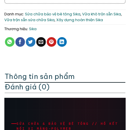
Danh mục:
Sửa chữa bảo vệ bê tông Sika
,
Vữa khô trộn sẵn Sika
,
Vữa trộn sẵn sửa chữa Sika
,
Xây dựng hoàn thiện Sika
Thương hiệu:
Sika
Thông tin sản phẩm
Đánh giá (0)
SỬA CHỮA & BẢO VỆ BÊ TÔNG // HỒ KẾT
NỐI XI MĂNG-POLYMER