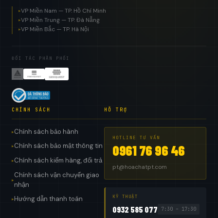
VP Miền Nam — TP. Hồ Chí Minh
▸
VP Miền Trung — TP. Đà Nẵng
▸
VP Miền Bắc — TP. Hà Nội
▸
ĐỐI TÁC PHÂN PHỐI
CHÍNH SÁCH
HỖ TRỢ
Chính sách bảo hành
▸
HOTLINE TƯ VẤN
Chính sách bảo mật thông tin
0961 76 96 46
▸
Chính sách kiểm hàng, đổi trả
▸
pt@hoachatpt.com
Chính sách vận chuyển giao
▸
nhận
KỸ THUẬT
Hướng dẫn thanh toán
▸
0932 585 077
7:30 – 17:30