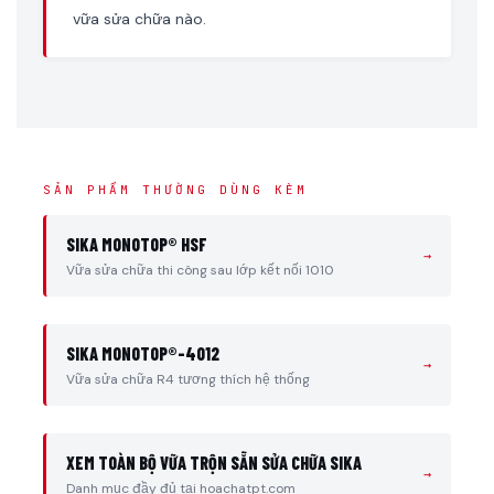
vữa sửa chữa nào.
SẢN PHẨM THƯỜNG DÙNG KÈM
SIKA MONOTOP® HSF
→
Vữa sửa chữa thi công sau lớp kết nối 1010
SIKA MONOTOP®-4012
→
Vữa sửa chữa R4 tương thích hệ thống
XEM TOÀN BỘ VỮA TRỘN SẴN SỬA CHỮA SIKA
→
Danh mục đầy đủ tại hoachatpt.com