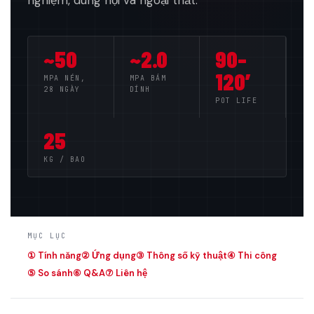
~50
~2.0
90–
120′
MPA NÉN,
MPA BÁM
28 NGÀY
DÍNH
POT LIFE
25
KG / BAO
MỤC LỤC
① Tính năng
② Ứng dụng
③ Thông số kỹ thuật
④ Thi công
⑤ So sánh
⑥ Q&A
⑦ Liên hệ