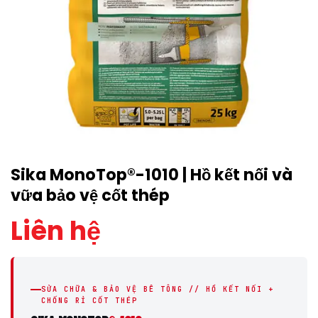
Sika MonoTop®-1010 | Hồ kết nối và
vữa bảo vệ cốt thép
Liên hệ
SỬA CHỮA & BẢO VỆ BÊ TÔNG // HỒ KẾT NỐI +
CHỐNG RỈ CỐT THÉP