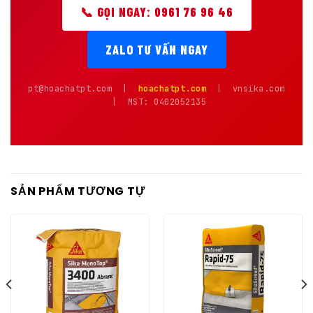
📞 GỌI NGAY: 0961 76 96 46
ZALO TƯ VẤN NGAY
pt@hoachatpt.com |
hoachatpt.com
| vnsika.com
| MST: 0402052135
SẢN PHẨM TƯƠNG TỰ