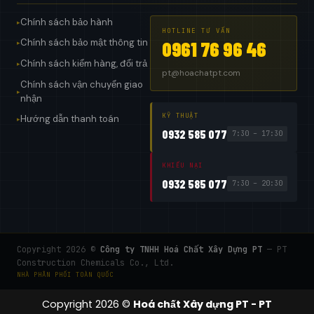
Chính sách bảo hành
▸
HOTLINE TƯ VẤN
Chính sách bảo mật thông tin
0961 76 96 46
▸
Chính sách kiểm hàng, đổi trả
▸
pt@hoachatpt.com
Chính sách vận chuyển giao
▸
nhận
KỸ THUẬT
Hướng dẫn thanh toán
▸
0932 585 077
7:30 – 17:30
KHIẾU NẠI
0932 585 077
7:30 – 20:30
Copyright 2026 ©
Công ty TNHH Hoá Chất Xây Dựng PT
— PT
Construction Chemicals Co., Ltd.
NHÀ PHÂN PHỐI TOÀN QUỐC
Copyright 2026 ©
Hoá chất Xây dựng PT - PT