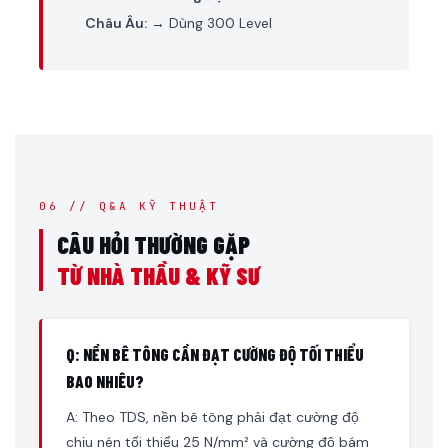
Châu Âu:
→ Dùng 300 Level
06 // Q&A KỸ THUẬT
CÂU HỎI THƯỜNG GẶP
TỪ NHÀ THẦU & KỸ SƯ
Q: NỀN BÊ TÔNG CẦN ĐẠT CƯỜNG ĐỘ TỐI THIỂU
BAO NHIÊU?
A: Theo TDS, nền bê tông phải đạt cường độ
chịu nén tối thiểu 25 N/mm² và cường độ bám