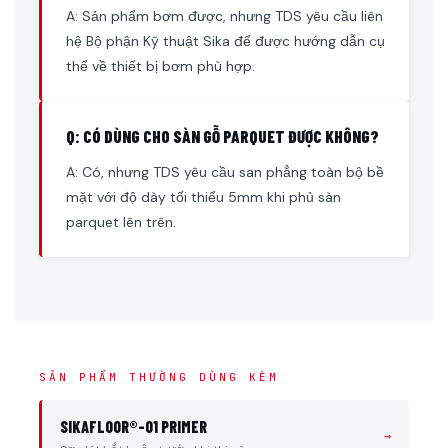
A: Sản phẩm bơm được, nhưng TDS yêu cầu liên
hệ Bộ phận Kỹ thuật Sika để được hướng dẫn cụ
thể về thiết bị bơm phù hợp.
Q: CÓ DÙNG CHO SÀN GỖ PARQUET ĐƯỢC KHÔNG?
A: Có, nhưng TDS yêu cầu san phẳng toàn bộ bề
mặt với độ dày tối thiểu 5mm khi phủ sàn
parquet lên trên.
SẢN PHẨM THƯỜNG DÙNG KÈM
SIKAFLOOR®-01 PRIMER
→