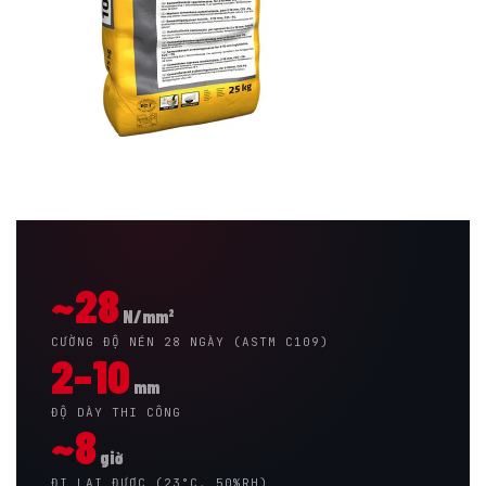
~28
N/mm²
CƯỜNG ĐỘ NÉN 28 NGÀY (ASTM C109)
2–10
mm
ĐỘ DÀY THI CÔNG
~8
giờ
ĐI LẠI ĐƯỢC (23°C, 50%RH)