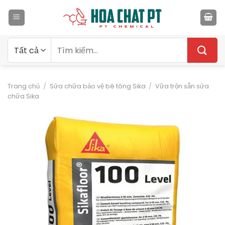
Bỏ
qua
nội
dung
Tìm
kiếm:
Trang chủ
/
Sửa chữa bảo vệ bê tông Sika
/
Vữa trộn sẵn sửa
chữa Sika