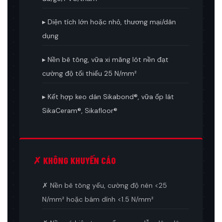
▸ Diện tích lớn hoặc nhỏ, thương mại/dân
dụng
▸ Nền bê tông, vữa xi măng lót nền đạt
cường độ tối thiểu 25 N/mm²
▸ Kết hợp keo dán Sikabond®, vữa ốp lát
SikaCeram®, Sikafloor®
✗ KHÔNG KHUYẾN CÁO
✗ Nền bê tông yếu, cường độ nén <25
N/mm² hoặc bám dính <1.5 N/mm²