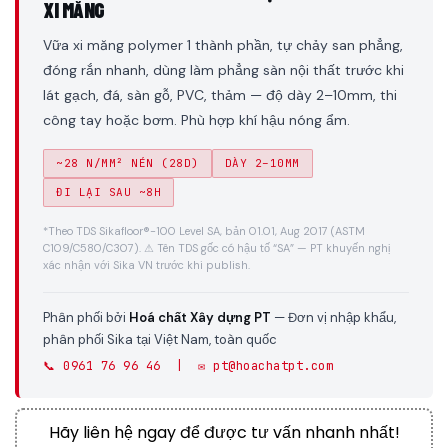
XI MĂNG
Vữa xi măng polymer 1 thành phần, tự chảy san phẳng,
đóng rắn nhanh, dùng làm phẳng sàn nội thất trước khi
lát gạch, đá, sàn gỗ, PVC, thảm — độ dày 2–10mm, thi
công tay hoặc bơm. Phù hợp khí hậu nóng ẩm.
~28 N/MM² NÉN (28D)
DÀY 2–10MM
ĐI LẠI SAU ~8H
*Theo TDS Sikafloor®-100 Level SA, bản 01.01, Aug 2017 (ASTM
C109/C580/C307). ⚠ Tên TDS gốc có hậu tố “SA” — PT khuyến nghị
xác nhận với Sika VN trước khi publish.
Phân phối bởi
Hoá chất Xây dựng PT
— Đơn vị nhập khẩu,
phân phối Sika tại Việt Nam, toàn quốc
📞 0961 76 96 46 | ✉️ pt@hoachatpt.com
Hãy liên hệ ngay để được tư vấn nhanh nhất!