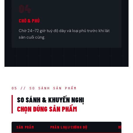
04
CHỜ & PHỦ
Chờ 24–72 giờ tuỳ độ dày và loại phủ trước khi lát
sàn cuối cùng.
05 // SO SÁNH SẢN PHẨM
SO SÁNH & KHUYẾN NGHỊ
CHỌN ĐÚNG SẢN PHẨM
SẢN PHẨM
PHÂN LOẠI/CƯỜNG ĐỘ
ĐỘ DÀY