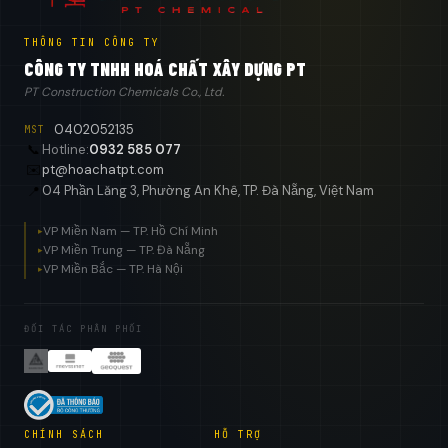
THÔNG TIN CÔNG TY
CÔNG TY TNHH HOÁ CHẤT XÂY DỰNG PT
PT Construction Chemicals Co., Ltd.
0402052135
MST
📞
Hotline:
0932 585 077
✉️
pt@hoachatpt.com
04 Phần Lăng 3, Phường An Khê, TP. Đà Nẵng, Việt Nam
📍
VP Miền Nam — TP. Hồ Chí Minh
▸
VP Miền Trung — TP. Đà Nẵng
▸
VP Miền Bắc — TP. Hà Nội
▸
ĐỐI TÁC PHÂN PHỐI
CHÍNH SÁCH
HỖ TRỢ