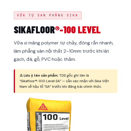
VỮA TỰ SAN PHẲNG SIKA
SIKAFLOOR
®-100 LEVEL
Vữa xi măng polymer tự chảy, đóng rắn nhanh,
làm phẳng sàn nội thất 2–10mm trước khi lát
gạch, đá, gỗ, PVC hoặc thảm.
⚠ Lưu ý tên sản phẩm:
TDS gốc ghi tên là
“Sikafloor®-100 Level SA” — cần xác nhận với Sika Việt
Nam về hậu tố “SA” trước khi đăng bài chính thức.