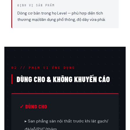
ĐỊNH VỊ SẢN PHẨM
Dòng cơ bản trong họ Level — phù hợp diện tích
thương mại/dân dụng phổ thông, độ dày vừa phải.
02 // PHẠM VI ỨNG DỤNG
DÙNG CHO & KHÔNG KHUYẾN CÁO
✓ DÙNG CHO
▸ San phẳng sàn nội thất trước khi lát gạch/
đá/gỗ/PVC/thảm