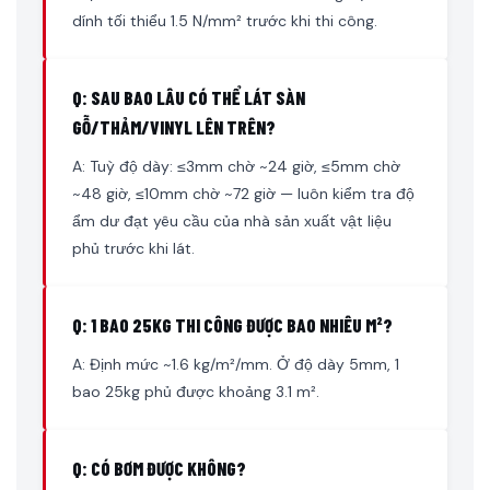
dính tối thiểu 1.5 N/mm² trước khi thi công.
Q: SAU BAO LÂU CÓ THỂ LÁT SÀN
GỖ/THẢM/VINYL LÊN TRÊN?
A: Tuỳ độ dày: ≤3mm chờ ~24 giờ, ≤5mm chờ
~48 giờ, ≤10mm chờ ~72 giờ — luôn kiểm tra độ
ẩm dư đạt yêu cầu của nhà sản xuất vật liệu
phủ trước khi lát.
Q: 1 BAO 25KG THI CÔNG ĐƯỢC BAO NHIÊU M²?
A: Định mức ~1.6 kg/m²/mm. Ở độ dày 5mm, 1
bao 25kg phủ được khoảng 3.1 m².
Q: CÓ BƠM ĐƯỢC KHÔNG?