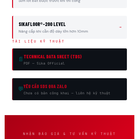
Sơn lót bắt buộc trước khi thi công
SIKAFLOOR®-200 LEVEL
→
Nâng cấp khi cần độ dày lớn hơn 10mm
TÀI LIỆU KỸ THUẬT
TECHNICAL DATA SHEET (TDS)
📄
PDF — Sika Official
YÊU CẦU SDS QUA ZALO
💬
Chưa có bản công khai — liên hệ kỹ thuật
NHẬN BÁO GIÁ & TƯ VẤN KỸ THUẬT