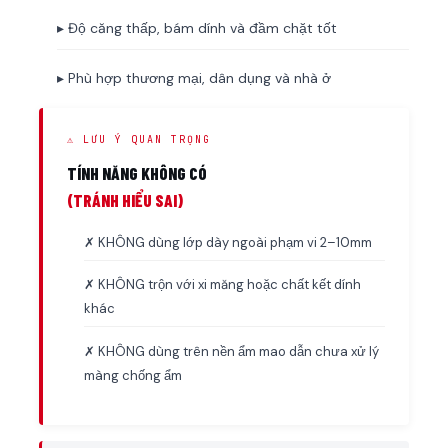
▸ Độ căng thấp, bám dính và đầm chặt tốt
▸ Phù hợp thương mại, dân dụng và nhà ở
⚠ LƯU Ý QUAN TRỌNG
TÍNH NĂNG KHÔNG CÓ
(TRÁNH HIỂU SAI)
✗ KHÔNG dùng lớp dày ngoài phạm vi 2–10mm
✗ KHÔNG trộn với xi măng hoặc chất kết dính
khác
✗ KHÔNG dùng trên nền ẩm mao dẫn chưa xử lý
màng chống ẩm