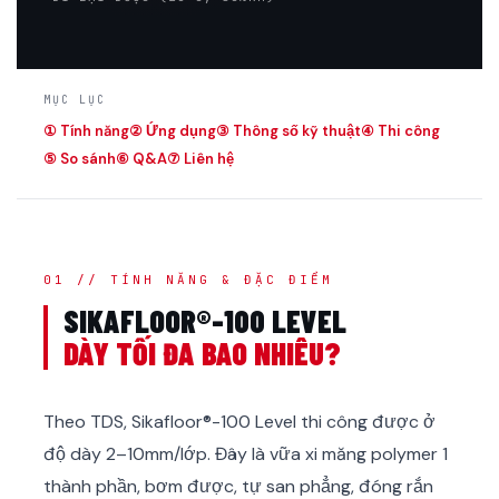
MỤC LỤC
① Tính năng
② Ứng dụng
③ Thông số kỹ thuật
④ Thi công
⑤ So sánh
⑥ Q&A
⑦ Liên hệ
01 // TÍNH NĂNG & ĐẶC ĐIỂM
SIKAFLOOR®-100 LEVEL
DÀY TỐI ĐA BAO NHIÊU?
Theo TDS, Sikafloor®-100 Level thi công được ở
độ dày 2–10mm/lớp. Đây là vữa xi măng polymer 1
thành phần, bơm được, tự san phẳng, đóng rắn