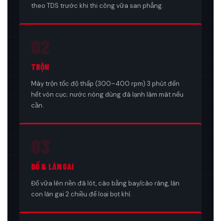
theo TDS trước khi thi công vữa san phẳng.
02
TRỘN
Máy trộn tốc độ thấp (300–400 rpm) 3 phút đến
hết vón cục; nước nóng dùng đá lạnh làm mát nếu
cần.
03
ĐỔ & LĂN GAI
Đổ vữa lên nền đã lót, cào bằng bay/cào răng, lăn
con lăn gai 2 chiều để loại bọt khí.