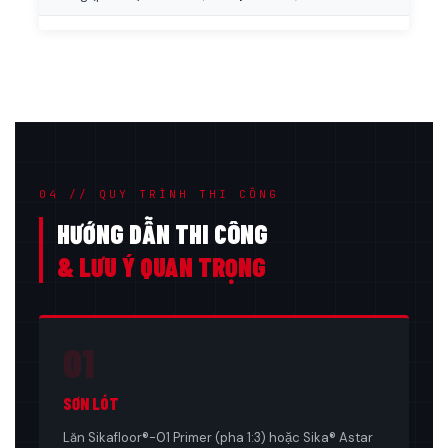
04 // QUY TRÌNH THI CÔNG
HƯỚNG DẪN THI CÔNG
& LƯU Ý QUAN TRỌNG
01
SƠN LÓT
Lăn Sikafloor®-01 Primer (pha 1:3) hoặc Sika® Astar