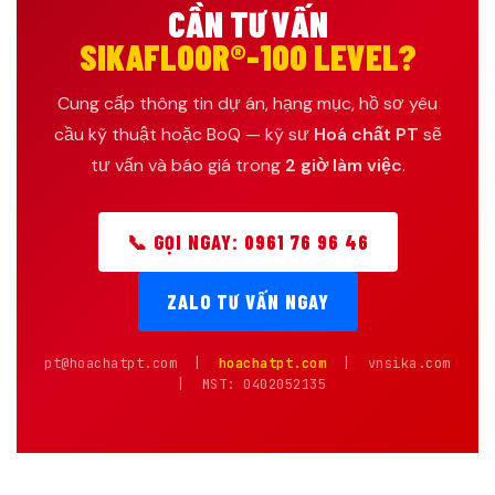
CẦN TƯ VẤN
SIKAFLOOR®-100 LEVEL?
Cung cấp thông tin dự án, hạng mục, hồ sơ yêu
cầu kỹ thuật hoặc BoQ — kỹ sư
Hoá chất PT
sẽ
tư vấn và báo giá trong
2 giờ làm việc
.
📞 GỌI NGAY: 0961 76 96 46
ZALO TƯ VẤN NGAY
pt@hoachatpt.com |
hoachatpt.com
| vnsika.com
| MST: 0402052135