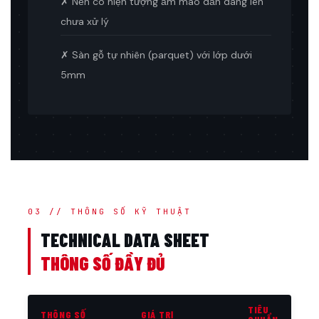
✗ Nền có hiện tượng ẩm mao dẫn dâng lên
chưa xử lý
✗ Sàn gỗ tự nhiên (parquet) với lớp dưới
5mm
03 // THÔNG SỐ KỸ THUẬT
TECHNICAL DATA SHEET
THÔNG SỐ ĐẦY ĐỦ
TIÊU
THÔNG SỐ
GIÁ TRỊ