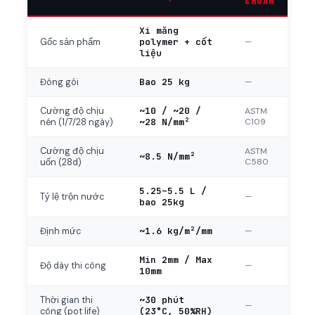
CHUẨN
Xi măng
polymer + cốt
—
Gốc sản phẩm
liệu
Bao 25 kg
—
Đóng gói
~10 / ~20 /
Cường độ chịu
ASTM
~28 N/mm²
C109
nén (1/7/28 ngày)
Cường độ chịu
ASTM
~8.5 N/mm²
C580
uốn (28d)
5.25–5.5 L /
—
Tỷ lệ trộn nước
bao 25kg
~1.6 kg/m²/mm
—
Định mức
Min 2mm / Max
—
Độ dày thi công
10mm
~30 phút
Thời gian thi
—
(23°C, 50%RH)
công (pot life)