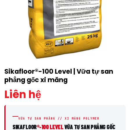
Sikafloor®-100 Level | Vữa tự san
phẳng gốc xi măng
Liên hệ
VỮA TỰ SAN PHẲNG // XI MĂNG POLYMER
SIKAFLOOR
®-100 LEVEL
VỮA TỰ SAN PHẲNG GỐC