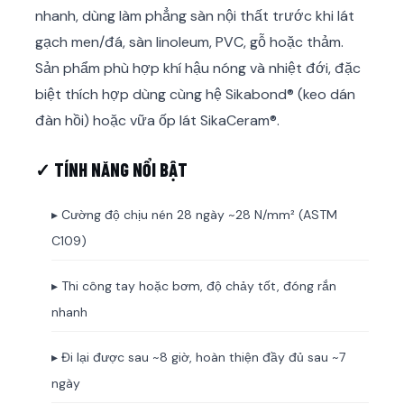
nhanh, dùng làm phẳng sàn nội thất trước khi lát
gạch men/đá, sàn linoleum, PVC, gỗ hoặc thảm.
Sản phẩm phù hợp khí hậu nóng và nhiệt đới, đặc
biệt thích hợp dùng cùng hệ Sikabond® (keo dán
đàn hồi) hoặc vữa ốp lát SikaCeram®.
✓ TÍNH NĂNG NỔI BẬT
▸ Cường độ chịu nén 28 ngày ~28 N/mm² (ASTM
C109)
▸ Thi công tay hoặc bơm, độ chảy tốt, đóng rắn
nhanh
▸ Đi lại được sau ~8 giờ, hoàn thiện đầy đủ sau ~7
ngày