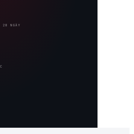
N 28 NGÀY
ỨC