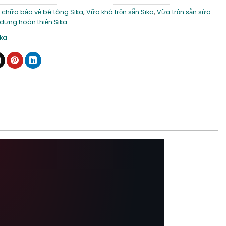
 chữa bảo vệ bê tông Sika
,
Vữa khô trộn sẵn Sika
,
Vữa trộn sẵn sửa
dựng hoàn thiện Sika
ika