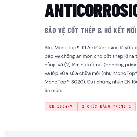
ANTICORROSI
BẢO VỆ CỐT THÉP & HỒ KẾT NỐI 
Sika MonoTop®-111 AntiCorrosion là vữa x
bảo vệ chống ăn mòn cho cốt thép lộ ra 
hỏng, và (2) làm hồ kết nối (bonding prim
và lớp vữa sửa chữa mới (như MonoTop
MonoTop®-3020). Đạt chứng nhận EN 15
ăn mòn.
EN 1504-7
2 CHỨC NĂNG TRONG 1