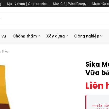
g
Địa kỹ thuật | Geotechnics
Điện Gió | Wind Energy
Nhựa đúc c
 vụ
Chống thấm
Xây dựng
Công nghiệp
a Sika
Sika M
Vữa bả
Liên 
VỮA BẢ