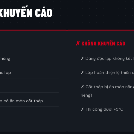
KHUYẾN CÁO
✗ KHÔNG KHUYẾN CÁO
ư hỏng
✗ Dùng độc lập không kết 
onoTop
✗ Lớp hoàn thiện lộ thiên
✗ Cốt thép bị ăn mòn nặng,
riêng)
ệp có ăn mòn cốt thép
✗ Thi công dưới +5°C