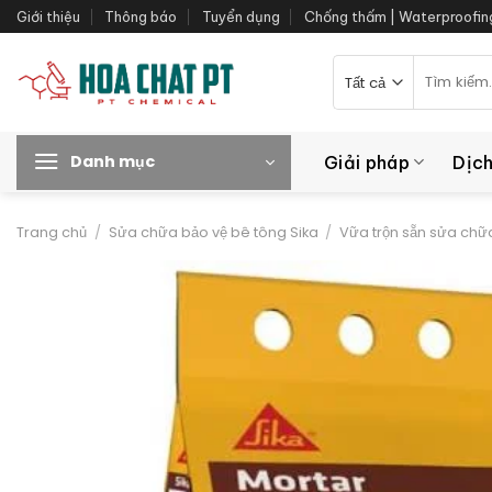
Bỏ
Giới thiệu
Thông báo
Tuyển dụng
Chống thấm | Waterproofin
qua
nội
Tìm
kiếm:
dung
Danh mục
Giải pháp
Dịch
Trang chủ
/
Sửa chữa bảo vệ bê tông Sika
/
Vữa trộn sẵn sửa chữ