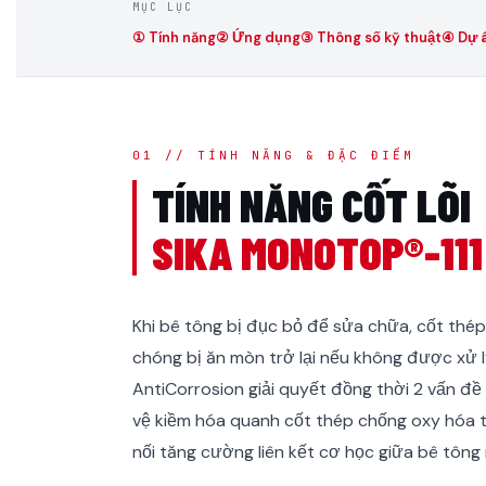
MỤC LỤC
① Tính năng
② Ứng dụng
③ Thông số kỹ thuật
④ Dự 
01 // TÍNH NĂNG & ĐẶC ĐIỂM
TÍNH NĂNG CỐT LÕI
SIKA MONOTOP®-11
Khi bê tông bị đục bỏ để sửa chữa, cốt thép
chóng bị ăn mòn trở lại nếu không được xử 
AntiCorrosion giải quyết đồng thời 2 vấn đ
vệ kiềm hóa quanh cốt thép chống oxy hóa t
nối tăng cường liên kết cơ học giữa bê tông