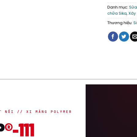
Danh mục:
Sửa
chữa Sika
,
Xây 
Thương hiệu:
S
T NỐI // XI MĂNG POLYMER
P
®-111