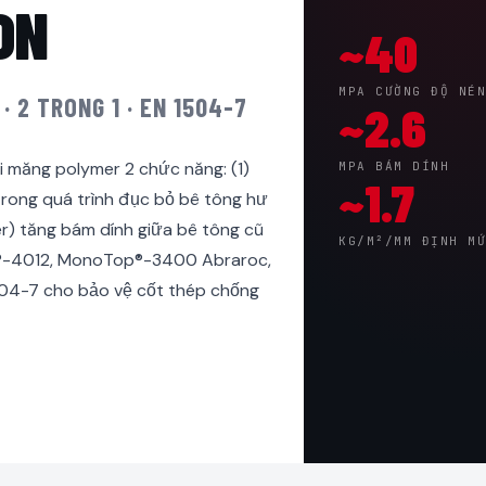
ON
~40
MPA CƯỜNG ĐỘ NÉ
· 2 TRONG 1 · EN 1504-7
~2.6
i măng polymer 2 chức năng: (1)
MPA BÁM DÍNH
~1.7
trong quá trình đục bỏ bê tông hư
er) tăng bám dính giữa bê tông cũ
KG/M²/MM ĐỊNH M
®-4012, MonoTop®-3400 Abraroc,
04-7 cho bảo vệ cốt thép chống