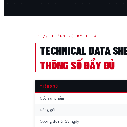
03 // THÔNG SỐ KỸ THUẬT
TECHNICAL DATA SH
THÔNG SỐ ĐẦY ĐỦ
THÔNG SỐ
Gốc sản phẩm
Đóng gói
Cường độ nén 28 ngày