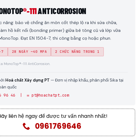
MONOTOP
®-111
ANTICORROSION
 năng: bảo vệ chống ăn mòn cốt thép lộ ra khi sửa chữa,
làm hồ kết nối (bonding primer) giữa bê tông cũ và lớp vữa
MonoTop. Đạt EN 1504-7, thi công bằng cọ hoặc phun.
-7
28 NGÀY ~40 MPA
2 CHỨC NĂNG TRONG 1
ka MonoTop®-111 AntiCorrosion.
bởi
Hoá chất Xây dựng PT
— Đơn vị nhập khẩu, phân phối Sika tại
toàn quốc
6 96 46 | ✉️ pt@hoachatpt.com
Hãy liên hệ ngay để được tư vấn nhanh nhất!
0961769646