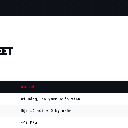
EET
GIÁ TRỊ
Xi măng, polymer biến tính
Hộp 10 túi × 2 kg nhôm
~40 MPa