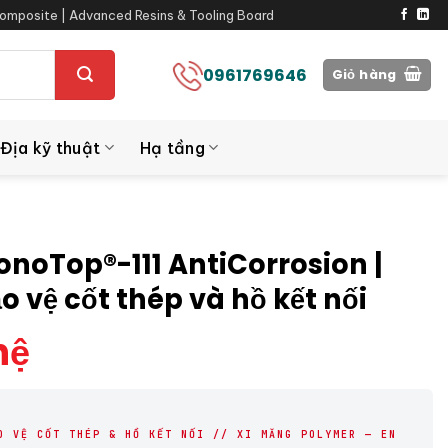
omposite | Advanced Resins & Tooling Board
0961769646
Giỏ hàng
Địa kỹ thuật
Hạ tầng
onoTop®-111 AntiCorrosion |
o vệ cốt thép và hồ kết nối
hệ
O VỆ CỐT THÉP & HỒ KẾT NỐI // XI MĂNG POLYMER — EN