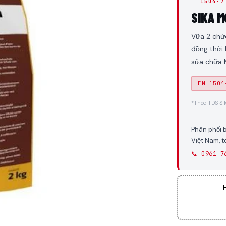
1504-7
SIKA 
Vữa 2 chức
đồng thời 
sửa chữa 
EN 1504
*Theo TDS Si
Phân phối 
Việt Nam, 
📞 0961 7