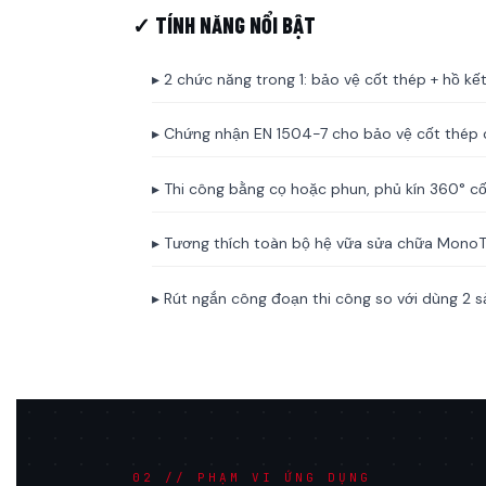
✓ TÍNH NĂNG NỔI BẬT
▸ 2 chức năng trong 1: bảo vệ cốt thép + hồ kết
▸ Chứng nhận EN 1504-7 cho bảo vệ cốt thép
▸ Thi công bằng cọ hoặc phun, phủ kín 360° c
▸ Tương thích toàn bộ hệ vữa sửa chữa Mono
▸ Rút ngắn công đoạn thi công so với dùng 2 s
02 // PHẠM VI ỨNG DỤNG