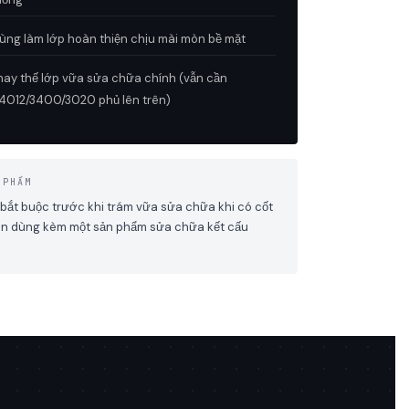
ng làm lớp hoàn thiện chịu mài mòn bề mặt
ay thế lớp vữa sửa chữa chính (vẫn cần
012/3400/3020 phủ lên trên)
 PHẨM
bắt buộc trước khi trám vữa sửa chữa khi có cốt
uôn dùng kèm một sản phẩm sửa chữa kết cấu