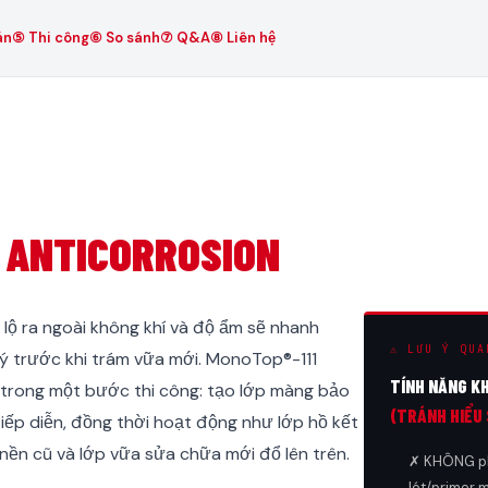
án
⑤ Thi công
⑥ So sánh
⑦ Q&A
⑧ Liên hệ
1 ANTICORROSION
 lộ ra ngoài không khí và độ ẩm sẽ nhanh
⚠ LƯU Ý QUA
lý trước khi trám vữa mới. MonoTop®-111
TÍNH NĂNG K
ề trong một bước thi công: tạo lớp màng bảo
(TRÁNH HIỂU 
iếp diễn, đồng thời hoạt động như lớp hồ kết
 nền cũ và lớp vữa sửa chữa mới đổ lên trên.
✗ KHÔNG phả
lót/primer 