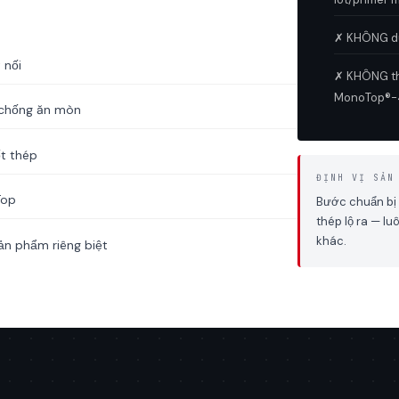
✗ KHÔNG dù
 nối
✗ KHÔNG th
MonoTop®-4
 chống ăn mòn
ốt thép
ĐỊNH VỊ SẢN
Top
Bước chuẩn bị 
thép lộ ra — l
khác.
ản phẩm riêng biệt