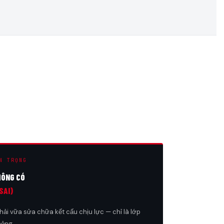
N TRỌNG
HÔNG CÓ
SAI)
i vữa sửa chữa kết cấu chịu lực — chỉ là lớp
mỏng