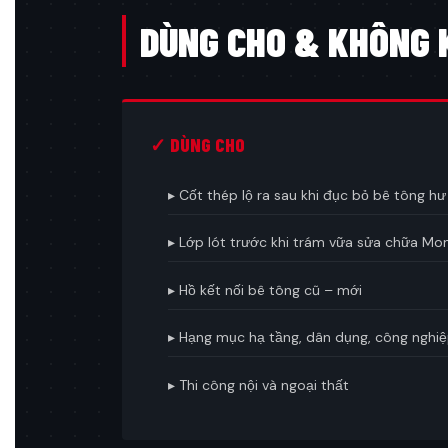
DÙNG CHO & KHÔNG 
✓ DÙNG CHO
▸ Cốt thép lộ ra sau khi đục bỏ bê tông h
▸ Lớp lót trước khi trám vữa sửa chữa M
▸ Hồ kết nối bê tông cũ – mới
▸ Hạng mục hạ tầng, dân dụng, công nghi
▸ Thi công nội và ngoại thất