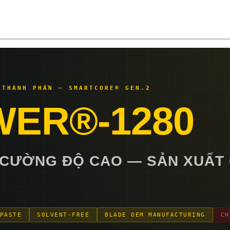
 THÀNH PHẦN — SMARTCORE® GEN.2
WER®-1280
CƯỜNG ĐỘ CAO — SẢN XUẤT 
PASTE
SOLVENT-FREE
BLADE OEM MANUFACTURING
CH