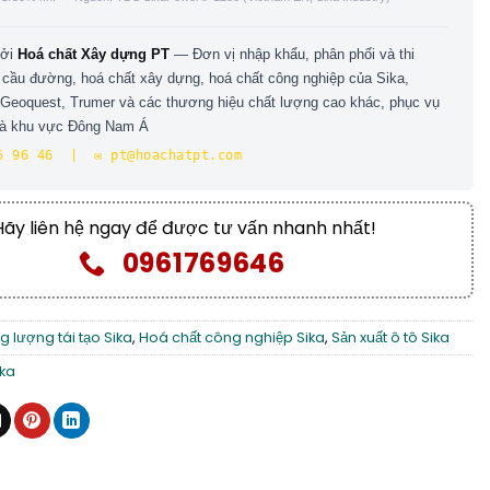
bởi
Hoá chất Xây dựng PT
— Đơn vị nhập khẩu, phân phối và thi
 cầu đường, hoá chất xây dựng, hoá chất công nghiệp của Sika,
 Geoquest, Trumer và các thương hiệu chất lượng cao khác, phục vụ
và khu vực Đông Nam Á
6 96 46 | ✉️ pt@hoachatpt.com
Hãy liên hệ ngay để được tư vấn nhanh nhất!
0961769646
 lượng tái tạo Sika
,
Hoá chất công nghiệp Sika
,
Sản xuất ô tô Sika
ika