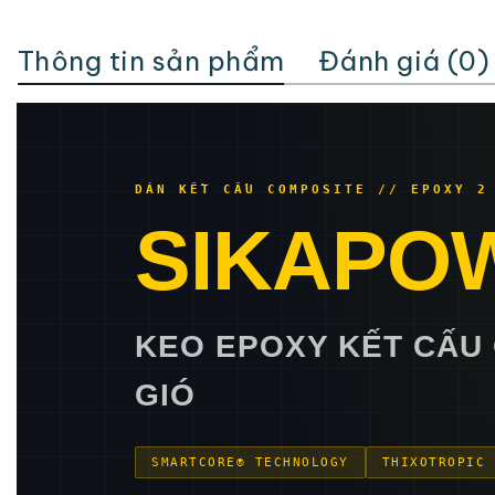
Thông tin sản phẩm
Đánh giá (0)
DÁN KẾT CẤU COMPOSITE // EPOXY 2
SIKAPO
KEO EPOXY KẾT CẤU 
GIÓ
SMARTCORE® TECHNOLOGY
THIXOTROPIC 