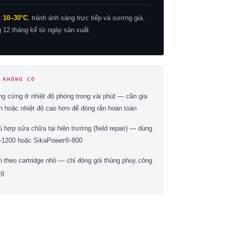
:
10–30°C
, tránh ánh sáng trực tiếp và sương giá.
 12 tháng kể từ ngày sản xuất
 KHÔNG CÓ
g cứng ở nhiệt độ phòng trong vài phút — cần gia
h hoặc nhiệt độ cao hơn để đóng rắn hoàn toàn
hợp sửa chữa tại hiện trường (field repair) — dùng
-1200 hoặc SikaPower®-800
 theo cartridge nhỏ — chỉ đóng gói thùng phuy công
kg