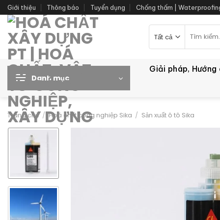
Bỏ
Giới thiệu
Thông báo
Tuyển dụng
Chống thấm | Waterproofin
qua
nội
Tìm
kiếm:
dung
Giải pháp, Hướng
Danh mục
Trang chủ
/
Hoá chất công nghiệp Sika
/
Sản xuất ô tô Sika