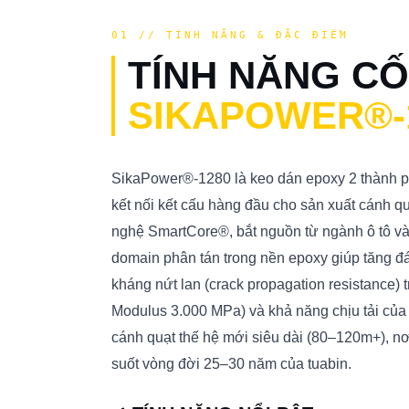
01 // TÍNH NĂNG & ĐẶC ĐIỂM
TÍNH NĂNG CỐ
SIKAPOWER®-
SikaPower®-1280 là keo dán epoxy 2 thành p
kết nối kết cấu hàng đầu cho sản xuất cánh q
nghệ SmartCore®, bắt nguồn từ ngành ô tô và
domain phân tán trong nền epoxy giúp tăng đ
kháng nứt lan (crack propagation resistance) t
Modulus 3.000 MPa) và khả năng chịu tải của 
cánh quạt thế hệ mới siêu dài (80–120m+), nơi 
suốt vòng đời 25–30 năm của tuabin.