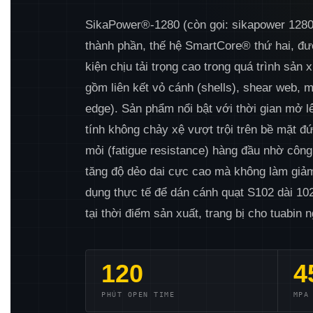
SikaPower®-1280 (còn gọi: sikapower 1280,
thành phần, thế hệ SmartCore® thứ hai, đượ
kiện chịu tải trọng cao trong quá trình sả
gồm liên kết vỏ cánh (shells), shear web, m
edge). Sản phẩm nổi bật với thời gian mở l
tính không chảy xệ vượt trội trên bề mặt đ
mỏi (fatigue resistance) hàng đầu nhờ côn
tăng độ dẻo dai cực cao mà không làm giả
dụng thực tế để dán cánh quạt S102 dài 1
tại thời điểm sản xuất, trang bị cho tuabin
120
4
PHÚT OPEN TIME
MPA