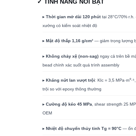
✓ TÍNH NĂNG NỔI BẬT
▸
Thời gian mở dài 120 phút
tại 28°C/70% r.h. 
xưởng có kiểm soát nhiệt độ
▸
Mật độ thấp 1,16 g/cm³
— giảm trọng lượng b
▸
Không chảy xệ (non-sag)
ngay cả trên bề mặ
bead chính xác suốt quá trình assembly
▸
Kháng nứt lan vượt trội
: KIc = 3,5 MPa·m⁰·⁵
trội so với epoxy thông thường
▸
Cường độ kéo 45 MPa
, shear strength 25 M
OEM
▸
Nhiệt độ chuyển thủy tinh Tg = 90°C
— ổn đị