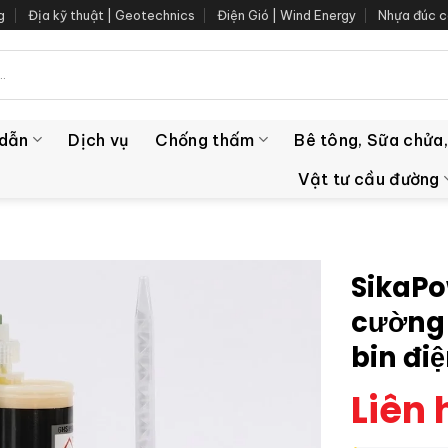
g
Địa kỹ thuật | Geotechnics
Điện Gió | Wind Energy
Nhựa đúc c
 dẫn
Dịch vụ
Chống thấm
Bê tông, Sữa chửa,
Vật tư cầu đường
SikaPo
cường 
bin điệ
Liên 