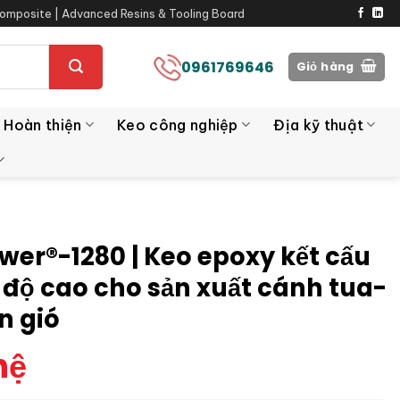
omposite | Advanced Resins & Tooling Board
0961769646
Giỏ hàng
 Hoàn thiện
Keo công nghiệp
Địa kỹ thuật
wer®-1280 | Keo epoxy kết cấu
độ cao cho sản xuất cánh tua-
n gió
hệ