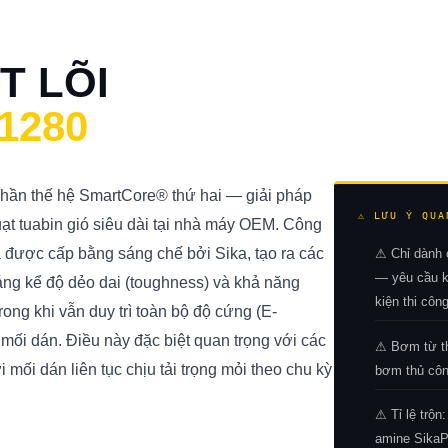
T LÕI
1280
hần thế hệ SmartCore® thứ hai — giải pháp
⚠ LƯU Ý QUA
uạt tuabin gió siêu dài tại nhà máy OEM. Công
 được cấp bằng sáng chế bởi Sika, tạo ra các
⚠ Chỉ dành
— yêu cầu ki
áng kể độ dẻo dai (toughness) và khả năng
kiện thi côn
rong khi vẫn duy trì toàn bộ độ cứng (E-
mối dán. Điều này đặc biệt quan trọng với các
⚠ Bơm từ t
mối dán liên tục chịu tải trọng mỏi theo chu kỳ
bơm thủ côn
⚠ Tỉ lệ trộn
amine Sika