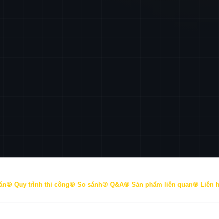
án
⑤ Quy trình thi công
⑥ So sánh
⑦ Q&A
⑧ Sản phẩm liên quan
⑨ Liên 