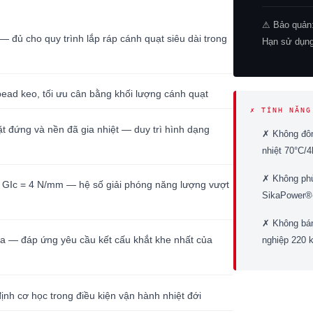
⚠ Bảo quản
— đủ cho quy trình lắp ráp cánh quạt siêu dài trong
Hạn sử dụng
ead keo, tối ưu cân bằng khối lượng cánh quạt
✗ TÍNH NĂNG
t đứng và nền đã gia nhiệt — duy trì hình dạng
✗ Không đôn
nhiệt 70°C/4
✗ Không phù 
, GIc = 4 N/mm — hệ số giải phóng năng lượng vượt
SikaPower®
✗ Không bán
Pa — đáp ứng yêu cầu kết cấu khắt khe nhất của
nghiệp 220 
nh cơ học trong điều kiện vận hành nhiệt đới