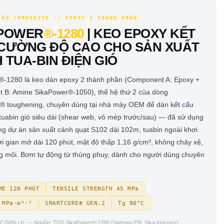
CẤU COMPOSITE // EPOXY 2 THÀNH PHẦN
APOWER
®-1280
| KEO EPOXY KẾT
CƯỜNG ĐỘ CAO CHO SẢN XUẤT
 TUA-BIN ĐIỆN GIÓ
®-1280 là keo dán epoxy 2 thành phần (Component A: Epoxy +
 B: Amine SikaPower®-1050), thế hệ thứ 2 của dòng
® toughening, chuyên dùng tại nhà máy OEM để dán kết cấu
tuabin gió siêu dài (shear web, vỏ mép trước/sau) — đã sử dụng
ong dự án sản xuất cánh quạt S102 dài 102m, tuabin ngoài khơi
 gian mở dài 120 phút, mật độ thấp 1,16 g/cm³, không chảy xệ,
g môi. Bơm tự động từ thùng phuy, dành cho người dùng chuyên
ME 120 PHÚT
TENSILE STRENGTH 45 MPa
 MPa·m⁰·⁵
SMARTCORE® GEN.2
Tg 90°C
23°C/50% r.h. — Nguồn: TDS SikaPower®-1280 (Vietnam EN, Sika Industry)