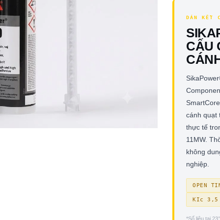
DÁN KẾT 
SIK
CẤU 
CÁNH
SikaPower
Component
SmartCore
cánh quạt 
thực tế tr
11MW. Thời
không dun
nghiệp.
OPEN TI
KIc 3,5
*Số liệu tại 