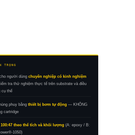
N TRỌNG
 cho người dùng
chuyên nghiệp có kinh nghiệm
ểm tra thử nghiệm thực tế trên substrate và điều
g cụ thể
hùng phuy bằng
thiết bị bơm tự động
— KHÔNG
g cartridge
:
100:47 theo thể tích và khối lượng
(A: epoxy / B:
Power®-1050)