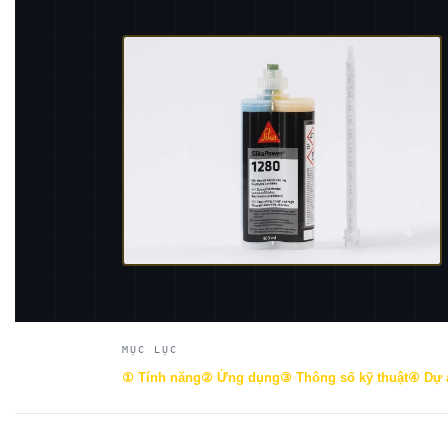
MỤC LỤC
① Tính năng
② Ứng dụng
③ Thông số kỹ thuật
④ Dự 