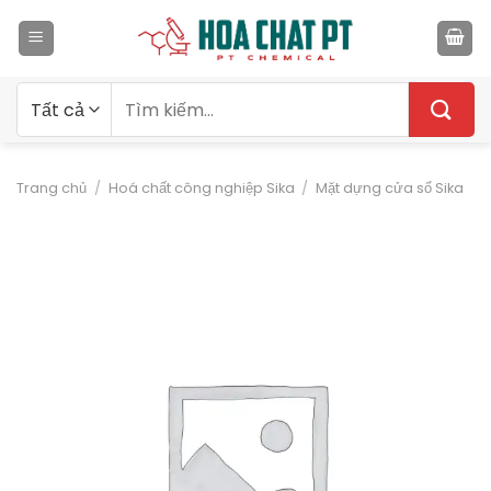
Bỏ
qua
nội
dung
Tìm
kiếm:
Trang chủ
/
Hoá chất công nghiệp Sika
/
Mặt dựng cửa sổ Sika