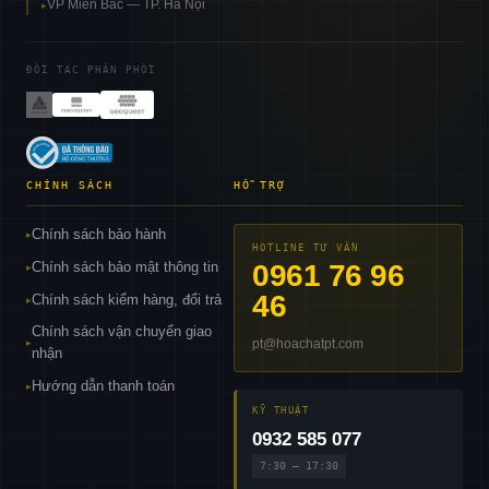
VP Miền Bắc — TP. Hà Nội
▸
ĐỐI TÁC PHÂN PHỐI
CHÍNH SÁCH
HỖ TRỢ
Chính sách bảo hành
▸
HOTLINE TƯ VẤN
Chính sách bảo mật thông tin
0961 76 96
▸
46
Chính sách kiểm hàng, đổi trả
▸
Chính sách vận chuyển giao
pt@hoachatpt.com
▸
nhận
Hướng dẫn thanh toán
▸
KỸ THUẬT
0932 585 077
7:30 – 17:30