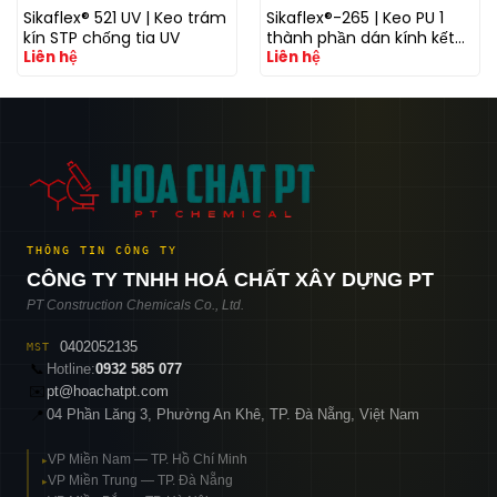
Sikaflex® 521 UV | Keo trám
Sikaflex®-265 | Keo PU 1
kín STP chống tia UV
thành phần dán kính kết
Liên hệ
Liên hệ
cấu cho xe thương mại
THÔNG TIN CÔNG TY
CÔNG TY TNHH HOÁ CHẤT XÂY DỰNG PT
PT Construction Chemicals Co., Ltd.
0402052135
MST
📞
Hotline:
0932 585 077
✉️
pt@hoachatpt.com
04 Phần Lăng 3, Phường An Khê, TP. Đà Nẵng, Việt Nam
📍
VP Miền Nam — TP. Hồ Chí Minh
▸
VP Miền Trung — TP. Đà Nẵng
▸