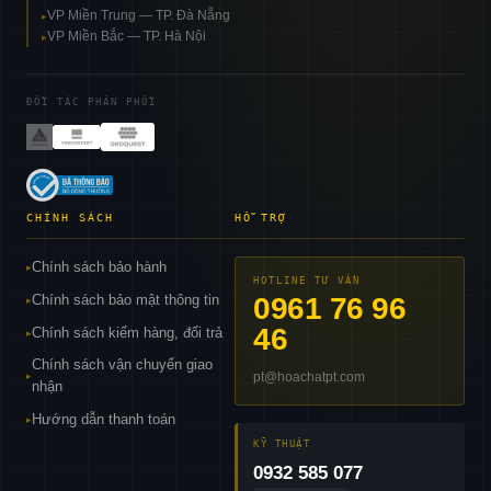
VP Miền Trung — TP. Đà Nẵng
▸
VP Miền Bắc — TP. Hà Nội
▸
ĐỐI TÁC PHÂN PHỐI
CHÍNH SÁCH
HỖ TRỢ
Chính sách bảo hành
▸
HOTLINE TƯ VẤN
Chính sách bảo mật thông tin
0961 76 96
▸
46
Chính sách kiểm hàng, đổi trả
▸
Chính sách vận chuyển giao
pt@hoachatpt.com
▸
nhận
Hướng dẫn thanh toán
▸
KỸ THUẬT
0932 585 077