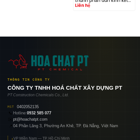
thành phần dán kính kết
Liên hệ
cấu cho xe thương mại &
đường sắt
THÔNG TIN CÔNG TY
CÔNG TY TNHH HOÁ CHẤT XÂY DỰNG PT
PT Construction Chemicals Co., Ltd.
0402052135
MST
📞
Hotline:
0932 585 077
✉️
pt@hoachatpt.com
04 Phần Lăng 3, Phường An Khê, TP. Đà Nẵng, Việt Nam
📍
VP Miền Nam — TP. Hồ Chí Minh
▸