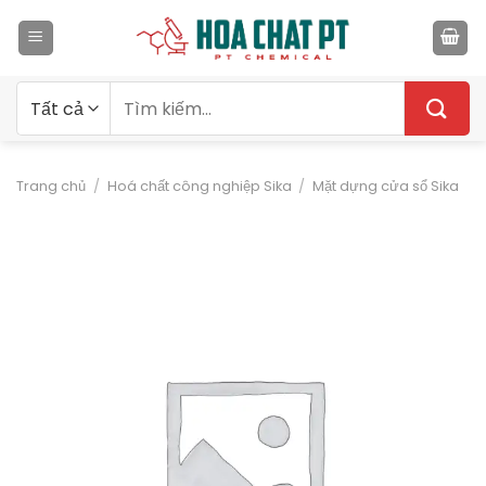
Bỏ
qua
nội
dung
Tìm
kiếm:
Trang chủ
/
Hoá chất công nghiệp Sika
/
Mặt dựng cửa sổ Sika