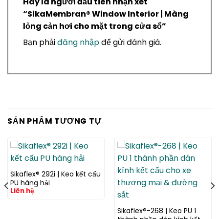
Hãy là người đầu tiên nhận xét
“SikaMembran® Window Interior | Màng
lỏng cản hơi cho mặt trong cửa sổ”
Bạn phải
đăng nhập
để gửi đánh giá.
SẢN PHẨM TƯƠNG TỰ
Sikaflex® 292i | Keo kết cấu
PU hàng hải
Liên hệ
Sikaflex®-268 | Keo PU 1