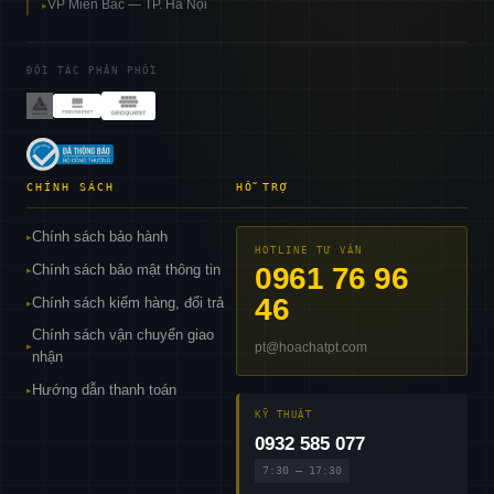
VP Miền Bắc — TP. Hà Nội
▸
ĐỐI TÁC PHÂN PHỐI
CHÍNH SÁCH
HỖ TRỢ
Chính sách bảo hành
▸
HOTLINE TƯ VẤN
Chính sách bảo mật thông tin
0961 76 96
▸
46
Chính sách kiểm hàng, đổi trả
▸
Chính sách vận chuyển giao
pt@hoachatpt.com
▸
nhận
Hướng dẫn thanh toán
▸
KỸ THUẬT
0932 585 077
7:30 – 17:30