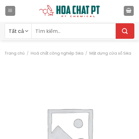
Bỏ
qua
nội
dung
Tìm
kiếm:
Trang chủ
/
Hoá chất công nghiệp Sika
/
Mặt dựng cửa sổ Sika