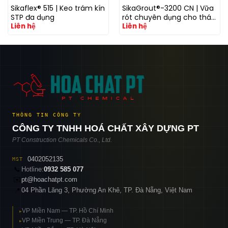
Sikaflex® 515 | Keo trám kín
SikaGrout®-3200 CN | Vữa
STP đa dụng
rót chuyên dụng cho tháp
Liên hệ
Liên hệ
điện gió với khả năng
kháng mỏi cao
THÔNG TIN CÔNG TY
CÔNG TY TNHH HOÁ CHẤT XÂY DỰNG PT
PT Construction Chemicals Co., Ltd.
0402052135
MST
📞
Hotline:
0932 585 077
✉️
pt@hoachatpt.com
04 Phần Lăng 3, Phường An Khê, TP. Đà Nẵng, Việt Nam
📍
VP Miền Nam — TP. Hồ Chí Minh
▸
VP Miền Trung — TP. Đà Nẵng
▸