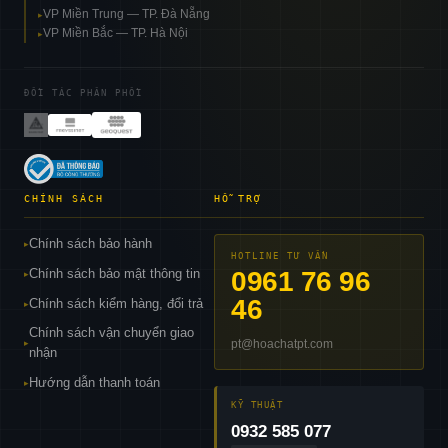
VP Miền Trung — TP. Đà Nẵng
▸
VP Miền Bắc — TP. Hà Nội
▸
ĐỐI TÁC PHÂN PHỐI
CHÍNH SÁCH
HỖ TRỢ
Chính sách bảo hành
▸
HOTLINE TƯ VẤN
Chính sách bảo mật thông tin
0961 76 96
▸
46
Chính sách kiểm hàng, đổi trả
▸
Chính sách vận chuyển giao
pt@hoachatpt.com
▸
nhận
Hướng dẫn thanh toán
▸
KỸ THUẬT
0932 585 077