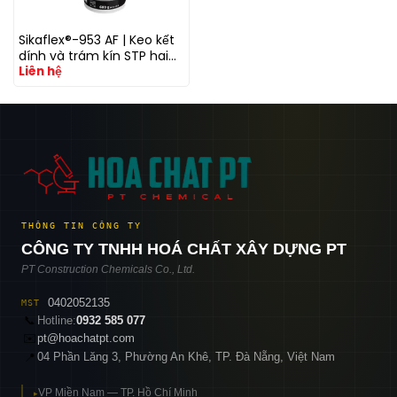
Sikaflex®-953 AF | Keo kết
dính và trám kín STP hai
Liên hệ
thành phần kháng nấm
khuẩn
THÔNG TIN CÔNG TY
CÔNG TY TNHH HOÁ CHẤT XÂY DỰNG PT
PT Construction Chemicals Co., Ltd.
0402052135
MST
📞
Hotline:
0932 585 077
✉️
pt@hoachatpt.com
04 Phần Lăng 3, Phường An Khê, TP. Đà Nẵng, Việt Nam
📍
VP Miền Nam — TP. Hồ Chí Minh
▸