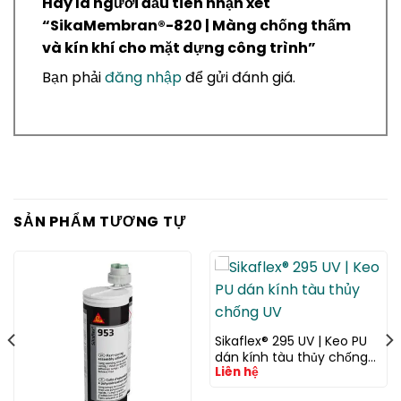
Hãy là người đầu tiên nhận xét
“SikaMembran®-820 | Màng chống thấm
và kín khí cho mặt dựng công trình”
Bạn phải
đăng nhập
để gửi đánh giá.
SẢN PHẨM TƯƠNG TỰ
Sikaflex® 295 UV | Keo PU
dán kính tàu thủy chống
Liên hệ
UV