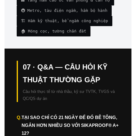
🏢 Tầng hầm cao ốc văn phòng & căn hộ
🚇 Metro, tàu điện ngầm, hầm bộ hành
🏗️ Hầm kỹ thuật, bể ngầm công nghiệp
🏠 Móng cọc, tường chắn đất
07 · Q&A — CÂU HỎI KỸ
THUẬT THƯỜNG GẶP
Câu hỏi thực tế từ nhà thầu, kỹ sư TVTK, TVGS và
QC/QS dự án
Q.
TẠI SAO CHỈ CÓ 21 NGÀY ĐỂ ĐỔ BÊ TÔNG,
NGẮN HƠN NHIỀU SO VỚI SIKAPROOF® A+
12?