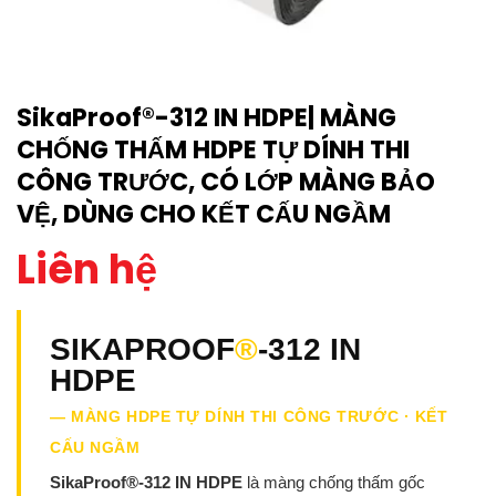
SikaProof®-312 IN HDPE| MÀNG
CHỐNG THẤM HDPE TỰ DÍNH THI
CÔNG TRƯỚC, CÓ LỚP MÀNG BẢO
VỆ, DÙNG CHO KẾT CẤU NGẦM
Liên hệ
SIKAPROOF
®
-312 IN
HDPE
— MÀNG HDPE TỰ DÍNH THI CÔNG TRƯỚC · KẾT
CẤU NGẦM
SikaProof®-312 IN HDPE
là màng chống thấm gốc