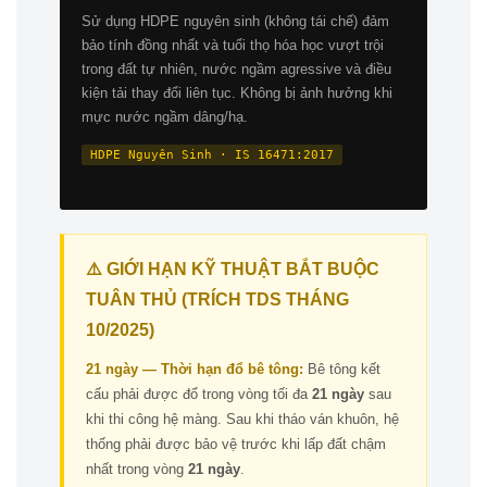
Sử dụng HDPE nguyên sinh (không tái chế) đảm
bảo tính đồng nhất và tuổi thọ hóa học vượt trội
trong đất tự nhiên, nước ngầm agressive và điều
kiện tải thay đổi liên tục. Không bị ảnh hưởng khi
mực nước ngầm dâng/hạ.
HDPE Nguyên Sinh · IS 16471:2017
⚠️ GIỚI HẠN KỸ THUẬT BẮT BUỘC
TUÂN THỦ (TRÍCH TDS THÁNG
10/2025)
21 ngày — Thời hạn đổ bê tông:
Bê tông kết
cấu phải được đổ trong vòng tối đa
21 ngày
sau
khi thi công hệ màng. Sau khi tháo ván khuôn, hệ
thống phải được bảo vệ trước khi lấp đất chậm
nhất trong vòng
21 ngày
.