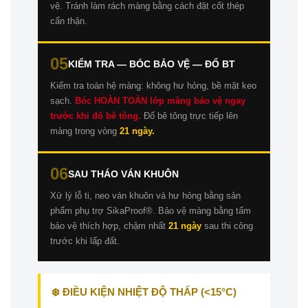
vệ. Tránh làm rách màng bằng cách đặt cốt thép
cẩn thận.
05
KIỂM TRA — BÓC BẢO VỆ — ĐỔ BT
Kiểm tra toàn hệ màng: không hư hỏng, bề mặt keo
sạch.
Bóc HOÀN TOÀN lớp màng bảo vệ ngay
trước khi đổ bê tông.
Đổ bê tông trực tiếp lên
màng trong vòng
21 ngày.
06
SAU THÁO VÁN KHUÔN
Xử lý lỗ ti, neo ván khuôn và hư hỏng bằng sản
phẩm phụ trợ SikaProof®. Bảo vệ màng bằng tấm
bảo vệ thích hợp, chậm nhất
21 ngày
sau thi công
trước khi lấp đất.
❄️ ĐIỀU KIỆN NHIỆT ĐỘ THẤP (<15°C)