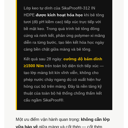
Lớp keo tự dính của SikaProof®-312 IN
HDPE
được kích hoạt hóa học
khi bê tông
tươi (độ pH kiềm cao) tiếp xúc trực tiếp với
bề mặt keo. Trong quá trình bê tông đông
cứng và ninh kết, phản ứng polymer-xi măng
diễn ra từng bước, tạo liên kết hóa học ngày
càng bền chặt giữa màng và bê tông.
Kết quả sau 28 ngày:
cường độ bám dính
≥1500 N/m
trên toàn bộ diện tích tiếp xúc —
tạo lớp màng bít kín vĩnh viễn, không cho
phép nước chảy ngang dù có xuất hiện hư
hỏng cục bộ trên màng. Đây là nền tảng kỹ
thuật của toàn bộ hệ thống chống thấm kết
cấu ngầm SikaProof®.
Một ưu điểm vận hành quan trọng:
không cần lớp
vữa bảo vệ
giữa màng và cốt thép — cốt thép