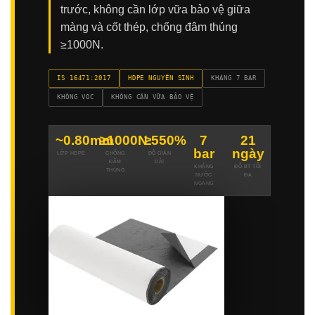
trước, không cần lớp vữa bảo vệ giữa
màng và cốt thép, chống đâm thủng
≥1000N.
IS 16471:2017
HDPE NGUYÊN SINH
KHÁNG 7 BAR
KHÔNG VOC
KHÔNG CẦN VỮA BẢO VỆ
~0.80mm
≥1000N
≥550%
7
21
bar
ngày
LỚP HDPE
CHỐNG
ĐỘ GIÃN
ĐÂM
DÀI
KHÁNG
ĐỔ BT TỐI
THỦNG
NƯỚC
ĐA
NGANG