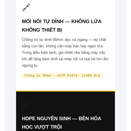
🔗
MỐI NỐI TỰ DÍNH — KHÔNG LỬA
KHÔNG THIẾT BỊ
Chồng mí tự dính 80mm dọc và ngang — ép chặt
bằng con lăn, không cần máy hàn hay ngọn lửa.
Trong điều kiện lạnh, gia nhiệt nhẹ bằng máy sấy
khí để tăng bám dính tại mép nối và loại bỏ hơi ẩm
ngưng tụ.
Chồng mí 80mm — ASTM D1876: ≥1400 N/m
🌿
HDPE NGUYÊN SINH — BỀN HÓA
HỌC VƯỢT TRỘI