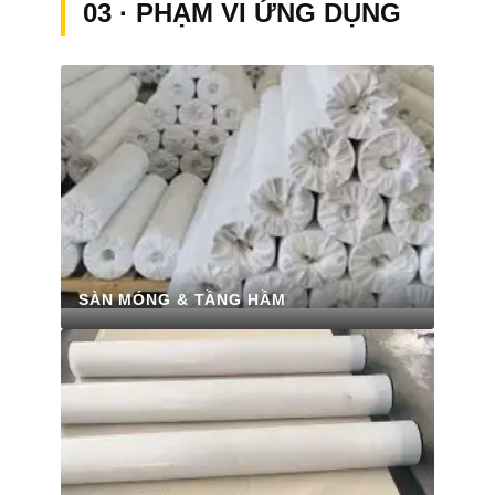
03 · PHẠM VI ỨNG DỤNG
SÀN MÓNG & TẦNG HẦM