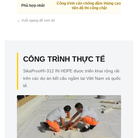
Công trình cần chống đâm thủng cao,
Côn
Phù hợp nhất
tiến độ thi công chặt
← Vuốt ngang để xem đủ
CÔNG TRÌNH THỰC TẾ
SikaProof®-312 IN HDPE được triển khai rộng rãi
trên các dự án kết cấu ngầm tại Việt Nam và quốc
tế.