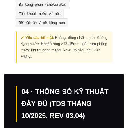
Bê tông phun (shotcrete)
Tấm thoát nước vỉ nổi
Bề mặt ẩm / bê tông non
📌 Yêu cầu bề mặt:
Phẳng, đồng nhất, sạch. Không
đọng nước. Khe/lỗ rỗng ≥12–15mm phải trám phẳng
trước khi thi công màng. Nhiệt độ nền +5°C đến
+40°C.
04 · THÔNG SỐ KỸ THUẬT
ĐẦY ĐỦ (TDS THÁNG
10/2025, REV 03.04)