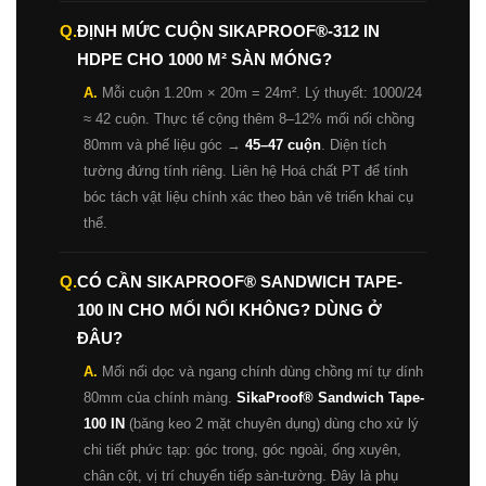
Q.
ĐỊNH MỨC CUỘN SIKAPROOF®-312 IN
HDPE CHO 1000 M² SÀN MÓNG?
A.
Mỗi cuộn 1.20m × 20m = 24m². Lý thuyết: 1000/24
≈ 42 cuộn. Thực tế cộng thêm 8–12% mối nối chồng
80mm và phế liệu góc →
45–47 cuộn
. Diện tích
tường đứng tính riêng. Liên hệ Hoá chất PT để tính
bóc tách vật liệu chính xác theo bản vẽ triển khai cụ
thể.
Q.
CÓ CẦN SIKAPROOF® SANDWICH TAPE-
100 IN CHO MỐI NỐI KHÔNG? DÙNG Ở
ĐÂU?
A.
Mối nối dọc và ngang chính dùng chồng mí tự dính
80mm của chính màng.
SikaProof® Sandwich Tape-
100 IN
(băng keo 2 mặt chuyên dụng) dùng cho xử lý
chi tiết phức tạp: góc trong, góc ngoài, ống xuyên,
chân cột, vị trí chuyển tiếp sàn-tường. Đây là phụ