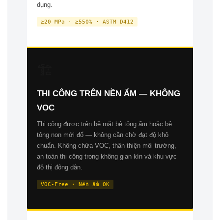
dụng.
≥20 MPa · ≥550% · ASTM D412
🏗️
THI CÔNG TRÊN NỀN ẨM — KHÔNG
VOC
Thi công được trên bề mặt bê tông ẩm hoặc bê
tông non mới đổ — không cần chờ đạt độ khô
chuẩn. Không chứa VOC, thân thiện môi trường,
an toàn thi công trong không gian kín và khu vực
đô thị đông dân.
VOC-Free · Nền ẩm OK