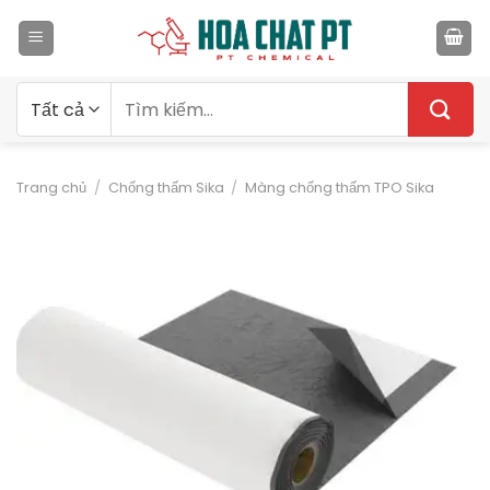
Bỏ
qua
nội
dung
Tìm
kiếm:
Trang chủ
/
Chống thấm Sika
/
Màng chống thấm TPO Sika