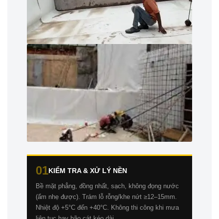
01
KIỂM TRA & XỬ LÝ NỀN
Bề mặt phẳng, đồng nhất, sạch, không đọng nước
(ẩm nhẹ được). Trám lỗ rỗng/khe nứt ≥12–15mm.
Nhiệt độ +5°C đến +40°C. Không thi công khi mưa
liên tục hay bão cát kéo dài.