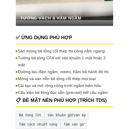
TƯỜNG VÁCH & HẦM NGẦM
✅ ỨNG DỤNG PHÙ HỢP
▸
Sàn móng bê tông cốt thép thi công nằm ngang
▸
Tường bê tông CFA với ván khuôn 1 mặt hoặc 2
mặt
▸
Đường tàu điện ngầm, metro, hầm bộ hành đô thị
▸
Móng và sàn nền bê tông cốt thép mọi loại
▸
Cải tạo và mở rộng công trình ngầm hiện hữu
▸
Cấu kiện bê tông đúc sẵn (precast) kết cấu ngầm
📋 BỀ MẶT NỀN PHÙ HỢP (TRÍCH TDS)
Bê tông lót
Ván khuôn gỗ/ván ép
Tấm cách nhiệt cứng
Tấm ván gỗ