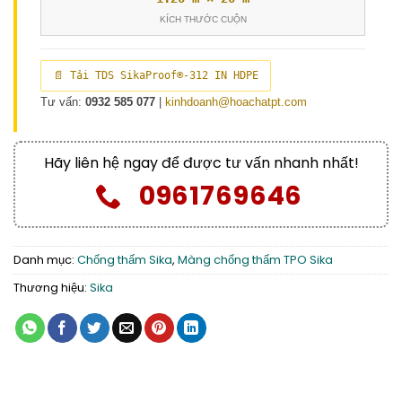
KÍCH THƯỚC CUỘN
📄 Tải TDS SikaProof®-312 IN HDPE
Tư vấn:
0932 585 077
|
kinhdoanh@hoachatpt.com
Hãy liên hệ ngay để được tư vấn nhanh nhất!
0961769646
Danh mục:
Chống thấm Sika
,
Màng chống thấm TPO Sika
Thương hiệu:
Sika