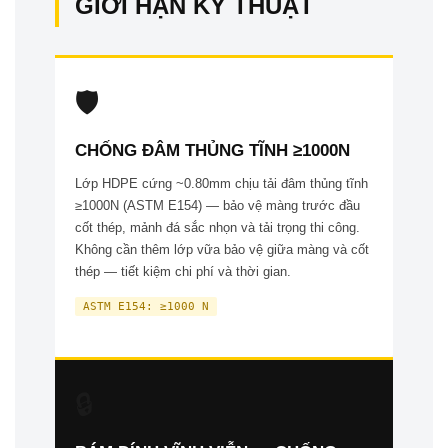
GIỚI HẠN KỸ THUẬT
🛡️
CHỐNG ĐÂM THỦNG TĨNH ≥1000N
Lớp HDPE cứng ~0.80mm chịu tải đâm thủng tĩnh
≥1000N (ASTM E154) — bảo vệ màng trước đầu
cốt thép, mảnh đá sắc nhọn và tải trọng thi công.
Không cần thêm lớp vữa bảo vệ giữa màng và cốt
thép — tiết kiệm chi phí và thời gian.
ASTM E154: ≥1000 N
🔒