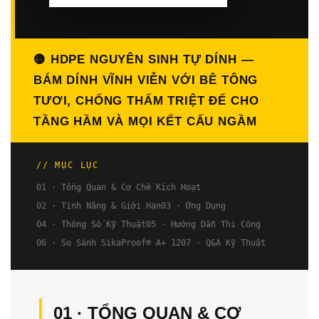
🟡 HDPE NGUYÊN SINH TỰ DÍNH —
BÁM DÍNH VĨNH VIỄN VỚI BÊ TÔNG
TƯƠI, CHỐNG THẤM TRIỆT ĐỂ CHO
TẦNG HẦM VÀ MỌI KẾT CẤU NGẦM
// MỤC LỤC
01 · Tổng Quan & Cơ Chế Kích Hoạt
02 · Tính Năng & Giới Hạn
03 · Ứng Dụng
04 · Thông Số Kỹ Thuật
05 · Hướng Dẫn Thi Công
06 · So Sánh SikaProof® A+ 12
07 · Q&A Kỹ Thuật
01 · TỔNG QUAN & CƠ