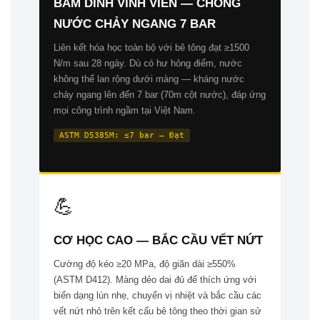
BÁM DÍNH VĨNH VIỄN — CHỐNG
NƯỚC CHẢY NGANG 7 BAR
Liên kết hóa học toàn bộ với bê tông đạt ≥1500
N/m sau 28 ngày. Dù có hư hỏng điểm, nước
không thể lan rộng dưới màng — kháng nước
chảy ngang lên đến 7 bar (70m cột nước), đáp ứng
mọi công trình ngầm tại Việt Nam.
ASTM D5385M: ≤7 bar — Đạt
💪
CƠ HỌC CAO — BẮC CẦU VẾT NỨT
Cường độ kéo ≥20 MPa, độ giãn dài ≥550%
(ASTM D412). Màng dẻo dai đủ để thích ứng với
biến dạng lún nhẹ, chuyển vị nhiệt và bắc cầu các
vết nứt nhỏ trên kết cấu bê tông theo thời gian sử