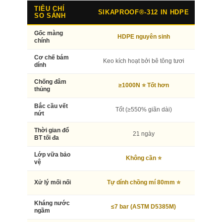
TIÊU CHÍ
SIKAPROOF®-312 IN HDPE
S
SO SÁNH
Gốc màng
HDPE nguyên sinh
chính
Cơ chế bám
Keo kích hoạt bởi bê tông tươi
D
dính
Chống đâm
≥1000N ⭐ Tốt hơn
thủng
Bắc cầu vết
Tốt (≥550% giãn dài)
Tố
nứt
Thời gian đổ
21 ngày
9
BT tối đa
Lớp vữa bảo
Không cần ⭐
vệ
B
Xử lý mối nối
Tự dính chồng mí 80mm ⭐
Kháng nước
≤7 bar (ASTM D5385M)
ngầm