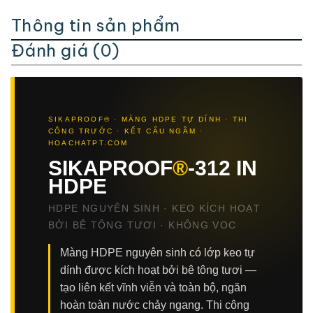
Thông tin sản phẩm
Đánh giá (0)
SIKAPROOF® · MÀNG HDPE TỰ DÍNH · THI
CÔNG TRƯỚC · KẾT CẤU NGẦM ·
HOACHATPT.COM
SIKAPROOF
®
-312 IN
HDPE
HDPE NGUYÊN SINH · KEO KÍCH HOẠT
BỞI BÊ TÔNG TƯƠI · KHÔNG VOC
Màng HDPE nguyên sinh có lớp keo tự
dính được kích hoạt bởi bê tông tươi —
tạo liên kết vĩnh viễn và toàn bộ, ngăn
hoàn toàn nước chảy ngang. Thi công