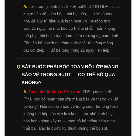
A.
Lớp keo tự dính của SikaProof®-312 IN HDPE cần
được bảo vệ hoàn hảo khỏi bụi bẩn, tia UV và oxy
hóa để duy trì hiệu quả kích hoạt với bê tông tươi.
Sau 21 ngày, bề mặt keo có thể bị nhiễm bẩn không
thể phục hồi hoàn toàn, làm giảm cường độ bám dính.
Cần lập kế hoạch thi công chặt chẽ: thi công màng →
đặt cốt thép → đổ bê tông trong 21 ngày liên tiếp.
Q.
BẮT BUỘC PHẢI BÓC TOÀN BỘ LỚP MÀNG
BẢO VỆ TRONG SUỐT — CÓ THỂ BỎ QUA
KHÔNG?
A.
Tuyệt đối không thể bỏ qua.
TDS quy định rõ:
“Phải bóc bỏ hoàn toàn lớp màng bảo vệ trước khi đổ
bê tông”. Nếu còn lớp bảo vệ trong suốt, bê tông tươi
không thể tiếp xúc với lớp keo — cơ chế kích hoạt
hóa học không xảy ra — toàn bộ hệ thống bám dính
thất bại. Đây là bước kỹ thuật không thể bỏ sót.