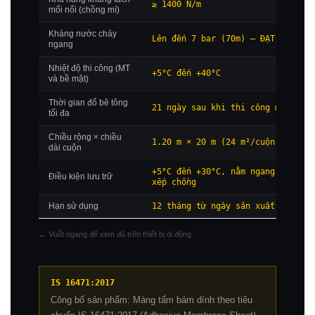
≥ 1400 N/m
mối nối (chồng mí)
Kháng nước chảy
Lên đến 7 bar (70m) — ĐẠT
ngang
Nhiệt độ thi công (MT
+5°C đến +40°C
và bề mặt)
Thời gian đổ bê tông
21 ngày sau khi thi công màng
tối đa
Chiều rộng × chiều
1.20 m × 20 m (24 m²/cuộn)
dài cuộn
+5°C đến +30°C, nằm ngang, không
Điều kiện lưu trữ
xếp chồng
Hạn sử dụng
12 tháng từ ngày sản xuất
← Vuốt ngang để xem đủ trên thiết bị di động
IS 16471:2017
Công bố sản phẩm: Màng tấm bám dính theo tiêu