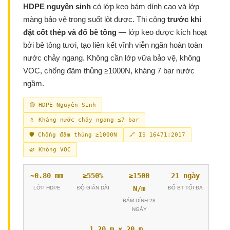
HDPE nguyên sinh
có lớp keo bám dính cao và lớp
màng bảo vệ trong suốt lột được. Thi công
trước khi
đặt cốt thép và đổ bê tông
— lớp keo được kích hoạt
bởi bê tông tươi, tạo liên kết vĩnh viễn ngăn hoàn toàn
nước chảy ngang. Không cần lớp vữa bảo vệ, không
VOC, chống đâm thủng ≥1000N, kháng 7 bar nước
ngầm.
🟡 HDPE Nguyên Sinh
💧 Kháng nước chảy ngang ≤7 bar
🛡️ Chống đâm thủng ≥1000N
🔗 IS 16471:2017
🌿 Không VOC
~0.80 mm
≥550%
≥1500
21 ngày
N/m
LỚP HDPE
ĐỘ GIÃN DÀI
ĐỔ BT TỐI ĐA
BÁM DÍNH 28
NGÀY
1.20 m × 20 m