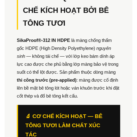
CHẾ KÍCH HOẠT BỞI BÊ
TÔNG TƯƠI
SikaProof®-312 IN HDPE
là màng chống thấm
gốc HDPE (High Density Polyethylene)
nguyên
sinh
— không tái chế — với lớp keo bám dính áp
lực cao được che phủ bằng lớp màng bảo vệ trong
suốt có thể lột được. Sản phẩm thuộc dòng màng
thi công trước (pre-applied)
: màng được cố định
lên bề mặt bê tông lót hoặc ván khuôn trước khi đặt
cốt thép và đổ bê tông kết cấu.
🔬 CƠ CHẾ KÍCH HOẠT — BÊ
TÔNG TƯƠI LÀM CHẤT XÚC
TÁC