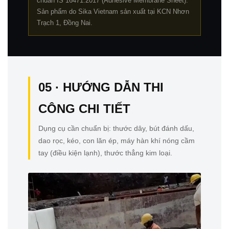
chuẩn IS 16471:2017 (Adhesive Membrane Sheet).
Sản phẩm do Sika Vietnam sản xuất tại KCN Nhơn
Trạch 1, Đồng Nai.
05 · HƯỚNG DẪN THI
CÔNG CHI TIẾT
Dụng cụ cần chuẩn bị: thước dây, bút đánh dấu,
dao rọc, kéo, con lăn ép, máy hàn khí nóng cầm
tay (điều kiện lạnh), thước thẳng kim loại.