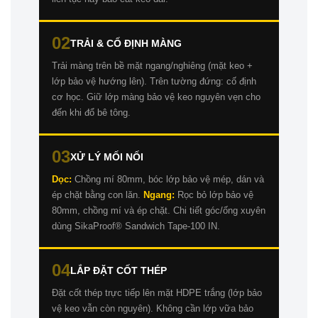
02
TRẢI & CỐ ĐỊNH MÀNG
Trải màng trên bề mặt ngang/nghiêng (mặt keo +
lớp bảo vệ hướng lên). Trên tường đứng: cố định
cơ học. Giữ lớp màng bảo vệ keo nguyên vẹn cho
đến khi đổ bê tông.
03
XỬ LÝ MỐI NỐI
Dọc:
Chồng mí 80mm, bóc lớp bảo vệ mép, dán và
ép chặt bằng con lăn.
Ngang:
Rọc bỏ lớp bảo vệ
80mm, chồng mí và ép chặt. Chi tiết góc/ống xuyên
dùng SikaProof® Sandwich Tape-100 IN.
04
LẮP ĐẶT CỐT THÉP
Đặt cốt thép trực tiếp lên mặt HDPE trắng (lớp bảo
vệ keo vẫn còn nguyên). Không cần lớp vữa bảo