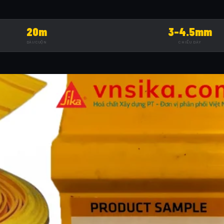
20m
3–4.5mm
DÀI/CUỘN
CHIỀU DÀY