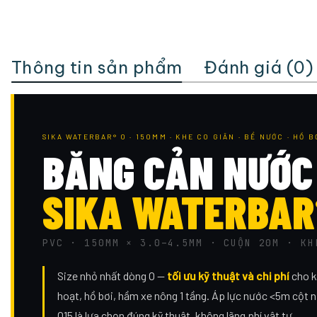
Thông tin sản phẩm
Đánh giá (0)
SIKA WATERBAR® O · 150MM · KHE CO GIÃN · BỂ NƯỚC · HỒ B
BĂNG CẢN NƯỚC
SIKA WATERBAR
PVC · 150MM × 3.0–4.5MM · CUỘN 20M · KH
Size nhỏ nhất dòng O —
tối ưu kỹ thuật và chi phí
cho k
hoạt, hồ bơi, hầm xe nông 1 tầng. Áp lực nước <5m cột n
O15 là lựa chọn đúng kỹ thuật, không lãng phí vật tư.