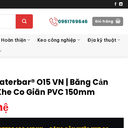
0961769646
Giỏ hàng
 Hoàn thiện
Keo công nghiệp
Địa kỹ thuật
aterbar® O15 VN | Băng Cản
Khe Co Giãn PVC 150mm
hệ