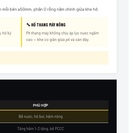
m mỗi bên ≥50mm, phần O rỗng nằm chính giữa khe hở.
🔧 HỐ THANG MÁY NÔNG
, hố kỹ
Pit thang máy không chịu áp lực nước ngầm
cao — khe co giãn giữa pit và sàn đáy.
PHÙ HỢP
Bể nước, hồ bơi, hầm nông
Tầng hầm 1–2 tầng, bể PCCC