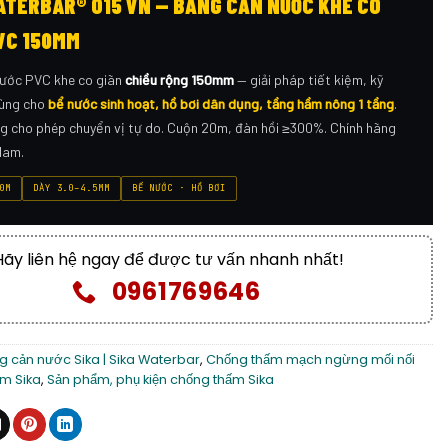
ATERBAR® O15 VN — BĂNG CẢN NƯỚC KHE CO
VC 150MM
nước PVC khe co giãn
chiều rộng 150mm
— giải pháp tiết kiệm, kỹ
dùng cho
bể nước sinh hoạt, hồ bơi dân dụng, tầng hầm nông 1 tầng
.
g cho phép chuyển vị tự do. Cuộn 20m, đàn hồi ≥300%. Chính hãng
Nam.
0M
DÀY 3.0–4.5MM
BỂ NƯỚC · HỒ BƠI
Hãy liên hệ ngay để được tư vấn nhanh nhất!
0961769646
g cản nước Sika | Sika Waterbar
,
Chống thấm mạch ngừng mối nối
m Sika
,
Sản phẩm, phụ kiện chống thấm Sika