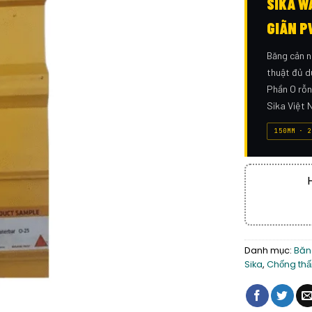
SIKA W
GIÃN P
Băng cản 
thuật đủ 
Phần O rỗn
Sika Việt 
150MM · 2
Danh mục:
Băn
Sika
,
Chống thấ