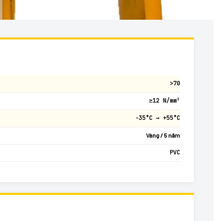
>70
≥12 N/mm²
−35°C → +55°C
Vàng / 5 năm
PVC