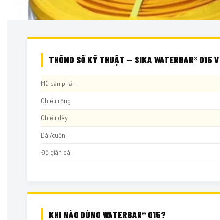
THÔNG SỐ KỸ THUẬT — SIKA WATERBAR® O15 
Mã sản phẩm
Chiều rộng
Chiều dày
Dài/cuộn
Độ giãn dài
KHI NÀO DÙNG WATERBAR® O15?