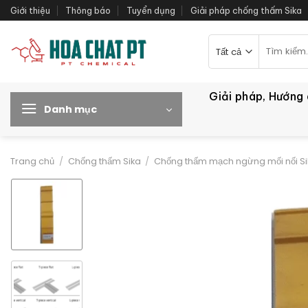
Bỏ
Giới thiệu
Thông báo
Tuyển dụng
Giải pháp chống thấm Sika
qua
nội
Tìm
kiếm:
dung
Giải pháp, Hướng
Danh mục
Trang chủ
/
Chống thấm Sika
/
Chống thấm mạch ngừng mối nối S