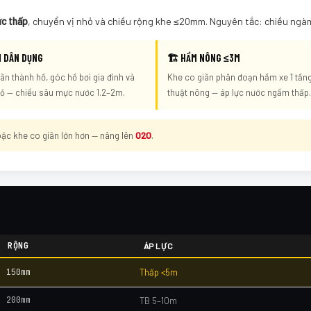
ực thấp
, chuyển vị nhỏ và chiều rộng khe ≤20mm. Nguyên tắc: chiều ngà
I DÂN DỤNG
🏗️ HẦM NÔNG ≤3M
ãn thành hồ, góc hồ bơi gia đình và
Khe co giãn phân đoạn hầm xe 1 tầng
hỏ — chiều sâu mực nước 1.2–2m.
thuật nông — áp lực nước ngầm thấp.
c khe co giãn lớn hơn — nâng lên
O20
.
RỘNG
ÁP LỰC
150mm
Thấp <5m
200mm
TB 5–10m