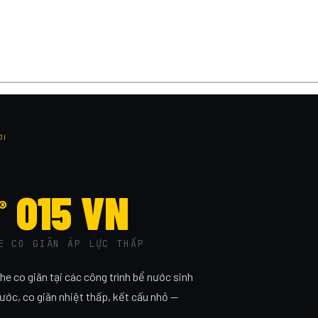
ƠI
O15 VN
®
E CO GIÃN ÁP LỰC THẤP
he co giãn tại các công trình bể nước sinh
ước, co giãn nhiệt thấp, kết cấu nhỏ —