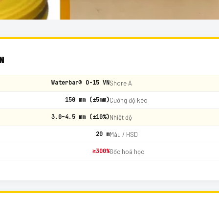
VN
Waterbar® O-15 VN
Shore A
150 mm (±5mm)
Cường độ kéo
3.0–4.5 mm (±10%)
Nhiệt độ
20 m
Màu / HSD
≥300%
Gốc hoá học