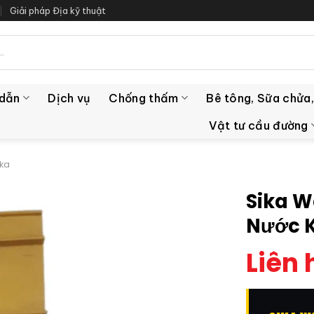
Giải pháp Địa kỹ thuật
 dẫn
Dịch vụ
Chống thấm
Bê tông, Sữa chửa,
Vật tư cầu đường
ika
Sika W
Nước 
Liên 