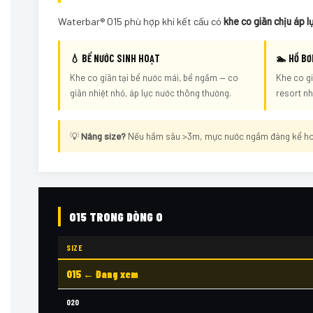
Waterbar® O15 phù hợp khi kết cấu có
khe co giãn chịu áp l
💧 BỂ NƯỚC SINH HOẠT
🏊 HỒ BƠ
Khe co giãn tại bể nước mái, bể ngầm — co
Khe co gi
giãn nhiệt nhỏ, áp lực nước thông thường.
resort n
💡
Nâng size?
Nếu hầm sâu >3m, mực nước ngầm đáng kể hoặ
O15 TRONG DÒNG O
SIZE
O15 ← Đang xem
O20