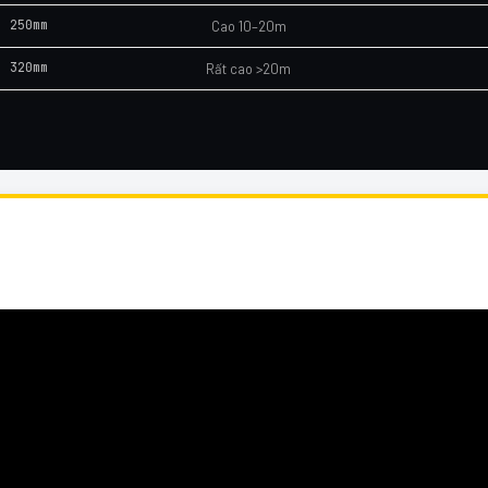
250mm
Cao 10–20m
320mm
Rất cao >20m