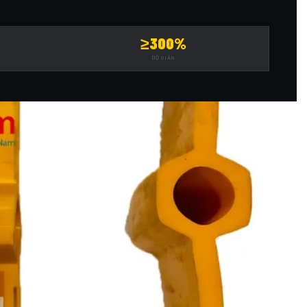
≥300%
ĐỘ GIÃN