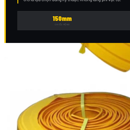
150mm
CHIỀU RỘNG