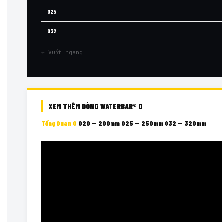
O25
O32
← Vuốt ngang
XEM THÊM DÒNG WATERBAR® O
Tổng Quan O
O20 — 200mm
O25 — 250mm
O32 — 320mm