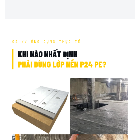
02 // ỨNG DỤNG THỰC TẾ
KHI NÀO NHẤT ĐỊNH
PHẢI DÙNG LỚP NỀN P24 PE?