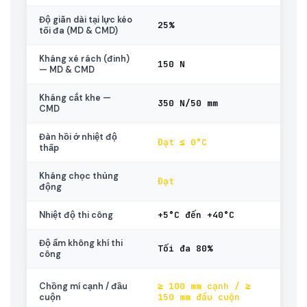
Độ giãn dài tại lực kéo
25%
EN 1231
tối đa (MD & CMD)
Kháng xé rách (đinh)
150 N
EN 123
— MD & CMD
Kháng cắt khe —
350 N/50 mm
EN 123
CMD
Đàn hồi ở nhiệt độ
Đạt ≤ 0°C
EN 110
thấp
Kháng chọc thủng
Đạt
TCVN 
động
+5°C đến +40°C
Nhiệt độ thi công
Độ ẩm không khí thi
Tối đa 80%
công
Lưu ý
≥ 100 mm cạnh / ≥
Chồng mí cạnh / đầu
(khác 
150 mm đầu cuộn
cuộn
80mm