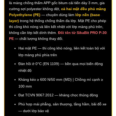
là màng chống thấm APP gốc bitum cải tiến dày 3 mm, gia
cường sợi polyester không dệt,
cả hai mặt đều phủ màng
Polyethylene (PE)
— chuyên dùng làm
lớp nền (base
layer)
trong hệ thống chống thấm đa lớp. Mặt PE cho phép
thi công khò nóng và liên kết nhiệt với lớp màng phủ trên,
không cần lớp kết dính thêm.
Đổi tên từ SikaBit PRO P-30
PE
— chất lượng không thay đổi.
Hai mặt PE — thi công khò nóng, liên kết toàn bộ với
lớp màng phủ phía trên
Đàn hồi ở 0°C (EN 1109) — bền qua mọi biến động
nhiệt độ
Kháng kéo ≥ 600 N/50 mm (MD) | Chồng mí cạnh ≥
100 mm
Đạt TCVN 9067:2012 — kháng chọc thủng động
Phù hợp mái phẳng, sân thượng, tầng hầm, bãi đỗ xe
— dưới lớp bảo vệ