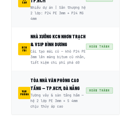
TP.HCM
CAO
Nhiều dự án | Sân thượng hệ
2 lớp: P24 PE 3mm + P24 MG
4mm
NHÀ XƯỞNG KCN NHƠN TRẠCH
& VSIP BÌNH DƯƠNG
HOÀN THÀNH
KCN
FDI
Cải tạo mái cũ — khò P24 PE
3mm lên màng bitum cũ nhẵn,
tiết kiệm chi phí phá dỡ
TÒA NHÀ VĂN PHÒNG CAO
TẦNG — TP.HCM, ĐÀ NẴNG
HOÀN THÀNH
VĂN
PHÒNG
Tường vây & sàn tầng hầm —
hệ 2 lớp PE 3mm + S 4mm
chịu thủy áp cao