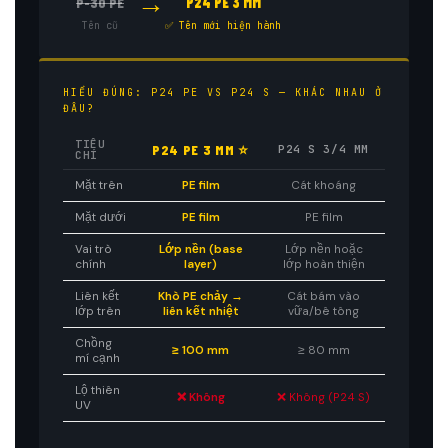
→
P-30 PE
P24 PE 3 MM
Tên cũ
✅ Tên mới hiện hành
HIỂU ĐÚNG: P24 PE VS P24 S — KHÁC NHAU Ở
ĐÂU?
TIÊU
P24 PE 3 MM ⭐
P24 S 3/4 MM
CHÍ
Mặt trên
PE film
Cát khoáng
Mặt dưới
PE film
PE film
Vai trò
Lớp nền (base
Lớp nền hoặc
chính
layer)
lớp hoàn thiện
Liên kết
Khò PE chảy →
Cát bám vào
lớp trên
liên kết nhiệt
vữa/bê tông
Chồng
≥ 100 mm
≥ 80 mm
mí cạnh
Lộ thiên
❌ Không
❌ Không (P24 S)
UV