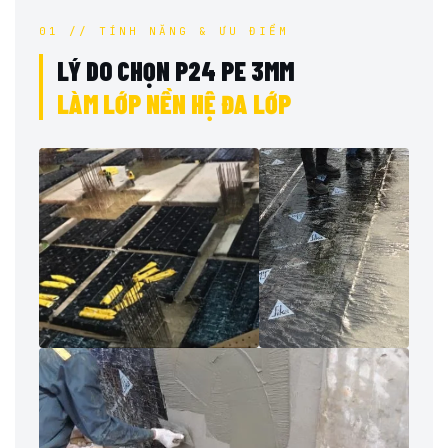
01 // TÍNH NĂNG & ƯU ĐIỂM
LÝ DO CHỌN P24 PE 3MM
LÀM LỚP NỀN HỆ ĐA LỚP