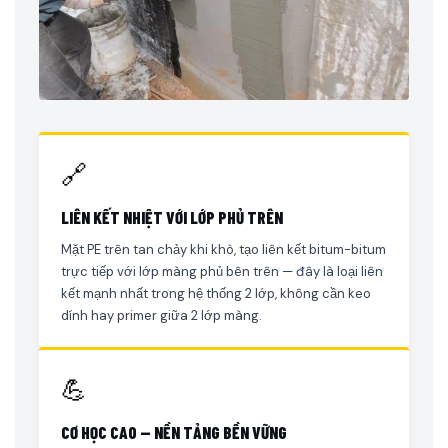
🔗
LIÊN KẾT NHIỆT VỚI LỚP PHỦ TRÊN
Mặt PE trên tan chảy khi khò, tạo liên kết bitum-bitum
trực tiếp với lớp màng phủ bên trên — đây là loại liên
kết mạnh nhất trong hệ thống 2 lớp, không cần keo
dính hay primer giữa 2 lớp màng.
💪
CƠ HỌC CAO — NỀN TẢNG BỀN VỮNG