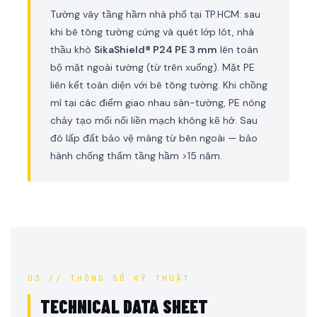
Tường vây tầng hầm nhà phố tại TP.HCM: sau
khi bê tông tường cứng và quét lớp lót, nhà
thầu khò
SikaShield® P24 PE 3 mm
lên toàn
bộ mặt ngoài tường (từ trên xuống). Mặt PE
liên kết toàn diện với bê tông tường. Khi chồng
mí tại các điểm giao nhau sàn-tường, PE nóng
chảy tạo mối nối liền mạch không kẽ hở. Sau
đó lấp đất bảo vệ màng từ bên ngoài — bảo
hành chống thấm tầng hầm >15 năm.
03 // THÔNG SỐ KỸ THUẬT
TECHNICAL DATA SHEET