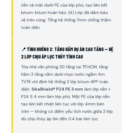
nền và mặt dưới PE của lớp phủ, tạo liên kết
bitum-bitum hoàn hảo; (4) Lớp đá dăm bảo
vệ trên cùng. Tổng hệ thống 7mm chống thấm
toàn diện.
📍 TÌNH HUỐNG 2: TẦNG HẦM DỰ ÁN CAO TẦNG — HỆ
2 LỚP CHỊU ÁP LỰC THỦY TĨNH CAO
Tòa nhà văn phòng 30 tầng tại TP.HCM, tầng
hầm 3 tầng nằm dưới mực nước ngầm 4m.
TVTK chỉ định hệ thống 2 lớp bitum APP toàn
diện:
SikaShield® P24 PE 3 mm
làm lớp nền +
P24 S 4 mm làm lớp phủ. Mặt PE của lớp nền
tạo liên kết nhiệt liên tục với lớp 4mm bên
trên — không có điểm yếu tích nước giữa 2 lớp
dù chịu thủy áp lên đến 0.4 bar liên tục.