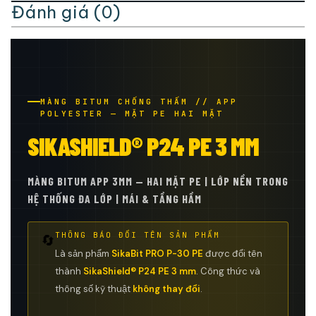
Đánh giá (0)
MÀNG BITUM CHỐNG THẤM // APP
POLYESTER — MẶT PE HAI MẶT
SIKASHIELD® P24 PE 3 MM
MÀNG BITUM APP 3MM — HAI MẶT PE | LỚP NỀN TRONG
HỆ THỐNG ĐA LỚP | MÁI & TẦNG HẦM
THÔNG BÁO ĐỔI TÊN SẢN PHẨM
🔄
Là sản phẩm
SikaBit PRO P-30 PE
được đổi tên
thành
SikaShield® P24 PE 3 mm
. Công thức và
thông số kỹ thuật
không thay đổi
.