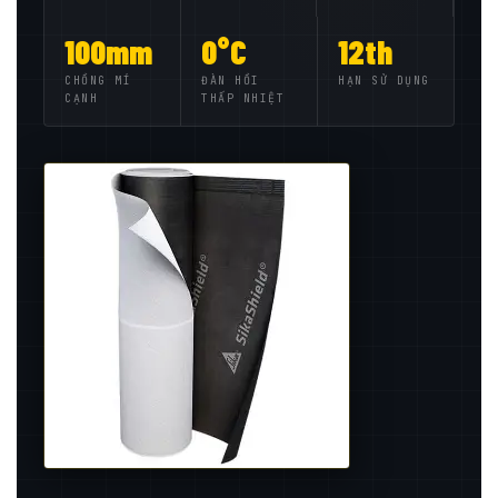
100mm
0°C
12th
CHỒNG MÍ
ĐÀN HỒI
HẠN SỬ DỤNG
CẠNH
THẤP NHIỆT