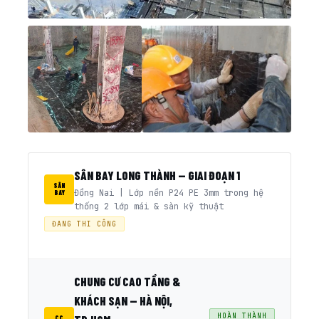
SÂN BAY LONG THÀNH — GIAI ĐOẠN 1
SÂN
Đồng Nai | Lớp nền P24 PE 3mm trong hệ
BAY
thống 2 lớp mái & sàn kỹ thuật
ĐANG THI CÔNG
CHUNG CƯ CAO TẦNG &
KHÁCH SẠN — HÀ NỘI,
HOÀN THÀNH
CC