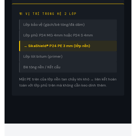
🏗 VỊ TRÍ TRONG HỆ 2 LỚP
Lớp bảo vệ (gạch/bê tông/đá dăm)
Lớp phủ: P24 MG 4mm hoặc P24 S 4mm
→ SikaShield® P24 PE 3 mm (lớp nền)
Lớp lót bitum (primer)
Bê tông nền / Kết cấu
Mặt PE trên của lớp nền tan chảy khi khò → liên kết hoàn
toàn với lớp phủ trên mà không cần keo dính thêm.