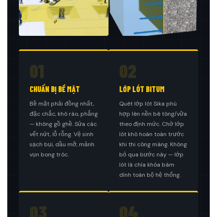
01
02
CHUẨN BỊ BỀ MẶT
LỚP LÓT BITUM
Bề mặt phải đồng nhất,
Quét lớp lót Sika phù
đặc chắc, khô ráo, phẳng
hợp lên nền bê tông/vữa
— không gồ ghề. Sửa các
theo định mức. Chờ lớp
vết nứt, lỗ rỗng. Vệ sinh
lót khô hoàn toàn trước
sạch bụi, dầu mỡ, mảnh
khi thi công màng. Không
vụn bong tróc.
bỏ qua bước này — lớp
lót là chìa khóa bám
dính toàn bộ hệ thống.
03
04