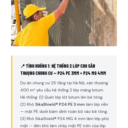
📍 TÌNH HUỐNG 1: HỆ THỐNG 2 LỚP CHO SÂN
THƯỢNG CHUNG CƯ — P24 PE 3MM + P24 MG 4MM
Dự án chung cư 25 tầng tại Hà Nội, sân thượng
400 m² yêu cầu hệ thống 2 lớp màng bitum.
Hệ thống: (1) Quét lớp lót bitum lên bê tông;
(2) Khò
SikaShield® P24 PE 3 mm
làm lớp nền
— mặt PE dưới bám dính toàn bộ vào bê tông;
(3) Khò SikaShield® P24 MG 4 mm làm lớp phủ
mặt — đèn khò làm chảy mặt PE trên của lớp