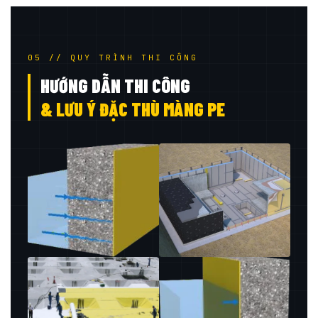
05 // QUY TRÌNH THI CÔNG
HƯỚNG DẪN THI CÔNG
& LƯU Ý ĐẶC THÙ MÀNG PE