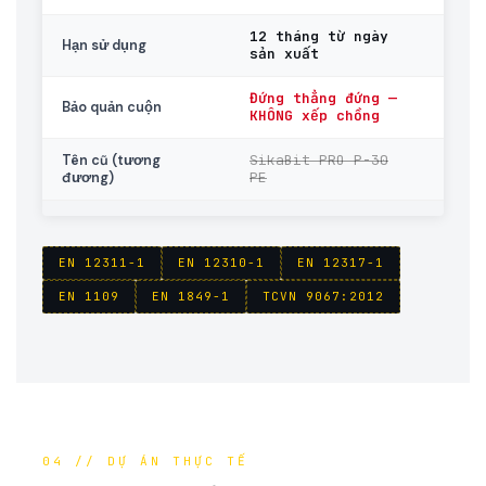
12 tháng từ ngày
Hạn sử dụng
sản xuất
Đứng thẳng đứng —
+5°C 
Bảo quản cuộn
KHÔNG xếp chồng
SikaBit PRO P-30
Tên cũ (tương
Đổi tê
PE
lượng 
đương)
EN 12311-1
EN 12310-1
EN 12317-1
EN 1109
EN 1849-1
TCVN 9067:2012
04 // DỰ ÁN THỰC TẾ