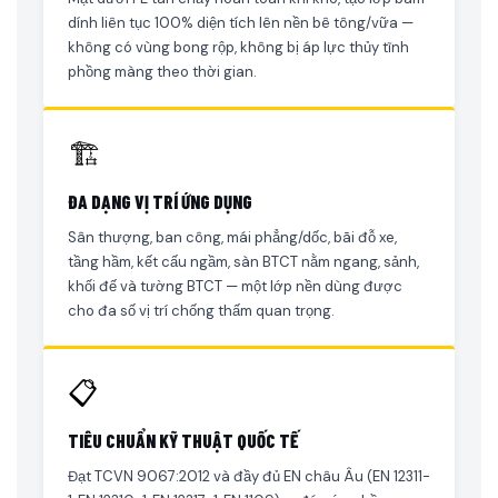
dính liên tục 100% diện tích lên nền bê tông/vữa —
không có vùng bong rộp, không bị áp lực thủy tĩnh
phồng màng theo thời gian.
🏗
ĐA DẠNG VỊ TRÍ ỨNG DỤNG
Sân thượng, ban công, mái phẳng/dốc, bãi đỗ xe,
tầng hầm, kết cấu ngầm, sàn BTCT nằm ngang, sảnh,
khối đế và tường BTCT — một lớp nền dùng được
cho đa số vị trí chống thấm quan trọng.
📋
TIÊU CHUẨN KỸ THUẬT QUỐC TẾ
Đạt TCVN 9067:2012 và đầy đủ EN châu Âu (EN 12311-