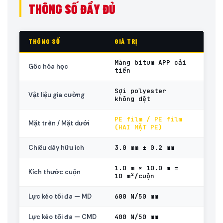
THÔNG SỐ ĐẦY ĐỦ
THÔNG SỐ
GIÁ TRỊ
TIÊU 
Màng bitum APP cải
Gốc hóa học
tiến
Sợi polyester
Vật liệu gia cường
không dệt
PE film / PE film
Điểm p
Mặt trên / Mặt dưới
(HAI MẶT PE)
P24 S
3.0 mm ± 0.2 mm
EN 184
Chiều dày hữu ích
1.0 m × 10.0 m =
EN 184
Kích thước cuộn
10 m²/cuộn
600 N/50 mm
EN 1231
Lực kéo tối đa — MD
400 N/50 mm
EN 1231
Lực kéo tối đa — CMD