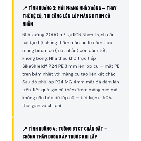
📍 TÌNH HUỐNG 3: MÁI PHẲNG NHÀ XƯỞNG — THAY
THẾ HỆ CŨ, THI CÔNG LÊN LỚP MÀNG BITUM CŨ
NHẴN
Nhà xưởng 2.000 m² tại KCN Nhơn Trạch cần
cải tạo hệ chống thấm mái sau 15 năm. Lớp
màng bitum cũ (mặt nhẵn) còn bám tốt,
không bong. Nhà thầu khò trực tiếp
SikaShield® P24 PE 3 mm
lên lớp cũ — mặt PE
trên bám nhiệt với màng cũ tạo liên kết chắc.
Sau đó phủ lớp P24 MG 4mm mặt đá dăm lên
trên. Kết quả: gia cố thêm 7mm màng mới mà
không cần bóc dỡ lớp cũ — tiết kiệm ~50%
thời gian và chi phí.
📍 TÌNH HUỐNG 4: TƯỜNG BTCT CHẮN ĐẤT —
CHỐNG THẤM DƯƠNG ÁP TRƯỚC KHI LẤP