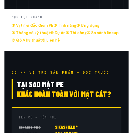
MỤC LỤC NHANH
① Vị trí & đặc điểm PE
② Tính năng
③ Ứng dụng
④ Thông số kỹ thuật
⑤ Dự án
⑥ Thi công
⑦ So sánh lineup
⑧ Q&A kỹ thuật
⑨ Liên hệ
00 // VỊ TRÍ SẢN PHẨM — ĐỌC TRƯỚC
TẠI SAO MẶT PE
KHÁC HOÀN TOÀN VỚI MẶT CÁT?
TÊN CŨ → TÊN MỚI
SIKABIT PRO
SIKASHIELD®