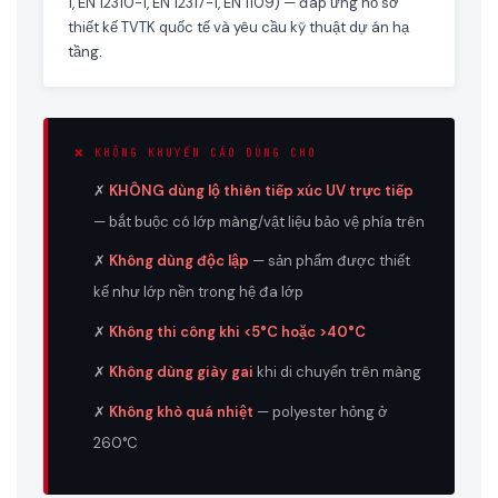
1, EN 12310-1, EN 12317-1, EN 1109) — đáp ứng hồ sơ
thiết kế TVTK quốc tế và yêu cầu kỹ thuật dự án hạ
tầng.
❌ KHÔNG KHUYẾN CÁO DÙNG CHO
✗
KHÔNG dùng lộ thiên tiếp xúc UV trực tiếp
— bắt buộc có lớp màng/vật liệu bảo vệ phía trên
✗
Không dùng độc lập
— sản phẩm được thiết
kế như lớp nền trong hệ đa lớp
✗
Không thi công khi <5°C hoặc >40°C
✗
Không dùng giày gai
khi di chuyển trên màng
✗
Không khò quá nhiệt
— polyester hỏng ở
260°C