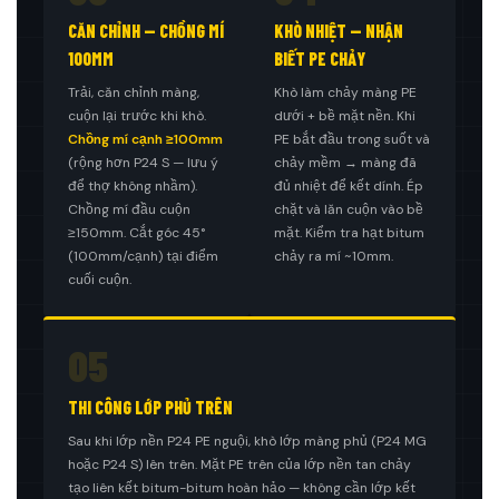
CĂN CHỈNH — CHỒNG MÍ
KHÒ NHIỆT — NHẬN
100MM
BIẾT PE CHẢY
Trải, căn chỉnh màng,
Khò làm chảy màng PE
cuộn lại trước khi khò.
dưới + bề mặt nền. Khi
Chồng mí cạnh ≥100mm
PE bắt đầu trong suốt và
(rộng hơn P24 S — lưu ý
chảy mềm → màng đã
để thợ không nhầm).
đủ nhiệt để kết dính. Ép
Chồng mí đầu cuộn
chặt và lăn cuộn vào bề
≥150mm. Cắt góc 45°
mặt. Kiểm tra hạt bitum
(100mm/cạnh) tại điểm
chảy ra mí ~10mm.
cuối cuộn.
05
THI CÔNG LỚP PHỦ TRÊN
Sau khi lớp nền P24 PE nguội, khò lớp màng phủ (P24 MG
hoặc P24 S) lên trên. Mặt PE trên của lớp nền tan chảy
tạo liên kết bitum-bitum hoàn hảo — không cần lớp kết