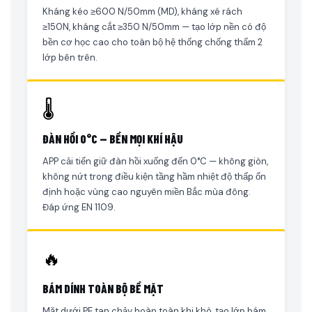
Kháng kéo ≥600 N/50mm (MD), kháng xé rách
≥150N, kháng cắt ≥350 N/50mm — tạo lớp nền có độ
bền cơ học cao cho toàn bộ hệ thống chống thấm 2
lớp bên trên.
🌡
ĐÀN HỒI 0°C — BỀN MỌI KHÍ HẬU
APP cải tiến giữ đàn hồi xuống đến 0°C — không giòn,
không nứt trong điều kiện tầng hầm nhiệt độ thấp ổn
định hoặc vùng cao nguyên miền Bắc mùa đông.
Đáp ứng EN 1109.
🔥
BÁM DÍNH TOÀN BỘ BỀ MẶT
Mặt dưới PE tan chảy hoàn toàn khi khò, tạo lớp bám