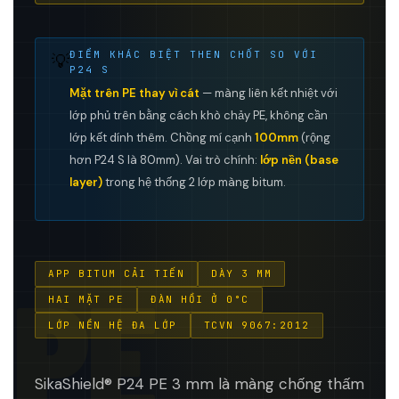
ĐIỂM KHÁC BIỆT THEN CHỐT SO VỚI
💡
P24 S
Mặt trên PE thay vì cát
— màng liên kết nhiệt với
lớp phủ trên bằng cách khò chảy PE, không cần
lớp kết dính thêm. Chồng mí cạnh
100mm
(rộng
hơn P24 S là 80mm). Vai trò chính:
lớp nền (base
layer)
trong hệ thống 2 lớp màng bitum.
PE
APP BITUM CẢI TIẾN
DÀY 3 MM
HAI MẶT PE
ĐÀN HỒI Ở 0°C
LỚP NỀN HỆ ĐA LỚP
TCVN 9067:2012
SikaShield® P24 PE 3 mm là màng chống thấm