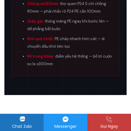
Chồng mí 80mm:
thợ quen P24 S chỉ chồng
80mm — phải nhắc rõ P24 PE cần 100mm
Giày gai:
thủng màng PE ngay khi bước lên —
đế phẳng bắt buộc
Khò quá nhiệt:
PE cháy nhanh hơn cát — di
chuyển đầu khò liên tục
Mí trùng khớp:
điểm yếu hệ thống — bố trí cuộn
so le ≥300mm
06 // SO SÁNH LINEUP
TOÀN BỘ LINEUP MÀNG BITUM SIKA
Chat Zalo
Messenger
Gọi Ngay