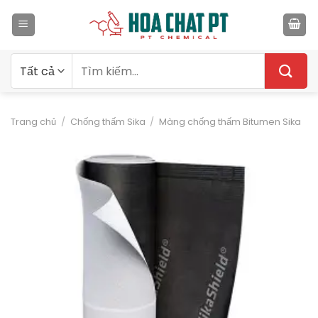
Bỏ
qua
nội
dung
Tìm
kiếm:
Trang chủ
/
Chống thấm Sika
/
Màng chống thấm Bitumen Sika