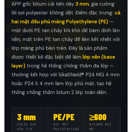
APP gốc bitum cải tiến dày
3 mm
, gia cường
3MM
lõi sợi polyester không dệt. Điểm đặc trưng:
cả
hai mặt đều phủ màng Polyethylene (PE)
—
mặt dưới PE tan chảy khi khò để bám dính lên
nền, mặt trên PE tan chảy để liên kết nhiệt với
lớp màng phủ bên trên. Đây là sản phẩm
được thiết kế đặc biệt để làm
lớp nền (base
layer)
trong hệ thống chống thấm đa lớp —
thường kết hợp với SikaShield® P24 MG 4 mm
hoặc P24 S 4 mm làm lớp phủ mặt, tạo hệ
thống chống thấm bitum 2 lớp toàn diện.
3 mm
PE/PE
≥600
CHIỀU DÀY
HAI MẶT
N/50MM KÉO
HỮU ÍCH
POLYETHYLENE
MD