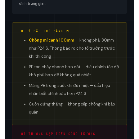
dính trung gian.
LƯU Ý ĐẶC THÙ MÀNG PE
Chồng mí cạnh 100mm
— không phải 80mm
như P24 S. Thông báo rõ cho tổ trưởng trước
khi thi công
PE tan chảy nhanh hơn cát — điều chỉnh tốc độ
khò phù hợp để không quá nhiệt
Màng PE trong suốt khi đủ nhiệt — dấu hiệu
nhận biết chính xác hơn P24 S
Cuộn đứng thẳng — không xếp chồng khi bảo
quản
LỖI THƯỜNG GẶP TRÊN CÔNG TRƯỜNG